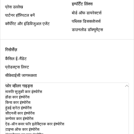
1 अक्टूबर 2020 से नए मोटर वाहन नियम
इम्पॉर्टेंट लिंक्स
प्रेस उल्लेख
बोर्ड ऑफ डायरेक्टर्स
पार्टनर हॉस्पिटल बनें
पब्लिक डिसक्लोजर्स
बैंगलोर में ड्रिंक एंड ड्राइव जुर्माना
कॉर्पोरेट और इंडिविजुअल एजेंट
डाउनलोड डॉक्युमेंट्स
एक राज्य से दूसरे राज्य में ट्रांसफ़र करने का तरीका
रिसोर्सेज़
कैंसिल ई-मैंडेट
भारत में रेड लाइट सिग्नल जंपिंग
प्रोडक्ट्स लिस्ट
सीकेवाईसी जागरूकता
फोर व्हीलर गाइड्स
भारत में ट्रैफ़िक के संकेत
मारुति सुजुकी कार इंश्योरेंस
होंडा कार इंश्योरेंस
किया कार इंश्योरेंस
हुंडई क्रेटा इंश्योरेंस
गोवा में ड्राइविंग लाइसेंस रिन्यू करने का तरीका
सीएनजी कार इंश्योरेंस
कम्पेयर कार इंश्योरेंस
ऐड-ऑन कवर फॉर इलेक्ट्रिक कार इंश्योरेंस
टाइप्स ऑफ कार इंश्योरेंस
भारत में वाहन स्क्रैपेज पॉलिसी