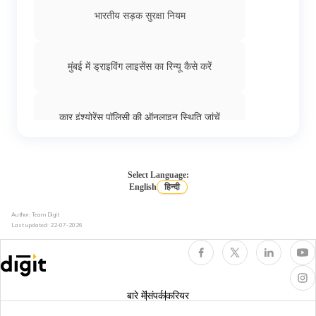
भारतीय सड़क सुरक्षा नियम
मुंबई में ड्राइविंग लाइसेंस का रिन्यू कैसे करें
कार इंश्योरेंस पॉलिसी की ऑनलाइन स्थिति जांचें
गोवा में ऑनलाइन ट्रैफ़िक चालान देखें और भरें
Select Language:
English
हिन्दी
Author: Team Digit
महाराष्ट्र ट्रैफ़िक पुलिस की चालान
Last updated:
22-07-2026
how to take test drive of a car
बारे में
संपर्क
करियर