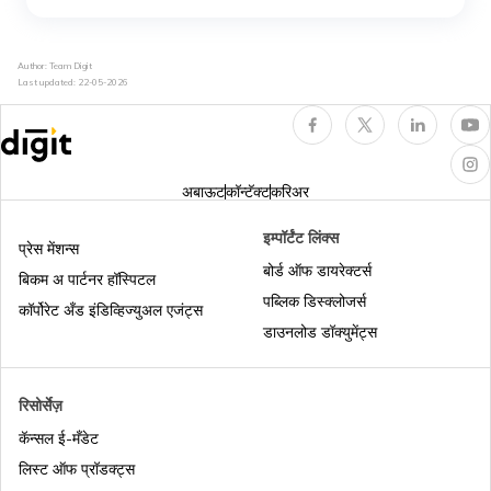
Indirect Tax in India: Types, Features,
Advantages & Disadvantages of
Author: Team Digit
Last updated:
22-05-2026
Indirect Tax
Section 80EE of Income Tax Act: 80EE
Eligibility, Deduction & How to Claim
अबाऊट
कॉन्टॅक्ट
करिअर
Know About Section 80RRB of the
इम्पॉर्टंट लिंक्स
Income Tax Act
प्रेस मेंशन्स
बोर्ड ऑफ डायरेक्टर्स
बिकम अ पार्टनर हॉस्पिटल
What is TAN Card: Eligibility, Application
पब्लिक डिस्क्लोजर्स
कॉर्पोरेट अँड इंडिव्हिज्युअल एजंट्स
& Documents Required
डाउनलोड डॉक्युमेंट्स
Rent-Free Accommodation: Meaning,
Taxability and Calculation
रिसोर्सेज़
कॅन्सल ई-मँडेट
आयकर मध्ये ITR 2
लिस्ट ऑफ प्रॉडक्ट्स