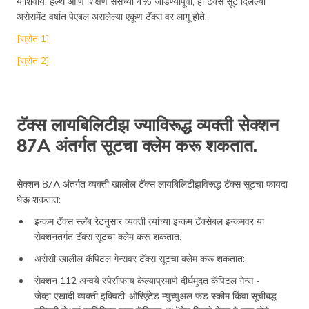
याशिवाय, हेल्थ आणि शिक्षण सेसच्या 4% जोडण्यापूर्वी, ही टॅक्स सूट दिलेल्या
असेसमेंट वर्षात पेएबल असलेल्या एकूण टॅक्स वर लागू होते.
[स्रोत 1]
[स्रोत 2]
टॅक्स लायबिलिटीझ ज्याविरूद्ध व्यक्ती सेक्शन
87A अंतर्गत सूटचा क्लेम करू शकतात.
सेक्शन 87A अंतर्गत व्यक्ती खालील टॅक्स लायबिलिटीझविरूद्ध टॅक्स सूटचा फायदा
घेऊ शकतात:
इन्कम टॅक्स स्लॅब रेटनुसार व्यक्ती त्यांच्या इन्कम टॅक्सेबल इन्कमवर या
सेक्शनतर्गत टॅक्स सूटचा क्लेम करू शकतात.
असेसी खालील कॅपिटल गेन्सवर टॅक्स सूटचा क्लेम करू शकतात:
सेक्शन 112 अन्वये स्पेसीफाय केल्याप्रमाणे दीर्घमुदत कॅपिटल गेन्स -
जेव्हा एखादी व्यक्ती इक्विटी-ओरिएंटेड म्युच्युअल फंड स्कीम किंवा सूचीबद्ध