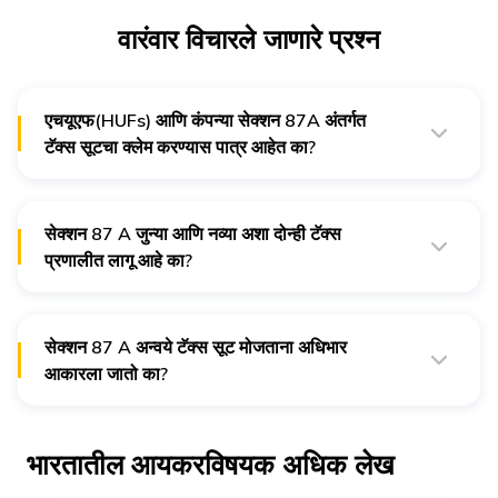
वारंवार विचारले जाणारे प्रश्न
एचयूएफ(HUFs) आणि कंपन्या सेक्शन 87A अंतर्गत
टॅक्स सूटचा क्लेम करण्यास पात्र आहेत का?
नाही, केवळ भारतातील रहिवासी असलेल्या व्यक्तीच सेक्शन 87 ए अंतर्गत
टॅक्स सूटचा क्लेम करू शकतात.
सेक्शन 87 A जुन्या आणि नव्या अशा दोन्ही टॅक्स
प्रणालीत लागू आहे का?
होय, सेक्शन 87A जुन्या आणि नवीन दोन्ही टॅक्स प्रणाली अंतर्गत वैध आहे.
सेक्शन 87 A अन्वये टॅक्स सूट मोजताना अधिभार
आकारला जातो का?
नाही, सेक्शन 87A अंतर्गत टॅक्स सूटचा क्लेम करणाऱ्या व्यक्तीचे नेट
टॅक्सेबल इन्कम ₹ 5 लाख रुपयांपर्यंत (किंवा नवीन टॅक्स प्रणालीनुसार 24-
25 वर्षांसाठी ₹7 लाखांपेक्षा कमी) असणे आवश्यक आहे आणि जेव्हा त्याचे
भारतातील आयकरविषयक अधिक लेख
इन्कम ₹ 50 लाखांपेक्षा जास्त परंतु ₹ 1 कोटीपेक्षा कमी असेल तेव्हा सेस लागू
होतो.