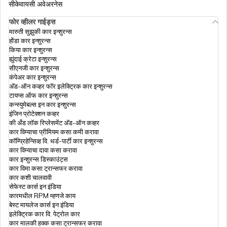
सीकेवायसी अवेअरनेस
15 Important Income Tax Changes in
फोर व्हीलर गाईड्स
Budget 2023
मारुती सुझुकी कार इन्शुरन्स
होंडा कार इन्शुरन्स
किया कार इन्शुरन्स
Green Tax for Cars in India: What is
ह्युंदाई क्रेटा इन्शुरन्स
Green Tax, State-wise Tax Rates & How
सीएनजी कार इन्शुरन्स
to Pay
कंपेअर कार इन्शुरन्स
अ‍ॅड-ऑन कव्हर फॉर इलेक्ट्रिक कार इन्शुरन्स
टायप्स ऑफ कार इन्शुरन्स
आयकर मध्ये ITR 4
कन्स्युमेबल्स इन कार इन्शुरन्स
इंजिन प्रोटेक्शन कव्हर
की अँड लॉक रिप्लेसमेंट अ‍ॅड-ऑन कव्हर
कार विम्याचा प्रीमियम कसा कमी करावा
इन्कम टॅक्स रिटर्न कसे भरायचे
कॉम्प्रिहेन्सिव्ह वि. थर्ड-पार्टी कार इन्शुरन्स
कार विम्याचा दावा कसा करावा
कार इन्शुरन्स डिस्काउंट्स
कार विमा कसा ट्रान्सफर करावा
महिलांसाठी इन्कम टॅक्स स्लॅब
कार कशी चालवावी
सेफेस्ट कार्स इन इंडिया
कारमधील RPM म्हणजे काय
बेस्ट मायलेज कार्स इन इंडिया
निवृत्तीवेतनधारकांसाठी आयकर परतावा
इलेक्ट्रिक कार वि. पेट्रोल कार
कार मालकी हक्क कसा ट्रान्सफर करावा