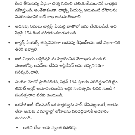
కింద తీసుకున్న ఏదైనా చర్య గురించి తెలియజేయడానికి బాధ్యత
వహిస్తుంది. అంతేకాకుండా, ట్యాక్స్ పేయర్స్ అటువంటి లోపాలను
వివరించడానికి ఐటీ శాఖ అనుమతించాలి.
అదనపు నిధులు ట్యాక్స్ పేయర్ల ఖాతాలో జమ చేయబడితే, అది
సెక్షన్ 154 కింద పరిగణించబడుతుంది.
ట్యాక్స్ పేయర్స్ తప్పనిసరిగా అదనపు రీఫండ్‌లను ఐటీ విభాగానికి
తిరిగి ఇవ్వాలి.
ఐటీ విభాగం అప్లికేషన్ ను స్వీకరించిన నెలాఖరు నుండి 6
నెలలలోపు అసెస్‌లు చేసిన అప్లికేషన్ లను తప్పనిసరిగా
పరిష్కరించాలి.
సుయో మోటో ప్రాతిపదికన, సెక్షన్ 154 ప్రకారం సరిదిద్దడానికి టైం
లిమిట్ ఆర్డర్ ఆమోదించబడిన ఆర్థిక సంవత్సరం చివరి నుండి 4
సంవత్సరాల వరకు ఉంటుంది.
ఒకవేళ ఐటీ కమీషనర్ ఒక ఉత్తర్వును పాస్ చేసినట్లయితే, అతను
లేదా ఆమెకు 2 మార్గాల్లో లోపాలను సరిదిద్దడానికి అధికారం
ఉంటుంది-
అతని లేదా ఆమె స్వంత కదలికపై