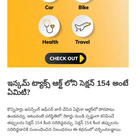
ఇన్కమ్ ట్యాక్స్ ఆక్ట్ లోని సెక్షన్ 154 అంటే
ఏమిటి?
కొన్నిసార్లు అసెస్సింగ్ ఆఫీసర్ జారీ చేసిన ఏదైనా ఆర్డర్‌లో పొరపాటు
ఉండవచ్చు. అటువంటి పరిస్థితిలో, రికార్డు నుండి స్పష్టంగా కనిపించే
తప్పులను సెక్షన్ 154 కింద సరిదిద్దవచ్చు. సెక్షన్ 154 కింద తప్పులను
సరిదిద్దడానికి సంబంధించిన నిబంధనలు ఈ కథనంలో చర్చించబడ్డాయి.