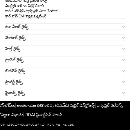
ఇండియాలో బెస్ట్ మైలేజ్ కార్స్
ఎలక్ట్రిక్ కార్ vs పెట్రోల్ కార్
కార్ ఓనర్‌షిప్ ట్రాన్స్‌ఫర్ ఎలా చేయాలి
కార్ లోన్ EMI క్యాలిక్యులేటర్
టూ వీలర్ గైడ్స్
ఓలా S1 ఇన్సూరెన్స్
ఆథర్ ఎనర్జీ బైక్ ఇన్సూరెన్స్
మోటార్ గైడ్స్
హీరో స్ప్లెండర్ బైక్ ఇన్సూరెన్స్
మోటార్ ఇన్సూరెన్స్
హీరో HF డీలక్స్ ఇన్సూరెన్స్
మోటార్ ఇన్సూరెన్స్ టైప్స్
హెల్త్ గైడ్స్
రాయల్ ఎన్‌ఫీల్డ్ క్లాసిక్ ఇన్సూరెన్స్
కాంప్రెహెన్సివ్ vs జీరో డిప్రెసియేషన్ ఇన్సూరెన్స్
హెల్త్ ఇన్సూరెన్స్‌లో డిడక్టిబుల్
హోండా బైక్ ఇన్సూరెన్స్
రోడ్సైడ్ అసిస్టెన్స్ కవర్
NRI పేరెంట్స్ కోసం హెల్త్ ఇన్సూరెన్స్
ట్రావెల్ గైడ్స్
బైక్ ఇన్సూరెన్స్ రిన్యూవల్
మోటార్ ఇన్సూరెన్స్‌లో PA కవర్
రీఇంబర్స్‌మెంట్ క్లెయిమ్
ట్రావెల్ ఇన్సూరెన్స్ తప్పనిసరిగా అవసరమా
3 ఇయర్స్ బైక్ ఇన్సూరెన్స్
థర్డ్ పార్టీ ఇన్సూరెన్స్ క్లెయిమ్ ఎలా చేయాలి
ఇండివిడ్యువల్ హెల్త్ ఇన్సూరెన్స్
సీనియర్ సిటిజన్స్ కోసం ట్రావెల్ ఇన్సూరెన్స్
బిజినెస్ గైడ్స్
కాంప్రెహెన్సివ్ అండ్ థర్డ్-పార్టీ బైక్ ఇన్సూరెన్స్
ఇండియన్ మోటార్ వెహికల్ యాక్ట్ 1988
డయాబెటిస్ హెల్త్ ఇన్సూరెన్స్
బాలీ కోసం ట్రావెల్ ఇన్సూరెన్స్
బిజినెస్‌ల కోసం ఇన్సూరెన్స్
క్యాష్‌లెస్ బైక్ ఇన్సూరెన్స్
హై సెక్యూరిటీ నంబర్ ప్లేట్
హెల్త్ ఇన్సూరెన్స్ లో సబ్ లిమిట్
దుబాయ్ కోసం ట్రావెల్ ఇన్సూరెన్స్
మేనేజ్‌మెంట్ లయబిలిటీ ఇన్సూరెన్స్
ప్రాపర్టీ గైడ్స్
కంపేర్ బైక్ ఇన్సూరెన్స్
వాహన రిజిస్ట్రేషన్ సర్టిఫికేట్ ట్రాన్స్‌ఫర్ చేయడం
క్రిటికల్ ఇల్నెస్ ఇన్సూరెన్స్
యూకే కోసం ట్రావెల్ ఇన్సూరెన్స్
మెరైన్ కార్గో ఇన్సూరెన్స్
ఫ్యామిలీ ట్రీ సర్టిఫికేట్
బైక్ ఇన్సూరెన్స్‌లో అడాన్ కవర్
ఇండియాలో కొత్త ట్రాఫిక్ ఉల్లంఘనలు & ఫైన్స్
హెల్త్ ఇన్సూరెన్స్ కంపేర్ చేయండి
యుఎస్ఏ కోసం ట్రావెల్ ఇన్సూరెన్స్
మనీ ఇన్సూరెన్స్ పాలసీ
ల్యాండ్ రిజిస్ట్రీలో పేరు మార్చడం ఎలా
ఫైనాన్స్ గైడ్స్
రిటర్న్ టు ఇన్వాయిస్ అడాన్ కవర్
ఇండియాలో కార్ మోడిఫికేషన్ రూల్స్
హెల్త్ ఇన్సూరెన్స్ అడాన్‌లు
థాయ్‌లాండ్ కోసం ట్రావెల్ ఇన్సూరెన్స్
ప్లేట్ గ్లాస్ ఇన్సూరెన్స్
ప్రాపర్టీ మ్యూటేషన్ అంటే ఏమిటి
APY బ్యాలెన్స్ ఎలా చెక్ చేయాలి
కన్స్యూమబుల్ కవర్ అడాన్
బెస్ట్ హెల్మెట్ బ్రాండ్స్
ఆరోగ్య సంజీవని పాలసీ
ట్రావెల్ ఇన్సూరెన్స్ అంటే ఏమిటి
ప్రొఫెషనల్ ఇండెమ్నిటీ ఇన్సూరెన్స్
RERA అంటే ఏమిటి
PF ఆన్‌లైన్‌లో ఎలా విత్‌డ్రా చేయాలి
ౌన్‌లోడ్‌లు
అంతరాయం కలిగించవు (డిఎన్‌డి)
పబ్లిక్ డిస్‌క్లోజర్స్
ఇన్వెస్టర్ రిలేషన్స్
బైక్ ఇన్సూరెన్స్ క్యాలిక్యులేటర్
వాహన RC రిన్యూవల్
జోన్ బేస్డ్ హెల్త్ ఇన్సూరెన్స్ ప్లాన్
ఇండియన్ల కోసం మలేసియా టూరిస్ట్ వీసా
సైన్ బోర్డ్ ఇన్సూరెన్స్
ఇండియన్ ఈజ్‌మెంట్ యాక్ట్ అంటే ఏమిటి
సుకన్యా సమృద్ధి అకౌంట్ బ్యాలెన్స్ ఎలా చెక్ చేయాలి
బైక్ ఇన్సూరెన్స్ పాలసీ ట్రాన్స్‌ఫర్
డ్రైవింగ్ లైసెన్స్ ఎలా రిన్యూచేయాలి
హెల్త్ ఇన్సూరెన్స్ లో లోడింగ్ ఛార్జెస్
ఇండియన్ల కోసం బాలీ వీసా
ఇండియాలో లాభదాయకమైన ఫ్రాంచైజీ బిజినెస్‌లు
పీకాక్ పెయింటింగ్ వాస్తు
క్రెడిట్ స్కోర్ ఎలా చెక్ చేయాలి
ోప్యతా విధానం
IRDAI
స్టీవార్డ్‌షిప్ పాలసీ
బైక్ ఇన్సూరెన్స్ ఎక్స్‌పైరీ డేట్ చెక్ చేయండి
PUC సర్టిఫికేట్ ఎలా పొందాలి
ఫ్యామిలీ ఫ్లోటర్ vs ఇండివిడ్యువల్ హెల్త్ ఇన్సూరెన్స్
ఇండియన్ల కోసం ఫిలిప్పీన్స్ వీసా
తక్కువ పెట్టుబడి ఫ్రాంచైజీ బిజినెస్‌లు ఇండియాలో
సౌత్ వెస్ట్ ఫేసింగ్ హౌస్ వాస్తు
PPF అకౌంట్ ఎలా ఓపెన్ చేయాలి
లో సీట్ హైట్ బైక్స్
కమర్షియల్ డ్రైవింగ్ లైసెన్స్ ఎలా పొందాలి
హెల్త్ ఇన్సూరెన్స్ లో కోపే
ఇండియన్ల కోసం దుబాయ్ వీసా
లాభదాయకమైన డీలర్‌షిప్ బిజినెస్ ఐడియాలు
సౌత్ ఫేసింగ్ షాప్ వాస్తు
కిసాన్ వికాస్ పత్ర స్కీమ్
CIN: L66010PN2016PLC167410, IRDAI Reg. No. 158.
ఇండియాలో బెస్ట్ స్కూటీస్
వాహన ఫిట్‌నెస్ సర్టిఫికేట్ ఎలా రిన్యూచేయాలి
హెల్త్ ఇన్సూరెన్స్ లో సమ్ ఇన్సర్డ్
ఇండియన్ల కోసం థాయ్‌లాండ్ వీసా
ఇండియాలో ఫుడ్ ఫ్రాంచైజీ బిజినెస్
వెస్ట్ ఫేసింగ్ షాప్ వాస్తు
ఆన్‌లైన్‌లో డబ్బు ఎలా సంపాదించాలి