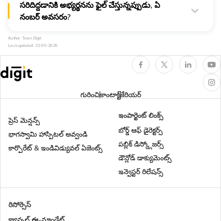
సరిదిద్దడానికి అభ్యర్థనను ఫైల్ చేస్తున్నప్పుడు, ఏ
నంబర్ అవసరం?
సరిదిద్దడానికి అభ్యర్థనను ఫైల్ చేసేటప్పుడు CPC ఆర్డర్ నంబర్. లేదా
ఇన్‌టిమేషన్ నంబర్. లేదా తాజాగా దాఖలు చేసిన ఇన్కమ్ ట్యాక్స్
Author: Team Digit
రిటర్న్ యొక్క DIN అవసరం.
Last updated:
22-05-2026
గురించి
కాంటాక్ట్
కేరియర్
ఇంపార్టెంట్ లింక్స్
ప్రెస్ మెన్షన్స్
బోర్డ్ ఆఫ్ డైరెక్టర్స్
భాగస్వామి హాస్పిటల్ అవ్వండి
పబ్లిక్ డిస్క్లోజర్స్
కార్పొరేట్ & ఇండివిడ్యువల్ ఏజెంట్స్
డౌన్లోడ్ డాక్యుమెంట్స్
ఇన్వెస్టర్ రిలేషన్స్
రిసోర్సెస్
క్యాన్సల్ ఈ-మాండేట్