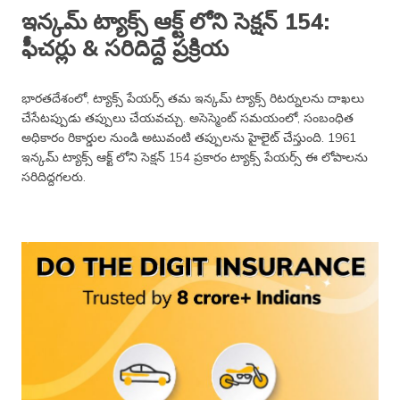
ఇన్కమ్ ట్యాక్స్ ఆక్ట్ లోని సెక్షన్ 154:
ఫీచర్లు & సరిదిద్దే ప్రక్రియ
భారతదేశంలో, ట్యాక్స్ పేయర్స్ తమ ఇన్కమ్ ట్యాక్స్ రిటర్నులను దాఖలు
చేసేటప్పుడు తప్పులు చేయవచ్చు. అసెస్మెంట్ సమయంలో, సంబంధిత
అధికారం రికార్డుల నుండి అటువంటి తప్పులను హైలైట్ చేస్తుంది. 1961
ఇన్కమ్ ట్యాక్స్ ఆక్ట్ లోని సెక్షన్ 154 ప్రకారం ట్యాక్స్ పేయర్స్ ఈ లోపాలను
సరిదిద్దగలరు.