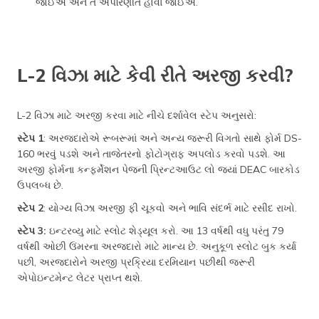
જોઈએ અને તે અપરિણીત હોવા જોઈએ.
L-2 વિઝા માટે કેવી રીતે અરજી કરવી?
L-2 વિઝા માટે અરજી કરવા માટે નીચે દર્શાવેલ સ્ટેપ અનુસરો:
સ્ટેપ 1
: અરજદારોએ રૂબરૂમાં અને અન્ય જરૂરી વિગતો સાથે ફોર્મ DS-
160 ભરવું પડશે અને તાજેતરનો ફોટોગ્રાફ અપલોડ કરવો પડશે. આ
અરજી ફોર્મના કન્ફર્મેશન પેજની પ્રિન્ટઆઉટ લો જ્યાં DEAC બારકોડ
ઉપલબ્ધ છે.
સ્ટેપ 2
: યોગ્ય વિઝા અરજી ફી ચૂકવો અને ભાવિ સંદર્ભ માટે રસીદ રાખો.
સ્ટેપ 3:
ઇન્ટરવ્યુ માટે સ્લોટ શેડ્યૂલ કરો. આ 13 વર્ષથી વધુ પરંતુ 79
વર્ષથી ઓછી ઉંમરના અરજદારો માટે માન્ય છે. અનુકૂળ સ્લોટ બુક કર્યા
પછી, અરજદારોને અરજી પ્રક્રિયા દરમિયાન પછીથી જરૂરી
એપોઇન્ટમેન્ટ લેટર પ્રાપ્ત થશે.