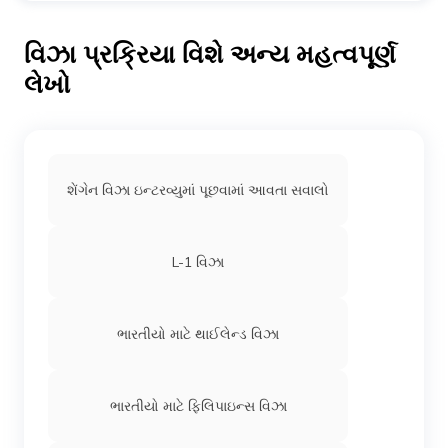
(જ્યારે પ્રાથમિક વિઝા ધારક H-1 સ્ટેટસ ધરાવે છે ત્યારે લાગુ પડે
છે) અને L-1 જેવી અન્ય પરમિટમાં બદલી શકે છે.
વિઝા પ્રક્રિયા વિશે અન્ય મહત્વપૂર્ણ
લેખો
શેંગેન વિઝા ઇન્ટરવ્યુમાં પૂછવામાં આવતા સવાલો
L-1 વિઝા
ભારતીયો માટે થાઈલેન્ડ વિઝા
ભારતીયો માટે ફિલિપાઇન્સ વિઝા