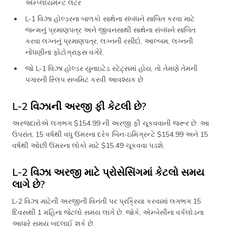
એમ્પ્લોયમેન્ટ લેટર
L-1 વિઝા હોલ્ડરના બાળકો સાથેના સંબંધને સાબિત કરવા માટે
જન્મનું પ્રમાણપત્ર અને જીવનસાથી સાથેના સંબંધને સાબિત
કરવા લગ્નનું પ્રમાણપત્ર, લગ્નની રસીદો, આલ્બમ, લગ્નની
નોંધણીના ફોટોગ્રાફ્સ વગેરે.
જો L-1 વિઝા હોલ્ડર યુનાઇટેડ સ્ટેટ્સમાં હોય, તો તેમણે તેમની
પગારની સ્લિપ સબમિટ કરવી આવશ્યક છે
L-2 વિઝાની અરજી ફી કેટલી છે?
અરજદારોએ લગભગ $154.99 ની અરજી ફી ચૂકવવાની જરૂર છે. આ
ઉપરાંત, 15 વર્ષથી વધુ ઉંમરના દરેક બિન-ઇમિગ્રન્ટે $154.99 અને 15
વર્ષથી ઓછી ઉંમરના લોકો માટે $15.49 ચૂકવવા પડશે.
L-2 વિઝા અરજી માટે પ્રોસેસિંગમાં કેટલો સમય
લાગે છે?
L-2 વિઝા માટેની અરજીની વિનંતી પર પ્રક્રિયા કરવામાં લગભગ 15
દિવસથી 1 મહિના જેટલો સમય લાગે છે. જોકે, એમ્બેસીના વર્કલોડના
આધારે સમય બદલાઈ શકે છે.