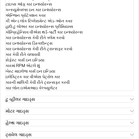
ટ્રાવેલ ઇન્શ્યુરન્સ ઓનલાઇન ખરીદવાનો શ્રેષ્ઠ
ટાઇપ્સ ઑફ કાર ઇન્શ્યોરન્સ
સમય
કન્સ્યુમેબલ્સ ઇન કાર ઇન્શ્યોરન્સ
એન્જિન પ્રોટેક્શન કવર
ભારતીયો માટે મોરેશિયસ વિઝા
કી એન્ડ લોક રિપ્લેસમેન્ટ એડ-ઓન કવર
ટ્રાવેલ અથવા વિઝા માટે
હાઉ ટુ લોઅર કાર ઇન્શ્યોરન્સ પ્રીમિયમ્સ
કોમ્પ્રિહેન્સિવ વીએસ થર્ડ-પાર્ટી કાર ઇન્શ્યોરન્સ
કાર ઇન્શ્યોરન્સ કેવી રીતે ક્લેમ કરવો
ભારતીયો માટે મલેશિયા ટૂરિસ્ટ વિઝા
કાર ઇન્શ્યોરન્સ ડિસ્કાઉન્ટ્સ
ભારતીયો માટે આગમનના દેશો પર વિઝા
કાર ઇન્શ્યોરન્સ કેવી રીતે ટ્રાન્સફર કરવો
કાર કેવી રીતે ચલાવવી
સેફેસ્ટ કાર્સ ઇન ઇન્ડિયા
L-2 વિઝા
કારમાં RPM એટલે શું
ભારતનો પાસપોર્ટ રેન્કિંગ
બેસ્ટ માઇલેજ કાર્સ ઇન ઇન્ડિયા
ઇલેક્ટ્રિક કાર વીએસ પેટ્રોલ કાર
કારની માલિકી કેવી રીતે ટ્રાન્સફર કરવી
ભારતીયો માટે હોંગકોંગ વિઝા
કાર લોન ઇએમઆઇ કેલ્ક્યુલેટર
ટ્રાવેલ ઇન્શ્યુરન્સના લાભો
ટુ વ્હીલર ગાઇડ્સ
ઓલા એસ1 ઇન્શ્યોરન્સ
ભારતીયો માટે ચાઇના વિઝા
એથર એનર્જી બાઇક ઇન્શ્યોરન્સ
મોટર ગાઇડ્સ
ભારતીયો માટે વિઝા ફ્રી દેશો
હીરો સ્પ્લેન્ડર બાઇક ઇન્શ્યોરન્સ
મોટર ઇન્શ્યોરન્સ
હીરો એચએફ ડિલક્સ ઇન્શ્યોરન્સ
ટાઇપ્સ ઑફ મોટર ઇન્શ્યોરન્સ
હેલ્થ ગાઇડ્સ
રોયલ એનફિલ્ડ ક્લાસિક ઇન્શ્યોરન્સ
કોમ્પ્રિહેન્સિવ વીએસ ઝીરો ડિપ્રિસિયેશન ઇન્શ્યોરન્સ
ભારતમાંથી જર્મની વિઝા
ડિડક્ટિબલ ઇન હેલ્થ ઇન્શ્યોરન્સ
હોન્ડા બાઇક ઇન્શ્યોરન્સ
રોડસાઇડ અસિસ્ટન્સ કવર
હેલ્થ ઇન્શ્યોરન્સ ફોર એનઆરઆઈ પેરેન્ટ્સ
ટ્રાવેલ ગાઇડ્સ
ભારતમાંથી સસ્તા યુરોપિયન ડેસ્ટિનેશન
બાઇક ઇન્શ્યોરન્સ રિન્યુઅલ