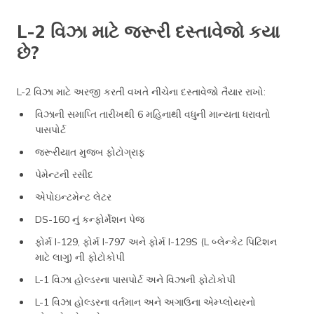
L-2 વિઝા માટે જરૂરી દસ્તાવેજો કયા
છે?
L-2 વિઝા માટે અરજી કરતી વખતે નીચેના દસ્તાવેજો તૈયાર રાખો:
વિઝાની સમાપ્તિ તારીખથી 6 મહિનાથી વધુની માન્યતા ધરાવતો
પાસપોર્ટ
જરૂરીયાત મુજબ ફોટોગ્રાફ
પેમેન્ટની રસીદ
એપોઇન્ટમેન્ટ લેટર
DS-160 નું કન્ફોર્મેશન પેજ
ફોર્મ I-129, ફોર્મ I-797 અને ફોર્મ I-129S (L બ્લેન્કેટ પિટિશન
માટે લાગુ) ની ફોટોકોપી
L-1 વિઝા હોલ્ડરના પાસપોર્ટ અને વિઝાની ફોટોકોપી
L-1 વિઝા હોલ્ડરના વર્તમાન અને અગાઉના એમ્પ્લોયરનો