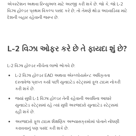
એક્સ્ટેંશન અથવા રિન્યુઅલ માટે અરજી કરી શકે છે. જો કે, જો L-2
વિઝા હોલ્ડર પ્રથમ વિકલ્પ પસંદ કરે છે, તો તેમણે થોડા અઠવાડિયા માટે
દેશની બહાર રહેવાની જરૂર છે.
L-2 વિઝા ઓફર કરે છે તે ફાયદા શું છે?
L-2 વિઝા હોલ્ડર નીચેના લાભો ભોગવે છે:
L-2 વિઝા હોલ્ડર EAD અથવા એમ્પ્લોયમેન્ટ અધિકૃતતા
દસ્તાવેજ પ્રાપ્ત કર્યા પછી યુનાઇટેડ સ્ટેટ્સમાં ફૂલ ટાઇમ નોકરી
કરી શકે છે.
જ્યાં સુધી L-1 વિઝા હોલ્ડર તેની રહેવાની અવધિના આધારે
યુનાઇટેડ સ્ટેટ્સમાં રહે ત્યાં સુધી અરજદારો યુનાઇટેડ સ્ટેટ્સમાં
રહી શકે છે.
અરજદારો ફૂલ ટાઇમ શૈક્ષણિક અભ્યાસક્રમોમાં પોતાને નોંધણી
કરાવવાનું પણ પસંદ કરી શકે છે.