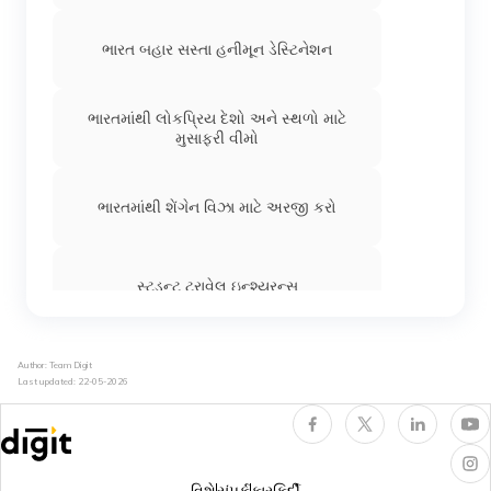
ભારતીયો માટે ઈ-વિઝા દેશો
ભારત બહાર સસ્તા હનીમૂન ડેસ્ટિનેશન
ભારતીયો માટે સેશેલ્સ વિઝા
ભારતમાંથી લોકપ્રિય દેશો અને સ્થળો માટે
મુસાફરી વીમો
વિઝા સ્ટેટ્સ કેવી રીતે ચકાસવું
ભારતમાંથી શેંગેન વિઝા માટે અરજી કરો
J1 વિઝા
સ્ટુડન્ટ ટ્રાવેલ ઇન્શ્યુરન્સ
ભારતીયો માટે વિયેતનામ વિઝા
વિલંબિત અથવા ખોવાયેલા સામાન વિશે બધું
Author: Team Digit
Last updated:
22-05-2026
ભારતીયો માટે સિંગાપોર ટૂરિસ્ટ વિઝા
ફાઇનાન્શ્યલ ઇમરજન્સી કેશપ્રદાન
ભારતીયો માટે જાપાન વિઝા