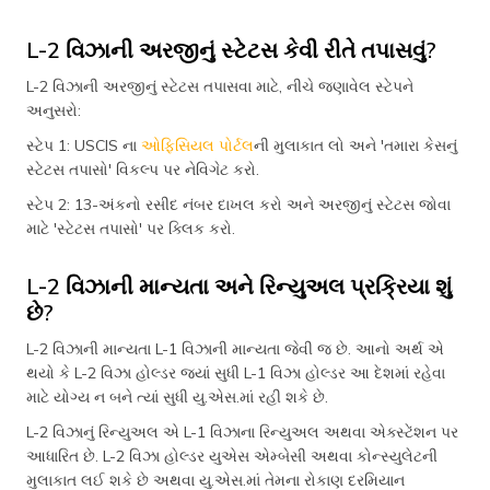
L-2 વિઝાની અરજીનું સ્ટેટસ કેવી રીતે તપાસવું?
L-2 વિઝાની અરજીનું સ્ટેટસ તપાસવા માટે, નીચે જણાવેલ સ્ટેપને
અનુસરો:
સ્ટેપ 1: USCIS ના
ઓફિસિયલ પોર્ટલ
ની મુલાકાત લો અને 'તમારા કેસનું
સ્ટેટસ તપાસો' વિકલ્પ પર નેવિગેટ કરો.
સ્ટેપ 2: 13-અંકનો રસીદ નંબર દાખલ કરો અને અરજીનું સ્ટેટસ જોવા
માટે 'સ્ટેટસ તપાસો' પર ક્લિક કરો.
L-2 વિઝાની માન્યતા અને રિન્યુઅલ પ્રક્રિયા શું
છે?
L-2 વિઝાની માન્યતા L-1 વિઝાની માન્યતા જેવી જ છે. આનો અર્થ એ
થયો કે L-2 વિઝા હોલ્ડર જ્યાં સુધી L-1 વિઝા હોલ્ડર આ દેશમાં રહેવા
માટે યોગ્ય ન બને ત્યાં સુધી યુ.એસ.માં રહી શકે છે.
L-2 વિઝાનું રિન્યુઅલ એ L-1 વિઝાના રિન્યુઅલ અથવા એક્સ્ટેંશન પર
આધારિત છે. L-2 વિઝા હોલ્ડર યુએસ એમ્બેસી અથવા કોન્સ્યુલેટની
મુલાકાત લઈ શકે છે અથવા યુ.એસ.માં તેમના રોકાણ દરમિયાન