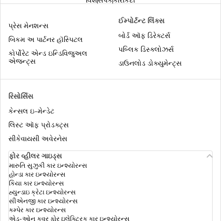
વિશે
સંપર્ક
કારકિર્દી
ભારતીય ડ્રાઇવિંગ લાઇસન્સ સ્વીકારતા દેશો
ઈમ્પોર્ટન્ટ લિંક્સ
પ્રેસ મેનશન્સ
ભારતીયો માટે નેપાળ વિઝા
બોર્ડ ઑફ ડિરેક્ટર્સ
બિકમ અ પાર્ટનર હૉસ્પિટલ
પબ્લિક ડિસ્ક્લોઝર્સ
ટ્રાવેલ ઇન્શ્યુરન્સ શું છે
કોર્પોરેટ એન્ડ ઇન્ડિવિજુઅલ
એજન્ટ્સ
ડાઉનલોડ ડોક્યુમેન્ટ્સ
ભારતીયો માટે ભૂટાન વિઝા
વીસ પ્રોસેસ
રિસોર્સિસ
H-1B વિઝા
કેન્સલ ઇ-મેન્ડેટ
પાસપોર્ટ નુકશાન કવર
લિસ્ટ ઑફ પ્રોડક્ટ્સ
સીકેવાયસી અવેરનેસ
ભારતીયો માટે બાલી વિઝા
ભારતમાંથી મુલાકાત લેવા માટે સૌથી સસ્તા 15
ફોર વ્હીલર ગાઇડ્સ
દેશ
મારુતિ સુઝુકી કાર ઇન્શ્યોરન્સ
હોન્ડા કાર ઇન્શ્યોરન્સ
ભારતીયો માટે સ્વિટ્ઝર્લૅન્ડ વિઝા
કિયા કાર ઇન્શ્યોરન્સ
ટ્રાવેલ અથવા વિઝા માટે
હ્યુન્ડાઇ ક્રેટા ઇન્શ્યોરન્સ
સીએનજી કાર ઇન્શ્યોરન્સ
કમ્પેર કાર ઇન્શ્યોરન્સ
ભારતમાંથી કેનેડા ટૂરિસ્ટ વિઝા
એડ-ઓન કવર ફોર ઇલેક્ટ્રિક કાર ઇન્શ્યોરન્સ