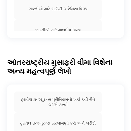
ભારતીયો માટે સાઉદી અરેબિયા વિઝા
ભારતીયો માટે માલદીવ વિઝા
ઉક ટોઉંરીસ્ટ વિસા ફ્રોમ ઇન્ડિયા
આંતરરાષ્ટ્રીય મુસાફરી વીમા વિશેના
અન્ય મહત્વપૂર્ણ લેખો
ભારતમાંથી ઇટાલીના વિઝા
ભારતીયો માટે ક્રોએશિયા વિઝા
ટ્રાવેલ ઇન્શ્યુરન્સ પ્રીમિયમનો ખર્ચ કેવી રીતે
ઓછો કરવો
ભારતમાંથી ફ્રાન્સ ટૂરિસ્ટ વિઝા
ટ્રાવેલ ઇન્શ્યુરન્સ સરખામણી કરો અને ખરીદો