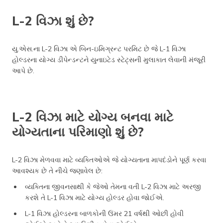
L-2 વિઝા શું છે?
યુ.એસ.ના L-2 વિઝા એ બિન-ઇમિગ્રન્ટ પરમિટ છે જે L-1 વિઝા
હોલ્ડરના યોગ્ય ડીપેન્ડન્ટને યુનાઇટેડ સ્ટેટ્સની મુલાકાત લેવાની મંજૂરી
આપે છે.
L-2 વિઝા માટે યોગ્ય બનવા માટે
યોગ્યતાના પરિમાણો શું છે?
L-2 વિઝા મેળવવા માટે વ્યક્તિઓએ જે યોગ્યતાના માપદંડોને પૂર્ણ કરવા
આવશ્યક છે તે નીચે જણાવેલ છે:
વ્યક્તિના જીવનસાથી કે જેઓ તેમના વતી L-2 વિઝા માટે અરજી
કરશે તે L-1 વિઝા માટે યોગ્ય હોલ્ડર હોવા જોઈએ.
L-1 વિઝા હોલ્ડરના બાળકોની ઉંમર 21 વર્ષથી ઓછી હોવી