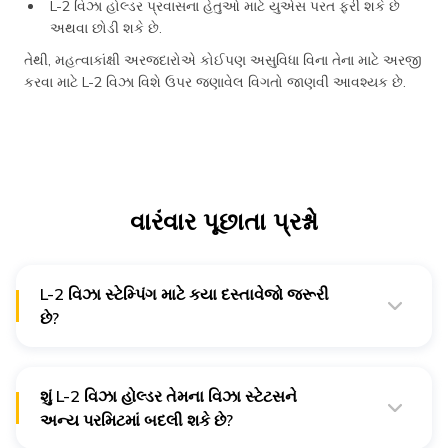
L-2 વિઝા હોલ્ડર પ્રવાસના હેતુઓ માટે યુએસ પરત ફરી શકે છે
અથવા છોડી શકે છે.
તેથી, મહત્વાકાંક્ષી અરજદારોએ કોઈપણ અસુવિધા વિના તેના માટે અરજી
કરવા માટે L-2 વિઝા વિશે ઉપર જણાવેલ વિગતો જાણવી આવશ્યક છે.
વારંવાર પૂછાતા પ્રશ્નો
L-2 વિઝા સ્ટેમ્પિંગ માટે કયા દસ્તાવેજો જરૂરી
છે?
ફોર્મ I-129ની કોપિ, લગ્નનું પ્રમાણપત્ર અથવા લગ્નના અન્ય
પુરાવા, L-1 વિઝા અને પાસપોર્ટની કોપિ, IT રિટર્ન, પગારની સ્લિપ
અને L-1 વિઝા હોલ્ડના છેલ્લા 6 મહિનાના બેંક સ્ટેટમેન્ટ કેટલાક
દસ્તાવેજો છે જે અરજદારે L-2 વિઝા સ્ટેમ્પિંગ માટે સબમિટ કરવા
શું L-2 વિઝા હોલ્ડર તેમના વિઝા સ્ટેટસને
આવશ્યક છે.
અન્ય પરમિટમાં બદલી શકે છે?
હા, L-1 વિઝા હોલ્ડર તેમના વિઝા સ્ટેટસને B-1, H-1, B-2, H-4