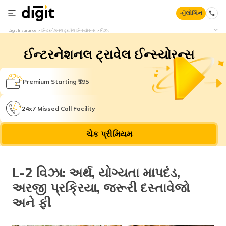
લોગિન
Digit Insurance
ઈન્ટરનેશનલ ટ્રાવેલ ઈન્સ્યોરન્સ
વિઝા
ઈન્ટરનેશનલ ટ્રાવેલ ઈન્સ્યોરન્સ
Premium Starting ₹395
24x7 Missed Call Facility
ચેક પ્રીમિયમ
L-2 વિઝા: અર્થ, યોગ્યતા માપદંડ,
અરજી પ્રક્રિયા, જરૂરી દસ્તાવેજો
અને ફી