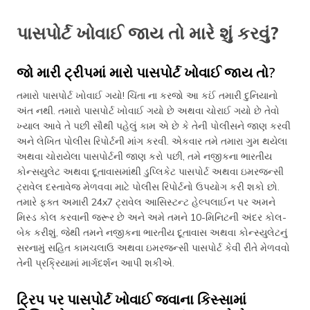
પાસપોર્ટ ખોવાઈ જાય તો મારે શું કરવું?
જો મારી ટ્રીપમાં મારો પાસપોર્ટ ખોવાઈ જાય તો?
તમારો પાસપોર્ટ ખોવાઈ ગયો! ચિંતા ના કરજો આ કઈં તમારી દુનિયાનો
અંત નથી. તમારો પાસપોર્ટ ખોવાઈ ગયો છે અથવા ચોરાઈ ગયો છે તેવો
ખ્યાલ આવે તે પછી સૌથી પહેલું કામ એ છે કે તેની પોલીસને જાણ કરવી
અને લેખિત પોલીસ રિપોર્ટની માંગ કરવી. એકવાર તમે તમારા ગુમ થયેલા
અથવા ચોરાયેલા પાસપોર્ટની જાણ કરો પછી, તમે નજીકના ભારતીય
કોન્સયુલેટ અથવા દૂતાવાસમાંથી ડુપ્લિકેટ પાસપોર્ટ અથવા ઇમરજન્સી
ટ્રાવેલ દસ્તાવેજ મેળવવા માટે પોલીસ રિપોર્ટનો ઉપયોગ કરી શકો છો.
તમારે ફક્ત અમારી 24x7 ટ્રાવેલ આસિસ્ટન્ટ હેલ્પલાઈન પર અમને
મિસ્ડ કોલ કરવાની જરૂર છે અને અમે તમને 10-મિનિટની અંદર કોલ-
બેક કરીશું, જેથી તમને નજીકના ભારતીય દૂતાવાસ અથવા કોન્સ્યુલેટનું
સરનામું સહિત કામચલાઉ અથવા ઇમરજન્સી પાસપોર્ટ કેવી રીતે મેળવવો
તેની પ્રક્રિયામાં માર્ગદર્શન આપી શકીએ.
ટ્રિપ પર પાસપોર્ટ ખોવાઈ જવાના કિસ્સામાં