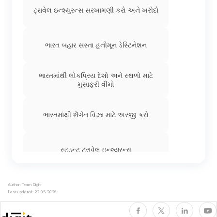
ટ્રાવેલ ઇન્શ્યુરન્સ સરખામણી કરો અને ખરીદો
ભારત બહાર સસ્તા હનીમૂન ડેસ્ટિનેશન
ભારતમાંથી લોકપ્રિય દેશો અને સ્થળો માટે
મુસાફરી વીમો
ભારતમાંથી શેંગેન વિઝા માટે અરજી કરો
સ્ટુડન્ટ ટ્રાવેલ ઇન્શ્યુરન્સ
વિલંબિત અથવા ખોવાયેલા સામાન વિશે બધું
Author: Team Digit
Last updated:
22-05-2026