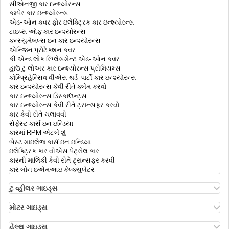
સીએનજી કાર ઇન્શ્યોરન્સ
કમ્પેર કાર ઇન્શ્યોરન્સ
એડ-ઓન કવર ફોર ઇલેક્ટ્રિક કાર ઇન્શ્યોરન્સ
ટ્રાવેલ ઇન્શ્યુરન્સ ઓનલાઇન ખરીદવાનો શ્રેષ્ઠ
ટાઇપ્સ ઑફ કાર ઇન્શ્યોરન્સ
સમય
કન્સ્યુમેબલ્સ ઇન કાર ઇન્શ્યોરન્સ
એન્જિન પ્રોટેક્શન કવર
કી એન્ડ લોક રિપ્લેસમેન્ટ એડ-ઓન કવર
ટ્રાવેલ અથવા વિઝા માટે
હાઉ ટુ લોઅર કાર ઇન્શ્યોરન્સ પ્રીમિયમ્સ
કોમ્પ્રિહેન્સિવ વીએસ થર્ડ-પાર્ટી કાર ઇન્શ્યોરન્સ
કાર ઇન્શ્યોરન્સ કેવી રીતે ક્લેમ કરવો
કાર ઇન્શ્યોરન્સ ડિસ્કાઉન્ટ્સ
ભારતીયો માટે આગમનના દેશો પર વિઝા
કાર ઇન્શ્યોરન્સ કેવી રીતે ટ્રાન્સફર કરવો
કાર કેવી રીતે ચલાવવી
સેફેસ્ટ કાર્સ ઇન ઇન્ડિયા
કારમાં RPM એટલે શું
ભારતનો પાસપોર્ટ રેન્કિંગ
બેસ્ટ માઇલેજ કાર્સ ઇન ઇન્ડિયા
ઇલેક્ટ્રિક કાર વીએસ પેટ્રોલ કાર
કારની માલિકી કેવી રીતે ટ્રાન્સફર કરવી
કાર લોન ઇએમઆઇ કેલ્ક્યુલેટર
ટ્રાવેલ ઇન્શ્યુરન્સના લાભો
ટુ વ્હીલર ગાઇડ્સ
ઓલા એસ1 ઇન્શ્યોરન્સ
એથર એનર્જી બાઇક ઇન્શ્યોરન્સ
મોટર ગાઇડ્સ
ભારતીયો માટે વિઝા ફ્રી દેશો
હીરો સ્પ્લેન્ડર બાઇક ઇન્શ્યોરન્સ
મોટર ઇન્શ્યોરન્સ
હીરો એચએફ ડિલક્સ ઇન્શ્યોરન્સ
ટાઇપ્સ ઑફ મોટર ઇન્શ્યોરન્સ
હેલ્થ ગાઇડ્સ