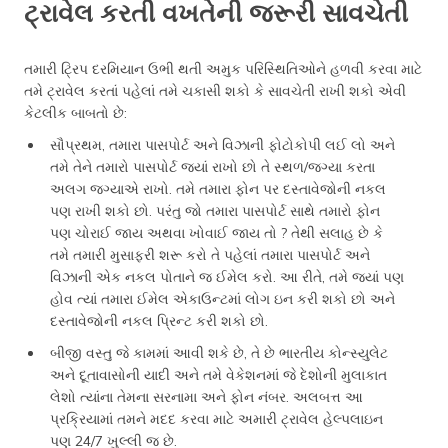
ટ્રાવેલ કરતી વખતેની જરૂરી સાવચેતી
તમારી ટ્રિપ દરમિયાન ઉભી થતી અમુક પરિસ્થિતિઓને હળવી કરવા માટે
તમે ટ્રાવેલ કરતાં પહેલાં તમે ચકાસી શકો કે સાવચેતી રાખી શકો એવી
કેટલીક બાબતો છે:
સૌપ્રથમ, તમારા પાસપોર્ટ અને વિઝાની ફોટોકોપી લઈ લો અને
તમે તેને તમારો પાસપોર્ટ જ્યાં રાખો છો તે સ્થળ/જગ્યા કરતા
અલગ જગ્યાએ રાખો. તમે તમારા ફોન પર દસ્તાવેજોની નકલ
પણ રાખી શકો છો. પરંતુ જો તમારા પાસપોર્ટ સાથે તમારો ફોન
પણ ચોરાઈ જાય અથવા ખોવાઈ જાય તો ? તેથી સલાહ છે કે
તમે તમારી મુસાફરી શરૂ કરો તે પહેલાં તમારા પાસપોર્ટ અને
વિઝાની એક નકલ પોતાને જ ઈમેલ કરો. આ રીતે, તમે જ્યાં પણ
હોવ ત્યાં તમારા ઈમેલ એકાઉન્ટમાં લોગ ઇન કરી શકો છો અને
દસ્તાવેજોની નકલ પ્રિન્ટ કરી શકો છો.
બીજી વસ્તુ જે કામમાં આવી શકે છે, તે છે ભારતીય કોન્સ્યુલેટ
અને દૂતાવાસોની યાદી અને તમે વેકેશનમાં જે દેશોની મુલાકાત
લેશો ત્યાંના તેમના સરનામા અને ફોન નંબર. અલબત્ત આ
પ્રક્રિયામાં તમને મદદ કરવા માટે અમારી ટ્રાવેલ હેલ્પલાઇન
પણ 24/7 ખુલ્લી જ છે.