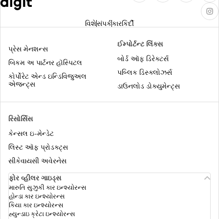
ફાઇનાન્શ્યલ ઇમરજન્સી કેશપ્રદાન
વિશે
સંપર્ક
કારકિર્દી
ભારતીય ડ્રાઇવિંગ લાઇસન્સ સ્વીકારતા દેશો
ઈમ્પોર્ટન્ટ લિંક્સ
પ્રેસ મેનશન્સ
બોર્ડ ઑફ ડિરેક્ટર્સ
બિકમ અ પાર્ટનર હૉસ્પિટલ
પબ્લિક ડિસ્ક્લોઝર્સ
ટ્રાવેલ ઇન્શ્યુરન્સ શું છે
કોર્પોરેટ એન્ડ ઇન્ડિવિજુઅલ
એજન્ટ્સ
ડાઉનલોડ ડોક્યુમેન્ટ્સ
વીસ પ્રોસેસ
રિસોર્સિસ
કેન્સલ ઇ-મેન્ડેટ
પાસપોર્ટ નુકશાન કવર
લિસ્ટ ઑફ પ્રોડક્ટ્સ
સીકેવાયસી અવેરનેસ
ભારતમાંથી મુલાકાત લેવા માટે સૌથી સસ્તા 15
ફોર વ્હીલર ગાઇડ્સ
દેશ
મારુતિ સુઝુકી કાર ઇન્શ્યોરન્સ
હોન્ડા કાર ઇન્શ્યોરન્સ
કિયા કાર ઇન્શ્યોરન્સ
ટ્રાવેલ અથવા વિઝા માટે
હ્યુન્ડાઇ ક્રેટા ઇન્શ્યોરન્સ