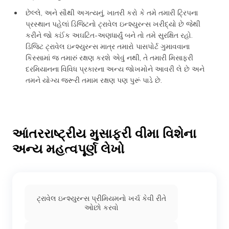
છેલ્લે, અને સૌથી અગત્યનું, ખાતરી કરો કે તમે તમારી ટ્રિપના
પ્રસ્થાન પહેલાં ડિજિટનો ટ્રાવેલ ઇન્શ્યુરન્સ ખરીદ્યો છે જેથી
કરીને જો કઈંક અઘટિત-અણધાર્યું બને તો તમે સુરક્ષિત રહો.
ડિજિટ ટ્રાવેલ ઇન્શ્યુરન્સ માત્ર તમારો પાસપોર્ટ ગુમાવવાના
કિસ્સામાં જ તમારું રક્ષણ કરશે એવું નથી, તે તમારી મિસાફરી
દરમિયાનના વિવિધ પ્રકારના અન્ય જોખમોને આવરી લે છે અને
તમને યોગ્ય જરૂરી તમામ રક્ષણ પણ પુરૂં પાડે છે.
આંતરરાષ્ટ્રીય મુસાફરી વીમા વિશેના
અન્ય મહત્વપૂર્ણ લેખો
ટ્રાવેલ ઇન્શ્યુરન્સ પ્રીમિયમનો ખર્ચ કેવી રીતે
ઓછો કરવો