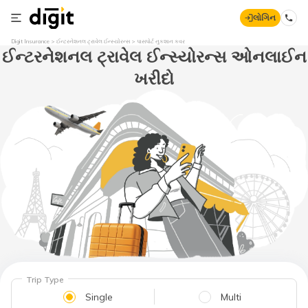
લોગિન
Digit Insurance
ઈન્ટરનેશનલ ટ્રાવેલ ઈન્સ્યોરન્સ
પાસપોર્ટ નુકશાન કવર
ઈન્ટરનેશનલ ટ્રાવેલ ઈન્સ્યોરન્સ ઓનલાઈન
ખરીદો
Trip Type
Single
Multi