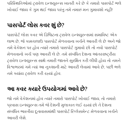
પરિસ્થિતિઓમાં ટ્રાવેલ ઇન્શ્યુરન્સ ખાતરી કરે છે કે તમારો પાસપોર્ટ ભલે
ખોવાઈ જાય કે ગુમ થઈ જાય પરંતુ તમે તમારું મન ગુમાવશો નહીં!
પાસપોર્ટ લોસ કવર શું છે?
પાસપોર્ટ લોસ કવર એ ડિજિટના ટ્રાવેલ ઇન્શ્યુરન્સમાં સમાવિષ્ટ એક
લાભ છે, જે કામચલાઉ પાસપોર્ટ મેળવવાના ખર્ચને આવરી લે છે અને જો
તમે વેકેશન પર હોવ ત્યારે તમારો પાસપોર્ટ ગુમાવો છો તો નવો પાસપોર્ટ
મેળવવાનો ખર્ચ પણ આવરી લે છે. તમે સંબંધિત દેશના આંતરરાષ્ટ્રીય
ટ્રાવેલ ઇન્શ્યુરન્સ સાથે તમારી જાતને સુરક્ષિત કરી લીધી હોય તો તમને
વિશ્વભરમાં ગમે ત્યાં આ નુકશાની માટે આવરી લેવામાં આવે છે, પછી ભલે
તમે ક્યાંય ટ્રાવેલ કરી રહ્યાં હોવ.
આ કવર ક્યારે ઉપયોગમાં આવે છે?
જો તમે વેકેશનમાં હોવ ત્યારે તમારો પાસપોર્ટ ખોવાઈ જાય, તો તમારો
પ્રવાસ ઇન્શ્યુરન્સ તમે જે દેશની મુલાકાત લઈ રહ્યાં છો તે દેશના
સંબંધિત ભારતીય દૂતાવાસમાંથી પાસપોર્ટ રિપ્લેસમેન્ટ મેળવવાના ખર્ચને
આવરી લેશે.