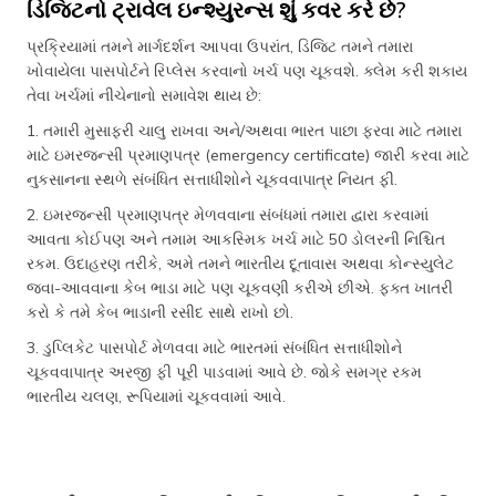
ડિજિટનો ટ્રાવેલ ઇન્શ્યુરન્સ શું કવર કરે છે?
પ્રક્રિયામાં તમને માર્ગદર્શન આપવા ઉપરાંત, ડિજિટ તમને તમારા
ખોવાયેલા પાસપોર્ટને રિપ્લેસ કરવાનો ખર્ચ પણ ચૂકવશે. ક્લેમ કરી શકાય
તેવા ખર્ચમાં નીચેનાનો સમાવેશ થાય છે:
1. તમારી મુસાફરી ચાલુ રાખવા અને/અથવા ભારત પાછા ફરવા માટે તમારા
માટે ઇમરજન્સી પ્રમાણપત્ર (emergency certificate) જારી કરવા માટે
નુકસાનના સ્થળે સંબંધિત સત્તાધીશોને ચૂકવવાપાત્ર નિયત ફી.
2. ઇમરજન્સી પ્રમાણપત્ર મેળવવાના સંબંધમાં તમારા દ્વારા કરવામાં
આવતા કોઈપણ અને તમામ આકસ્મિક ખર્ચ માટે 50 ડોલરની નિશ્ચિત
રકમ. ઉદાહરણ તરીકે, અમે તમને ભારતીય દૂતાવાસ અથવા કોન્સ્યુલેટ
જવા-આવવાના કેબ ભાડા માટે પણ ચૂકવણી કરીએ છીએ. ફક્ત ખાતરી
કરો કે તમે કેબ ભાડાની રસીદ સાથે રાખો છો.
3. ડુપ્લિકેટ પાસપોર્ટ મેળવવા માટે ભારતમાં સંબંધિત સત્તાધીશોને
ચૂકવવાપાત્ર અરજી ફી પૂરી પાડવામાં આવે છે. જોકે સમગ્ર રકમ
ભારતીય ચલણ, રૂપિયામાં ચૂકવવામાં આવે.