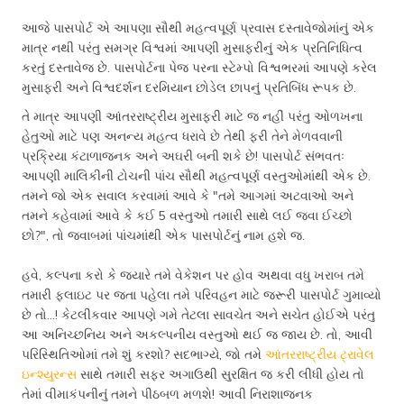
આજે પાસપોર્ટ એ આપણા સૌથી મહત્વપૂર્ણ પ્રવાસ દસ્તાવેજોમાંનું એક
માત્ર નથી પરંતુ સમગ્ર વિશ્વમાં આપણી મુસાફરીનું એક પ્રતિનિધિત્વ
કરતું દસ્તાવેજ છે. પાસપોર્ટના પેજ પરના સ્ટેમ્પો વિશ્વભરમાં આપણે કરેલ
મુસાફરી અને વિશ્વદર્શન દરમિયાન છોડેલ છાપનું પ્રતિબિંધ રૂપક છે.
તે માત્ર આપણી આંતરરાષ્ટ્રીય મુસાફરી માટે જ નહીં પરંતુ ઓળખના
હેતુઓ માટે પણ અનન્ય મહત્વ ધરાવે છે તેથી ફરી તેને મેળવવાની
પ્રક્રિયા કંટાળાજનક અને અઘરી બની શકે છે! પાસપોર્ટ સંભવતઃ
આપણી માલિકીની ટોચની પાંચ સૌથી મહત્વપૂર્ણ વસ્તુઓમાંથી એક છે.
તમને જો એક સવાલ કરવામાં આવે કે "તમે આગમાં અટવાઓ અને
તમને કહેવામાંં આવે કે કઈ 5 વસ્તુઓ તમારી સાથે લઈ જવા ઈચ્છો
છો?", તો જવાબમાં પાંચમાંથી એક પાસપોર્ટનું નામ હશે જ.
હવે, કલ્પના કરો કે જ્યારે તમે વેકેશન પર હોવ અથવા વધુ ખરાબ તમે
તમારી ફ્લાઇટ પર જતા પહેલા તમે પરિવહન માટે જરૂરી પાસપોર્ટ ગુમાવ્યો
છે તો...! કેટલીકવાર આપણે ગમે તેટલા સાવચેત અને સચેત હોઈએ પરંતુ
આ અનિચ્છનિય અને અકલ્પનીય વસ્તુઓ થઈ જ જાય છે. તો, આવી
પરિસ્થિતિઓમાં તમે શું કરશો? સદભાગ્યે, જો તમે
આંતરરાષ્ટ્રીય ટ્રાવેલ
ઇન્શ્યુરન્સ
સાથે તમારી સફર અગાઉથી સુરક્ષિત જ કરી લીધી હોય તો
તેમાં વીમાકંપનીનુંં તમને પીઠબળ મળશે! આવી નિરાશાજનક