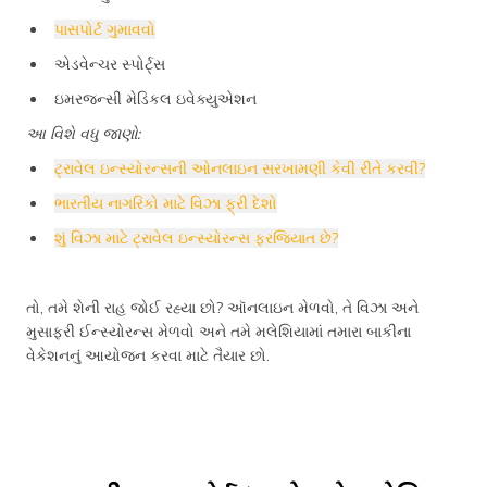
પાસપોર્ટ ગુમાવવો
એડવેન્ચર સ્પોર્ટ્સ
ઇમરજન્સી મેડિકલ ઇવેક્યુએશન
આ વિશે વધુ જાણો:
ટ્રાવેલ ઇન્સ્યોરન્સની ઓનલાઇન સરખામણી કેવી રીતે કરવી?
ભારતીય નાગરિકો માટે વિઝા ફ્રી દેશો
શું વિઝા માટે ટ્રાવેલ ઇન્સ્યોરન્સ ફરજિયાત છે?
તો, તમે શેની રાહ જોઈ રહ્યા છો? ઑનલાઇન મેળવો, તે વિઝા અને
મુસાફરી ઈન્સ્યોરન્સ મેળવો અને તમે મલેશિયામાં તમારા બાકીના
વેકેશનનું આયોજન કરવા માટે તૈયાર છો.