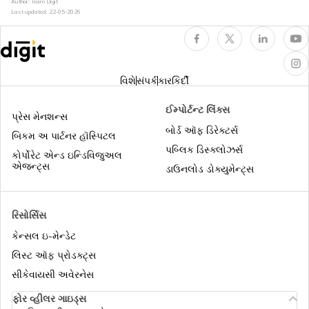
વિલંબિત અથવા ખોવાયેલા સામાન વિશે બધું
Author: Team Digit
Last updated:
22-05-2026
ભારતીયો માટે સિંગાપોર ટૂરિસ્ટ વિઝા
ફાઇનાન્શ્યલ ઇમરજન્સી કેશપ્રદાન
ભારતીયો માટે જાપાન વિઝા
વિશે
સંપર્ક
કારકિર્દી
ભારતીય ડ્રાઇવિંગ લાઇસન્સ સ્વીકારતા દેશો
ઈમ્પોર્ટન્ટ લિંક્સ
પ્રેસ મેનશન્સ
ભારતીયો માટે નેપાળ વિઝા
બોર્ડ ઑફ ડિરેક્ટર્સ
બિકમ અ પાર્ટનર હૉસ્પિટલ
પબ્લિક ડિસ્ક્લોઝર્સ
ટ્રાવેલ ઇન્શ્યુરન્સ શું છે
કોર્પોરેટ એન્ડ ઇન્ડિવિજુઅલ
એજન્ટ્સ
ડાઉનલોડ ડોક્યુમેન્ટ્સ
ભારતીયો માટે ભૂટાન વિઝા
વીસ પ્રોસેસ
રિસોર્સિસ
H-1B વિઝા
કેન્સલ ઇ-મેન્ડેટ
પાસપોર્ટ નુકશાન કવર
લિસ્ટ ઑફ પ્રોડક્ટ્સ
સીકેવાયસી અવેરનેસ
ભારતીયો માટે બાલી વિઝા
ભારતમાંથી મુલાકાત લેવા માટે સૌથી સસ્તા 15
ફોર વ્હીલર ગાઇડ્સ
દેશ