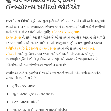
ઈન્સ્યોરન્સ ખરીદવો જોઈએ?
જ્યારે તમે વિદેશી ભૂમિ પર મુસાફરી કરો છો, ત્યારે ત્યાં ઘણી બધી વસ્તુઓ
ખોટી થઈ શકે છે. ફ્લાઇટમાં વિલંબ અને સામાનની ખોટથી લઈને તબીબી
કટોકટી અને નાણાંની ખોટ સુધી;
આંતરરાષ્ટ્રીય ટ્રાવેલ
ઇન્શ્યુરન્સ
લેવાથી આવી પરિસ્થિતિઓમાં તમને આર્થિક આરામ તો મળશે
જ પણ સાથે સાથે તમારા માટે આખો અનુભવ ઘણો ઓછો મુશ્કેલ બનશે.
મલેશિયા માટેનો ટ્રાવેલ ઈન્સ્યોરન્સ
તમને એવા તમામ
અણધાર્યા
સંજોગો
સામે સુરક્ષિત કરશે જેમાં તમે પડી શકો છો; તમે ઘરથી દૂર,
અજાણી ભૂમિમાં છો તે હકીકતને કારણે તમે નબળાઈ અનુભવવા માટે
બંધાયેલા છો તેવા સંજોગોમાં સમાવેશ થાય છે.
મલેશિયા માટેનો ટ્રાવેલ ઈન્સ્યોરન્સ તમને આવી બધી પરિસ્થિતિઓમાં
સલામતી આપી શકે છે:
ટ્રીપ કેન્સલેશન
ચૂકી ગયેલી ફ્લાઇટ કનેક્શન્સ
ઈજા અથવા માંદગી
સામાન ગુમાવવો અથવા સામાનમાં વિલંબ