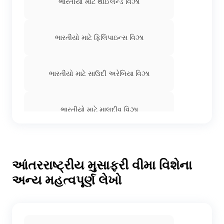
ભારતીયો માટે થાઈલેન્ડ વિઝા
ભારતીયો માટે ફિલિપાઇન્સ વિઝા
ભારતીયો માટે સાઉદી અરેબિયા વિઝા
ભારતીયો માટે માલદીવ વિઝા
ઉક ટોઉંરીસ્ટ વિસા ફ્રોમ ઇન્ડિયા
આંતરરાષ્ટ્રીય મુસાફરી વીમા વિશેના
અન્ય મહત્વપૂર્ણ લેખો
ભારતમાંથી ઇટાલીના વિઝા
ભારતીયો માટે ક્રોએશિયા વિઝા