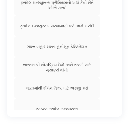
ટ્રાવેલ ઇન્શ્યુરન્સ પ્રીમિયમનો ખર્ચ કેવી રીતે
ઓછો કરવો
ભારતમાંથી ફ્રાન્સ ટૂરિસ્ટ વિઝા
ટ્રાવેલ ઇન્શ્યુરન્સ સરખામણી કરો અને ખરીદો
ભારતીયો માટે ઈ-વિઝા દેશો
ભારત બહાર સસ્તા હનીમૂન ડેસ્ટિનેશન
ભારતીયો માટે સેશેલ્સ વિઝા
ભારતમાંથી લોકપ્રિય દેશો અને સ્થળો માટે
મુસાફરી વીમો
વિઝા સ્ટેટ્સ કેવી રીતે ચકાસવું
ભારતમાંથી શેંગેન વિઝા માટે અરજી કરો
J1 વિઝા
સ્ટુડન્ટ ટ્રાવેલ ઇન્શ્યુરન્સ
ભારતીયો માટે વિયેતનામ વિઝા