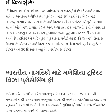
ઈ-વિઝા શું છે?
ઈ-વિઝા એ એક ઑનલાઇન એપ્લિકેશન પ્લેટફોર્મ છે જે તમને તમારી
સુવિધા અનુસાર મલેશિયામાં પ્રવેશવા માટે ઇલેક્ટ્રોનિક વિઝા માટે
અરજી કરવા સક્ષમ બનાવે છે. મલેશિયન ઇવિસા પર્યટન, મિત્રો અથવા
સંબંધીઓને મળવા માટે કેઝ્યુઅલ મુલાકાત, ટૂંકા ગાળાની તબીબી સારવાર
અથવા કેઝ્યુઅલ વ્યવસાય મુલાકાત જેવા હેતુઓ માટે જારી કરવામાં
આવે છે . ટૂરિસ્ટઓ માટે ત્રણ પ્રકારના મલેશિયા ઈ-વિઝા (મલેશિયા ઈ-
વિઝા) છે એટલે કે, મલેશિયા eNTRI વિઝા, 30 દિવસનો પ્રવેશ ટૂરિસ્ટ
વિઝા અને 30 દિવસનો બહુવિધ પ્રવેશ ઈ-વિઝા.
ભારતીય નાગરિકો માટે મલેશિયા ટૂરિસ્ટ
વિઝા પ્રોસેસિંગ ફી
ઓનલાઈન સબમિટ કરેલ અરજી માટે USD 24.80 (RM 105) ની
પ્રોસેસિંગ ફી, રાષ્ટ્રીયતા અનુસાર વિઝા ફી અને ઈ-કોમ/માસ્ટરકાર્ડ દ્વારા
ચૂકવણી કરવામાં આવે તો 0.8% રકમની સુવિધા ફી અને 1.7% ઈ-વોલેટ
દ્વારા ચૂકવવામાં આવે તો જરૂરી રહેશે.