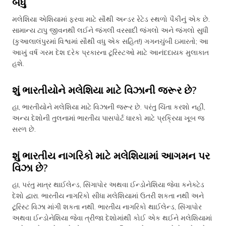
બધું
મલેશિયા એશિયામાં ફરવા માટે સૌથી અન્ડર રેટેડ સ્થળો પૈકીનું એક છે.
સામાન્ય ટાપુ જીવનથી લઈને જંગલી વરસાદી જંગલો અને જંગલો સુધી
(કુઆલાલંપુરમાં વિશ્વમાં સૌથી વધુ એક સહિત!) ગગનચુંબી ઇમારતો; આ
આખું વર્ષ ગરમ દેશ દરેક પ્રકારના ટૂરિસ્ટઓ માટે આનંદદાયક મુલાકાત
હશે.
શું ભારતીયોને મલેશિયા માટે વિઝાની જરૂર છે?
હા, ભારતીયોને મલેશિયા માટે વિઝાની જરૂર છે. પરંતુ ચિંતા કરશો નહીં,
અન્ય દેશોની તુલનામાં ભારતીય પાસપોર્ટ ધારકો માટે પ્રક્રિયા ખૂબ જ
સરળ છે.
શું ભારતીય નાગરિકો માટે મલેશિયામાં આગમન પર
વિઝા છે?
હા, પરંતુ માત્ર થાઈલેન્ડ, સિંગાપોર અથવા ઈન્ડોનેશિયા જેવા કનેક્ટેડ
દેશો દ્વારા. ભારતીય નાગરિકો સીધા મલેશિયામાં ઉતરી શકતા નથી અને
ટૂરિસ્ટ વિઝા માંગી શકતા નથી. ભારતીય નાગરિકો થાઈલેન્ડ, સિંગાપોર
અથવા ઈન્ડોનેશિયા જેવા ત્રીજા દેશોમાંથી કોઈ એક થઈને મલેશિયામાં