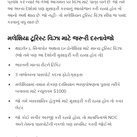
પ્રવેશ કરે ત્યારે જ તેઓ આગમન પર વિઝા માટે પાત્ર બને છે. જો તમે
આ અન્ય દેશોમાં પણ મુસાફરી કરવાનું આયોજન કરી રહ્યાં હોવ તો
આનો અર્થ થાય છે, જો નહીં- તો મલેશિયન ટૂરિસ્ટ વિઝા સીધા જ પસંદ
કરવાનું વધુ સારું છે.
મલેશિયા ટૂરિસ્ટ વિઝા માટે જરૂરી દસ્તાવેજો
થાઇલેન્ડ, સિંગાપોર અથવા ઇન્ડોનેશિયા માટે માન્ય ટૂરિસ્ટ વિઝા.
(જો તમે પણ આ દેશોની મુસાફરી કરી રહ્યા હોવ તો)
ભારતની માન્ય રીટર્ન ટિકિટ
3 તાજેતરના પાસપોર્ટ કદના ફોટોગ્રાફ્સ
મલેશિયામાં તમારા રોકાણ દરમિયાન ભરણપોષણના પુરાવા તરીકે
બતાવવા માટે ન્યૂનતમ $1000
જો તમે વ્યવસાયિક હેતુઓ માટે મુસાફરી કરી રહ્યા હોવ તો કવર
લેટર.
જો કોઈ સગીર અરજી કરી રહ્યો હોય, તો માતાપિતાએ NOC
અને તેમના પાસપોર્ટની નકલો પણ સબમિટ કરવી જોઈએ