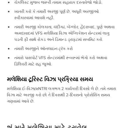
ચેકલિસ્ટ મુજબ જરૂરી તમામ સહાયક દસ્તાવેજો જોડો.
ખાતરી કરો કે તમારી અરજી પૂર્ણ છે, અધૂરી અરજીઓ
સ્વીકારવામાં આવશે નહીં.
તમારી અરજી કોલકાતા, ચંદીગઢ, બેંગ્લોર, હૈદરાબાદ, પુણે અથવા
અમદાવાદમાં VFS મલેશિયા વિઝા એપ્લિકેશન સેન્ટરમાં લાગુ
પડતી ફી સાથે રોકડ અને ડિમાન્ડ ડ્રાફ્ટમાં સબમિટ કરો.
તમારી અરજીને ઑનલાઇન ટ્રૅક કરો
તમારો પાસપોર્ટ VFS સેન્ટરમાંથી રૂબરૂમાં ભેગો કરો અથવા
ડિલિવરી માટે રાહ જુઓ.
મલેશિયા ટૂરિસ્ટ વિઝા પ્રક્રિયા સમય
મલેશિયા ઈ-વિઝા/eNTRI લગભગ 2 કાર્યકારી દિવસો લે છે. તમે તમારા
વિઝા માટે અરજી કરો છો તે દિવસથી 2-દિવસનો પ્રોસેસિંગ સમય
ગણવામાં આવે છે.
શું મારે મલેશિયા માટે ટ્રાવેલ