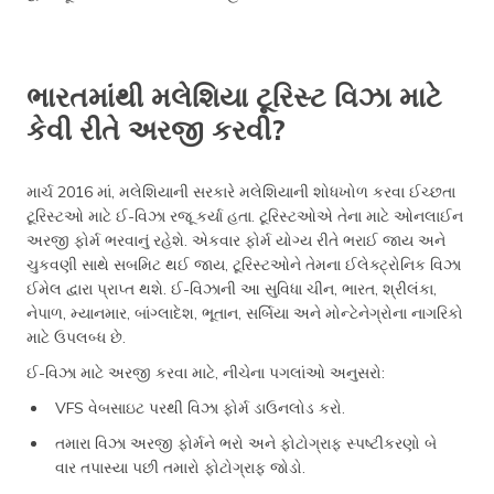
ભારતમાંથી મલેશિયા ટૂરિસ્ટ વિઝા માટે
કેવી રીતે અરજી કરવી?
માર્ચ 2016 માં, મલેશિયાની સરકારે મલેશિયાની શોધખોળ કરવા ઈચ્છતા
ટૂરિસ્ટઓ માટે ઈ-વિઝા રજૂ કર્યા હતા. ટૂરિસ્ટઓએ તેના માટે ઓનલાઈન
અરજી ફોર્મ ભરવાનું રહેશે. એકવાર ફોર્મ યોગ્ય રીતે ભરાઈ જાય અને
ચુકવણી સાથે સબમિટ થઈ જાય, ટૂરિસ્ટઓને તેમના ઈલેક્ટ્રોનિક વિઝા
ઈમેલ દ્વારા પ્રાપ્ત થશે. ઈ-વિઝાની આ સુવિધા ચીન, ભારત, શ્રીલંકા,
નેપાળ, મ્યાનમાર, બાંગ્લાદેશ, ભૂતાન, સર્બિયા અને મોન્ટેનેગ્રોના નાગરિકો
માટે ઉપલબ્ધ છે.
ઈ-વિઝા માટે અરજી કરવા માટે, નીચેના પગલાંઓ અનુસરો:
VFS વેબસાઇટ પરથી વિઝા ફોર્મ ડાઉનલોડ કરો.
તમારા વિઝા અરજી ફોર્મને ભરો અને ફોટોગ્રાફ સ્પષ્ટીકરણો બે
વાર તપાસ્યા પછી તમારો ફોટોગ્રાફ જોડો.