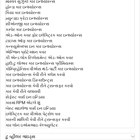
મારુતિ સુઝુકી કાર ઇન્શ્યોરન્સ
હોન્ડા કાર ઇન્શ્યોરન્સ
ભારતીયો માટે સ્વિટ્ઝર્લૅન્ડ વિઝા
કિયા કાર ઇન્શ્યોરન્સ
ટ્રાવેલ અથવા વિઝા માટે
હ્યુન્ડાઇ ક્રેટા ઇન્શ્યોરન્સ
સીએનજી કાર ઇન્શ્યોરન્સ
કમ્પેર કાર ઇન્શ્યોરન્સ
ભારતમાંથી કેનેડા ટૂરિસ્ટ વિઝા
એડ-ઓન કવર ફોર ઇલેક્ટ્રિક કાર ઇન્શ્યોરન્સ
ટ્રાવેલ ઇન્શ્યુરન્સ ઓનલાઇન ખરીદવાનો શ્રેષ્ઠ
ટાઇપ્સ ઑફ કાર ઇન્શ્યોરન્સ
સમય
કન્સ્યુમેબલ્સ ઇન કાર ઇન્શ્યોરન્સ
એન્જિન પ્રોટેક્શન કવર
ભારતીયો માટે મોરેશિયસ વિઝા
કી એન્ડ લોક રિપ્લેસમેન્ટ એડ-ઓન કવર
ટ્રાવેલ અથવા વિઝા માટે
હાઉ ટુ લોઅર કાર ઇન્શ્યોરન્સ પ્રીમિયમ્સ
કોમ્પ્રિહેન્સિવ વીએસ થર્ડ-પાર્ટી કાર ઇન્શ્યોરન્સ
કાર ઇન્શ્યોરન્સ કેવી રીતે ક્લેમ કરવો
ભારતીયો માટે મલેશિયા ટૂરિસ્ટ વિઝા
કાર ઇન્શ્યોરન્સ ડિસ્કાઉન્ટ્સ
ભારતીયો માટે આગમનના દેશો પર વિઝા
કાર ઇન્શ્યોરન્સ કેવી રીતે ટ્રાન્સફર કરવો
કાર કેવી રીતે ચલાવવી
સેફેસ્ટ કાર્સ ઇન ઇન્ડિયા
L-2 વિઝા
કારમાં RPM એટલે શું
ભારતનો પાસપોર્ટ રેન્કિંગ
બેસ્ટ માઇલેજ કાર્સ ઇન ઇન્ડિયા
ઇલેક્ટ્રિક કાર વીએસ પેટ્રોલ કાર
કારની માલિકી કેવી રીતે ટ્રાન્સફર કરવી
ભારતીયો માટે હોંગકોંગ વિઝા
કાર લોન ઇએમઆઇ કેલ્ક્યુલેટર
ટ્રાવેલ ઇન્શ્યુરન્સના લાભો
ટુ વ્હીલર ગાઇડ્સ