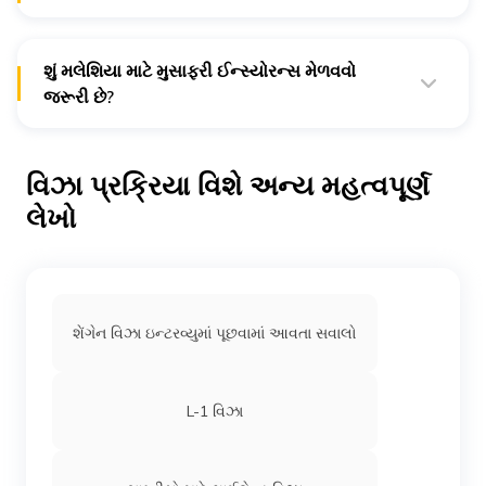
હા, જ્યારે તમે ઇ-વિઝા માટે અરજી કરો છો, ત્યારે તમે 30-દિવસના
બહુવિધ પાંદડા અને બહુવિધ પ્રવેશ વિઝા માટે પાત્ર છો.
શું મલેશિયા માટે મુસાફરી ઈન્સ્યોરન્સ મેળવવો
જરૂરી છે?
હા. જ્યારે તમે ટ્રાવેલ ઇન્સ્યોરન્સની વિગતો સબમિટ કરો છો ત્યારે
તમારી વિઝા મંજૂરીની શક્યતાઓ વધુ હોય છે.
વિઝા પ્રક્રિયા વિશે અન્ય મહત્વપૂર્ણ
લેખો
શેંગેન વિઝા ઇન્ટરવ્યુમાં પૂછવામાં આવતા સવાલો
L-1 વિઝા