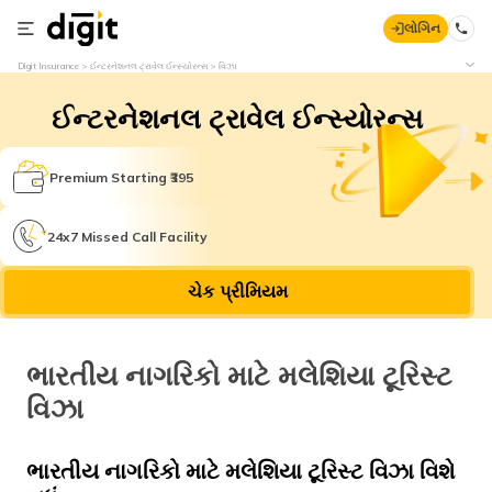
લોગિન
Digit Insurance
ઈન્ટરનેશનલ ટ્રાવેલ ઈન્સ્યોરન્સ
વિઝા
ઈન્ટરનેશનલ ટ્રાવેલ ઈન્સ્યોરન્સ
Premium Starting ₹395
24x7 Missed Call Facility
ચેક પ્રીમિયમ
ભારતીય નાગરિકો માટે મલેશિયા ટૂરિસ્ટ
વિઝા
ભારતીય નાગરિકો માટે મલેશિયા ટૂરિસ્ટ વિઝા વિશે