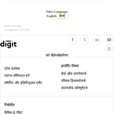
जीएसटी स्लैब दरें क्या हैं
Select Language:
English
हिन्दी
Author: Team Digit
जीएसटी इनवॉइस क्या है
Last updated:
22-07-2026
बारे में
संपर्क
करियर
इम्पॉर्टेंट लिंक्स
प्रेस उल्लेख
बोर्ड ऑफ डायरेक्टर्स
पार्टनर हॉस्पिटल बनें
पब्लिक डिसक्लोजर्स
कॉर्पोरेट और इंडिविजुअल एजेंट
डाउनलोड डॉक्युमेंट्स
रिसोर्सेज़
कैंसिल ई-मैंडेट