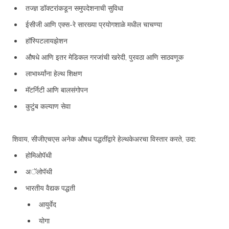
तज्ज्ञ डॉक्टरांकडून समुपदेशनाची सुविधा
ईसीजी आणि एक्स-रे सारख्या प्रयोगशाळे मधील चाचण्या
हॉस्पिटलायझेशन
औषधे आणि इतर मेडिकल गरजांची खरेदी, पुरवठा आणि साठवणूक
लाभार्थ्यांना हेल्थ शिक्षण
मॅटर्निटी आणि बालसंगोपन
कुटुंब कल्याण सेवा
शिवाय, सीजीएचएस अनेक औषध पद्धतींद्वारे हेल्थकेअरचा विस्तार करते, उदा:
होमिओपॅथी
अॅलोपॅथी
भारतीय वैद्यक पद्धती
आयुर्वेद
योगा