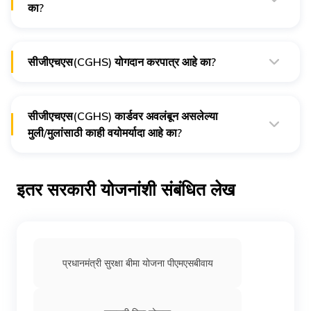
का?
सीजीएचएस कार्ड संपूर्ण भारतातील लागू शहरांमधील सर्व सीजीएचएस वेलनेस
सेंटर (डब्ल्यूसी) मध्ये वैध आहे. त्यामुळे कार्डधारक यापैकी कोणत्याही सुविधा
आणि क्षेत्रात सीजीएचएसचा फायदा घेऊ शकतो.
सीजीएचएस(CGHS) योगदान करपात्र आहे का?
सीजीएचएस मध्ये केलेल्या योगदानाची रक्कम भारतीय आयकर कायद्याच्या
कलम 80डी अंतर्गत डिडक्शन करण्यास पात्र आहे. एका आर्थिक वर्षात
जास्तीत जास्त डीडक्टीबल रु.25,000 इतकी आहे.
सीजीएचएस(CGHS) कार्डवर अवलंबून असलेल्या
मुली/मुलांसाठी काही वयोमर्यादा आहे का?
दोन्ही मुले आणि मुली कमावण्यास सुरवात करेपर्यंत, वयाच्या 25 व्या वर्षी किंवा
लग्न होईपर्यंत, जे आधी असेल तोपर्यंत सीजीएचएस सुविधांचा फायदा घेण्यास
पात्र आहेत.
इतर सरकारी योजनांशी संबंधित लेख
प्रधानमंत्री सुरक्षा बीमा योजना पीएमएसबीवाय