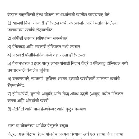
सेंट्रल गव्हर्नमेंटची हेल्थ योजना लाभार्थ्यांसाठी खालील फायद्यांसह येते:
1) खाजगी किंवा सरकारी हॉस्पिटल मध्ये आपत्कालीन परिस्थितीत घेतलेल्या
उपचारांच्या खर्चाचे रीएमबर्समेंट
2) ओपीडी उपचार (औषधांच्या समस्येसह)
3) पॅनेलबद्ध आणि सरकारी हॉस्पिटल मध्ये उपचार
4) सरकारी पॉलीक्लिनिक मध्ये तज्ञ सल्ला हॉस्पिटल्स
5) पेन्शनधारक व इतर पात्र लाभार्थ्यांसाठी निदान केंद्रे व पॅनेलबद्ध हॉस्पिटल मध्ये
उपचारासाठी कॅशलेस सुविधा
6) श्रवणयंत्रे, उपकरणे, कृत्रिम अवयव इत्यादी खरेदीसाठी झालेल्या खर्चाचे
रीएमबर्समेंट.
7) होमिओपॅथी, युनानी, आयुर्वेद आणि सिद्ध औषध पद्धती (आयुष) मधील मेडिकल
सल्ला आणि औषधांची खरेदी
8) मॅटर्निटी आणि बाल हेल्थकेअर आणि कुटुंब कल्याण
आता या योजनेच्या आर्थिक पैलूकडे वळूया.
सेंट्रल गव्हर्नमेंटच्या हेल्थ योजनेचा फायदा घेण्याचा खर्च एखाद्याच्या रोजगाराच्या