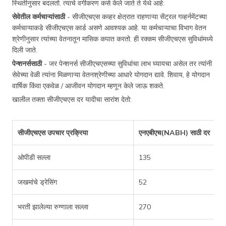
स्थितीनुसार बदलतो. त्याचे वर्गीकरण कसे केले जाते ते येथे आहे:
सेवेतील कर्मचाऱ्यांसाठी
- सीजीएचएस कव्हर क्षेत्रात राहणाऱ्या सेंट्रल गव्हर्नमेंटच्या
कर्मचाऱ्याकडे सीजीएचएस कार्ड असणे आवश्यक आहे. या कर्मचाऱ्याचा विभाग वेतन
श्रेणीनुसार त्यांच्या वेतनातून मासिक कपात करतो. ही रक्कम सीजीएचएस सुविधांमध्ये
दिली जाते.
पेन्शनर्ससाठी
- जर पेन्शनर्स सीजीएचएसच्या सुविधांचा लाभ घ्यायचा असेल तर त्यांनी
सेवेच्या वेळी त्यांना मिळणाऱ्या वेतनश्रेणीच्या आधारे योगदान द्यावे. शिवाय, हे योगदान
वार्षिक किंवा एकवेळ / आजीवन योगदान म्हणून केले जाऊ शकते.
खालील तक्ता सीजीएचएस दर यादीचा सारांश देतो:
सीजीएचएस उपचार प्रक्रिया
एनएबीएच(NABH) साठी दर
ओपीडी सल्ला
135
जखमांचे ड्रेसिंग
52
भरती झालेल्या रुग्णाला सल्ला
270