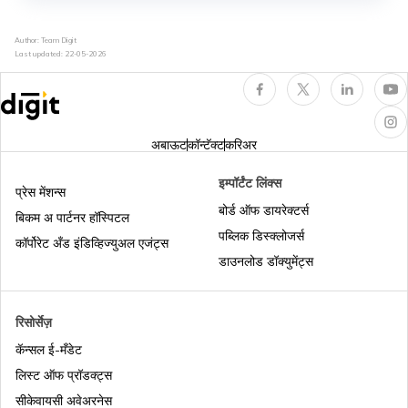
भारतातील कोरोना कवच पॉलिसी
Author: Team Digit
Last updated:
22-05-2026
कॅशलेस हेल्थ इन्शुरन्स
अबाऊट
कॉन्टॅक्ट
करिअर
भारतातील पालकांसाठी हेल्थ इन्शुरन्स
इम्पॉर्टंट लिंक्स
प्रेस मेंशन्स
बोर्ड ऑफ डायरेक्टर्स
बिकम अ पार्टनर हॉस्पिटल
पब्लिक डिस्क्लोजर्स
हेल्थ इन्शुरन्समध्ये क्युम्युलेटिव्ह बोनस
कॉर्पोरेट अँड इंडिव्हिज्युअल एजंट्स
डाउनलोड डॉक्युमेंट्स
भारतातील हेल्थ इन्शुरन्स प्लॅन्सची तुलना
रिसोर्सेज़
कॅन्सल ई-मँडेट
लाइफ इन्शुरन्स आणि हेल्थ इन्शुरन्स यांच्यातील फरक
लिस्ट ऑफ प्रॉडक्ट्स
सीकेवायसी अवेअरनेस