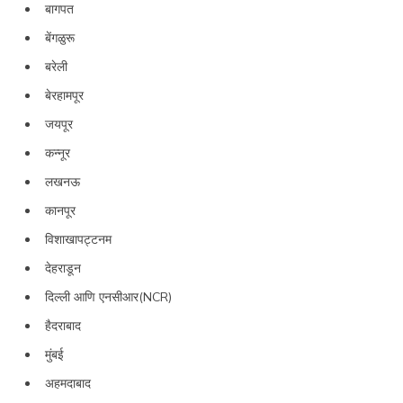
बागपत
बेंगळुरू
बरेली
बेरहामपूर
जयपूर
कन्नूर
लखनऊ
कानपूर
विशाखापट्टनम
देहराडून
दिल्ली आणि एनसीआर(NCR)
हैदराबाद
मुंबई
अहमदाबाद