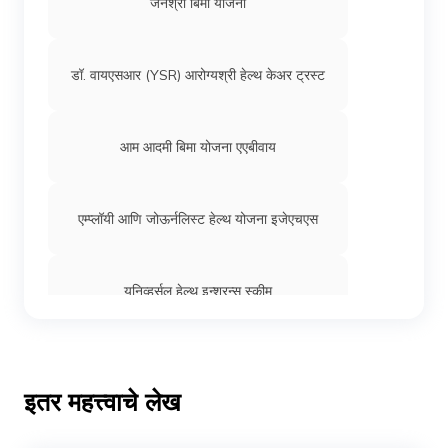
जनश्री बिमा योजना
डॉ. वायएसआर (YSR) आरोग्यश्री हेल्थ केअर ट्रस्ट
आम आदमी बिमा योजना एएबीवाय
एम्प्लॉयी आणि जोऊर्नलिस्ट हेल्थ योजना इजेएचएस
युनिव्हर्सल हेल्थ इन्शुरन्स स्कीम
एम्प्लॉयी स्टेट इन्शुरन्स
इतर महत्त्वाचे लेख
National Digital Literacy Mission: NDLM
Features, Eligibility & Benefits