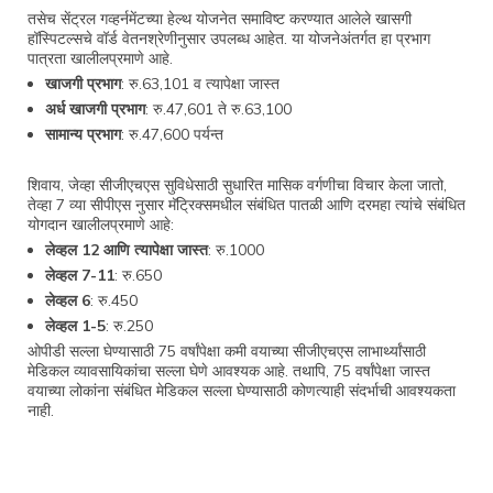
तसेच सेंट्रल गव्हर्नमेंटच्या हेल्थ योजनेत समाविष्ट करण्यात आलेले खासगी
हॉस्पिटल्सचे वॉर्ड वेतनश्रेणीनुसार उपलब्ध आहेत. या योजनेअंतर्गत हा प्रभाग
पात्रता खालीलप्रमाणे आहे.
खाजगी प्रभाग
: रु.63,101 व त्यापेक्षा जास्त
अर्ध खाजगी प्रभाग
: रु.47,601 ते रु.63,100
सामान्य प्रभाग
: रु.47,600 पर्यन्त
शिवाय, जेव्हा सीजीएचएस सुविधेसाठी सुधारित मासिक वर्गणीचा विचार केला जातो,
तेव्हा 7 व्या सीपीएस नुसार मॅट्रिक्समधील संबंधित पातळी आणि दरमहा त्यांचे संबंधित
योगदान खालीलप्रमाणे आहे:
लेव्हल 12 आणि त्यापेक्षा जास्त
: रु.1000
लेव्हल 7-11
: रु.650
लेव्हल 6
: रु.450
लेव्हल 1-5
: रु.250
ओपीडी सल्ला घेण्यासाठी 75 वर्षांपेक्षा कमी वयाच्या सीजीएचएस लाभार्थ्यांसाठी
मेडिकल व्यावसायिकांचा सल्ला घेणे आवश्यक आहे. तथापि, 75 वर्षांपेक्षा जास्त
वयाच्या लोकांना संबंधित मेडिकल सल्ला घेण्यासाठी कोणत्याही संदर्भाची आवश्यकता
नाही.