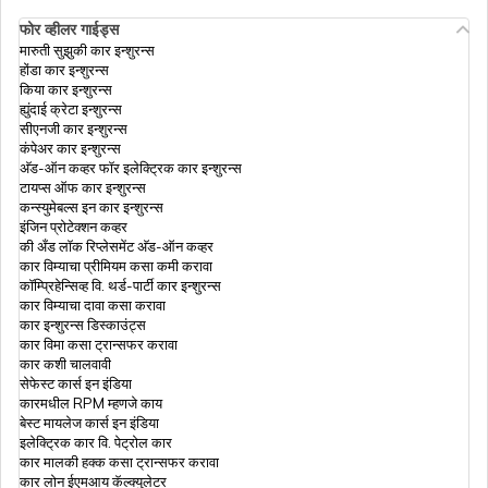
फोर व्हीलर गाईड्स
हेल्थ इन्शुरन्सत डे केअर ट्रीटमेंट
मारुती सुझुकी कार इन्शुरन्स
होंडा कार इन्शुरन्स
किया कार इन्शुरन्स
हेल्थ इन्शुरन्स डीडक्टीबल काय आहे, उदाहरणासह
ह्युंदाई क्रेटा इन्शुरन्स
समजून घ्या | डिजिट
सीएनजी कार इन्शुरन्स
कंपेअर कार इन्शुरन्स
अ‍ॅड-ऑन कव्हर फॉर इलेक्ट्रिक कार इन्शुरन्स
हेल्थ इन्शुरन्स प्रीमियम कॅल्क्युलेटर
टायप्स ऑफ कार इन्शुरन्स
कन्स्युमेबल्स इन कार इन्शुरन्स
इंजिन प्रोटेक्शन कव्हर
की अँड लॉक रिप्लेसमेंट अ‍ॅड-ऑन कव्हर
लवकरच रिटायर होणाऱ्या कर्मचाऱ्यांसाठी सुपर टॉप-अप
कार विम्याचा प्रीमियम कसा कमी करावा
हेल्थ इन्शुरन्स
कॉम्प्रिहेन्सिव्ह वि. थर्ड-पार्टी कार इन्शुरन्स
कार विम्याचा दावा कसा करावा
कार इन्शुरन्स डिस्काउंट्स
हेल्थ इन्शुरन्समध्ये कंझ्युमेबल कव्हर
कार विमा कसा ट्रान्सफर करावा
कार कशी चालवावी
सेफेस्ट कार्स इन इंडिया
कारमधील RPM म्हणजे काय
हेल्थ इन्शुरन्स प्रीमियम नूतनीकर वाढतो?
बेस्ट मायलेज कार्स इन इंडिया
इलेक्ट्रिक कार वि. पेट्रोल कार
कार मालकी हक्क कसा ट्रान्सफर करावा
कार लोन ईएमआय कॅल्क्युलेटर