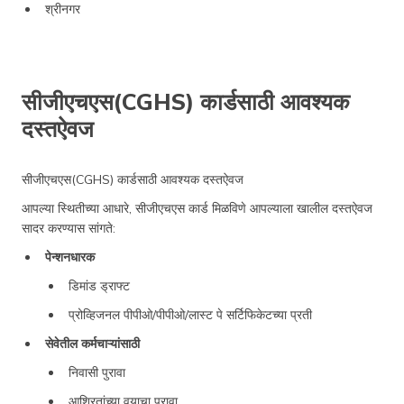
श्रीनगर
सीजीएचएस(CGHS) कार्डसाठी आवश्यक
दस्तऐवज
सीजीएचएस(CGHS) कार्डसाठी आवश्यक दस्तऐवज
आपल्या स्थितीच्या आधारे, सीजीएचएस कार्ड मिळविणे आपल्याला खालील दस्तऐवज
सादर करण्यास सांगते:
पेन्शनधारक
डिमांड ड्राफ्ट
प्रोव्हिजनल पीपीओ/पीपीओ/लास्ट पे सर्टिफिकेटच्या प्रती
सेवेतील कर्मचाऱ्यांसाठी
निवासी पुरावा
आश्रितांच्या वयाचा पुरावा