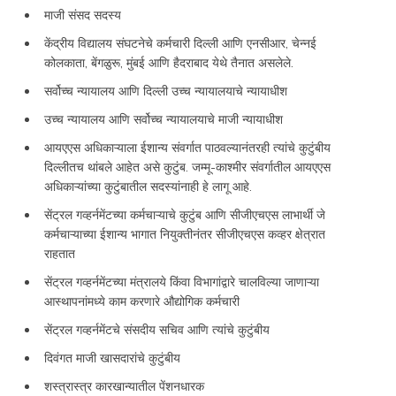
माजी संसद सदस्य
केंद्रीय विद्यालय संघटनेचे कर्मचारी दिल्ली आणि एनसीआर, चेन्नई
कोलकाता, बेंगळुरू, मुंबई आणि हैदराबाद येथे तैनात असलेले.
सर्वोच्च न्यायालय आणि दिल्ली उच्च न्यायालयाचे न्यायाधीश
उच्च न्यायालय आणि सर्वोच्च न्यायालयाचे माजी न्यायाधीश
आयएएस अधिकाऱ्याला ईशान्य संवर्गात पाठवल्यानंतरही त्यांचे कुटुंबीय
दिल्लीतच थांबले आहेत असे कुटुंब. जम्मू-काश्मीर संवर्गातील आयएएस
अधिकाऱ्यांच्या कुटुंबातील सदस्यांनाही हे लागू आहे.
सेंट्रल गव्हर्नमेंटच्या कर्मचाऱ्याचे कुटुंब आणि सीजीएचएस लाभार्थी जे
कर्मचाऱ्याच्या ईशान्य भागात नियुक्तीनंतर सीजीएचएस कव्हर क्षेत्रात
राहतात
सेंट्रल गव्हर्नमेंटच्या मंत्रालये किंवा विभागांद्वारे चालविल्या जाणाऱ्या
आस्थापनांमध्ये काम करणारे औद्योगिक कर्मचारी
सेंट्रल गव्हर्नमेंटचे संसदीय सचिव आणि त्यांचे कुटुंबीय
दिवंगत माजी खासदारांचे कुटुंबीय
शस्त्रास्त्र कारखान्यातील पेंशनधारक