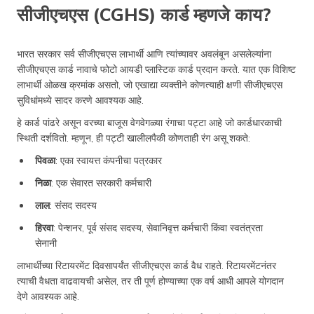
सीजीएचएस (CGHS) कार्ड म्हणजे काय?
भारत सरकार सर्व सीजीएचएस लाभार्थी आणि त्यांच्यावर अवलंबून असलेल्यांना
सीजीएचएस कार्ड नावाचे फोटो आयडी प्लास्टिक कार्ड प्रदान करते. यात एक विशिष्ट
लाभार्थी ओळख क्रमांक असतो, जो एखाद्या व्यक्तीने कोणत्याही क्षणी सीजीएचएस
सुविधांमध्ये सादर करणे आवश्यक आहे.
हे कार्ड पांढरे असून वरच्या बाजूस वेगवेगळ्या रंगाचा पट्टा आहे जो कार्डधारकाची
स्थिती दर्शवितो. म्हणून, ही पट्टी खालीलपैकी कोणताही रंग असू शकते:
पिवळा
: एका स्वायत्त कंपनीचा पत्रकार
निळा
: एक सेवारत सरकारी कर्मचारी
लाल
: संसद सदस्य
हिरवा
: पेन्शनर, पूर्व संसद सदस्य, सेवानिवृत्त कर्मचारी किंवा स्वतंत्रता
सेनानी
लाभार्थीच्या रिटायरमेंट दिवसापर्यंत सीजीएचएस कार्ड वैध राहते. रिटायरमेंटनंतर
त्याची वैधता वाढवायची असेल, तर ती पूर्ण होण्याच्या एक वर्ष आधी आपले योगदान
देणे आवश्यक आहे.