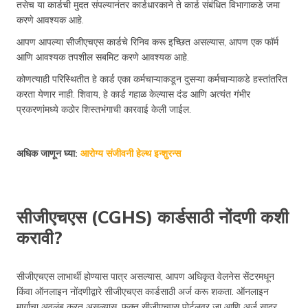
तसेच या कार्डची मुदत संपल्यानंतर कार्डधारकाने ते कार्ड संबंधित विभागाकडे जमा
करणे आवश्यक आहे.
आपण आपल्या सीजीएचएस कार्डचे रिनिव करू इच्छित असल्यास, आपण एक फॉर्म
आणि आवश्यक तपशील सबमिट करणे आवश्यक आहे.
कोणत्याही परिस्थितीत हे कार्ड एका कर्मचाऱ्याकडून दुसऱ्या कर्मचाऱ्याकडे हस्तांतरित
करता येणार नाही. शिवाय, हे कार्ड गहाळ केल्यास दंड आणि अत्यंत गंभीर
प्रकरणांमध्ये कठोर शिस्तभंगाची कारवाई केली जाईल.
अधिक जाणून घ्या:
आरोग्य संजीवनी हेल्थ इन्शुरन्स
सीजीएचएस (CGHS) कार्डसाठी नोंदणी कशी
करावी?
सीजीएचएस लाभार्थी होण्यास पात्र असल्यास, आपण अधिकृत वेलनेस सेंटरमधून
किंवा ऑनलाइन नोंदणीद्वारे सीजीएचएस कार्डसाठी अर्ज करू शकता. ऑनलाइन
मार्गाचा अवलंब करत असल्यास, फक्त सीजीएचएस पोर्टलवर जा आणि अर्ज सादर