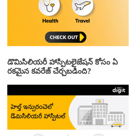
డొమిసిలియరీ హాస్పిటలైజేషన్ కోసం ఏ
రకమైన కవరేజ్ చేర్చబడింది?