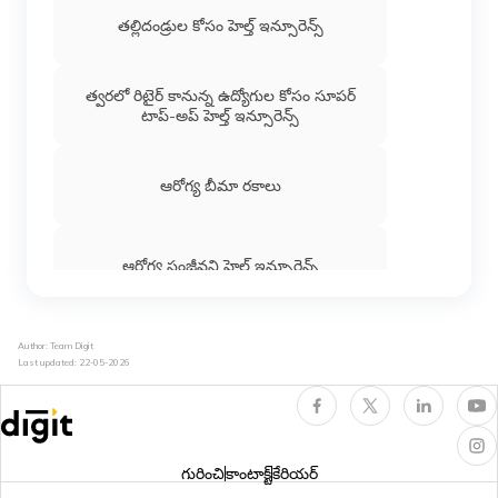
తల్లిదండ్రుల కోసం హెల్త్ ఇన్సూరెన్స్
త్వరలో రిటైర్ కానున్న ఉద్యోగుల కోసం సూపర్
టాప్-అప్ హెల్త్ ఇన్సూరెన్స్
ఆరోగ్య బీమా రకాలు
ఆరోగ్య సంజీవని హెల్త్​ ఇన్సూరెన్స్​
క్రిటికల్ ఇల్‌నెస్ ఇన్సూరెన్స్
Author: Team Digit
Last updated:
22-05-2026
దివ్యాంగులకు హెల్త్ ఇన్సూరెన్స్
గురించి
కాంటాక్ట్
కేరియర్