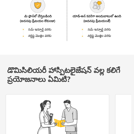
డొమిసిలియరీ హాస్పిటలైజేషన్ వల్ల కలిగే
ప్రయోజనాలు ఏమిటి?