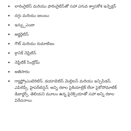
లారింగైటిస్ మరియు ఫారింగైటిస్‌తో సహా ఎగువ శ్వాసకోశ ఇన్ఫెక్షన్
దగ్గు మరియు జలుబు
ఇన్ఫ్లుఎంజా
ఆర్థరైటిస్
గౌట్ మరియు రుమాటిజం
క్రానిక్ నెఫ్రిటిస్
నెఫ్రిటిక్ సిండ్రోమ్
అతిసారం
గ్యాస్ట్రోఎంటెరిటిస్, డయాబెటిస్ మెల్లిటస్ మరియు ఇన్సిపిడస్,
ఎపిలెప్సీ, హైపర్‌టెన్షన్, అన్ని రకాల సైకియాట్రిక్ లేదా సైకోసోమాటిక్
డిజార్డర్స్, తెలియని మూలం ఉన్న పైరెక్సియాతో సహా అన్ని రకాల
విరేచనాలు.