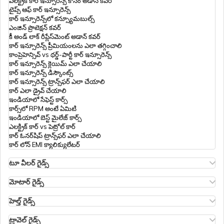
ఎలక్ట్రిక్ కార్ ఇన్సూరెన్స్ కోసం అడాన్ కవర్
టైప్స్ ఆఫ్ కార్ ఇన్సూరెన్స్
కార్ ఇన్సూరెన్స్‌లో కన్స్యూమబుల్స్
ఎంజిన్ ప్రొటెక్షన్ కవర్
హెల్త్ ఇన్సూరెన్స్‌లో నో రూమ్ రెంట్ క్యాపింగ్
కీ అండ్ లాక్ రీప్లేస్‌మెంట్ అడాన్ కవర్
కార్ ఇన్సూరెన్స్ ప్రీమియంలను ఎలా తగ్గించాలి
కాంప్రెహెన్సివ్ vs థర్డ్-పార్టీ కార్ ఇన్సూరెన్స్
వంధ్యత్వ చికిత్సలను కవర్ చేసే హెల్త్ ఇన్సూరెన్స్
కార్ ఇన్సూరెన్స్ క్లెయిమ్ ఎలా చేయాలి
పథకం
కార్ ఇన్సూరెన్స్ డిస్కౌంట్స్
కార్ ఇన్సూరెన్స్ ట్రాన్స్‌ఫర్ ఎలా చేయాలి
కార్ ఎలా డ్రైవ్ చేయాలి
త్వరలో రిటైర్ అయ్యేవారి కోసం హెల్త్ ఇన్సూరెన్స్
ఇండియాలో సేఫెస్ట్ కార్స్
ఆప్షన్లు
కార్స్‌లో RPM అంటే ఏమిటి
ఇండియాలో బెస్ట్ మైలేజ్ కార్స్
ఎలక్ట్రిక్ కార్ vs పెట్రోల్ కార్
కార్ ఓనర్‌షిప్ ట్రాన్స్‌ఫర్ ఎలా చేయాలి
ఓపీడీ (OPD) కవర్‌తో హెల్త్ ఇన్సూరెన్స్
కార్ లోన్ EMI క్యాలిక్యులేటర్
టూ వీలర్ గైడ్స్
ఓలా S1 ఇన్సూరెన్స్
హెల్త్ ఇన్సూరెన్స్ లో కూలింగ్-ఆఫ్
ఆథర్ ఎనర్జీ బైక్ ఇన్సూరెన్స్
మోటార్ గైడ్స్
హీరో స్ప్లెండర్ బైక్ ఇన్సూరెన్స్
మోటార్ ఇన్సూరెన్స్
హీరో HF డీలక్స్ ఇన్సూరెన్స్
మోటార్ ఇన్సూరెన్స్ టైప్స్
హెల్త్ గైడ్స్
రాయల్ ఎన్‌ఫీల్డ్ క్లాసిక్ ఇన్సూరెన్స్
కాంప్రెహెన్సివ్ vs జీరో డిప్రెసియేషన్ ఇన్సూరెన్స్
హెల్త్ ఇన్సూరెన్స్‌లో డిడక్టిబుల్
తల్లిదండ్రుల కోసం హెల్త్ ఇన్సూరెన్స్
హోండా బైక్ ఇన్సూరెన్స్
రోడ్సైడ్ అసిస్టెన్స్ కవర్
NRI పేరెంట్స్ కోసం హెల్త్ ఇన్సూరెన్స్
ట్రావెల్ గైడ్స్