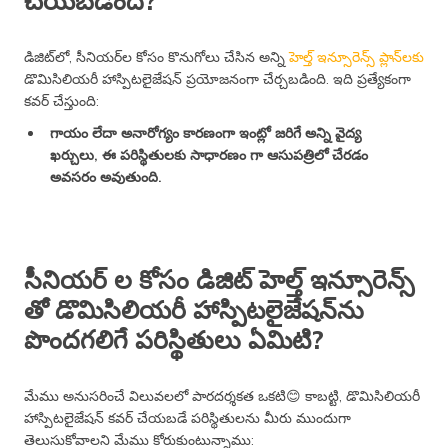
చేయబడింది?
డిజిట్‌లో, సీనియర్‌ల కోసం కొనుగోలు చేసిన అన్ని
హెల్త్ ఇన్సూరెన్స్ ప్లాన్‌లకు
డొమిసిలియరీ హాస్పిటలైజేషన్ ప్రయోజనంగా చేర్చబడింది. ఇది ప్రత్యేకంగా
కవర్ చేస్తుంది:
గాయం లేదా అనారోగ్యం కారణంగా ఇంట్లో జరిగే అన్ని వైద్య
ఖర్చులు, ఈ పరిస్థితులకు సాధారణం గా ఆసుపత్రిలో చేరడం
అవసరం అవుతుంది.
సీనియర్ ల కోసం డిజిట్ హెల్త్ ఇన్సూరెన్స్
తో డొమిసిలియరీ హాస్పిటలైజేషన్‌ను
పొందగలిగే పరిస్థితులు ఏమిటి?
మేము అనుసరించే విలువలలో పారదర్శకత ఒకటి😊 కాబట్టి, డొమిసిలియరీ
హాస్పిటలైజేషన్ కవర్ చేయబడే పరిస్థితులను మీరు ముందుగా
తెలుసుకోవాలని మేము కోరుకుంటున్నాము: