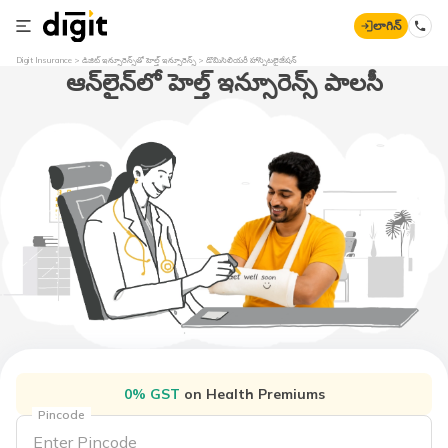
లాగిన్
Digit Insurance
డిజిట్​ ఇన్సూరెన్స్​తో హెల్త్​ ఇన్సూరెన్స్​
డొమిసిలియరీ హాస్పిటలైజేషన్
ఆన్​లైన్​లో హెల్త్​ ఇన్సూరెన్స్​ పాలసీ
0% GST
on Health Premiums
Pincode