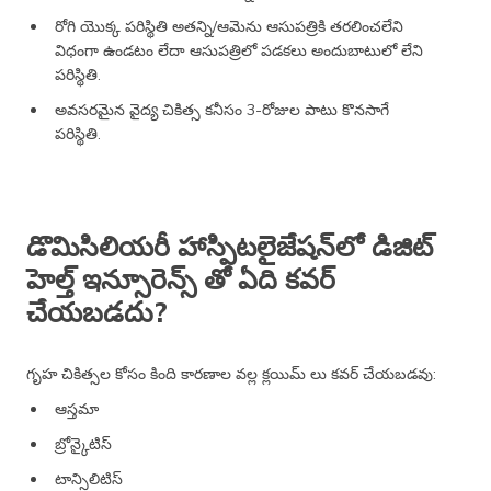
రోగి యొక్క పరిస్థితి అతన్ని/ఆమెను ఆసుపత్రికి తరలించలేని
విధంగా ఉండటం లేదా ఆసుపత్రిలో పడకలు అందుబాటులో లేని
పరిస్థితి.
అవసరమైన వైద్య చికిత్స కనీసం 3-రోజుల పాటు కొనసాగే
పరిస్థితి.
డొమిసిలియరీ హాస్పిటలైజేషన్‌లో డిజిట్
హెల్త్ ఇన్సూరెన్స్ తో ఏది కవర్
చేయబడదు?
గృహ చికిత్సల కోసం కింది కారణాల వల్ల క్లయిమ్ లు కవర్ చేయబడవు:
ఆస్తమా
బ్రోన్కైటిస్
టాన్సిలిటిస్