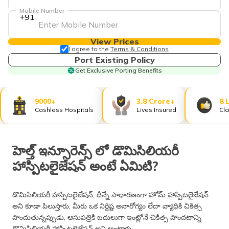
Mobile Number
+91
View Prices
I agree to the
Terms & Conditions
Port Existing Policy
Get Exclusive Porting Benefits
9000+
3.8 Crore+
8 
Cashless Hospitals
Lives Insured
Cla
హెల్త్ ఇన్సూరెన్స్ లో డొమిసిలియరీ
హాస్పిటలైజేషన్ అంటే ఏమిటి?
డొమిసిలియరీ హాస్పిటలైజేషన్, దీన్నే సాధారణంగా హోమ్ హాస్పిటలైజేషన్
అని కూడా పిలుస్తారు, మీరు ఒక నిర్దిష్ట అనారోగ్యం లేదా వ్యాధికి చికిత్స
పొందుతున్నప్పుడు, ఆసుపత్రికి బదులుగా ఇంట్లోనే చికిత్స పొందటాన్ని
డొమిసిలియరీ హాస్పిటలైజేషన్ అని అంటారు.