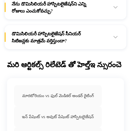
నేను డొమిసిలియరీ హాస్పిటలైజేషన్‌ని ఎన్ని
రోజులు ఎంచుకోవచ్చు?
డిజిట్ లో, మీరు కనీసం 3 రోజుల చికిత్స కోసం డొమిసిలియరీ
హాస్పిటలైజేషన్‌ని ఎంచుకోవచ్చు.
డొమిసిలియరీ హాస్పిటలైజేషన్ సీనియర్
సిటిజన్లకు మాత్రమే వర్తిస్తుందా?
ఇది ఇన్సూరెన్స్ సంస్థకు ఇన్సూరెన్స్ సంస్థకు మరియు ప్లాన్ నుండి
ప్లాన్ కు భిన్నంగా ఉన్నప్పటికీ, డిజిట్‌తో సహా చాలా హెల్త్ ఇన్సూరెన్స్
సంస్థలు సీనియర్ సిటిజన్‌లకు మాత్రమే చేర్చబడిన ప్రయోజనంగా
మరి ఆర్టికల్స్ రిలేటెడ్ తో హెల్త్ఇ న్సురంచె
దీన్ని అందిస్తాయి.
మారటోరియం vs ఫుల్ మెడికల్ అండర్ రైటింగ్
ఇన్ పేషెంట్ vs అవుట్ పేషెంట్ హాస్పిటలైజేషన్