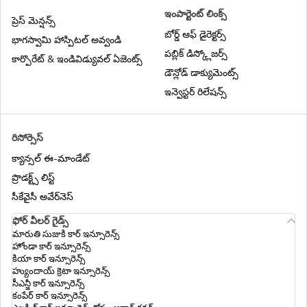
హెల్త్ ఇన్సూరెన్స్ లో నామినీ అంటే ఏమిటి
ఇంపార్టెంట్ లింక్స్
ప్రెస్ మెన్షన్స్
బోర్డ్ ఆఫ్ డైరెక్టర్స్
భాగస్వామి హాస్పిటల్ అవ్వండి
పబ్లిక్ డిస్క్లోజర్స్
డయాబెటిస్ హెల్త్ ఇన్సూరెన్స్
కార్పొరేట్ & ఇండివిడ్యువల్ ఏజెంట్స్
డౌన్లోడ్ డాక్యుమెంట్స్
ఇన్వెస్టర్ రిలేషన్స్
క్యాష్​లెస్ హెల్త్ ఇన్సూరెన్స్
రిసోర్సెస్
హెల్త్ ఇన్సూరెన్స్ లో మినహాయింపులు
క్యాన్సల్ ఈ-మాండేట్
ప్రొడక్ట్స్ లిస్ట్
రెన్యూవల్ చేసే సమయంలో హెల్త్ ఇన్సూరెన్స్
సీకేవైసీ అవేర్‌నెస్
ప్రీమియం ఎందుకు పెరుగుతుంది
ఫోర్ వీలర్ గైడ్స్
మారుతి సుజుకి కార్ ఇన్సూరెన్స్
హోండా కార్ ఇన్సూరెన్స్
కరోనా వైరస్ హెల్త్ ఇన్సూరెన్స్
కియా కార్ ఇన్సూరెన్స్
హ్యుందాయ్ క్రెటా ఇన్సూరెన్స్
సీఎన్జీ కార్ ఇన్సూరెన్స్
కంపేర్ కార్ ఇన్సూరెన్స్
డెంటల్ హెల్త్ ఇన్సూరెన్స్