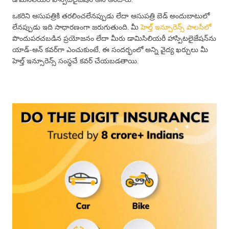
ఒకరిని ఆసుపత్రికి తరలించలేనప్పుడు లేదా ఆసుపత్రి బెడ్ అందుబాటులో
లేనప్పుడు ఇది సాధారణంగా జరుగుతుంది. మీ
హెల్త్ ఇన్సూరెన్స్ పాలసీలో
పొందుపరచబడిన ప్రయోజనం లేదా మీరు డామిసిలియరీ హాస్పిటలైజేషన్‌ను
యాడ్-ఆన్ కవర్‌గా ఎంచుకుంటే, ఈ సందర్భంలో అన్ని వైద్య ఖర్చులు మీ
హెల్త్ ఇన్సూరెన్స్ సంస్థచే కవర్ చేయబడతాయి.