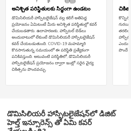
అనిశ్చిత పరిస్థితులకు సిద్ధంగా ఉండటం
చికిత్స
డొమిసిలియరీ హాస్పిటలైజేషన్ వల్ల కలిగే అతిపెద్ద
కొన్నిస
ప్రయోజనం ఏమిటంటే మీరు అనిశ్చిత పరిస్థితుల్లో కవర్
గురయిన
చేయబడతారు. ఉదాహరణకు, హాస్పిటల్ బెడ్‌లు
తరలించ
అందుబాటులో లేకుంటే డొమిసిలియరీ హాస్పిటలైజేషన్
హాస్పిట
కవర్ చేయబడుతుంది. COVID-19 మహమ్మారి
ఎందుకంట
కొనసాగుతున్న సమయంలో ఈ పరిస్థితి ప్రత్యేకంగా
పొందే స
పనికివస్తుంది. అటువంటి పరిస్థితిలో, డొమిసిలియరీ
హాస్పిటలైజేషన్ ప్రయోజనం ద్వారా ఇంట్లో సరైన వైద్య
చికిత్సను పొందవచ్చు.
డొమిసిలియరీ హాస్పిటలైజేషన్‌లో డిజిట్
హెల్త్ ఇన్సూరెన్స్ తో ఏమి కవర్