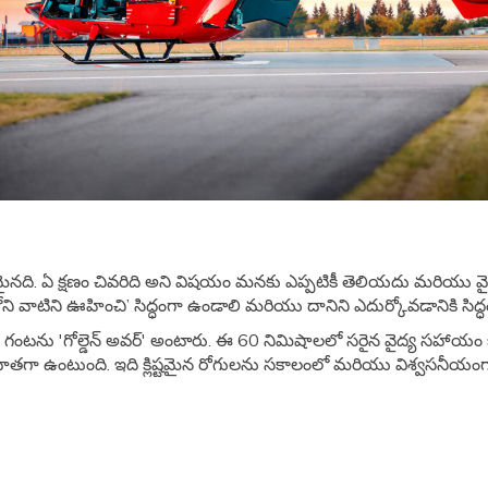
మైనది. ఏ క్షణం చివరిది అని విషయం మనకు ఎప్పటికీ తెలియదు మరియు వ
ి వాటిని ఊహించి’ సిద్ధంగా ఉండాలి మరియు దానిని ఎదుర్కోవడానికి సిద్
టి గంటను 'గోల్డెన్ అవర్' అంటారు. ఈ 60 నిమిషాలలో సరైన వైద్య సహాయం
స్ ప్రాణదాతగా ఉంటుంది. ఇది క్లిష్టమైన రోగులను సకాలంలో మరియు విశ్వసనీ