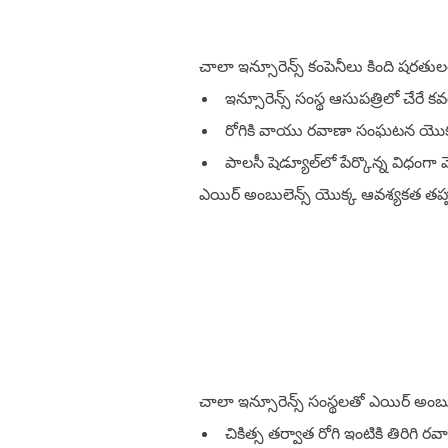
చాలా ఇన్సూరెన్స్ కంపెనీలు కింది షరతు
ఇన్సూరెన్స్ సంస్థ ఆసుపత్రిలో చేరే కవ
రోగికి వాయు రవాణా సంఘటన యొక్క 
పాలసీ షెడ్యూల్‌లో పేర్కొన్న విధంగ
ఎయిర్ అంబులెన్స్ యొక్క ఆవశ్యకత తప్ప
చాలా ఇన్సూరెన్స్ సంస్థలతో ఎయిర్ అంబుల
చికిత్స తర్వాత రోగి ఇంటికి తిరిగి