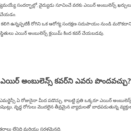
యమయ్యే సందర్భాల్లో, వైద్యుడు సూచించే వరకు ఎయిర్ అంబులెన్స్ ఖర్చ
లీ చేయడం.
ు కలిగి ఉన్నప్పటికీ రోగిని ఒక ఆరోగ్య సంరక్షణ సదుపాయం నుండి మరొకదా
రిస్థితులు ఎయిర్ అంబులెన్స్ క్లయిమ్ కింద కవర్ చేయబడవు.
ఎయిర్ అంబులెన్స్ కవర్‌ని ఎవరు పొందవచ్చు?
ర్జెన్సీ ఏ రోజునైనా మీద పడొచ్చు, కాబట్టి ప్రతి ఒక్కరూ ఎయిర్ అంబులెన్స
 పేషెంట్లు, వృద్ధ రోగులు మొదలైన తీవ్రమైన వ్యాధులతో బాధపడుతున్న వ్యక్తులు
ంతరాలు లేనిది మరియు సరళమైనది.