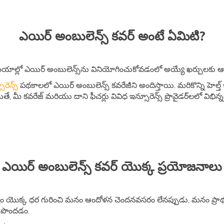
ఎయిర్ అంబులెన్స్ కవర్ అంటే ఏమిటి?
్లో ఎయిర్ అంబులెన్స్‌ను వినియోగించుకోవడంలో అయ్యే ఖర్చులకు ఆర్థిక
ూరెన్స్
పథకాలలో ఎయిర్ అంబులెన్స్ కవరేజీని అందిస్తాయి. మరికొన్ని హెల్త్
 మీ కవరేజ్ మరియు దాని ఫీచర్లు వివిధ ఇన్సూరెన్స్ ప్రొవైడర్‌లలో విభిన
ఎయిర్ అంబులెన్స్ కవర్ యొక్క ప్రయోజనాలు
 యొక్క ధర గురించి మనం ఆందోళన చెందనవసరం లేనప్పుడు, మనం ప్రాథమిక లక
ం పొందడం.