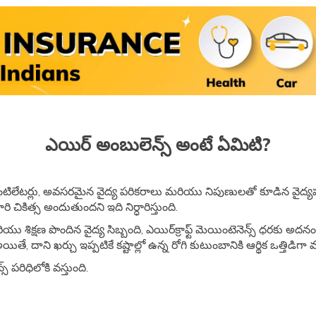
ఎయిర్ అంబులెన్స్ అంటే ఏమిటి?
, వెంటిలేటర్లు, అవసరమైన వైద్య పరికరాలు మరియు నిపుణులతో కూడిన వైద
కిత్స అందుతుందని ఇది నిర్ధారిస్తుంది.
 శిక్షణ పొందిన వైద్య సిబ్బంది, ఎయిర్‌క్రాఫ్ట్ మెయింటెనెన్స్ ధరకు అదన
ితే, దాని ఖర్చు ఇప్పటికే కష్టాల్లో ఉన్న రోగి కుటుంబానికి ఆర్థిక ఒత్తిడిగ
స్ పరిధిలోకి వస్తుంది.