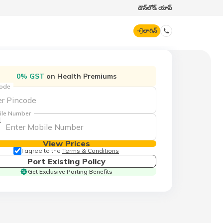
డౌన్‌లోడ్ యాప్
లాగిన్
డిజిట్ జనరల్
0% GST
on Health Premiums
code
70260 61234
ile Number
1
hello@godigit.com
View Prices
I agree to the
Terms & Conditions
Port Existing Policy
Get Exclusive Porting Benefits