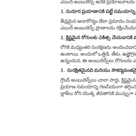
ఎయిర్ అంబులెన్స్ అనేక ప్రయోజనాలను 
1. సుదూర ప్రయాణానికి పట్టే సమయాన్ని తగ
తీవ్రమైన అనారోగ్యం లేదా ప్రమాదం సంభ
ఎయిర్ అంబులెన్స్ ప్రాణాలను రక్షించేంద
2. క్లిష్టమైన రోగులకు చికిత్స చేయడానిక
రోగికి మధ్యంతర సంరక్షణను అందించడాన
ఉంటాయి. అందులో ఒత్తిడి, తేమ, ఉష్ణో
ఉన్నందున, ఈ అంబులెన్స్‌లు రోగులను వ
3. సురక్షితమైనది మరియు సౌకర్యవంతమ
గ్రౌండ్ అంబులెన్స్‌లు చాలా సార్లు, క్ల
ప్రయాణ సమయాన్ని గణనీయంగా తగ్గించడం
బ్లాక్‌లు రోగి యొక్క జీవితానికి ముప్పు