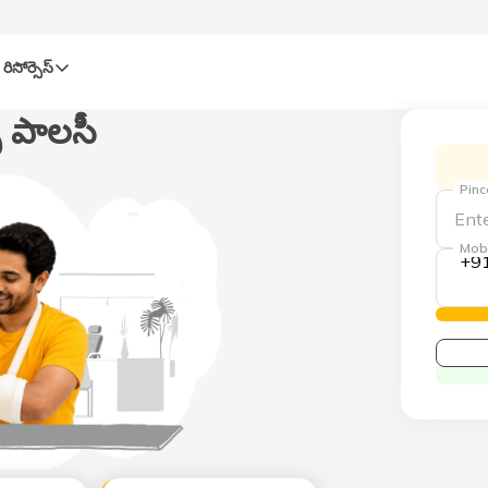
రిసోర్సెస్‌
్​ పాలసీ
Pin
Mob
+9