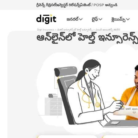
గ్రీవెన్స్ రీడ్రెసల్‌
ఇన్వెస్టర్ రిలేషన్స్
ఏజెంట్ / POSP అవ్వండి
జనరల్‌
లైఫ్‌
క్లెయిమ్స్‌
Digit Insurance
డిజిట్​ ఇన్సూరెన్స్​తో హెల్త్​ ఇన్సూరెన్స్​
ఎయిర్ అంబులెన్స్ కవర్‌ని
ఆన్​లైన్​లో హెల్త్​ ఇన్సూరెన్స