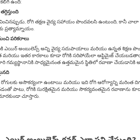
కలిగి ఉంది:
్గిస్తుంది
వించినప్పుడు, రోగి తక్షణ వైద్య సహాయం పొందవలసి ఉంటుంది, కానీ చాల
ుకు ప్రత్యామ్నాయం.
ి మంచి పరికరాలు
ికి ఎయిర్ అంబులెన్స్ అన్ని వైద్య సదుపాయాలు మరియు ఉన్నత శిక్షణ 
గ్రత మరియు ఇతర కారకాలు కూడా రోగికి సరిపోయేలా ఆప్టిమైజ్ చేయబడతా
ారి గమ్యస్థానానికి సాధ్యమైనంత ఉత్తమమైన స్థితిలో రవాణా చేయడానికి 
ైనది
ిష్టమైన రోగులకు అసౌకర్యంగా ఉంటాయి మరియు ఇది రోగి ఆరోగ్యాన్ని మరింత ది
తో పాటు, రోగికి సురక్షితమైన మరియు సౌకర్యవంతమైన రవాణాను కూడా అం
గా మారకుండా చూస్తారు.
ఎయిర్ అంబులెన్స్ కవర్ ఎలా పని చేస్తుంది?