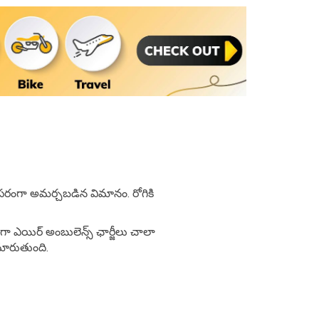
్యపరంగా అమర్చబడిన విమానం. రోగికి
ంగా ఎయిర్ అంబులెన్స్ ఛార్జీలు చాలా
ా మారుతుంది.