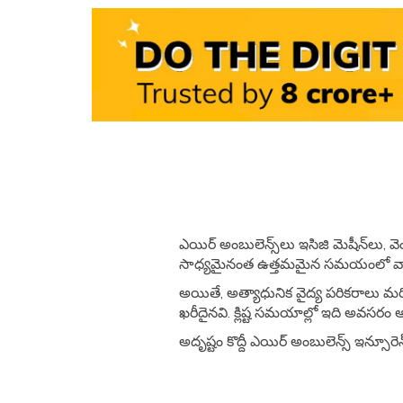
ఎయిర్ అంబులెన్స్‌లు ఇసిజి మెషీన్‌లు
సాధ్యమైనంత ఉత్తమమైన సమయంలో వారి చి
అయితే, అత్యాధునిక వైద్య పరికరాలు మరియు
ఖరీదైనవి. క్లిష్ట సమయాల్లో ఇది అవసరం అయ
అదృష్టం కొద్దీ ఎయిర్ అంబులెన్స్ ఇన్సూరెన్