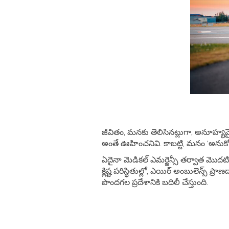
జీవితం, మనకు తెలిసినట్లుగా, అనూహ్య
అంతే ఊహించనివి. కాబట్టి, మనం ‘అనుకోన
ఏదైనా మెడికల్ ఎమర్జెన్సీ తర్వాత మొద
క్లిష్ట పరిస్థితుల్లో, ఎయిర్ అంబులెన్
పొందగల ప్రదేశానికి బదిలీ చేస్తుంది.