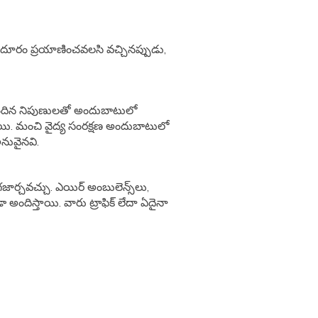
ా దూరం ప్రయాణించవలసి వచ్చినప్పుడు,
పొందిన నిపుణులతో అందుబాటులో
యి. మంచి వైద్య సంరక్షణ అందుబాటులో
అనువైనవి.
గజార్చవచ్చు. ఎయిర్ అంబులెన్స్‌లు,
దిస్తాయి. వారు ట్రాఫిక్ లేదా ఏదైనా