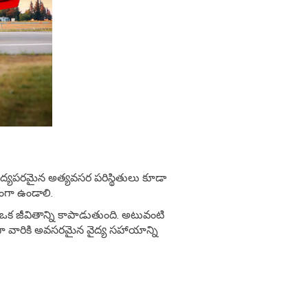
ైద్యపరమైన అత్యవసర పరిస్థితులు కూడా
ధంగా ఉండాలి.
 ఒక జీవితాన్ని కాపాడుతుంది. అటువంటి
యంగా వారికి అవసరమైన వైద్య సహాయాన్ని