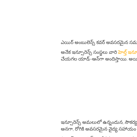
ఎయిర్ అంబులెన్స్ కవర్ అవసరమైన సమయాల
అనేక ఇన్సూరెన్స్ సంస్థలు వారి
హెల్త్ ఇన్స
చేయగల యాడ్-ఆన్‌గా అందిస్తాయి. అయితే,
ఇన్సూరెన్స్ అమలులో ఉన్నందున, సౌకర్యం
అనగా, రోగికి అవసరమైన వైద్య సహాయ