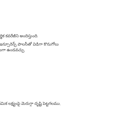
 కవరేజీని అందిస్తుంది.
 ఇన్సూరెన్స్ పాలసీతో విడిగా కొనుగోలు
్నంగా ఉండవచ్చు.
్ష్యంపై మెరుగ్గా దృష్టి పెట్టగలము,