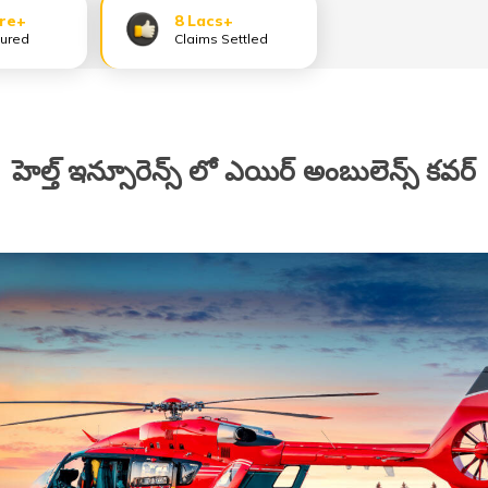
ore+
8 Lacs+
sured
Claims Settled
హెల్త్ ఇన్సూరెన్స్ లో ఎయిర్ అంబులెన్స్ కవర్