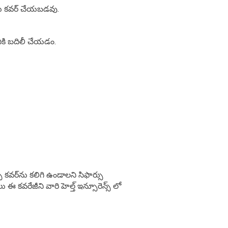
ులు కవర్ చేయబడవు.
నికి బదిలీ చేయడం.
్ కవర్‌ను కలిగి ఉండాలని సిఫార్సు
 ఈ కవరేజీని వారి హెల్త్ ఇన్సూరెన్స్ లో