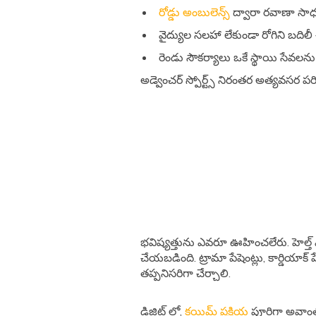
రోడ్డు అంబులెన్స్
ద్వారా రవాణా సాధ్
వైద్యుల సలహా లేకుండా రోగిని బది
రెండు సౌకర్యాలు ఒకే స్థాయి సేవలన
అడ్వెంచర్ స్పోర్ట్స్ నిరంతర అత్యవసర ప
భవిష్యత్తును ఎవరూ ఊహించలేరు. హెల్త్ ఎమ
చేయబడింది. ట్రామా పేషెంట్లు, కార్డియాక్
తప్పనిసరిగా చేర్చాలి.
డిజిట్ లో,
క్లయిమ్ ప్రక్రియ
పూర్తిగా అవా