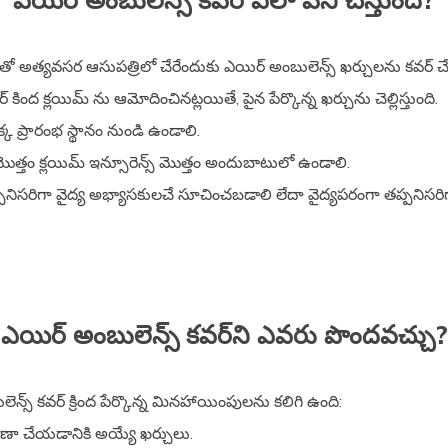
లతో అత్యవసర ఆసుపత్రిలో చేరేందుకు ఎయిర్ అంబులెన్స్ ఖర్చులను కవర్ చే
ర్ కింద క్లయిమ్ ను ఆమోదించినట్లయితే, పైన పేర్కొన్న ఖర్చును చెల్లిస్తుంది.
ప్రారంభ స్థానం నుండి ఉండాలి.
ా మొత్తం క్లయిమ్ ఇన్సూరెన్స్ మొత్తం అందుబాటులో ఉండాలి.
నిసరిగా వైద్య అభ్యాసకులచే సూచించబడాలి లేదా వైద్యపరంగా తప్పనిసరి
ఎయిర్ అంబులెన్స్ కవర్‌ని ఎవరు పొందవచ్చు?
ెన్స్ కవర్ క్రింద పేర్కొన్న మినహాయింపులను కలిగి ఉంది:
 రవాణా చేయడానికి అయ్యే ఖర్చులు.