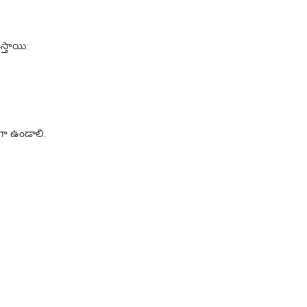
స్తాయి:
గా ఉండాలి.