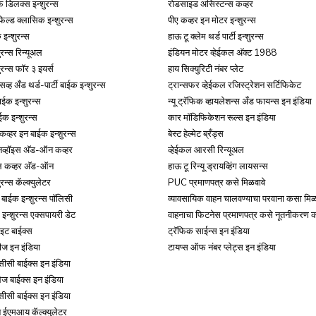
 डिलक्स इन्शुरन्स
रोडसाइड असिस्टन्स कव्हर
ल्ड क्लासिक इन्शुरन्स
पीए कव्हर इन मोटर इन्शुरन्स
 इन्शुरन्स
हाऊ टू क्लेम थर्ड पार्टी इन्शुरन्स
ुरन्स रिन्यूअल
इंडियन मोटर व्हेईकल अ‍ॅक्ट 1988
ुरन्स फॉर ३ इयर्स
हाय सिक्युरिटी नंबर प्लेट
्सिव्ह अँड थर्ड-पार्टी बाईक इन्शुरन्स
ट्रान्सफर व्हेईकल रजिस्ट्रेशन सर्टिफिकेट
ईक इन्शुरन्स
न्यू ट्रॅफिक व्हायलेशन्स अँड फायन्स इन इंडिया
ईक इन्शुरन्स
कार मॉडिफिकेशन रूल्स इन इंडिया
व्हर इन बाईक इन्शुरन्स
बेस्ट हेल्मेट ब्रँड्स
 इनव्हॉइस अ‍ॅड-ऑन कव्हर
व्हेईकल आरसी रिन्यूअल
बल कव्हर अ‍ॅड-ऑन
हाऊ टू रिन्यू ड्रायव्हिंग लायसन्स
रन्स कॅल्क्युलेटर
PUC प्रमाणपत्र कसे मिळवावे
 बाईक इन्शुरन्स पॉलिसी
व्यावसायिक वाहन चालवण्याचा परवाना कसा मिळ
इन्शुरन्स एक्सपायरी डेट
वाहनाचा फिटनेस प्रमाणपत्र कसे नूतनीकरण क
इट बाईक्स
ट्रॅफिक साईन्स इन इंडिया
टीज इन इंडिया
टायप्स ऑफ नंबर प्लेट्स इन इंडिया
सीसी बाईक्स इन इंडिया
लेज बाईक्स इन इंडिया
ीसी बाईक्स इन इंडिया
 ईएमआय कॅल्क्युलेटर