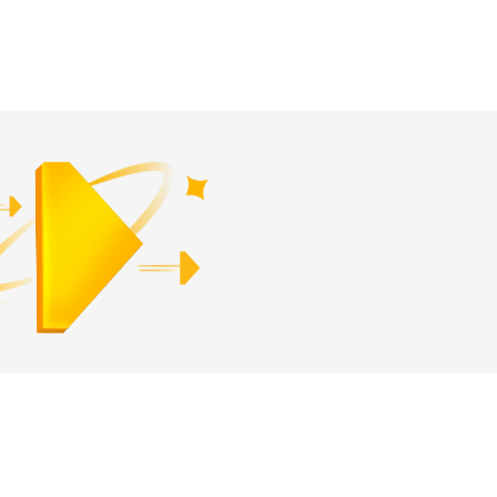
डाउनलोड अ‍ॅप