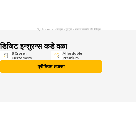
तक्रार निवारण
इन्व्हेस्टर रिलेशन्स
एजंट बना
Digit Insurance
गाईड्स
सुट्ट्या
भारतातील मधील लाँग वीकेंड्स
डिजिट इन्शुरन्स कडे वळा
8 Crore+
Affordable
Customers
Premium
प्रीमियम तपासा