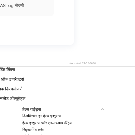
FASTag नोंदणी
Last updated:
22-05-2026
ॉर्टंट लिंक्स
ड ऑफ डायरेक्टर्स
िक डिस्क्लोजर्स
नलोड डॉक्युमेंट्स
हेल्थ गाईड्स
डिडक्टिबल इन हेल्थ इन्शुरन्स
हेल्थ इन्शुरन्स फॉर एनआरआय पॅरेंट्स
रिइम्बर्समेंट क्लेम