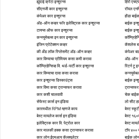
ह्युंदाई क्रेटा इन्शुरन्स
हिरो एचएफ
सीएनजी कार इन्शुरन्स
रॉयल एनफि
कंपेअर कार इन्शुरन्स
होंडा बाईक
अ‍ॅड-ऑन कव्हर फॉर इलेक्ट्रिक कार इन्शुरन्स
बाईक इन्श
टायप्स ऑफ कार इन्शुरन्स
बाईक इन्श
कन्स्युमेबल्स इन कार इन्शुरन्स
कॉम्प्रिहेन
इंजिन प्रोटेक्शन कव्हर
कॅशलेस बा
की अँड लॉक रिप्लेसमेंट अ‍ॅड-ऑन कव्हर
कंपेअर बा
कार विम्याचा प्रीमियम कसा कमी करावा
अ‍ॅड-ऑन क
कॉम्प्रिहेन्सिव्ह वि. थर्ड-पार्टी कार इन्शुरन्स
रिटर्न टू
कार विम्याचा दावा कसा करावा
कन्स्युमे
कार इन्शुरन्स डिस्काउंट्स
बाईक इन्शु
कार विमा कसा ट्रान्सफर करावा
ट्रान्सफर
कार कशी चालवावी
चेक बाईक 
सेफेस्ट कार्स इन इंडिया
लो सीट हा
कारमधील RPM म्हणजे काय
बेस्ट स्कू
बेस्ट मायलेज कार्स इन इंडिया
बेस्ट १६०
इलेक्ट्रिक कार वि. पेट्रोल कार
बेस्ट माय
कार मालकी हक्क कसा ट्रान्सफर करावा
टॉप ४०० स
कार लोन ईएमआय कॅल्क्युलेटर
बाईक लोन