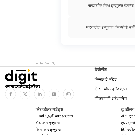
भारतातील हेल्थ इन्शुरन्स कंपन्या
भारतातील इन्शुरन्स कंपन्यांची याद
Author: Team Digit
रिसोर्सेज़
कॅन्सल ई-मँडेट
अबाऊट
कॉन्टॅक्ट
करिअर
लिस्ट ऑफ प्रॉडक्ट्स
सीकेवायसी अवेअरनेस
फोर व्हीलर गाईड्स
टू व्हीलर
मारुती सुझुकी कार इन्शुरन्स
ओला एस१ 
होंडा कार इन्शुरन्स
एथर एनर्ज
किया कार इन्शुरन्स
हिरो स्प्ले