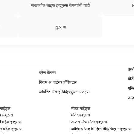
भारतातील लाइफ इन्शुरन्स कंपन्यांची यादी
ी
सुट्ट्या
इम्प
प्रेस मेंशन्स
बोर्
बिकम अ पार्टनर हॉस्पिटल
पब्ल
कॉर्पोरेट अँड इंडिव्हिज्युअल एजंट्स
डाउ
 गाईड्स
मोटर गाईड्स
इन्शुरन्स
मोटर इन्शुरन्स
ी बाईक इन्शुरन्स
टायप्स ऑफ मोटर इन्शुरन्स
ंडर बाईक इन्शुरन्स
कॉम्प्रिहेन्सिव्ह वि. झिरो डेप्रिसिएशन इन्शुरन्स