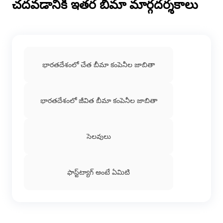
చదవడానికి ఇతర బీమా మార్గదర్శకాలు
భారతదేశంలో చేత బీమా కంపెనీల జాబితా
భారతదేశంలో జీవిత బీమా కంపెనీల జాబితా
సెలవులు
ఫాస్ట్‌ట్యాగ్ అంటే ఏమిటి