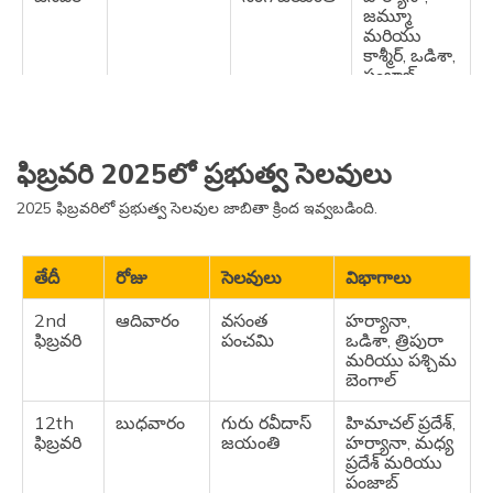
జమ్మూ
మరియు
కాశ్మీర్, ఒడిశా,
పంజాబ్,
రాజస్థాన్
11th
శనివారం
మిషనరీ డే
మిజోరం
జనవరి
ఫిబ్రవరి 2025లో ప్రభుత్వ సెలవులు
12th
ఆదివారం
స్వామి
పశ్చిమ
2025 ఫిబ్రవరిలో ప్రభుత్వ సెలవుల జాబితా క్రింద ఇవ్వబడింది.
జనవరి
వివేకానంద
బెంగాల్
జయంతి
తేదీ
రోజు
సెలవులు
విభాగాలు
12th
ఆదివారం
గాన్-న్గాయి
మణిపూర్
జనవరి
2nd
ఆదివారం
వసంత
హర్యానా,
ఫిబ్రవరి
పంచమి
ఒడిశా, త్రిపురా
14th
మంగళవారం
పొంగల్
ఆంధ్రప్రదేశ్,
మరియు పశ్చిమ
జనవరి
అరుణాచల
బెంగాల్
ప్రదేశ్,
పుదుచ్చేరి,
12th
బుధవారం
గురు రవీదాస్
హిమాచల్ ప్రదేశ్,
తమిళనాడు
ఫిబ్రవరి
జయంతి
హర్యానా, మధ్య
ప్రదేశ్ మరియు
15th
బుధవారం
మాఘ బిహు
అస్సాం
పంజాబ్
జనవరి