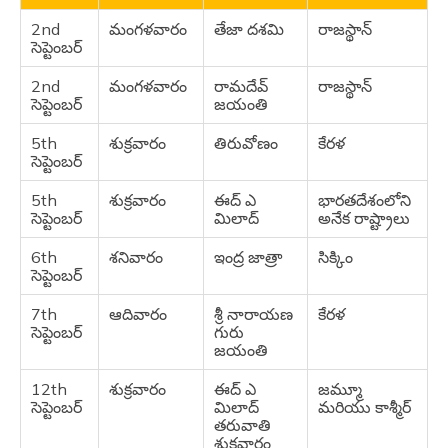
26th
మంగళవారం
మొదటి ఓణం
కేరళ
ఆగస్టు
2nd
మంగళవారం
తేజా దశమి
రాజస్థాన్
సెప్టెంబర్
27th
బుధవారం
వినాయక
ఆంధ్రప్రదేశ్,
ఆగస్టు
చవితి
దమణ్ మరియు
2nd
మంగళవారం
రామదేవ్
రాజస్థాన్
దీయూ, గోవా,
సెప్టెంబర్
జయంతి
గుజరాత్,
కర్ణాటక,
5th
శుక్రవారం
తిరువోణం
కేరళ
మధ్యప్రదేశ్,
సెప్టెంబర్
పుదుచ్చేరి,
తెలంగాణ
5th
శుక్రవారం
ఈద్ ఎ
భారతదేశంలోని
మరియు
సెప్టెంబర్
మిలాద్
అనేక రాష్ట్రాలు
తమిళనాడు
6th
శనివారం
ఇంద్ర జాత్రా
సిక్కిం
28th
గురువారం
వినాయక
గోవా
సెప్టెంబర్
ఆగస్టు
చవితి సెలవు
7th
ఆదివారం
శ్రీ నారాయణ
కేరళ
28th
గురువారం
నువాఖాయి
ఒడిశా
సెప్టెంబర్
గురు
ఆగస్టు
జయంతి
12th
శుక్రవారం
ఈద్ ఎ
జమ్మూ
సెప్టెంబర్
మిలాద్
మరియు కాశ్మీర్
తరువాతి
శుక్రవారం