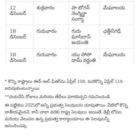
12
శుక్రవారం
పా టోగన్
మేఘాలయ
డిసెంబర్
నెంగ్మిన్జా
సంగ్మా
18
గురువారం
గురు
ఛత్తీస్‌గఢ్
డిసెంబర్
ఘాసిదాస్
జయంతి
18
గురువారం
యు సోసో
మేఘాలయ
డిసెంబర్
థామ్ వర్ధంతి
19
శుక్రవారం
విమోచన
దమన్ &
డిసెంబర్
దినోత్సవం
దీయూ
* కొన్ని రాష్ట్రాలు ఈద్-అల్-ఫితర్‌ను ఏప్రిల్ 10న, మరికొన్ని ఏప్రిల్ 11న
మరియు గోవా
జరుపుకుంటున్నాయి.
24
బుధవారం
క్రిస్మస్ సెలవు
మేఘాలయ
**దయచేసి రోజులు మరియు తేదీలు మారవచ్చని గమనించండి.
డిసెంబర్
మరియు
ఈ పట్టికలు 2025లో అన్ని ప్రభుత్వ సెలవులను చూపుతాయి, వీటిలో కొన్ని
మిజోరం
జాతీయమైనవి, కానీ చాలా వరకు రాష్ట్ర సెలవులు. అయితే, ఢిల్లీ లోపల
మరియు వెలుపల ఉన్న ప్రభుత్వ కార్యాలయాలు ఈ సెలవులన్నీ
25
గురువారం
క్రిస్మస్ రోజు
జాతీయ
డిసెంబర్
ఆనందించవు.
26
శుక్రవారం
శహీద్
హర్యానా