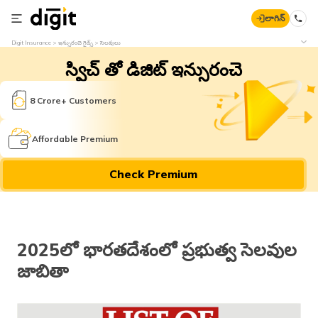
లాగిన్
Digit Insurance
ఇన్సురంచె గైడ్స్
సెలవులు
స్విచ్ తో డిజిట్ ఇన్సురంచె
8 Crore+ Customers
Affordable Premium
Check Premium
2025లో భారతదేశంలో ప్రభుత్వ సెలవుల
జాబితా