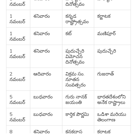
21
మంగళవారం
దీపావళి
భారతదేశంలోని
నవంబర్
దినోత్సవం
అక్టోబర్
చాలా రాష్ట్రాలు
1
శనివారం
కన్నడ
కర్ణాటక
23
గురువారం
భాయ్ దూజ్
గుజరాత్,
నవంబర్
రాష్ట్రోత్సవం
అక్టోబర్
రాజస్థాన్, సిక్కిం,
ఉత్తరాఖండ్
1
శనివారం
కట్
మణిపూర్
మరియు
నవంబర్
ఉత్తరప్రదేశ్
1
శనివారం
పుదుచ్చేరి
పుదుచ్చేరి
28
మంగళవారం
ఛఠ్ పూజ
అస్సాం, బీహార్,
నవంబర్
విమోచన
అక్టోబర్
జార్ఖండ్
దినోత్సవం
31
శుక్రవారం
సర్దార్
గుజరాత్
2
ఆదివారం
విక్రమ సం.
గుజరాత్
అక్టోబర్
వల్లభభాయి
నవంబర్
నూతన
పటేల్
సంవత్సరం
జయంతి
5
బుధవారం
గురు నానక్
భారతదేశంలోని
నవంబర్
జయంతి
అనేక రాష్ట్రాలు
5
బుధవారం
కార్తిక పౌర్ణమి
ఒడిశా మరియు
నవంబర్
తెలంగాణ
8
శనివారం
కనకదాస
కర్ణాటక
నవంబర్
జయంతి