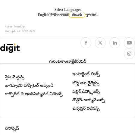
Select Language:
English
हिन्दी
বাংলা
मराठी
తెలుగు
ગુજરાતી
Author: Team Digit
Last updated:
22-05-2026
గురించి
కాంటాక్ట్
కేరియర్
ఇంపార్టెంట్ లింక్స్
ప్రెస్ మెన్షన్స్
బోర్డ్ ఆఫ్ డైరెక్టర్స్
భాగస్వామి హాస్పిటల్ అవ్వండి
పబ్లిక్ డిస్క్లోజర్స్
కార్పొరేట్ & ఇండివిడ్యువల్ ఏజెంట్స్
డౌన్లోడ్ డాక్యుమెంట్స్
ఇన్వెస్టర్ రిలేషన్స్
రిసోర్సెస్