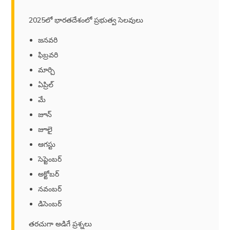
2025లో భారతదేశంలో ప్రభుత్వ సెలవులు
జనవరి
ఫిబ్రవరి
మార్చి
ఏప్రిల్
మే
జూన్
జూలై
ఆగస్టు
సెప్టెంబర్
అక్టోబర్
నవంబర్
డిసెంబర్
తరచుగా అడిగే ప్రశ్నలు