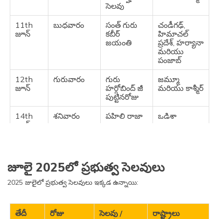
సెలవు
11th
బుధవారం
సంత్ గురు
చండీగఢ్,
జూన్
కబీర్
హిమాచల్
జయంతి
ప్రదేశ్, హర్యానా
మరియు
పంజాబ్
12th
గురువారం
గురు
జమ్మూ
జూన్
హర్గోబింద్ జీ
మరియు కాశ్మీర్
పుట్టినరోజు
14th
శనివారం
పహిలి రాజా
ఒడిశా
జూన్
15th
ఆదివారం
వైఎంఏ దినం
మిజోరం
జూన్
జూలై 2025లో ప్రభుత్వ సెలవులు
15th
ఆదివారం
రాజా
ఒడిశా
జూన్
సంక్రాంతి
2025 జులైలో ప్రభుత్వ సెలవులు ఇక్కడ ఉన్నాయి:
27th
శుక్రవారం
రథ యాత్ర
ఒడిశా
జూన్
తేదీ
రోజు
సెలవు /
రాష్ట్రాలు