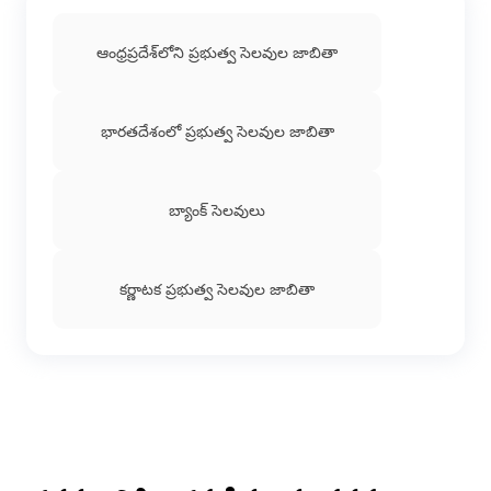
ఆంధ్రప్రదేశ్‌లోని ప్రభుత్వ సెలవుల జాబితా
భారతదేశంలో ప్రభుత్వ సెలవుల జాబితా
బ్యాంక్ సెలవులు
కర్ణాటక ప్రభుత్వ సెలవుల జాబితా