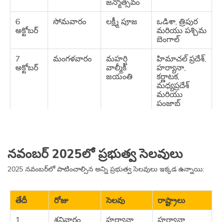
జన్మోత్సవం
త్రిపుర మరియు
పశ్చిమ బెంగాల్
6
సోమవారం
లక్ష్మీ పూజ
ఒడిశా, త్రిపుర
అక్టోబర్
మరియు పశ్చిమ
30th
మంగళవారం
మహా అష్టమి
భారతదేశంలోని
బెంగాల్
సెప్టెంబర్
అనేక రాష్ట్రాలు
7
మంగళవారం
మహర్షి
హిమాచల్ ప్రదేశ్,
అక్టోబర్
వాల్మీకి
హర్యానా,
జయంతి
కర్ణాటక,
మధ్యప్రదేశ్
మరియు
పంజాబ్
18
శనివారం
కాటి బిహు
అస్సాం
అక్టోబర్
నవంబర్ 2025లో ప్రభుత్వ సెలవులు
20
శుక్రవారం
దీపావళి
మిజోరం
అక్టోబర్
2025 నవంబర్‌లో పాటించాల్సిన అన్ని ప్రభుత్వ సెలవులు ఇక్కడ ఉన్నాయి:
21
మంగళవారం
దీపావళి
ఆంధ్రప్రదేశ్,
అక్టోబర్
గోవా, కర్ణాటక,
కేరళ, పుదుచ్చేరి,
తేదీ
రోజు
సెలవు
రాష్ట్రాలు
తెలంగాణ
1
శనివారం
హర్యానా
హర్యానా