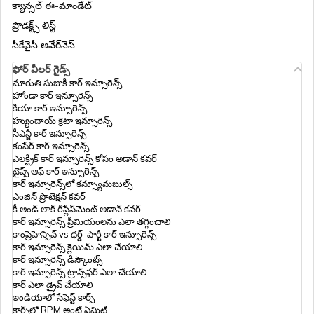
క్యాన్సల్ ఈ-మాండేట్
ప్రొడక్ట్స్ లిస్ట్
సీకేవైసీ అవేర్‌నెస్
ఫోర్ వీలర్ గైడ్స్
మారుతి సుజుకి కార్ ఇన్సూరెన్స్
హోండా కార్ ఇన్సూరెన్స్
కియా కార్ ఇన్సూరెన్స్
హ్యుందాయ్ క్రెటా ఇన్సూరెన్స్
సీఎన్జీ కార్ ఇన్సూరెన్స్
కంపేర్ కార్ ఇన్సూరెన్స్
ఎలక్ట్రిక్ కార్ ఇన్సూరెన్స్ కోసం అడాన్ కవర్
టైప్స్ ఆఫ్ కార్ ఇన్సూరెన్స్
కార్ ఇన్సూరెన్స్‌లో కన్స్యూమబుల్స్
ఎంజిన్ ప్రొటెక్షన్ కవర్
కీ అండ్ లాక్ రీప్లేస్‌మెంట్ అడాన్ కవర్
కార్ ఇన్సూరెన్స్ ప్రీమియంలను ఎలా తగ్గించాలి
కాంప్రెహెన్సివ్ vs థర్డ్-పార్టీ కార్ ఇన్సూరెన్స్
కార్ ఇన్సూరెన్స్ క్లెయిమ్ ఎలా చేయాలి
కార్ ఇన్సూరెన్స్ డిస్కౌంట్స్
కార్ ఇన్సూరెన్స్ ట్రాన్స్‌ఫర్ ఎలా చేయాలి
కార్ ఎలా డ్రైవ్ చేయాలి
ఇండియాలో సేఫెస్ట్ కార్స్
కార్స్‌లో RPM అంటే ఏమిటి