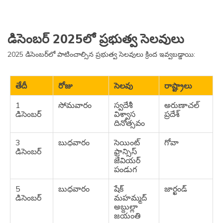
11
మంగళవారం
ల్హాబాబ్
సిక్కిం
నవంబర్
దుచెన్
డిసెంబర్ 2025లో ప్రభుత్వ సెలవులు
23
ఆదివారం
సెంగ్ కట్ స్నెం
మేఘాలయ
2025 డిసెంబర్‌లో పాటించాల్సిన ప్రభుత్వ సెలవులు క్రింద ఇవ్వబడ్డాయి:
నవంబర్
24
సోమవారం
శ్రీ గురు తేగ్
పంజాబ్
నవంబర్
బహదూర్ జీ
తేదీ
రోజు
సెలవు
రాష్ట్రాలు
యొక్క
అమరత్వ
1
సోమవారం
స్వదేశీ
అరుణాచల్
దినం
డిసెంబర్
విశ్వాస
ప్రదేశ్
దినోత్సవం
3
బుధవారం
సెయింట్
గోవా
డిసెంబర్
ఫ్రాన్సిస్
జేవియర్
పండుగ
5
బుధవారం
షేక్
జార్ఖండ్
డిసెంబర్
మహమ్మద్
అబ్దుల్లా
జయంతి