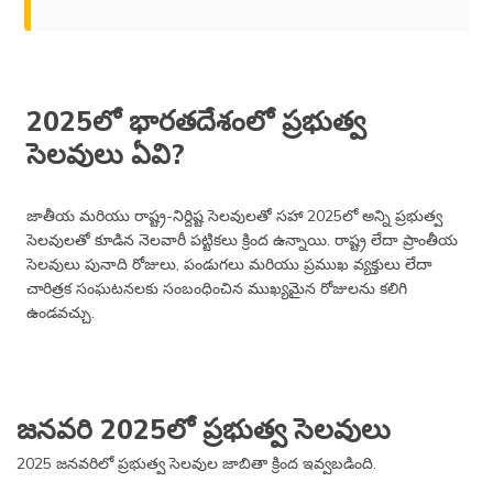
2025లో భారతదేశంలో ప్రభుత్వ
సెలవులు ఏవి?
జాతీయ మరియు రాష్ట్ర-నిర్దిష్ట సెలవులతో సహా 2025లో అన్ని ప్రభుత్వ
సెలవులతో కూడిన నెలవారీ పట్టికలు క్రింద ఉన్నాయి. రాష్ట్ర లేదా ప్రాంతీయ
సెలవులు పునాది రోజులు, పండుగలు మరియు ప్రముఖ వ్యక్తులు లేదా
చారిత్రక సంఘటనలకు సంబంధించిన ముఖ్యమైన రోజులను కలిగి
ఉండవచ్చు.
జనవరి 2025లో ప్రభుత్వ సెలవులు
2025 జనవరిలో ప్రభుత్వ సెలవుల జాబితా క్రింద ఇవ్వబడింది.