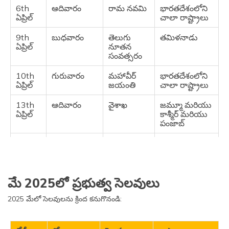
6th
ఆదివారం
రామ నవమి
భారతదేశంలోని
రాజస్థాన్
ఏప్రిల్
చాలా రాష్ట్రాలు
మరియు
తెలంగాణ
9th
బుధవారం
తెలుగు
తమిళనాడు
ఏప్రిల్
నూతన
30th
ఆదివారం
ఈద్-ఉల్-
జాతీయ
సంవత్సరం
మార్చి
ఫితర్
(మహారాష్ట్ర
మరియు
మిజోరం
10th
గురువారం
మహావీర్
భారతదేశంలోని
మినహా)
ఏప్రిల్
జయంతి
చాలా రాష్ట్రాలు
30th
ఆదివారం
చీరావోబా
మణిపూర్
13th
ఆదివారం
వైశాఖ
జమ్మూ మరియు
మార్చి
ఏప్రిల్
కాశ్మీర్ మరియు
పంజాబ్
31st
సోమవారం
గుడి పాడ్వా
మహారాష్ట్ర
మార్చి
మరియు
14th
సోమవారం
బోహాగ్
అస్సాం
మధ్యప్రదేశ్
ఏప్రిల్
బిహు సెలవు
14th
సోమవారం
మహా విశుభ
ఒడిశా
మే 2025లో ప్రభుత్వ సెలవులు
ఏప్రిల్
సంక్రాంతి
2025 మేలో సెలవులను క్రింద కనుగొనండి:
14th
సోమవారం
డాక్టర్
భారతదేశంలోని
ఏప్రిల్
అంబేద్కర్
అనేక రాష్ట్రాలు
జయంతి