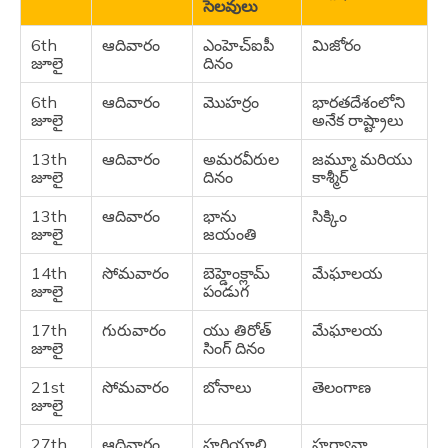
సెలవులు
30th
సోమవారం
రెమ్నా నీ
మిజోరం
జూన్
6th
ఆదివారం
ఎంహెచ్ఐపీ
మిజోరం
జూలై
దినం
6th
ఆదివారం
మొహర్రం
భారతదేశంలోని
జూలై
అనేక రాష్ట్రాలు
13th
ఆదివారం
అమరవీరుల
జమ్మూ మరియు
జూలై
దినం
కాశ్మీర్
13th
ఆదివారం
భాను
సిక్కిం
జూలై
జయంతి
14th
సోమవారం
బెహ్డెంక్లామ్
మేఘాలయ
జూలై
పండుగ
17th
గురువారం
యు తిరోత్
మేఘాలయ
జూలై
సింగ్ దినం
21st
సోమవారం
బోనాలు
తెలంగాణ
జూలై
27th
ఆదివారం
హరియాలి
హర్యానా