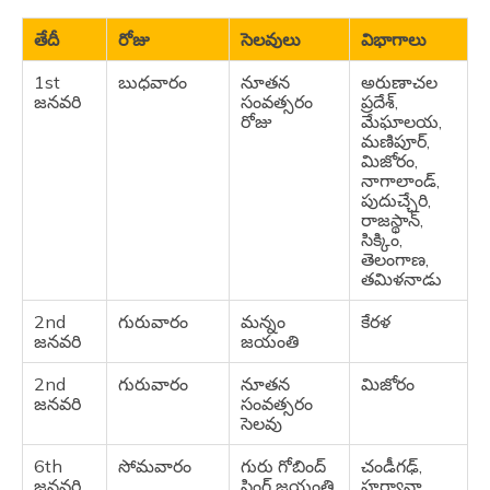
తేదీ
రోజు
సెలవులు
విభాగాలు
1st
బుధవారం
నూతన
అరుణాచల
జనవరి
సంవత్సరం
ప్రదేశ్,
రోజు
మేఘాలయ,
మణిపూర్,
మిజోరం,
నాగాలాండ్,
పుదుచ్చేరి,
రాజస్థాన్,
సిక్కిం,
తెలంగాణ,
తమిళనాడు
2nd
గురువారం
మన్నం
కేరళ
జనవరి
జయంతి
2nd
గురువారం
నూతన
మిజోరం
జనవరి
సంవత్సరం
సెలవు
6th
సోమవారం
గురు గోబింద్
చండీగఢ్,
జనవరి
సింగ్ జయంతి
హర్యానా,