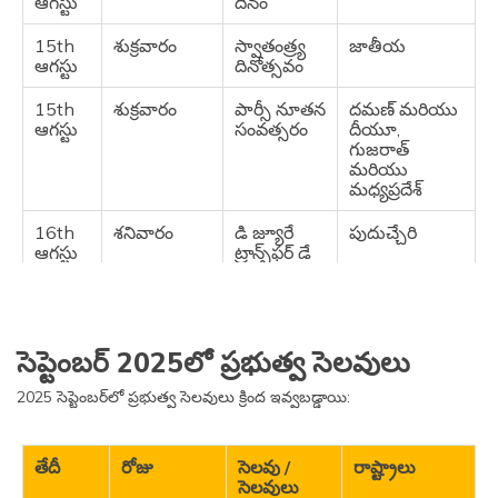
ఆగస్టు
దినం
15th
శుక్రవారం
స్వాతంత్ర్య
జాతీయ
ఆగస్టు
దినోత్సవం
15th
శుక్రవారం
పార్సీ నూతన
దమణ్ మరియు
ఆగస్టు
సంవత్సరం
దీయూ,
గుజరాత్
మరియు
మధ్యప్రదేశ్
16th
శనివారం
డి జ్యూరే
పుదుచ్చేరి
ఆగస్టు
ట్రాన్స్‌ఫర్ డే
16th
శనివారం
జన్మాష్టమి
భారతదేశంలోని
ఆగస్టు
అనేక రాష్ట్రాలు
సెప్టెంబర్ 2025లో ప్రభుత్వ సెలవులు
25th
సోమవారం
శ్రీమంత
అస్సాం
ఆగస్టు
శంకరదేవ్
2025 సెప్టెంబర్‌లో ప్రభుత్వ సెలవులు క్రింద ఇవ్వబడ్డాయి:
తిథి
26th
మంగళవారం
హర్తాలిక తీజ్
చండీగఢ్
ఆగస్టు
మరియు సిక్కిం
తేదీ
రోజు
సెలవు /
రాష్ట్రాలు
సెలవులు