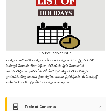
Source: sarkarilist.in
సెలవులు అధికారిక సెలవులు లేకుండా సెలవులు, ముఖ్యమైన పనిని
షెడ్యూల్ చేయడం లేదా ఏదైనా ఈవెంట్‌ను ప్లాన్ చేయడానికి
అనుమతిస్తాయి. భారతదేశంలో, కేంద్ర ప్రభుత్వం ప్రతి సంవత్సరం
ప్రారంభమయ్యే ముందు ప్రభుత్వ సెలవులను ప్రకటిస్తుంది. ఈ సెలవుల్లో
జాతీయ మరియు ప్రాంతీయ సెలవులు ఉన్నాయి.
Table of Contents