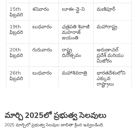
15th
శనివారం
లూఈ-న్గై-ని
మణిపూర్
14th
మంగళవారం
మకర
గుజరాత్,
ఫిబ్రవరి
జనవరి
సంక్రాంతి
కేరళ, సిక్కిం,
తెలంగాణ
19th
బుధవారం
ఛత్రపతి శివాజీ
మహారాష్ట్ర
ఫిబ్రవరి
మహరాజ్
14th
మంగళవారం
హజ్రత్ అలీ
ఉత్తర ప్రదేశ్
జయంతి
జనవరి
జయంతి
20th
గురువారం
రాష్ట్ర
అరుణాచల్
15th
బుధవారం
తిరువల్లువర్
తమిళనాడు
ఫిబ్రవరి
దినోత్సవం
ప్రదేశ్ మరియు
జనవరి
దినం
మిజోరం
16th
గురువారం
కనుమ
ఆంధ్రప్రదేశ్
26th
బుధవారం
మహాశివరాత్రి
భారతదేశంలోని
జనవరి
పండుగ
ఫిబ్రవరి
ఎక్కువ
రాష్ట్రాలు
16th
గురువారం
ఉజవర్
పుదుచ్చేరి,
జనవరి
తిరునాళ్
తమిళనాడు
28th
శుక్రవారం
లోసార్
సిక్కిం
ఫిబ్రవరి
23rd
గురువారం
నేతాజీ సుభాష్
జార్ఖండ్,
జనవరి
చంద్ర బోస్
ఒడిశా, త్రిపుర,
మార్చి 2025లో ప్రభుత్వ సెలవులు
జయంతి
పశ్చిమ
బెంగాల్
2025 మార్చిలో ప్రభుత్వ సెలవుల జాబితా క్రింద ఇవ్వబడింది.
25th
శనివారం
రాష్ట్ర
హిమాచల్
జనవరి
దినోత్సవం
ప్రదేశ్