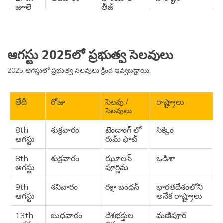
జూలై
తీజ్
31st
గురువారం
శహీద్ ఉదమ్
హర్యానా
జూలై
సింగ్
అమరవీరుల
ఆగస్టు 2025లో ప్రభుత్వ సెలవులు
దినం
2025 ఆగస్టులో ప్రభుత్వ సెలవులు క్రింద ఇవ్వబడ్డాయి:
తేదీ
రోజు
సెలవు /
రాష్ట్రాలు
సెలవులు
8th
శుక్రవారం
టెండాంగ్ లో
సిక్కిం
ఆగస్టు
రుమ్ ఫాట్
8th
శుక్రవారం
ఝూలన్
ఒడిశా
ఆగస్టు
పూర్ణిమ
9th
శనివారం
రక్షా బంధన్
భారతదేశంలోని
ఆగస్టు
అనేక రాష్ట్రాలు
13th
బుధవారం
దేశభక్తుల
మణిపూర్