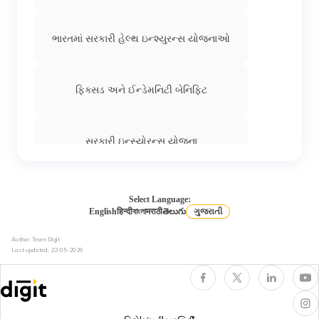
ભારતમાં સરકારી હેલ્થ ઇન્શ્યુરન્સ યોજનાઓ
ફિક્સડ અને ઈન્ડેમનિટી બેનિફિટ
સરકારી ઇન્સ્યોરન્સ યોજના
હેલ્થ ઈન્શ્યુરન્સમાં કૂલિંગ-ઓફ પીરિયડ
Select Language:
English
हिन्दी
বাংলা
मराठी
తెలుగు
ગુજરાતી
Author: Team Digit
હેલ્થ ઈન્સ્યોરન્સમાં ડે કેર ટ્રીટમેન્ટ
Last updated:
22-05-2026
ધુમ્રપાન કરનારાઓ માટે હેલ્થ ઈન્શ્યુરન્સ