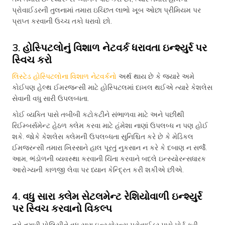
પ્રોવાઈડરની તુલનામાં તમારા ઇચ્છિત લાભો ખૂબ ઓછા પ્રીમિયમ પર
પ્રાપ્ત કરવાની ઉચ્ચ તકો ધરાવો છો.
3. હોસ્પિટલોનું વિશાળ નેટવર્ક ધરાવતા ઇન્શ્યુર્ર પર
સ્વિચ કરો
લિસ્ટેડ હોસ્પિટલોના વિશાળ નેટવર્કનો
અર્થ થાય છે કે જ્યારે અમે
કોઈપણ હેલ્થ ઈમરજન્સી માટે હોસ્પિટલમાં દાખલ થઈએ ત્યારે કેશલેસ
સેવાની વધુ સારી ઉપલબ્ધતા.
કોઈ વ્યક્તિ પાસે તબીબી કટોકટીને સંભાળવા માટે અને પછીથી
રિઈમ્બર્સમેન્ટ હેઠળ ક્લેમ કરવા માટે હંમેશા નાણાં ઉપલબ્ધ ન પણ હોઈ
શકે. જોકે કેશલેસ ક્લેમની ઉપલબ્ધતા સુનિશ્ચિત કરે છે કે મેડિકલ
ઈમજરન્સી તમારા ખિસ્સાને હાલ પૂરતું નુકસાન ન કરે કે દબાણ ન સર્જે.
આમ, ભંડોળની વ્યવસ્થા કરવાની ચિંતા કરવાને બદલે ઇન્સ્યોરન્સધારક
આરોગ્યની કાળજી લેવા પર ધ્યાન કેન્દ્રિત કરી શકીએ છીએ.
4. વધુ સારા ક્લેમ સેટલમેન્ટ રેશિયોવાળી ઇન્શ્યુર્ર
પર સ્વિચ કરવાનો વિકલ્પ
તમે તમારી પોલિસીને વધુ સારા ઇન્સ્યોરન્સ પ્રોવાઈડર પાસે પોર્ટ કરી