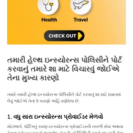
તમારી હેલ્થ ઇન્સ્યોરન્સ પોલિસીને પોર્ટ
કરવાનું તમારે શા માટે વિચારવું જોઈએ
તેના મુખ્ય કારણો
તમારે તમારી હેલ્થ ઇન્સ્યોરન્સ પોલિસીને પોર્ટ કરવાનું શા માટે ધ્યાનમાં
લેવું જોઈએ તેનાં 9 કારણો અહિં વર્ણવેલા છે:
1. વધુ સારા ઇન્સ્યોરન્સ પ્રોવાઈડર મેળવો
મોટાભાગે, પોર્ટિંગનું કારણ ઇન્સ્યોરન્સ પ્રોવાઈડરની નબળી સેવા અથવા
તેમના પ્રોડક્ટ પ્રત્યે અસંતોષ હોય છે. પોર્ટેબિલિટી તમને વધુ સારી સેવા