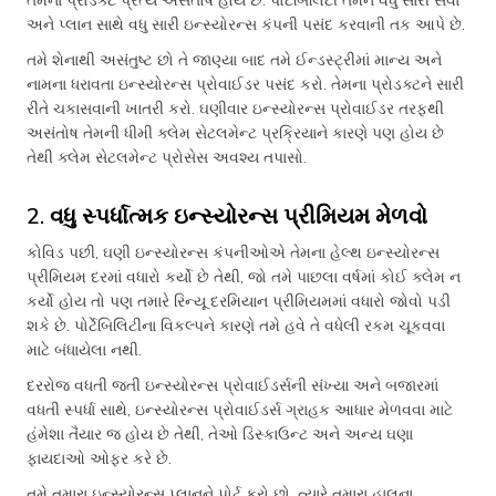
અને પ્લાન સાથે વધુ સારી ઇન્સ્યોરન્સ કંપની પસંદ કરવાની તક આપે છે.
તમે શેનાથી અસંતુષ્ટ છો તે જાણ્યા બાદ તમે ઈન્ડસ્ટ્રીમાં માન્ય અને
નામના ધરાવતા ઇન્સ્યોરન્સ પ્રોવાઈડર પસંદ કરો. તેમના પ્રોડક્ટને સારી
રીતે ચકાસવાની ખાતરી કરો. ઘણીવાર ઇન્સ્યોરન્સ પ્રોવાઈડર તરફથી
અસંતોષ તેમની ધીમી ક્લેમ સેટલમેન્ટ પ્રક્રિયાને કારણે પણ હોય છે
તેથી ક્લેમ સેટલમેન્ટ પ્રોસેસ અવશ્ય તપાસો.
2. વધુ સ્પર્ધાત્મક ઇન્સ્યોરન્સ પ્રીમિયમ મેળવો
કોવિડ પછી, ઘણી ઇન્સ્યોરન્સ કંપનીઓએ તેમના હેલ્થ ઇન્સ્યોરન્સ
પ્રીમિયમ દરમાં વધારો કર્યો છે તેથી, જો તમે પાછલા વર્ષમાં કોઈ ક્લેમ ન
કર્યો હોય તો પણ તમારે રિન્યૂ દરમિયાન પ્રીમિયમમાં વધારો જોવો પડી
શકે છે. પોર્ટેબિલિટીના વિકલ્પને કારણે તમે હવે તે વધેલી રકમ ચૂકવવા
માટે બંધાયેલા નથી.
દરરોજ વધતી જતી ઇન્સ્યોરન્સ પ્રોવાઈડર્સની સંખ્યા અને બજારમાં
વધતી સ્પર્ધા સાથે, ઇન્સ્યોરન્સ પ્રોવાઈડર્સ ગ્રાહક આધાર મેળવવા માટે
હંમેશા તૈયાર જ હોય છે તેથી, તેઓ ડિસ્કાઉન્ટ અને અન્ય ઘણા
ફાયદાઓ ઓફર કરે છે.
તમે તમારા ઇન્સ્યોરન્સ પ્લાનને પોર્ટ કરો છો, ત્યારે તમારા હાલના