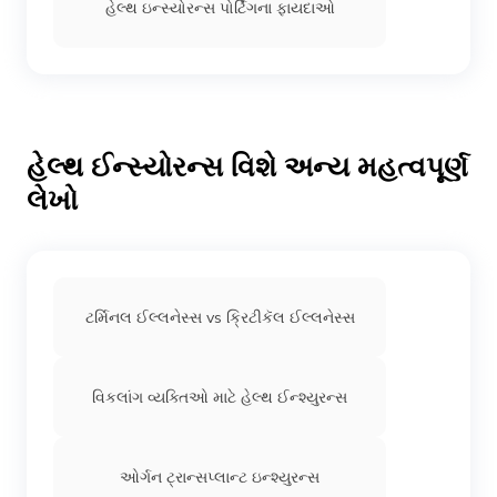
હેલ્થ ઇન્સ્યોરન્સ પોર્ટિંગના ફાયદાઓ
હેલ્થ ઈન્સ્યોરન્સ વિશે અન્ય મહત્વપૂર્ણ
લેખો
ટર્મિનલ ઈલ્લનેસ્સ vs ક્રિટીકૅલ ઈલ્લનેસ્સ
વિકલાંગ વ્યક્તિઓ માટે હેલ્થ ઈન્શ્યુરન્સ
ઓર્ગન ટ્રાન્સપ્લાન્ટ ઇન્શ્યુરન્સ