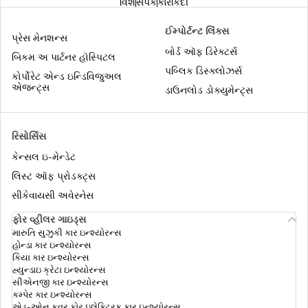
વિશે
સંપર્ક
કારકિર્દી
નિવૃત્ત થનાર એમ્પલોય માટે સુપર ટોપ-અપ
ઈમ્પોર્ટન્ટ લિંક્સ
હેલ્થ ઇન્શ્યુરન્સ
પ્રેસ મેનશન્સ
બોર્ડ ઑફ ડિરેક્ટર્સ
બિકમ અ પાર્ટનર હૉસ્પિટલ
સિનિયર સિટિઝન માટે સુપર ટોપ-અપ હેલ્થ
પબ્લિક ડિસ્ક્લોઝર્સ
કોર્પોરેટ એન્ડ ઇન્ડિવિજુઅલ
ઈન્સ્યોરન્સ
એજન્ટ્સ
ડાઉનલોડ ડોક્યુમેન્ટ્સ
એર એમ્બ્યુલન્સ કવર
રિસોર્સિસ
કેન્સલ ઇ-મેન્ડેટ
મેડિક્લેઈમ vs હેલ્થ ઇન્શ્યુરન્સ
લિસ્ટ ઑફ પ્રોડક્ટ્સ
સીકેવાયસી અવેરનેસ
ફોર વ્હીલર ગાઇડ્સ
કોમ્પ્રીહેન્સીવ હેલ્થ ઈન્શ્યુરન્સ
મારુતિ સુઝુકી કાર ઇન્શ્યોરન્સ
હોન્ડા કાર ઇન્શ્યોરન્સ
કિયા કાર ઇન્શ્યોરન્સ
હ્યુન્ડાઇ ક્રેટા ઇન્શ્યોરન્સ
યોગ્ય સમ ઈન્સુરેડ કેવી રીતે પસંદ કરવી
સીએનજી કાર ઇન્શ્યોરન્સ
કમ્પેર કાર ઇન્શ્યોરન્સ
એડ-ઓન કવર ફોર ઇલેક્ટ્રિક કાર ઇન્શ્યોરન્સ