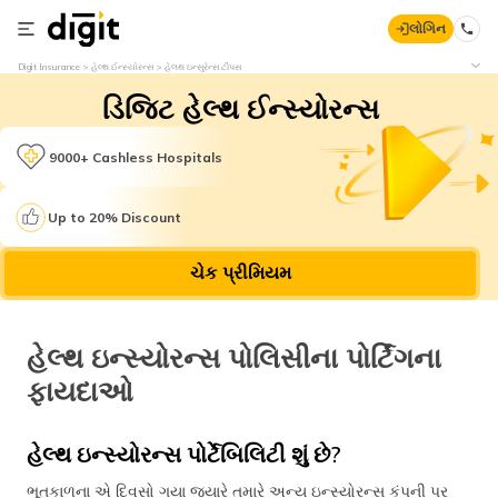
લોગિન
Digit Insurance
હેલ્થ ઈન્સ્યોરન્સ
હેલથ ઇન્સુરેન્સ ટીપસ
ડિજિટ હેલ્થ ઈન્સ્યોરન્સ
9000+ Cashless Hospitals
Up to 20% Discount
ચેક પ્રીમિયમ
હેલ્થ ઇન્સ્યોરન્સ પોલિસીના પોર્ટિંગના
ફાયદાઓ
હેલ્થ ઇન્સ્યોરન્સ પોર્ટેબિલિટી શું છે?
ભૂતકાળના એ દિવસો ગયા જ્યારે તમારે અન્ય ઇન્સ્યોરન્સ કંપની પર