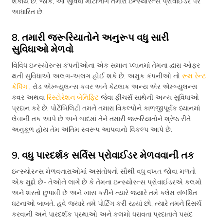
શકાય છે. જોકે, આ સુવિધા મોટાભાગે તમારા ઇન્સ્યોરન્સ પ્રોવાઈડર પર
આધારિત છે.
8. તમારી જરૂરિયાતોને અનુરૂપ વધુ સારી
સુવિધાઓ મેળવો
વિવિધ ઇન્સ્યોરન્સ કંપનીઓના એક સમાન પ્લાનમાં તેમના દ્વારા ઓફર
થતી સુવિધાઓ અલગ-અલગ હોઈ શકે છે. અમુક કંપનીઓ નો
રૂમ રેન્ટ
કેપિંગ
, રોડ એમ્બ્યુલન્સ કવર અને કેટલાક અન્ય એર એમ્બ્યુલન્સ
કવર અથવા
રિસ્ટોરેશન બેનિફિટ
જેવા ફીચર્સ સાથેની અન્ય સુવિધાઓ
પ્રદાન કરે છે. પોર્ટેબિલિટી તમને તમારા વિકલ્પોને કાળજીપૂર્વક ધ્યાનમાં
લેવાની તક આપે છે અને બાદમાં તેને તમારી જરૂરિયાતોને શ્રેષ્ઠ રીતે
અનુકૂળ હોય તેમ અંતિમ સ્વરૂપ આપવાનો વિકલ્પ આપે છે.
9. વધુ પારદર્શક સર્વિસ પ્રોવાઈડર મેળવવાની તક
ઇન્સ્યોરન્સ મેળવનારાઓમાં અસંતોષનો સૌથી વધુ વખત જોવા મળતો
એક મુદ્દો છે- તેઓને લાગે છે કે તેમના ઇન્સ્યોરન્સ પ્રોવાઈડરએ કલમો
અને શરતો છુપાવી છે અને ખાસ કરીને ત્યારે જ્યારે તમે ક્લેમ સંબંધિત
ઘટનાઓ બાબતે. હવે જ્યારે તમે પોર્ટિંગ કરી રહ્યાં છો, ત્યારે તમને રિસર્ચ
કરવાની અને પારદર્શક પ્રથાઓ અને કલમો ધરાવતા પ્રદાતાને પસંદ