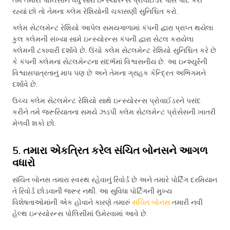
રહ્યાં છો તો તેમના ક્લેમ રેશિયોની ચકાસણી સુનિશ્ચિત કરો.
ક્લેમ સેટલમેન્ટ રેશિયો આપેલ સમયગાળામાં કંપની દ્વારા પ્રાપ્ત થયેલા
કુલ ક્લેમની સંખ્યા સામે ઇન્સ્યોરન્સ કંપની દ્વારા સેટલ કરાયેલા
ક્લેમની ટકાવારી દર્શાવે છે. ઉંચો ક્લેમ સેટલમેન્ટ રેશિયો સુનિશ્ચિત કરે છે
કે કંપની ક્લેમના સેટલમેન્ટના સંદર્ભમાં વિશ્વસનીય છે. આ ઇન્શ્યુર્રની
વિશ્વાસપાત્રતાનું માપ પણ છે અને તેમના ગ્રાહક કેન્દ્રિત અભિગમને
દર્શાવે છે.
ઉચ્ચ ક્લેમ સેટલમેન્ટ રેશિયો સાથે ઇન્સ્યોરન્સ પ્રોવાઈડરને પસંદ
કરીને તમે જરૂરિયાતના સમયે ઝડપી ક્લેમ સેટલમેન્ટ પ્રોસેસની ખાતરી
મેળવી શકો છો.
5. તમારા એકત્રિત કરેલ સંચિત બોનસને આગળ
વધારો
સંચિત બોનસ તમારા સ્વસ્થ રહેવાનું રિવોર્ડ છે અને તમારે પોર્ટિંગ દરમિયાન
તે રિવોર્ડ છોડવાની જરૂર નથી. આ સુવિધા પોર્ટિંગની મુખ્ય
વિશેષતાઓમાંની એક હોવાને કારણે તમારું
સંચિત બોનસ
તમારી નવી
હેલ્થ ઇન્સ્યોરન્સ પોલિસીમાં ઉમેરવામાં આવે છે.