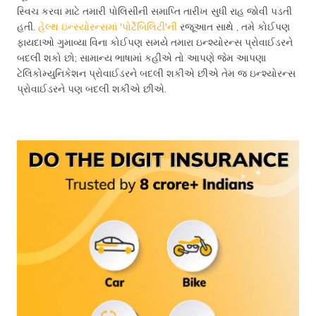
સ્વિચ કરવા માટે તમારી પોલિસીની સમાપ્તિ તારીખ સુધી રાહ જોવી પડતી
હતી.
હેલ્થ ઇન્સ્યોરન્સમાં 'પોર્ટેબિલિટી'ની
રજૂઆત સાથે , તમે કોઈપણ
ફાયદાઓ ગુમાવ્યા વિના કોઈપણ સમયે તમારા ઇન્શ્યોરન્સ પ્રોવાઈડરને
બદલી શકો છો; સામાન્ય ભાષામાં કહીએ તો આપણે જેમ આપણા
ટેલિકોમ્યુનિકેશન પ્રોવાઈડરને બદલી શકીએ છીએ તેમ જ ઇન્શ્યોરન્સ
પ્રોવાઈડરને પણ બદલી શકીએ છીએ.