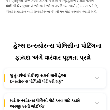
આ પ્રક્રિયા શરૂ કરવા માટેનો આદર્શ આગ્રહકારી સમય તમારી
પોલિસી રિન્યુઅલને ઓછામાં ઓછા 45 દિવસ બાકી હોય ત્યારનો છે,
જેથી સમયસર નવી ઇન્સ્યોરન્સ કંપની પર પોર્ટ કરવામાં આવી શકે.
હેલ્થ ઇન્સ્યોરન્સ પોલિસીના પોર્ટિંગના
ફાયદા અંગે વારંવાર પૂછાતા પ્રશ્નો
શું હું વર્ષમાં કોઈપણ સમયે મારી હેલ્થ
ઇન્સ્યોરન્સ પોલિસી પોર્ટ કરી શકું?
ના, તમે તમારી હેલ્થ ઇન્સ્યોરન્સ પોલિસીને જૂની પોલિસીના
રિન્યૂઅલ સમયે જ પોર્ટ કરી શકો છો.
મારે ઇન્સ્યોરન્સ પોલિસી પોર્ટ કરવા માટે ક્યારે
અરજી કરવી જોઈએ?