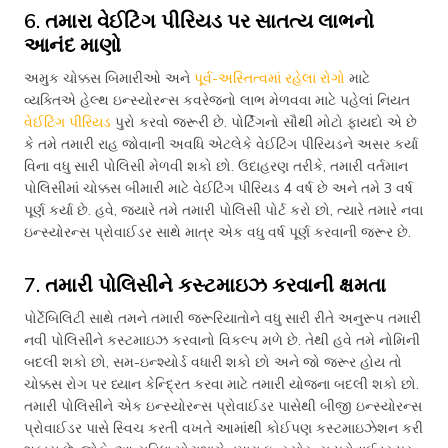
6. તમારા વેઈટિંગ પીરિયડ પર સાતત્ય લાભનો
આનંદ માણો
અમુક ચોક્કસ બિમારીઓ અને
પૂર્વ-અસ્તિત્વમાં રહેલા રોગો
માટે
વ્યક્તિએ હેલ્થ ઇન્સ્યોરન્સ કવરેજનો લાભ મેળવવા માટે પહેલાં નિયત
વેઈટિંગ પીરિયડ
પુરો કરવો જરૂરી છે. પોર્ટિંગનો સૌથી મોટો ફાયદો એ છે
કે તમે તમારી રાહ જોવાની અવધિ એટલેકે વેઈટિંગ પીરિયડને અસર કર્યા
વિના વધુ સારી પોલિસી મેળવી શકો છો. ઉદાહરણ તરીકે, તમારી વર્તમાન
પોલિસીમાં ચોક્કસ બીમારી માટે વેઈટિંગ પીરિયડ 4 વર્ષ છે અને તમે 3 વર્ષ
પૂર્ણ કર્યા છે. હવે, જ્યારે તમે તમારી પોલિસી પોર્ટ કરો છો, ત્યારે તમારે નવા
ઇન્સ્યોરન્સ પ્રોવાઈડર સાથે માત્ર એક વધુ વર્ષ પૂર્ણ કરવાની જરૂર છે.
7. તમારી પોલિસીને કસ્ટમાઇઝ કરવાની ક્ષમતા
પોર્ટેબિલિટી સાથે તમને તમારી જરૂરિયાતોને વધુ સારી રીતે અનુરૂપ તમારી
નવી પોલિસીને કસ્ટમાઇઝ કરવાનો વિકલ્પ મળે છે. તેથી હવે તમે નોમિની
બદલી શકો છો, સમ-ઇન્શ્યોર્ડ વધારી શકો છો અને જો જરૂર હોય તો
ચોક્કસ રોગ પર ધ્યાન કેન્દ્રિત કરવા માટે તમારી યોજના બદલી શકો છો.
તમારી પોલિસીને એક ઇન્સ્યોરન્સ પ્રોવાઈડર પાસેથી બીજી ઇન્સ્યોરન્સ
પ્રોવાઈડર પાસે સ્વિચ કરતી વખતે આમાંથી કોઈપણ કસ્ટમાઇઝેશન કરી