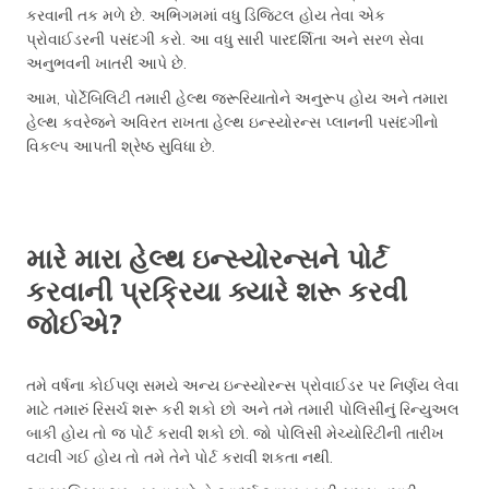
કરવાની તક મળે છે. અભિગમમાં વધુ ડિજિટલ હોય તેવા એક
પ્રોવાઈડરની પસંદગી કરો. આ વધુ સારી પારદર્શિતા અને સરળ સેવા
અનુભવની ખાતરી આપે છે.
આમ, પોર્ટેબિલિટી તમારી હેલ્થ જરૂરિયાતોને અનુરૂપ હોય અને તમારા
હેલ્થ કવરેજને અવિરત રાખતા હેલ્થ ઇન્સ્યોરન્સ પ્લાનની પસંદગીનો
વિકલ્પ આપતી શ્રેષ્ઠ સુવિધા છે.
મારે મારા હેલ્થ ઇન્સ્યોરન્સને પોર્ટ
કરવાની પ્રક્રિયા ક્યારે શરૂ કરવી
જોઈએ?
તમે વર્ષના કોઈપણ સમયે અન્ય ઇન્સ્યોરન્સ પ્રોવાઈડર પર નિર્ણય લેવા
માટે તમારું રિસર્ચ શરૂ કરી શકો છો અને તમે તમારી પોલિસીનું રિન્યુઅલ
બાકી હોય તો જ પોર્ટ કરાવી શકો છો. જો પોલિસી મેચ્યોરિટીની તારીખ
વટાવી ગઈ હોય તો તમે તેને પોર્ટ કરાવી શકતા નથી.