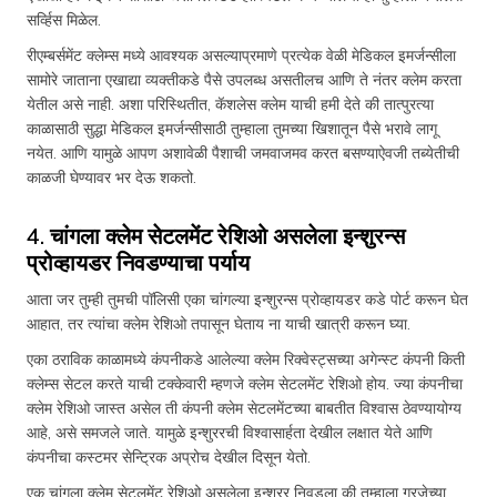
सर्व्हिस मिळेल.
रीएम्बर्समेंट क्लेम्स मध्ये आवश्यक असल्याप्रमाणे प्रत्येक वेळी मेडिकल इमर्जन्सीला
सामोरे जाताना एखाद्या व्यक्तीकडे पैसे उपलब्ध असतीलच आणि ते नंतर क्लेम करता
येतील असे नाही. अशा परिस्थितीत, कॅशलेस क्लेम याची हमी देते की तात्पुरत्या
काळासाठी सुद्धा मेडिकल इमर्जन्सीसाठी तुम्हाला तुमच्या खिशातून पैसे भरावे लागू
नयेत. आणि यामुळे आपण अशावेळी पैशाची जमवाजमव करत बसण्याऐवजी तब्येतीची
काळजी घेण्यावर भर देऊ शकतो.
4. चांगला क्लेम सेटलमेंट रेशिओ असलेला इन्शुरन्स
प्रोव्हायडर निवडण्याचा पर्याय
आता जर तुम्ही तुमची पॉलिसी एका चांगल्या इन्शुरन्स प्रोव्हायडर कडे पोर्ट करून घेत
आहात, तर त्यांचा क्लेम रेशिओ तपासून घेताय ना याची खात्री करून घ्या.
एका ठराविक काळामध्ये कंपनीकडे आलेल्या क्लेम रिक्वेस्ट्सच्या अगेन्स्ट कंपनी किती
क्लेम्स सेटल करते याची टक्केवारी म्हणजे क्लेम सेटलमेंट रेशिओ होय. ज्या कंपनीचा
क्लेम रेशिओ जास्त असेल ती कंपनी क्लेम सेटलमेंटच्या बाबतीत विश्वास ठेवण्यायोग्य
आहे, असे समजले जाते. यामुळे इन्शुररची विश्वासार्हता देखील लक्षात येते आणि
कंपनीचा कस्टमर सेन्ट्रिक अप्रोच देखील दिसून येतो.
एक चांगला क्लेम सेटलमेंट रेशिओ असलेला इन्शुरर निवडला की तुम्हाला गरजेच्या