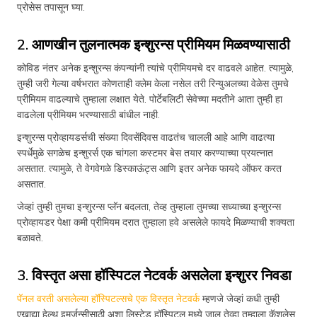
प्रोसेस तपासून घ्या.
2. आणखीन तुलनात्मक इन्शुरन्स प्रीमियम मिळवण्यासाठी
कोविड नंतर अनेक इन्शुरन्स कंपन्यांनी त्यांचे प्रीमियमचे दर वाढवले आहेत. त्यामुळे,
तुम्ही जरी गेल्या वर्षभरात कोणताही क्लेम केला नसेल तरी रिन्युअलच्या वेळेस तुमचे
प्रीमियम वाढल्याचे तुम्हाला लक्षात येते. पोर्टेबलिटी सेवेच्या मदतीने आता तुम्ही हा
वाढलेला प्रीमियम भरण्यासाठी बांधील नाही.
इन्शुरन्स प्रोव्हायडर्सची संख्या दिवसेंदिवस वाढतंच चालली आहे आणि वाढत्या
स्पर्धेमुळे सगळेच इन्शुरर्स एक चांगला कस्टमर बेस तयार करण्याच्या प्रयत्नात
असतात. त्यामुळे, ते वेगवेगळे डिस्काऊंट्स आणि इतर अनेक फायदे ऑफर करत
असतात.
जेव्हां तुम्ही तुमचा इन्शुरन्स प्लॅन बदलता, तेव्ह तुम्हाला तुमच्या सध्याच्या इन्शुरन्स
प्रोव्हायडर पेक्षा कमी प्रीमियम दरात तुम्हाला हवे असलेले फायदे मिळण्याची शक्यता
बळावते.
3. विस्तृत असा हॉस्पिटल नेटवर्क असलेला इन्शुरर निवडा
पॅनल वरती असलेल्या हॉस्पिटल्सचे एक विस्तृत नेटवर्क
म्हणजे जेव्हां कधी तुम्ही
एखाद्या हेल्थ इमर्जन्सीसाठी अशा लिस्टेड हॉस्पिटल मध्ये जाल तेव्हा तुम्हाला कॅशलेस