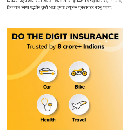
जितक्या सहज आज काल आपण आपला टेलिकम्युनिकेशन प्रोव्हायडर बदलतो अगदी
तितक्याच सोप्या पद्धतीने तुम्ही आता तुमचा इन्शुरन्स प्रोव्हायडर बदलू शकता.