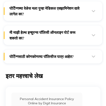
सहज पोर्ट होईल.
पोर्टिन्गच्या वेळेस मला पुन्हा मेडिकल एक्झामिनेशन द्यावे
लागेल का?
हे संपूर्णपणे तुमच्या नवीन इन्शुरन्स प्रोव्हायडर आणि त्याच्या अंडररायटिंग
प्रोसेस वर अवलंबून असते.
मी माझी हेल्थ इन्शुरन्स पॉलिसी ऑनलाइन पोर्ट करू
शकतो का?
नक्कीच!! अधिकांश इन्शुरन्स प्रोव्हायडर्स त्यांच्या वेबसाईट वर त्यांच्या कंपनी
मध्ये
तुमची इन्शुरन्स पॉलिसी पोर्ट करण्याचा
पर्याय देतात.
पोर्टिन्गसाठी कोणकोणत्या पॉलिसीज पात्र आहेत?
पोर्टेबलिटी सर्वच प्रकारच्या हेल्थ इन्शुरन्स पॉलिसीजवर लागू होते:
इंडीव्हिजुअल, फॅमिली फ्लोटर आणि ग्रूप इन्शुरन्स पॉलिसीज देखील. तरी,
तुम्ही आणखीन सविस्तर माहितीसाठी तुम्ही तुमच्या इन्शुरन्स प्रोव्हायडर कडे
इतर महत्त्वाचे लेख
विचारणा करायला हवी.
Personal Accident Insurance Policy
Online by Digit Insurance