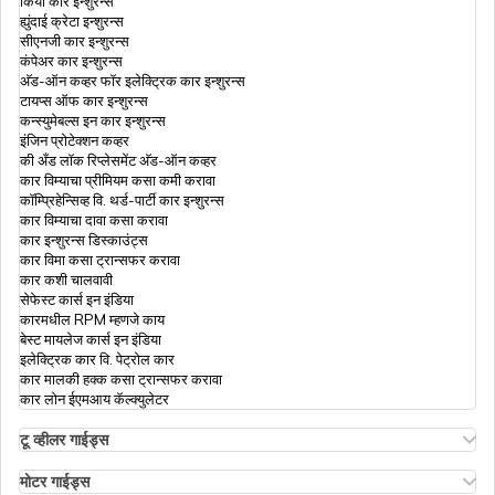
किया कार इन्शुरन्स
हेल्थ इन्शुरन्स डीडक्टीबल काय आहे, उदाहरणासह
ह्युंदाई क्रेटा इन्शुरन्स
समजून घ्या | डिजिट
सीएनजी कार इन्शुरन्स
कंपेअर कार इन्शुरन्स
अ‍ॅड-ऑन कव्हर फॉर इलेक्ट्रिक कार इन्शुरन्स
हेल्थ इन्शुरन्स प्रीमियम कॅल्क्युलेटर
टायप्स ऑफ कार इन्शुरन्स
कन्स्युमेबल्स इन कार इन्शुरन्स
इंजिन प्रोटेक्शन कव्हर
की अँड लॉक रिप्लेसमेंट अ‍ॅड-ऑन कव्हर
लवकरच रिटायर होणाऱ्या कर्मचाऱ्यांसाठी सुपर टॉप-अप
कार विम्याचा प्रीमियम कसा कमी करावा
हेल्थ इन्शुरन्स
कॉम्प्रिहेन्सिव्ह वि. थर्ड-पार्टी कार इन्शुरन्स
कार विम्याचा दावा कसा करावा
कार इन्शुरन्स डिस्काउंट्स
हेल्थ इन्शुरन्समध्ये कंझ्युमेबल कव्हर
कार विमा कसा ट्रान्सफर करावा
कार कशी चालवावी
सेफेस्ट कार्स इन इंडिया
कारमधील RPM म्हणजे काय
हेल्थ इन्शुरन्स प्रीमियम नूतनीकर वाढतो?
बेस्ट मायलेज कार्स इन इंडिया
इलेक्ट्रिक कार वि. पेट्रोल कार
कार मालकी हक्क कसा ट्रान्सफर करावा
कार लोन ईएमआय कॅल्क्युलेटर
पेरेंट्स साठी हेल्थ इन्शुरन्स
टू व्हीलर गाईड्स
ओला एस१ इन्शुरन्स
एथर एनर्जी बाईक इन्शुरन्स
मोटर गाईड्स