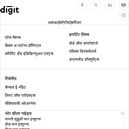
कॅशलेस हेल्थ इन्शुरन्स
अबाऊट
कॉन्टॅक्ट
करिअर
भारतातील पालकांसाठी हेल्थ इन्शुरन्स
इम्पॉर्टंट लिंक्स
प्रेस मेंशन्स
बोर्ड ऑफ डायरेक्टर्स
बिकम अ पार्टनर हॉस्पिटल
पब्लिक डिस्क्लोजर्स
हेल्थ इन्शुरन्समध्ये क्युम्युलेटिव्ह बोनस
कॉर्पोरेट अँड इंडिव्हिज्युअल एजंट्स
डाउनलोड डॉक्युमेंट्स
भारतातील हेल्थ इन्शुरन्स प्लॅन्सची तुलना
रिसोर्सेज़
कॅन्सल ई-मँडेट
लाइफ इन्शुरन्स आणि हेल्थ इन्शुरन्स यांच्यातील फरक
लिस्ट ऑफ प्रॉडक्ट्स
सीकेवायसी अवेअरनेस
फोर व्हीलर गाईड्स
हेल्थ इन्शुरन्सत डे केअर ट्रीटमेंट
मारुती सुझुकी कार इन्शुरन्स
होंडा कार इन्शुरन्स