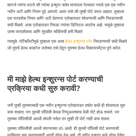
म्हणजे त्यांना वाटते की त्यांचा इन्शुरर क्लेम मागायला गेल्यावर त्याचे एक एक नवीन
नवीन अटी आणि नियम पुढे आणतो. आता जसे की तुम्ही पोर्ट करत आहात, तुम्हाला
एक पारदर्शक नियम आणि अटी ठेवणारा प्रोव्हायडर शोधण्याची आणि निवडण्याची
संधी मिळते. असा प्रोव्हायडर निवडा ज्यांचा डिजिटल अप्रोच आहे. यामुळे तुम्हाला
उत्तम पारदर्शकता आणि सुरळीत सर्व्हिसची हमी मिळते
त्यामुळे, पोर्टेबलिटीमुळे तुम्हाला एक असा
हेल्थ इन्शुरन्स प्लॅन
निवडण्याची संधी मिळते
जो तुमचे हेल्थ कव्हरेज जसेच्या तसे ठेवून तुमच्या हेल्थ रिक़्वायरमेंट्स पूर्ण करेल.
मी माझे हेल्थ इन्शुरन्स पोर्ट करण्याची
प्रक्रिया कधी सुरु करावी?
जरी तुम्ही तुमच्यासाठी एक नवीन इन्शुरन्स प्रोव्हायडर वर्षात कधी ही शोधायला सुरु
करू शकता, पण तुमची पॉलिसी केवळ रिन्युअलच्याच वेळी पोर्ट होऊ शकते. जर
तुमच्या पॉलिसीची अवधी संपली नसेल तर तुम्ही ती पोर्ट नाही करू शकत.
तुमच्या पॉलिसीची अवधी संपण्याच्या 45 आधी, ही तुमची पॉलिसी पोर्ट करण्याची
प्रक्रिया सुरु करण्यासाठी अगदी योग्य वेळ आहे, ती नवीन इन्शुरर कडे योग्य वेळेत