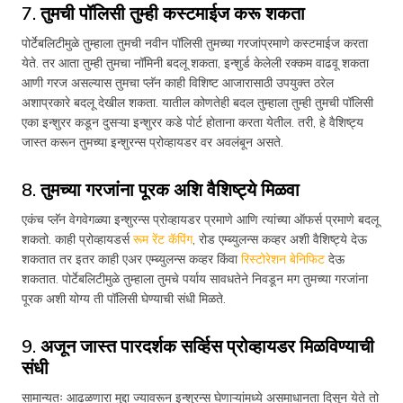
7. तुमची पॉलिसी तुम्ही कस्टमाईज करू शकता
पोर्टेबलिटीमुळे तुम्हाला तुमची नवीन पॉलिसी तुमच्या गरजांप्रमाणे कस्टमाईज करता
येते. तर आता तुम्ही तुमचा नॉमिनी बदलू शकता, इन्शुर्ड केलेली रक्कम वाढवू शकता
आणी गरज असल्यास तुमचा प्लॅन काही विशिष्ट आजारासाठी उपयुक्त ठरेल
अशाप्रकारे बदलू देखील शकता. यातील कोणतेही बदल तुम्हाला तुम्ही तुमची पॉलिसी
एका इन्शुरर कडून दुसऱ्या इन्शुरर कडे पोर्ट होताना करता येतील. तरी, हे वैशिष्ट्य
जास्त करून तुमच्या इन्शुरन्स प्रोव्हायडर वर अवलंबून असते.
8. तुमच्या गरजांना पूरक अशि वैशिष्ट्ये मिळवा
एकंच प्लॅन वेगवेगळ्या इन्शुरन्स प्रोव्हायडर प्रमाणे आणि त्यांच्या ऑफर्स प्रमाणे बदलू
शकतो. काही प्रोव्हायडर्स
रूम रेंट कॅपिंग
, रोड एम्ब्युलन्स कव्हर अशी वैशिष्ट्ये देऊ
शकतात तर इतर काही एअर एम्ब्युलन्स कव्हर किंवा
रिस्टोरेशन बेनिफिट
देऊ
शकतात. पोर्टेबलिटीमुळे तुम्हाला तुमचे पर्याय सावधतेने निवडून मग तुमच्या गरजांना
पूरक अशी योग्य ती पॉलिसी घेण्याची संधी मिळते.
9. अजून जास्त पारदर्शक सर्व्हिस प्रोव्हायडर मिळविण्याची
संधी
सामान्यतः आढळणारा मुद्दा ज्यावरून इन्शुरन्स घेणाऱ्यांमध्ये असमाधानता दिसून येते तो