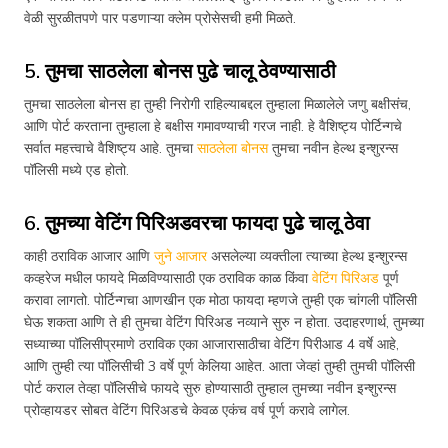
वेळी सुरळीतपणे पार पडणाऱ्या क्लेम प्रोसेसची हमी मिळते.
5. तुमचा साठलेला बोनस पुढे चालू ठेवण्यासाठी
तुमचा साठलेला बोनस हा तुम्ही निरोगी राहिल्याबद्दल तुम्हाला मिळालेले जणु बक्षीसंच,
आणि पोर्ट करताना तुम्हाला हे बक्षीस गमावण्याची गरज नाही. हे वैशिष्ट्य पोर्टिन्गचे
सर्वात महत्त्वाचे वैशिष्ट्य आहे. तुमचा
साठलेला बोनस
तुमचा नवीन हेल्थ इन्शुरन्स
पॉलिसी मध्ये एड होतो.
6. तुमच्या वेटिंग पिरिअडवरचा फायदा पुढे चालू ठेवा
काही ठराविक आजार आणि
जुने आजार
असलेल्या व्यक्तीला त्याच्या हेल्थ इन्शुरन्स
कव्हरेज मधील फायदे मिळविण्यासाठी एक ठराविक काळ किंवा
वेटिंग पिरिअड
पूर्ण
करावा लागतो. पोर्टिन्गचा आणखीन एक मोठा फायदा म्हणजे तुम्ही एक चांगली पॉलिसी
घेऊ शकता आणि ते ही तुमचा वेटिंग पिरिअड नव्याने सुरु न होता. उदाहरणार्थ, तुमच्या
सध्याच्या पॉलिसीप्रमाणे ठराविक एका आजारासाठीचा वेटिंग पिरीआड 4 वर्षे आहे,
आणि तुम्ही त्या पॉलिसीची 3 वर्षे पूर्ण केलिया आहेत. आता जेव्हां तुम्ही तुमची पॉलिसी
पोर्ट कराल तेव्हा पॉलिसीचे फायदे सुरु होण्यासाठी तुम्हाल तुमच्या नवीन इन्शुरन्स
प्रोव्हायडर सोबत वेटिंग पिरिअडचे केवळ एकंच वर्ष पूर्ण करावे लागेल.