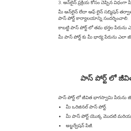
3. ఆన్‌లైన్ ప్రక్రియ కోసం చెప్పిన విధంగా 
మీ ఆన్‌లైన్ లేదా ఆఫ్ లైన్ సబ్మిషన్ తర
పాస్ పోర్ట్ కార్యాలయాన్ని సందర్శించాలి.
కాబట్టి పాస్ పోర్ట్ లో తమ భర్తల పేరును 
మీ పాస్ పోర్ట్ కు మీ భార్య పేరును ఎలా 
పాస్ పోర్ట్ లో 
పాస్ పోర్ట్ లో జీవిత భాగస్వామి పేరును
మీ ఒరిజినల్ పాస్ పోర్ట్.
మీ పాస్ పోర్ట్ యొక్క మొదటి మరియు
అబ్జర్వేషన్ పేజీ.