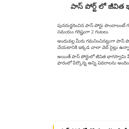
పాస్ పోర్ట్ లో జీ
పునరుద్ధరించిన పాస్ పోర్టు పొందాలంటే గ
సమయం గరిష్టంగా 2 గంటలు.
అందువల్ల మీరు గమనించినట్లుగా పాస్ పోర
చేయటానికి ఇక్కడ చాలా వెబ్ సైట్లు ఉన్న
అయితే పాస్ పోర్టులో జీవిత భాగస్వామి పేర
ఫారంలో పేర్కొన్న అన్ని వివరాలను అంద