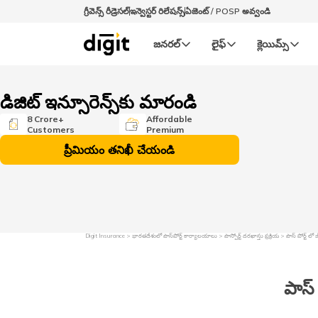
గ్రీవెన్స్ రీడ్రెసల్‌
ఇన్వెస్టర్ రిలేషన్స్
ఏజెంట్ / POSP అవ్వండి
జనరల్‌
లైఫ్‌
క్లెయిమ్స్‌
డిజిట్ ఇన్సూరెన్స్‌కు మారండి
8 Crore+
Affordable
Customers
Premium
ప్రీమియం తనిఖీ చేయండి
Digit Insurance
భారతదేశంలో పాస్‌పోర్ట్ కార్యాలయాలు
పాస్పోర్ట్ దరఖాస్తు ప్రక్రియ
పాస్ పోర్ట్ ల
పాస్