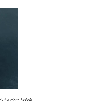
క్రియ సులభంగా మారింది.