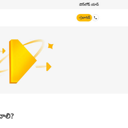
డౌన్‌లోడ్ యాప్
లాగిన్
డిజిట్ జనరల్
70260 61234
hello@godigit.com
చాలి?