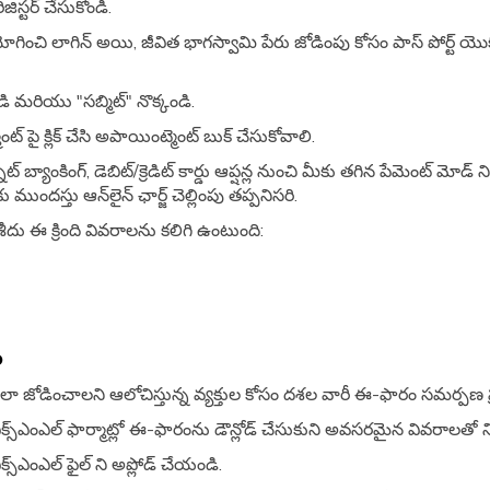
రిజిస్టర్ చేసుకోండి.
గించి లాగిన్ అయి, జీవిత భాగస్వామి పేరు జోడింపు కోసం పాస్ పోర్ట్ యొక్క "అ
 మరియు "సబ్మిట్" నొక్కండి.
్ పై క్లిక్ చేసి అపాయింట్మెంట్ బుక్ చేసుకోవాలి.
్ బ్యాంకింగ్, డెబిట్/క్రెడిట్ కార్డు ఆప్షన్ల నుంచి మీకు తగిన పేమెంట్ మోడ
దస్తు ఆన్‌లైన్ ఛార్జ్ చెల్లింపు తప్పనిసరి.
ాలి. రశీదు ఈ క్రింది వివరాలను కలిగి ఉంటుంది:
ం
 ఎలా జోడించాలని ఆలోచిస్తున్న వ్యక్తుల కోసం దశల వారీ ఈ-ఫారం సమర్పణ ప్ర
క్స్ఎంఎల్ ఫార్మాట్లో ఈ-ఫారంను డౌన్లోడ్ చేసుకుని అవసరమైన వివరాలతో న
్స్ఎంఎల్ ఫైల్ ని అప్లోడ్ చేయండి.