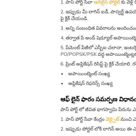
1. పాస్ పోర్ట్ సేవా
ఆన్‌లైన్ పోర్టల్
కు వెళ్లి 
2. ఇప్పుడు మీ లాగిన్ ఐడీ, పాస్వర్డ్ ఉపయో
పై క్లిక్ చేయండి.
3. అన్ని సంబంధిత వివరాలను అందించండి
4. తర్వాత పే అండ్ షెడ్యూల్ అపాయింట్మెంట
5. పేమెంట్ పేజీలో ఎస్బీఐ చలానా, ఇంటర్నెట
PO/POPSK/PSK వద్ద అపాయింట్మెంట్లకు ముం
6. ప్రింట్ అప్లికేషన్ రిసిప్ట్ పై క్లిక్ చేయ
అపాయింట్మెంట్ సంఖ్య
అప్లికేషన్ రెఫరెన్స్ సంఖ్య
ఆఫ్ లైన్ ఫారం సమర్పణ విధాన
పాస్ పోర్ట్ లో జీవిత భాగస్వామి పేరును
1. పాస్ పోర్ట్ సేవా కేంద్రం
వెబ్సైట్
నుంచి ఎ
2. ఇప్పుడు పోర్టల్ లోకి లాగిన్ అయి ఈ ఎక