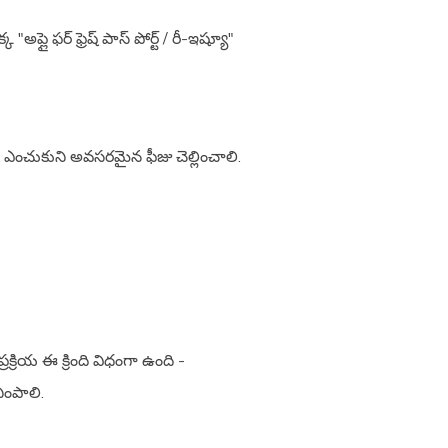
ప్లై ఫర్ ఫ్రెష్ పాస్ పోర్ట్ / రీ-ఇష్యూ"
్ ని ఎంచుకుని అవసరమైన ఫీజు చెల్లించాలి.
క్రియ ఈ క్రింది విధంగా ఉంది -
ింపాలి.