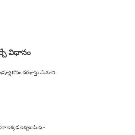
ర్చే విధానం
ీ-ఇష్యూ కోసం దరఖాస్తు చేయాలి.
ీగా ఇక్కడ ఇవ్వబడింది -