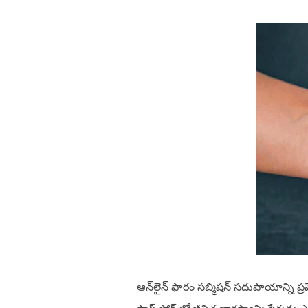
ఆన్‌లైన్ ఫారం సబ్మిషన్ సదుపాయాన్ని ప్ర