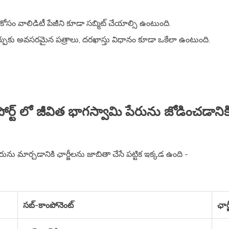
్ కోసం వాలిడిటీ పేజీని కూడా సబ్మిట్ చేయాల్సి ఉంటుంది.
మార్పుకు అవసరమైన పత్రాలు, దరఖాస్తు విధానం కూడా ఒకేలా ఉంటుంది.
పోర్ట్ లో జీవిత భాగస్వామి పేరును జోడించడానికి
ేరును మార్చడానికి ఛార్జీలను జాబితా చేసే పట్టిక ఇక్కడ ఉంది -
సబ్-కాంపోనెంట్
ఛార్