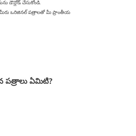
ును డౌన్లోడ్ చేసుకోండి.
ం మీరు ఒరిజినల్ పత్రాలతో మీ ప్రాంతీయ
న పత్రాలు ఏమిటి?