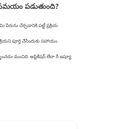
ఎంత సమయం పడుతుంది?
ేరును చేర్చడానికి పట్టే ప్రక్రియ
క్రియని పూర్తి చేసేందుకు సహాయం
్శించడం మంచిది. అప్లికేషన్ లేదా రీ ఇష్యూ