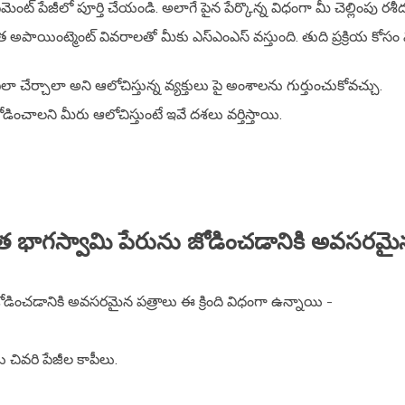
పేమెంట్ పేజీలో పూర్తి చేయండి. అలాగే పైన పేర్కొన్న విధంగా మీ చెల్లింపు రశీద
్వాత అపాయింట్మెంట్ వివరాలతో మీకు ఎస్ఎంఎస్ వస్తుంది. తుది ప్రక్రియ కోస
ఎలా చేర్చాలా అని ఆలోచిస్తున్న వ్యక్తులు పై అంశాలను గుర్తుంచుకోవచ్చు.
జోడించాలని మీరు ఆలోచిస్తుంటే ఇవే దశలు వర్తిస్తాయి.
జీవిత భాగస్వామి పేరును జోడించడానికి అవసరమై
 జోడించడానికి అవసరమైన పత్రాలు ఈ క్రింది విధంగా ఉన్నాయి -
 చివరి పేజీల కాపీలు.