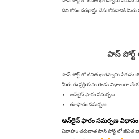
పాస్ పోర్ట్ లో జీవిత భాగస్వామి పేరున
దీని కోసం దరఖాస్తు చేసుకోవడానికి మీ
పాస్ పోర్ట
పాస్ పోర్ట్ లో జీవిత భాగస్వామి పేరును 
మీరు ఈ ప్రక్రియను రెండు విధాలుగా చే
ఆన్‌లైన్ ఫారం సమర్పణ
ఈ-ఫారం సమర్పణ.
ఆన్‌లైన్ ఫారం సమర్పణ విధానం
వివాహం తరువాత పాస్ పోర్ట్ లో జీవిత 