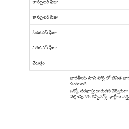
కాన్సులర్ ఫీజు
కాన్సులర్ ఫీజు
సికెజిఎస్ ఫీజు
సికెజిఎస్ ఫీజు
మొత్తం
భారతీయ పాస్ పోర్ట్ లో జీవిత భాగ
ఉంటుంది.
ఒక్కో దరఖాస్తుదారుడికి వేర్వేరుగా
చెల్లింపునకు కన్వీనెన్స్ ఛార్జీలు వర్త