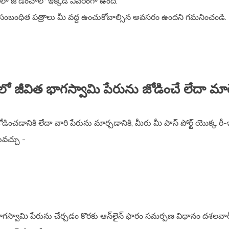
ు ఎలా జోడించాలో ఇక్కడ వివరంగా ఉంది.
రు సంబంధిత పత్రాలు మీ వద్ద ఉంచుకోవాల్సిన అవసరం ఉందని గమనించండి.
్ లో జీవిత భాగస్వామి పేరును జోడించే లేదా మా
జోడించడానికి లేదా వారి పేరును మార్చడానికి, మీరు మీ పాస్ పోర్ట్ యొక్క ర
యవచ్చు -
భాగస్వామి పేరును చేర్చడం కొరకు ఆన్‌లైన్ ఫారం సమర్పణ విధానం దశలవార