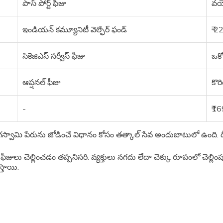
పాస్ పోర్ట్ ఫీజు
వయో
ఇండియన్ కమ్యూనిటీ వెల్ఫేర్ ఫండ్
₹ 2
సికెజిఎస్ సర్వీస్ ఫీజు
ఒక్
ఆప్షనల్ ఫీజు
కొర
-
₹1
స్వామి పేరును జోడించే విధానం కోసం తత్కాల్ సేవ అందుబాటులో ఉంది. దీని
 ఫీజులు చెల్లించడం తప్పనిసరి. వ్యక్తులు నగదు లేదా చెక్కు రూపంలో చెల్లింప
ిస్తాయి.