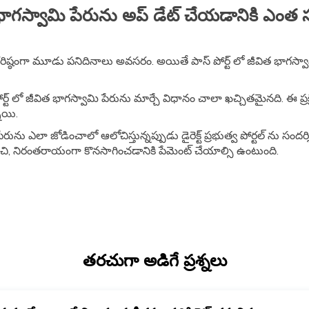
విత భాగస్వామి పేరును అప్ డేట్ చేయడానికి 
రిష్ఠంగా మూడు పనిదినాలు అవసరం. అయితే పాస్ పోర్ట్ లో జీవిత భాగస్వామి ప
్ట్ లో జీవిత భాగస్వామి పేరును మార్చే విధానం చాలా ఖచ్చితమైనది. ఈ ప్ర
ాయి.
ును ఎలా జోడించాలో ఆలోచిస్తున్నప్పుడు డైరెక్ట్ ప్రభుత్వ పోర్టల్ ను సందర
ించి, నిరంతరాయంగా కొనసాగించడానికి పేమెంట్ చేయాల్సి ఉంటుంది.
తరచుగా అడిగే ప్రశ్నలు