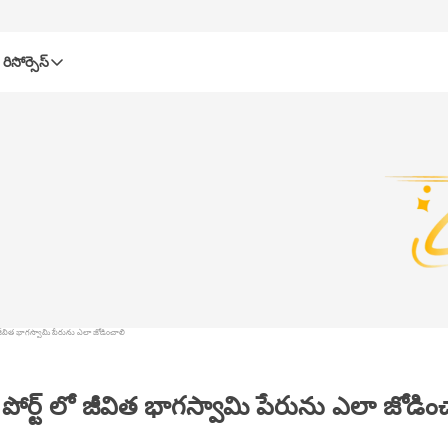
రిసోర్సెస్‌
ో జీవిత భాగస్వామి పేరును ఎలా జోడించాలి
 పోర్ట్ లో జీవిత భాగస్వామి పేరును ఎలా జోడిం