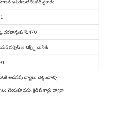
జన అప్లికబుల్ కేటగిరీ ప్రకారం
21
కో దరఖాస్తుకు ₹ 1470
ియర్ సర్వీస్ & టెక్స్ట్ మెసేజ్
691
కి అదనపు ఛార్జీలు చెల్లించాల్సి
ులు చేయకూడదు. క్రెడిట్ కార్డు ద్వారా