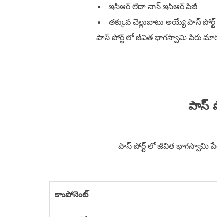
ఇసిఆర్ లేదా నాన్ ఇసిఆర్ పేజీ.
తక్కువ చెల్లుబాటు అయ్యే పాస్ పోర్ట
పాస్ పోర్ట్ లో జీవిత భాగస్వామి పేరు 
పాస్ 
పాస్ పోర్ట్ లో జీవిత భాగస్వామి ప
కాంపోనెంట్