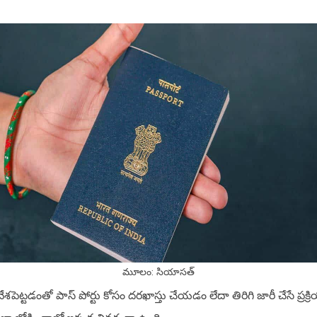
మూలం: సియాసత్
వేశపెట్టడంతో పాస్ పోర్టు కోసం దరఖాస్తు చేయడం లేదా తిరిగి జారీ చేసే ప్ర