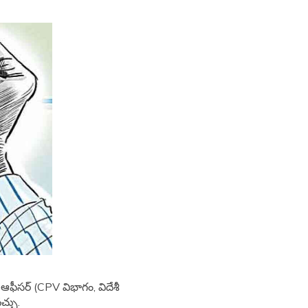
్ ఆఫీసర్ (CPV విభాగం, విదేశీ
చ్చు.