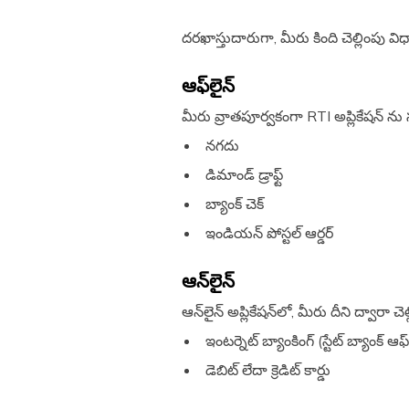
దరఖాస్తుదారుగా, మీరు కింది చెల్లింపు 
ఆఫ్‌లైన్
మీరు వ్రాతపూర్వకంగా RTI అప్లికేషన్ ను సమ
నగదు
డిమాండ్ డ్రాఫ్ట్
బ్యాంక్ చెక్
ఇండియన్ పోస్టల్ ఆర్డర్
ఆన్‌లైన్
ఆన్‌లైన్ అప్లికేషన్‌లో, మీరు దీని ద్వారా చె
ఇంటర్నెట్ బ్యాంకింగ్ (స్టేట్ బ్య
డెబిట్ లేదా క్రెడిట్ కార్డు