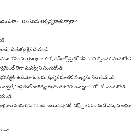
్ చేయడం ఎలా?" అని మీరు ఆశ్చర్యపోతున్నారా?
ండి.
పించు' ఎంపికపై క్లిక్ చేయండి.
డం కోసం మార్గదర్శకాలు'లో, చెక్‌బాక్స్‌పై క్లిక్ చేసి, 'సమర్పించు' ఎంచుకోండ
ట్‌మెంట్ లేదా మినిస్ట్రీని ఎంచుకోండి.
ాత, భవిష్యత్ ఉపయోగం కోసం ప్రత్యేక సూచన సంఖ్యను సేవ్ చేయండి.
న వారైతే, 'అప్లికెంట్ దారిద్య్రరేఖకు దిగువన ఉన్నారా?'లో 'నో' ఎంచుకోండి.
చేయండి.
క్షరాల వరకు కనుగొనండి. అయినప్పటికీ, టెక్స్ట్ 3000 కంటే ఎక్కువ అక్షరాల
ేయండి.