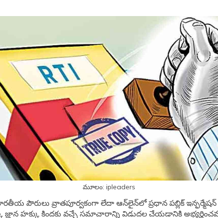
మూలం: ipleaders
ారతీయ పౌరులు వ్రాతపూర్వకంగా లేదా ఆన్‌లైన్‌లో ప్రధాన పబ్లిక్ ఇన్ఫర్మేషన
్క జ్ఞాన హక్కు కిందకు వచ్చే సమాచారాన్ని విడుదల చేయడానికి అభ్యర్థించవ