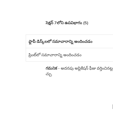
సెక్షన్ 7లోని ఉపవిభాగం (5)
ఫ్లాపీ డిస్క్‌లలో సమాచారాన్ని అందించడం
ప్రింట్‌లో సమాచారాన్ని అందించడం
గమనిక
- అదనపు అప్లికేషన్ ఫీజు వర్తించిన
చ్చు.