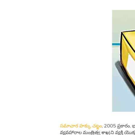
సమాచార హక్కు చట్టం
, 2005 ప్రకారం, భ
వ్యవహారాల మంత్రిత్వ శాఖ)ని వ్యక్తి యొక