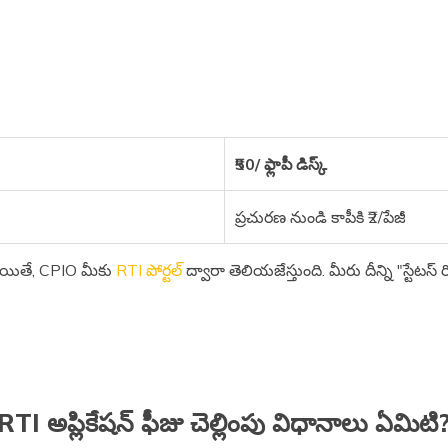
₹50/ ఫ్లాపీ డిస్క్
ప్రచురణ నుండి కాపీకి ₹2/పేజీ
ట్లయితే, CPIO మీకు
RTI పోర్టల్
ద్వారా తెలియజేస్తుంది. మీరు దీన్ని "స్టేటస
RTI అప్లికేషన్ ఫీజు చెల్లింపు విధానాలు ఏమిటి