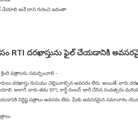
ైల్ చేయాలి అనే దాని గురించి ఇదంతా.
్ కోసం RTI దరఖాస్తును ఫైల్ చేయడానికి అవసర
్రింది పత్రాలను సమర్పించాలి -
ుదారులు దరఖాస్తు రుసుము చెల్లించాల్సిన అవసరం లేదు. అయితే, వారు దరఖ
చేయాలి. అలాగే, వారు తమ BPL కార్డ్ నంబర్, జారీ చేసిన సంవత్సరం మరి
యడానికి నిర్దిష్ట పత్రాలు అవసరం లేదు. మీకు అవసరమైన సమాచారం యొక్క వి
్రాలు.