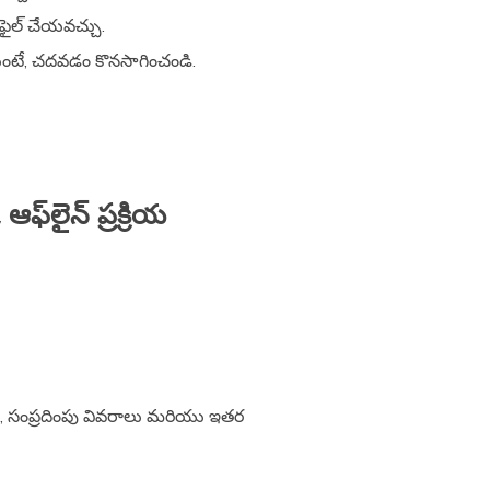
ఫైల్ చేయవచ్చు.
ుంటే, చదవడం కొనసాగించండి.
ఫ్‌లైన్ ప్రక్రియ
ునామా, సంప్రదింపు వివరాలు మరియు ఇతర