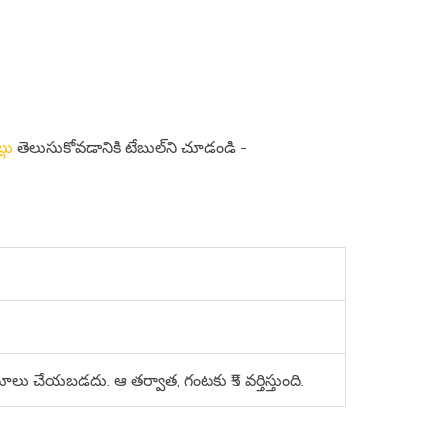
్లు
తెలుసుకోవడానికి టేబుల్‌ని చూడండి -
ు చేయబడదు. ఆ తర్వాత, గంటకు ₹5 వర్తిస్తుంది.