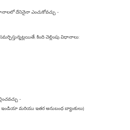
విధానాలలో దేనినైనా ఎంచుకోవచ్చు -
ర్పిస్తున్నట్లయితే, కింది చెల్లింపు విధానాలు:
ల్లించవచ్చు -
ాంక్ ఆఫ్ ఇండియా మరియు ఇతర అనుబంధ బ్యాంకులు)