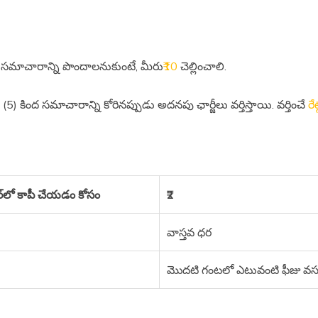
 కింద సమాచారాన్ని పొందాలనుకుంటే, మీరు
₹10
చెల్లించాలి.
ు (5) కింద సమాచారాన్ని కోరినప్పుడు అదనపు ఛార్జీలు వర్తిస్తాయి. వర్తించే
రేట
ర్‌లో కాపీ చేయడం కోసం
₹2
వాస్తవ ధర
మొదటి గంటలో ఎటువంటి ఫీజు వసూల