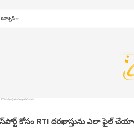
రిసోర్సెస్‌
ోసం RTI దరఖాస్తును ఎలా ఫైల్ చేయాలి
స్‌పోర్ట్ కోసం RTI దరఖాస్తును ఎలా ఫైల్ చేయా