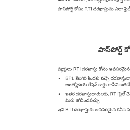
పాస్‌పోర్ట్ కోసం RTI దరఖాస్తును ఎలా ఫ
పాస్‌పోర్ట
వ్యక్తులు RTI దరఖాస్తు కోసం అవసరమైన క
BPL కేటగిరీ కిందకు వచ్చే దరఖాస్త
అంత్యోదయ రేషన్ కార్డు కాపీని జత
ఇతర దరఖాస్తుదారులకు, RTI ఫైల్ చే
మీరు జోడించవచ్చు.
ఇవి RTI దరఖాస్తుకు అవసరమైన కనీస పత