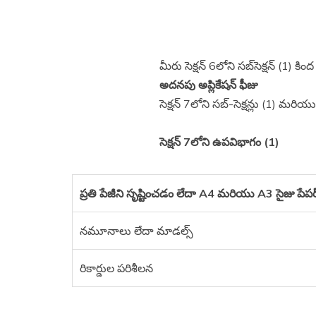
మీరు సెక్షన్ 6లోని సబ్‌సెక్షన్ (1)
అదనపు అప్లికేషన్ ఫీజు
సెక్షన్ 7లోని సబ్-సెక్షన్లు (1) మరియ
సెక్షన్ 7లోని ఉపవిభాగం (1)
ప్రతి పేజీని సృష్టించడం లేదా A4 మరియు A3 సైజు పేప
నమూనాలు లేదా మాడల్స్
రికార్డుల పరిశీలన