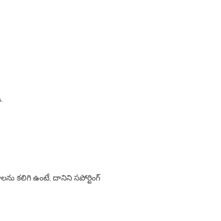
ి.
ను కలిగి ఉంటే, దానిని సపోర్టింగ్