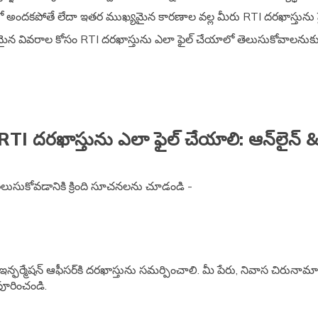
లంలో అందకపోతే లేదా ఇతర ముఖ్యమైన కారణాల వల్ల మీరు RTI దరఖాస్తును 
కమైన వివరాల కోసం RTI దరఖాస్తును ఎలా ఫైల్ చేయాలో తెలుసుకోవాలనుక
ం RTI దరఖాస్తును ఎలా ఫైల్ చేయాలి: ఆన్‌లైన్ & ఆ
 తెలుసుకోవడానికి క్రింది సూచనలను చూడండి -
బ్లిక్ ఇన్ఫర్మేషన్ ఆఫీసర్‌కి దరఖాస్తును సమర్పించాలి. మీ పేరు, నివాస చిర
ూరించండి.