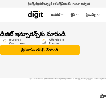
గ్రీవెన్స్ రీడ్రెసల్‌
ఇన్వెస్టర్ రిలేషన్స్
ఏజెంట్ / POSP అవ్వండి
జనరల్‌
లైఫ్‌
క్లెయిమ్స్‌
డిజిట్ ఇన్సూరెన్స్‌కు మారండి
8 Crore+
Affordable
Customers
Premium
ప్రీమియం తనిఖీ చేయండి
Digit Insurance
భారతదేశంలో పాస్‌పోర్ట్ కార్యాలయాలు
పాస్పోర్ట్ దరఖాస్తు ప్రక్రియ
పాస్‌పోర్ట్ క
పా