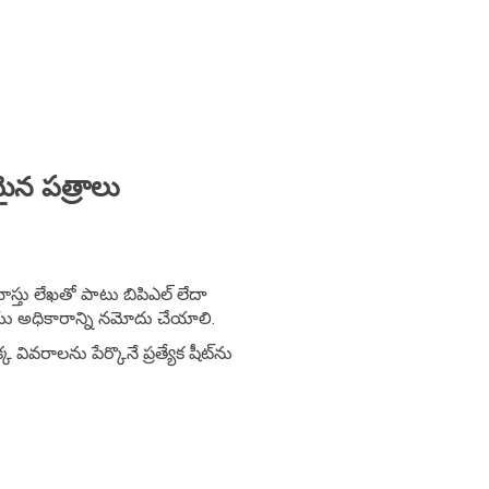
మైన పత్రాలు
ాస్తు లేఖతో పాటు బిపిఎల్ లేదా
యు అధికారాన్ని నమోదు చేయాలి.
వరాలను పేర్కొనే ప్రత్యేక షీట్‌ను