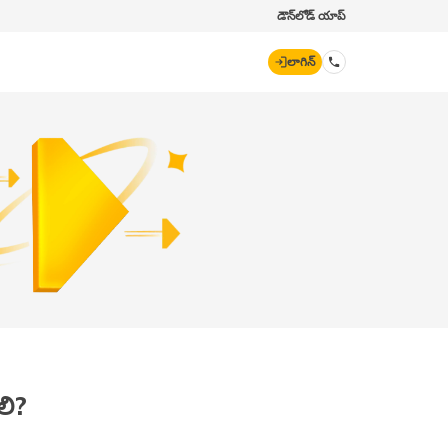
డౌన్‌లోడ్ యాప్
లాగిన్
డిజిట్ జనరల్
70260 61234
hello@godigit.com
లి?