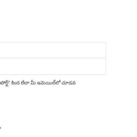
్ రిపోర్ట్" కింద లేదా మీ ఇమెయిల్‌లో చూడవ
?