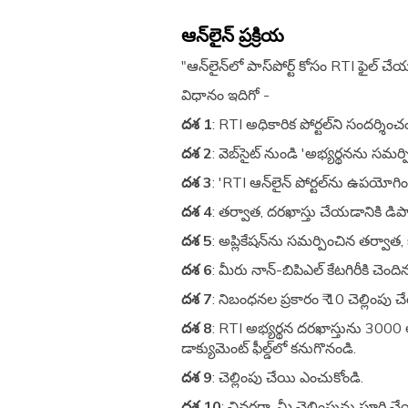
ఆన్‌లైన్ ప్రక్రియ
"ఆన్‌లైన్‌లో పాస్‌పోర్ట్ కోసం RTI ఫైల
విధానం ఇదిగో -
దశ 1
: RTI అధికారిక పోర్టల్‌ని సందర్శించ
దశ 2
: వెబ్‌సైట్ నుండి 'అభ్యర్థనను సమర్
దశ 3
: 'RTI ఆన్‌లైన్ పోర్టల్‌ను ఉపయోగించ
దశ 4
: తర్వాత, దరఖాస్తు చేయడానికి డిపార్
దశ 5
: అప్లికేషన్‌ను సమర్పించిన తర్వ
దశ 6
: మీరు నాన్-బిపిఎల్ కేటగిరీకి చెంది
దశ 7
: నిబంధనల ప్రకారం ₹ 10 చెల్లింపు 
దశ 8
: RTI అభ్యర్థన దరఖాస్తును 3000 అ
డాక్యుమెంట్ ఫీల్డ్‌లో కనుగొనండి.
దశ 9
: చెల్లింపు చేయి ఎంచుకోండి.
దశ 10
: చివరగా, మీ చెల్లింపును పూర్తి చ