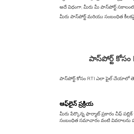
అదే విధంగా, మీరు మీ పాస్‌పోర్ట్ సకా
మీరు పాస్‌పోర్ట్ మరియు సంబంధిత కీల
పాస్‌పోర్ట్ కోస
పాస్‌పోర్ట్ కోసం RTI ఎలా ఫైల్ చేయాలో
ఆఫ్‌లైన్ ప్రక్రియ
మీరు పేర్కొన్న ఫార్మాట్ ప్రకారం చీఫ్ ప
సంబంధిత సమాచారం వంటి వివరాలను ప