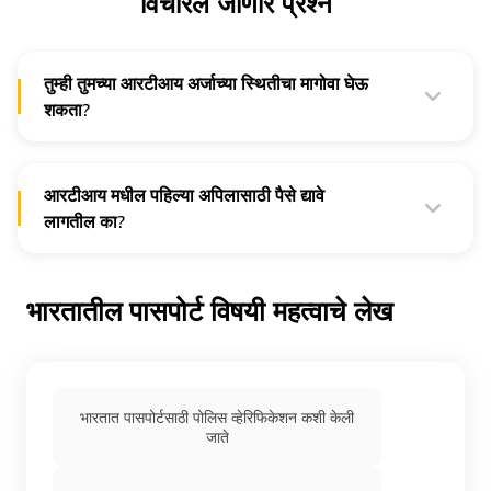
विचारले जाणारे प्रश्न
तुम्ही तुमच्या आरटीआय अर्जाच्या स्थितीचा मागोवा घेऊ
शकता?
हो. पासपोर्ट सेवेच्या अधिकृत
वेबसाइट
वर तुम्ही तुमच्या आरटीआय अर्जाच्या
स्थितीचा मागोवा घेऊ शकता.
आरटीआय मधील पहिल्या अपिलासाठी पैसे द्यावे
तुमचा आरटीआय संदर्भ क्रमांक एंटर करा आणि अर्जाची स्थिती तपासण्यासाठी
"ट्रॅक" निवडा.
लागतील का?
नाही. आरटीआयमधील पहिल्या अपिलासाठी तुम्हाला पैसे देण्याची गरज नाही.
भारतातील पासपोर्ट विषयी महत्वाचे लेख
भारतात पासपोर्टसाठी पोलिस व्हेरिफिकेशन कशी केली
जाते