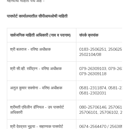
महत्त्वाची माहिती येथे आहे -
पासपोर्ट कार्यालयातील सीपीआयओची माहिती
सार्वजनिक माहिती अधिकारी (नाव व पदनाम)
संपर्क क्रमांक
श्री बलराज - वरिष्ठ अधीक्षक
0183-2506251, 2506252, 
2502104/08
श्री सी.व्ही. रवींद्रन - वरिष्ठ अधीक्षक
079-26309103, 079-26309
079-26309118
अतुल कुमार सक्सेना - वरिष्ठ अधीक्षक
0581-2311874, 0581-2301
0581-2302031
श्रीमती एविलीन डॅनियल - उप पासपोर्ट
080-25706146, 25706100,
अधिकारी
25706101, 25706102, 257
श्री देवव्रत भुइया - सहाय्यक पासपोर्ट
0674-2564470 / 2563855, 