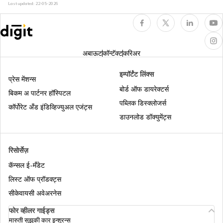
Last updated:
22-05-2026
पासपोर्ट फी
अबाऊट
कॉन्टॅक्ट
करिअर
भारतात विद्यार्थी पासपोर्टसाठी
इम्पॉर्टंट लिंक्स
प्रेस मेंशन्स
बोर्ड ऑफ डायरेक्टर्स
बिकम अ पार्टनर हॉस्पिटल
पब्लिक डिस्क्लोजर्स
पासपोर्ट सेवा केंद्र म्हणजे काय:
कॉर्पोरेट अँड इंडिव्हिज्युअल एजंट्स
डाउनलोड डॉक्युमेंट्स
पासपोर्टसाठी पोलीस क्लिअरन्स सर्टिफिकेट
रिसोर्सेज़
कॅन्सल ई-मँडेट
पासपोर्टमध्ये ECNR म्हणजे काय:
लिस्ट ऑफ प्रॉडक्ट्स
सीकेवायसी अवेअरनेस
फोर व्हीलर गाईड्स
पासपोर्टसाठी आरटीआय अर्ज कसा दाखल करावा
मारुती सुझुकी कार इन्शुरन्स