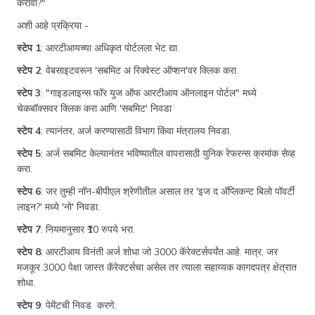
करावा?"
अशी आहे प्रक्रिया -
स्टेप 1
: आरटीआयच्या अधिकृत पोर्टलला भेट द्या.
स्टेप 2
: वेबसाइटवरून 'सबमिट अ रिक्वेस्ट ऑप्शन'वर क्लिक करा.
स्टेप 3
: "गाइडलाइन्स फॉर युज ऑफ आरटीआय ऑनलाइन पोर्टल" मध्ये
चेकबॉक्सवर क्लिक करा आणि 'सबमिट' निवडा
स्टेप 4
: त्यानंतर, अर्ज करण्यासाठी विभाग किंवा मंत्रालय निवडा.
स्टेप 5
: अर्ज सबमिट केल्यानंतर भविष्यातील वापरासाठी युनिक रेफरन्स क्रमांक सेव्ह
करा.
स्टेप 6
: जर तुम्ही नॉन-बीपीएल श्रेणीतील असाल तर 'इज द अ‍ॅप्लिकन्ट बिलो पॉवर्टी
लाइन?' मध्ये 'नो' निवडा.
स्टेप 7
: नियमानुसार ₹10 रुपये भरा.
स्टेप 8
: आरटीआय विनंती अर्ज शोधा जो 3000 कॅरेक्टर्सपर्यंत आहे. मात्र, जर
मजकूर 3000 पेक्षा जास्त कॅरेक्टर्सचा असेल तर त्याला सहाय्यक कागदपत्र क्षेत्रात
शोधा.
स्टेप 9
: पेमेंटची निवड करणे.