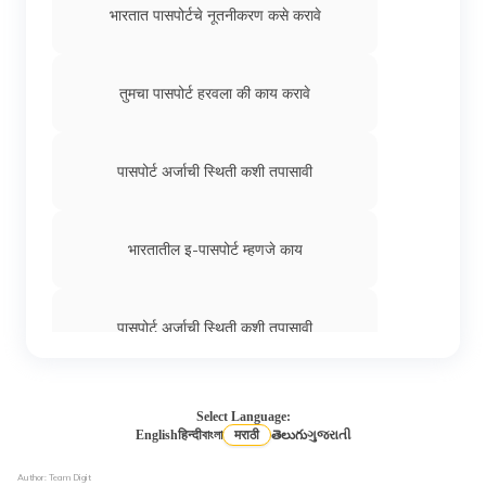
भारतात पासपोर्टचे नूतनीकरण कसे करावे
तुमचा पासपोर्ट हरवला की काय करावे
पासपोर्ट अर्जाची स्थिती कशी तपासावी
भारतातील इ-पासपोर्ट म्हणजे काय
पासपोर्ट अर्जाची स्थिती कशी तपासावी
पासपोर्टमध्ये जोडीदाराचे नाव कसे जोडायचे
Select Language:
English
हिन्दी
বাংলা
मराठी
తెలుగు
ગુજરાતી
Author: Team Digit
पासपोर्टसाठी अर्ज कसा करावा