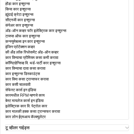
होंडा कार इन्शुरन्स
किया कार इन्शुरन्स
ह्युंदाई क्रेटा इन्शुरन्स
भारतातील डिप्लोमॅटिक पासपोर्ट
सीएनजी कार इन्शुरन्स
कंपेअर कार इन्शुरन्स
अ‍ॅड-ऑन कव्हर फॉर इलेक्ट्रिक कार इन्शुरन्स
टायप्स ऑफ कार इन्शुरन्स
पासपोर्टवर नाव व पत्ता कसा बदलायचा
कन्स्युमेबल्स इन कार इन्शुरन्स
इंजिन प्रोटेक्शन कव्हर
की अँड लॉक रिप्लेसमेंट अ‍ॅड-ऑन कव्हर
कार विम्याचा प्रीमियम कसा कमी करावा
डुप्लिकेट पासपोर्ट कसा मिळवावा
कॉम्प्रिहेन्सिव्ह वि. थर्ड-पार्टी कार इन्शुरन्स
कार विम्याचा दावा कसा करावा
कार इन्शुरन्स डिस्काउंट्स
कार विमा कसा ट्रान्सफर करावा
भारतातील पासपोर्टचे विविध प्रकार
कार कशी चालवावी
सेफेस्ट कार्स इन इंडिया
कारमधील RPM म्हणजे काय
बेस्ट मायलेज कार्स इन इंडिया
तत्काळ पासपोर्ट
इलेक्ट्रिक कार वि. पेट्रोल कार
कार मालकी हक्क कसा ट्रान्सफर करावा
कार लोन ईएमआय कॅल्क्युलेटर
पासपोर्टला लस प्रमाणपत्राशी कसे जोडावे
टू व्हीलर गाईड्स
ओला एस१ इन्शुरन्स