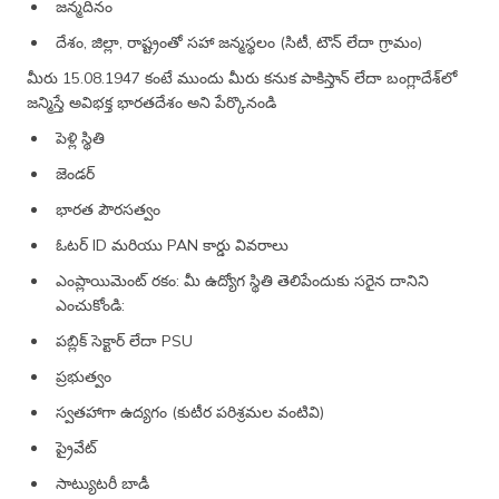
జన్మదినం
దేశం, జిల్లా, రాష్ట్రంతో సహా జన్మస్థలం (సిటీ, టౌన్ లేదా గ్రామం)
మీరు 15.08.1947 కంటే ముందు మీరు కనుక పాకిస్తాన్ లేదా బంగ్లాదేశ్‌లో
జన్మిస్తే అవిభక్త భారతదేశం అని పేర్కొనండి
పెళ్లి స్థితి
జెండర్
భారత పౌరసత్వం
ఓటర్ ID మరియు PAN కార్డు వివరాలు
ఎంప్లాయిమెంట్ రకం: మీ ఉద్యోగ స్థితి తెలిపేందుకు సరైన దానిని
ఎంచుకోండి:
పబ్లిక్ సెక్టార్ లేదా PSU
ప్రభుత్వం
స్వతహాగా ఉద్యగం (కుటీర పరిశ్రమల వంటివి)
ప్రైవేట్
సాట్యుటరీ బాడీ