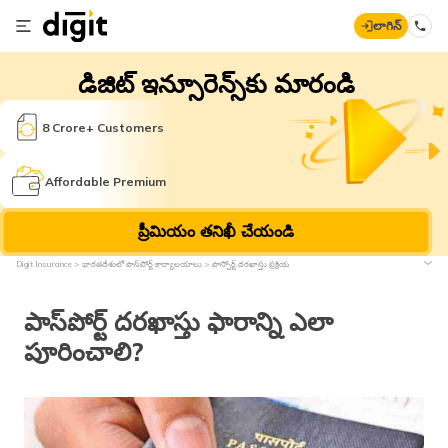
లాగిన్
డిజిట్ ఇన్సూరెన్స్‌కు మారండి
8 Crore+ Customers
Affordable Premium
ప్రీమియం తనిఖీ చేయండి
Digit Insurance
భారతదేశంలో పాస్‌పోర్ట్ కార్యాలయాలు
పాస్పోర్ట్ దరఖాస్తు ప్రక్రియ
పాస్‌పోర్ట్ దరఖాస్తు ఫారాన్ని ఎలా
పూరించాలి?