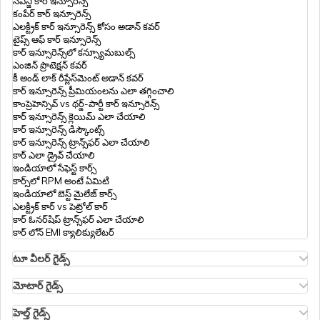
సీఎన్జీ కార్ ఇన్సూరెన్స్
కంపేర్ కార్ ఇన్సూరెన్స్
ఎలక్ట్రిక్ కార్ ఇన్సూరెన్స్ కోసం అడాన్ కవర్
టైప్స్ ఆఫ్ కార్ ఇన్సూరెన్స్
కార్ ఇన్సూరెన్స్‌లో కన్స్యూమబుల్స్
ఎంజిన్ ప్రొటెక్షన్ కవర్
కీ అండ్ లాక్ రీప్లేస్‌మెంట్ అడాన్ కవర్
కార్ ఇన్సూరెన్స్ ప్రీమియంలను ఎలా తగ్గించాలి
కాంప్రెహెన్సివ్ vs థర్డ్-పార్టీ కార్ ఇన్సూరెన్స్
కార్ ఇన్సూరెన్స్ క్లెయిమ్ ఎలా చేయాలి
కార్ ఇన్సూరెన్స్ డిస్కౌంట్స్
కార్ ఇన్సూరెన్స్ ట్రాన్స్‌ఫర్ ఎలా చేయాలి
కార్ ఎలా డ్రైవ్ చేయాలి
ఇండియాలో సేఫెస్ట్ కార్స్
కార్స్‌లో RPM అంటే ఏమిటి
ఇండియాలో బెస్ట్ మైలేజ్ కార్స్
ఎలక్ట్రిక్ కార్ vs పెట్రోల్ కార్
కార్ ఓనర్‌షిప్ ట్రాన్స్‌ఫర్ ఎలా చేయాలి
కార్ లోన్ EMI క్యాలిక్యులేటర్
టూ వీలర్ గైడ్స్
ఓలా S1 ఇన్సూరెన్స్
ఆథర్ ఎనర్జీ బైక్ ఇన్సూరెన్స్
మోటార్ గైడ్స్
హీరో స్ప్లెండర్ బైక్ ఇన్సూరెన్స్
మోటార్ ఇన్సూరెన్స్
హీరో HF డీలక్స్ ఇన్సూరెన్స్
మోటార్ ఇన్సూరెన్స్ టైప్స్
హెల్త్ గైడ్స్