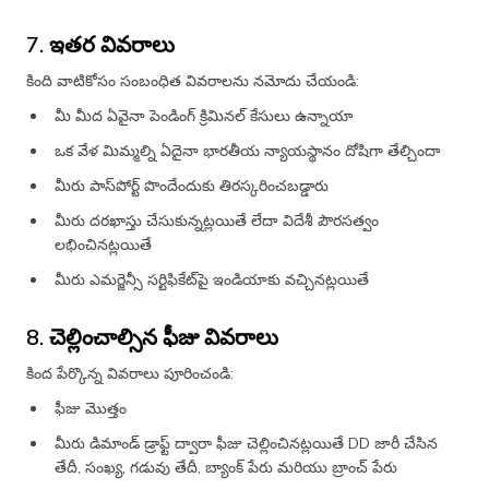
7. ఇతర వివరాలు
కింది వాటికోసం సంబంధిత వివరాలను నమోదు చేయండి:
మీ మీద ఏవైనా పెండింగ్ క్రిమినల్ కేసులు ఉన్నాయా
ఒక వేళ మిమ్మల్ని ఏదైనా భారతీయ న్యాయస్థానం దోషిగా తేల్చిందా
మీరు పాస్‌పోర్ట్ పొందేందుకు తిరస్కరించబడ్డారు
మీరు దరఖాస్తు చేసుకున్నట్లయితే లేదా విదేశీ పౌరసత్వం
లభించినట్లయితే
మీరు ఎమర్జెన్సీ సర్టిఫికేట్‌పై ఇండియాకు వచ్చినట్లయితే
8. చెల్లించాల్సిన ఫీజు వివరాలు
కింద పేర్కొన్న వివరాలు పూరించండి:
ఫీజు మొత్తం
మీరు డిమాండ్ డ్రాఫ్ట్ ద్వారా ఫీజు చెల్లించినట్లయితే DD జారీ చేసిన
తేదీ, సంఖ్య, గడువు తేదీ, బ్యాంక్‌ పేరు మరియు బ్రాంచ్ పేరు