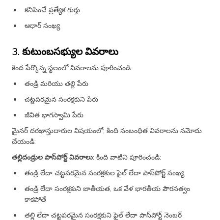
కనిపించే ప్రత్యేక గుర్తు
ఆధార్ సంఖ్య
3. కుటుంబసభ్యుల వివరాలు
కింద పేర్కొన్న స్థలంలో వివరాలను పూరించండి:
తండ్రి మరియు తల్లి పేరు
చట్టపరమైన సంరక్షకుని పేరు
జీవిత భాగస్వామి పేరు
మైనర్ దరఖాస్తుదారుల విషయంలో, కింది సంబంధిత వివరాలను నమోదు
చేయండి:
తల్లిదండ్రుల పాస్‌పోర్ట్‌ వివరాలు
: కింది వాటిని పూరించండి:
తండ్రి లేదా చట్టపరమైన సంరక్షకుల ఫైల్ లేదా పాస్‌పోర్ట్ సంఖ్య
తండ్రి లేదా సంరక్షకుని జాతీయత, ఒక వేళ భారతీయ పౌరసత్వం
కాకపోతే
తల్లి లేదా చట్టపరమైన సంరక్షకుని ఫైల్ లేదా పాస్‌పోర్ట్ నెంబర్