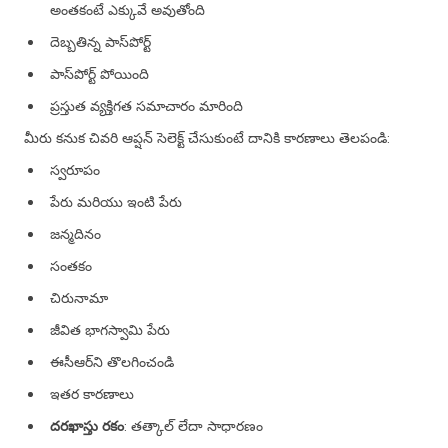
అంతకంటే ఎక్కువే అవుతోంది
దెబ్బతిన్న పాస్‌పోర్ట్
పాస్‌పోర్ట్ పోయింది
ప్రస్తుత వ్యక్తిగత సమాచారం మారింది
మీరు కనుక చివరి ఆప్షన్ సెలెక్ట్ చేసుకుంటే దానికి కారణాలు తెలపండి:
స్వరూపం
పేరు మరియు ఇంటి పేరు
జన్మదినం
సంతకం
చిరునామా
జీవిత భాగస్వామి పేరు
ఈసీఆర్‌ని తొలగించండి
ఇతర కారణాలు
దరఖాస్తు రకం
: తత్కాల్ లేదా సాధారణం