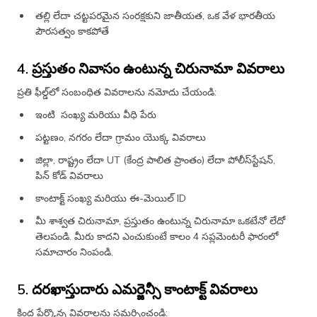
తల్లి లేదా చట్టపరమైన సంరక్షకుని జాతీయత, ఒక వేళ భారతీయ
పౌరసత్వం కాకపోతే
4. ప్రస్తుతం నివాసం ఉంటున్న చిరునామా వివరాలు
ప్రతి ఫీల్డ్‌లో సంబంధిత వివరాలను నమోదు చేయండి:
ఇంటి సంఖ్య మరియు వీధి పేరు
పట్టణం, నగరం లేదా గ్రామం యొక్క వివరాలు
జిల్లా, రాష్ట్రం లేదా UT (కేంద్ర పాలిత ప్రాంతం) లేదా పోలీస్‌స్టేషన్,
పిన్ కోడ్ వివరాలు
కాంటాక్ట్ సంఖ్య మరియు ఈ-మెయిల్ ID
మీ శాశ్వత చిరునామా, ప్రస్తుతం ఉంటున్న చిరునామా ఒకటేనో లేదో
తెలపండి. మీరు కాదని ఎంచుకుంటే కాలం 4 సప్లమెంటరీ ఫారంలో
సమాచారం నింపండి.
5. దరఖాస్తుదారు ఎమర్జెన్సీ కాంటాక్ట్ వివరాలు
కింద పేర్కొన్న వివరాలను సమర్పించండి: