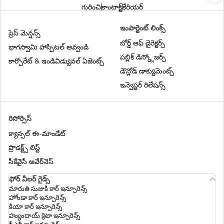
గురించి
కాంటాక్ట్
కేరియర్
ఇంపార్టెంట్ లింక్స్
ప్రెస్ మెన్షన్స్
బోర్డ్ ఆఫ్ డైరెక్టర్స్
భాగస్వామి హాస్పిటల్ అవ్వండి
పబ్లిక్ డిస్క్లోజర్స్
కార్పొరేట్ & ఇండివిడ్యువల్ ఏజెంట్స్
డౌన్లోడ్ డాక్యుమెంట్స్
ఇన్వెస్టర్ రిలేషన్స్
రిసోర్సెస్
క్యాన్సల్ ఈ-మాండేట్
ప్రొడక్ట్స్ లిస్ట్
సీకేవైసీ అవేర్‌నెస్
ఫోర్ వీలర్ గైడ్స్
మారుతి సుజుకి కార్ ఇన్సూరెన్స్
హోండా కార్ ఇన్సూరెన్స్
కియా కార్ ఇన్సూరెన్స్
హ్యుందాయ్ క్రెటా ఇన్సూరెన్స్