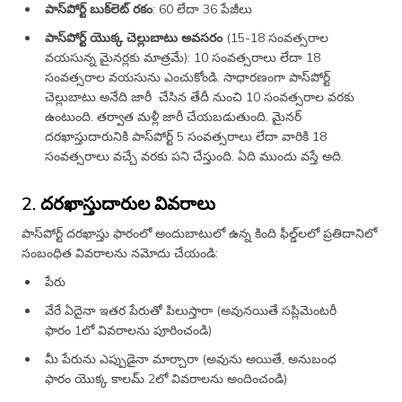
పాస్‌పోర్ట్ బుక్‌లెట్ రకం
: 60 లేదా 36 పేజీలు
పాస్‌పోర్ట్ యొక్క చెల్లుబాటు అవసరం
(15-18 సంవత్సరాల
వయసున్న మైనర్లకు మాత్రమే): 10 సంవత్సరాలు లేదా 18
సంవత్సరాల వయసును ఎంచుకోండి. సాధారణంగా పాస్‌పోర్ట్
చెల్లుబాటు అనేది జారీ చేసిన తేదీ నుంచి 10 సంవత్సరాల వరకు
ఉంటుంది. తర్వాత మళ్లీ జారీ చేయబడుతుంది. మైనర్
దరఖాస్తుదారునికి పాస్‌పోర్ట్ 5 సంవత్సరాలు లేదా వారికి 18
సంవత్సరాలు వచ్చే వరకు పని చేస్తుంది. ఏది ముందు వస్తే అది.
2. దరఖాస్తుదారుల వివరాలు
పాస్‌పోర్ట్ దరఖాస్తు ఫారంలో అందుబాటులో ఉన్న కింది ఫీల్డ్‌లలో ప్రతిదానిలో
సంబంధిత వివరాలను నమోదు చేయండి:
పేరు
వేరే ఏదైనా ఇతర పేరుతో పిలుస్తారా (అవునయితే సప్లిమెంటరీ
ఫారం 1లో వివరాలను పూరించండి)
మీ పేరును ఎప్పుడైనా మార్చారా (అవును అయితే, అనుబంధ
ఫారం యొక్క కాలమ్ 2లో వివరాలను అందించండి)