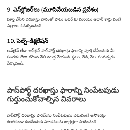
9. ఎన్‌క్లోజర్‌లు (మూసివేయబడిన ప్రదేశం)
పూర్తి చేసిన దరఖాస్తు ఫారంతో పాటు ఓటర్ ID మరియు ఆధార్ కార్డు వంటి
పత్రాలు సమర్పించండి.
10. సెల్ఫ్-డిక్లరేషన్
ఆన్‌లైన్ లేదా ఆఫ్‌లైన్ పాస్‌పోర్ట్ దరఖాస్తు ఫారాన్ని పూర్తి చేసేందుకు మీ
సంతకం లేదా బొటన వేలి ముద్ర వేయండి. స్థలం, తేదీ, నెల, సంవత్సరం
పేర్కొనండి.
పాస్‌పోర్ట్ దరఖాస్తు ఫారాన్ని నింపేటపుడు
గుర్తుంచుకోవాల్సిన వివరాలు
పాస్‌పోర్ట్ దరఖాస్తు ఫారమ్‌ను నింపేటపుడు ఎటువంటి అసౌకర్యం
కలగకుండా ఉండేందుకు సూచనలను జాగ్రత్తగా పాటించండి: