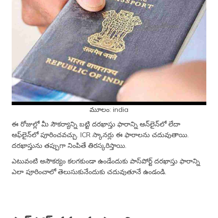
మూలం: india
ఈ రోజుల్లో మీ సౌకర్యాన్ని బట్టి దరఖాస్తు ఫారాన్ని ఆన్‌లైన్‌లో లేదా
ఆఫ్‌లైన్‌లో పూరించవచ్చు. ICR స్కానర్లు ఈ ఫారాలను చదువుతాయి.
దరఖాస్తును తప్పుగా నింపితే తిరస్కరిస్తాయి.
ఎటువంటి అసౌకర్యం కలగకుండా ఉండేందుకు పాస్‌పోర్ట్ దరఖాస్తు ఫారాన్ని
ఎలా పూరించాలో తెలుసుకునేందుకు చదువుతూనే ఉండండి.