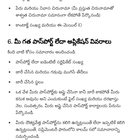
పేరు మరియు నివాస చిరునామా (మీ ప్రస్తుత చిరునామాతో
శాశ్వత చిరునామా సమానంగా లేకపోతే పేర్కొనండి)
కాంటాక్ట్ సంఖ్య మరియు ఈ-మెయిల్ ID
6. మీ గత పాస్‌పోర్ట్ లేదా అప్లికేషన్ వివరాలు
కింది వాటి కోసం సమాచారం అందించండి:
పాస్‌పోర్ట్ లేదా ఐడెంటిటీ సర్టిఫికేట్ సంఖ్య
జారీ చేసిన మరియు గడువు ముగిసే తేదీలు
జారీ చేసిన స్థలం
ఒక వేళ మీరు పాస్‌పోర్ట్‌కు అప్లై చేసినా కానీ జారీ కాకపోతే మీరు
కనుక అవును అని ఎంచుకుంటే ఫైల్ సంఖ్య మరియు దరఖాస్తు
నెల, సంవత్సరం, మీరు అప్లై చేసిన పాస్‌పోర్ట్ కార్యాలయ పేరును
పేర్కొనండి.
మీరు దౌత్యవేత్త పాస్‌పోర్ట్‌ను కలిగి ఉన్నట్లయితే లేదా ఇప్పటికే కలిగి
ఉన్నట్లయితే, సప్లిమెంటరీ ఫారంలోని కాలమ్ 6లో సమాచారాన్ని
సమర్పించండి.