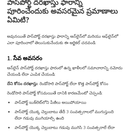
పాస్‌పోర్ట్ దరఖాస్తు ఫారాన్ని
పూరించేందుకు అవసరమైన ప్రమాణాలు
ఏమిటి?
అవునయితే పాస్‌పోర్ట్ దరఖాస్తు ఫారాన్ని ఆన్‌లైన్‌లో మరియు ఆఫ్‌లైన్‌లో
ఎలా పూరించాలో తెలుసుకునేందుకు ఈ ఆర్టికల్ చదవండి:
1. సేవ అవసరం
ఆన్‌లైన్ పాస్‌పోర్ట్ దరఖాస్తు ఫారంలో ఉన్న ఖాళీలలో సమాచారాన్ని నమోదు
చేయండి లేదా ఎంపిక చేయండి:
దేని కోసం దరఖాస్తు
: రెండోసారి పాస్‌పోర్ట్ లేదా కొత్త పాస్‌పోర్ట్ కోసం
రెండోసారి పాస్‌పోర్ట్ కోసమయితే దానికి కారణమేంటో చెప్పండి:
పాస్‌పోర్ట్ బుక్‌లెట్‌లోని పేజీలు అయిపోయాయి
పాస్‌పోర్ట్ యొక్క చెల్లుబాటు తేదీ 3 సంవత్సరాలలో ముగుస్తుంది
లేదా గడువు ముగియాల్సి ఉంది
పాస్‌పోర్ట్ యొక్క చెల్లుబాటు గడువు ముగిసి 3 సంవత్సరాలే లేదా