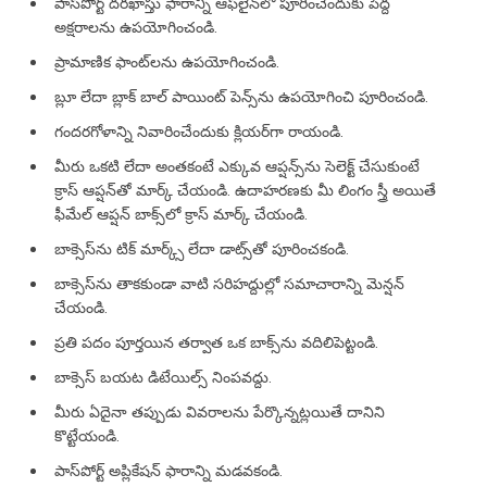
పాస్‌పోర్ట్ దరఖాస్తు ఫారాన్ని ఆఫ్‌లైన్‌లో పూరించేందుకు పెద్ద
అక్షరాలను ఉపయోగించండి.
ప్రామాణిక ఫాంట్‌లను ఉపయోగించండి.
బ్లూ లేదా బ్లాక్ బాల్ పాయింట్ పెన్స్‌ను ఉపయోగించి పూరించండి.
గందరగోళాన్ని నివారించేందుకు క్లియర్‌గా రాయండి.
మీరు ఒకటి లేదా అంతకంటే ఎక్కువ ఆప్షన్స్‌ను సెలెక్ట్ చేసుకుంటే
క్రాస్ ఆప్షన్‌తో మార్క్ చేయండి. ఉదాహరణకు మీ లింగం స్త్రీ అయితే
ఫీమేల్ ఆప్షన్‌ బాక్స్‌లో క్రాస్ మార్క్ చేయండి.
బాక్సెస్‌ను టిక్ మార్క్స్ లేదా డాట్స్‌తో పూరించకండి.
బాక్సెస్‌ను తాకకుండా వాటి సరిహద్దుల్లో సమాచారాన్ని మెన్షన్
చేయండి.
ప్రతి పదం పూర్తయిన తర్వాత ఒక బాక్స్‌ను వదిలిపెట్టండి.
బాక్సెస్ బయట డిటేయిల్స్ నింపవద్దు.
మీరు ఏదైనా తప్పుడు వివరాలను పేర్కొన్నట్లయితే దానిని
కొట్టేయండి.
పాస్‌పోర్ట్ అప్లికేషన్ ఫారాన్ని మడవకండి.