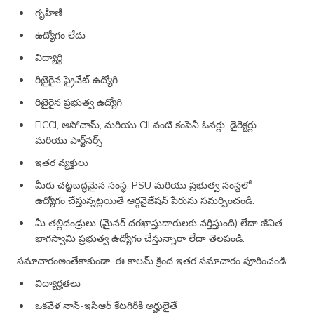
గృహిణి
ఉద్యోగం లేదు
విద్యార్థి
రిటైరైన ప్రైవేట్ ఉద్యోగి
రిటైరైన ప్రభుత్వ ఉద్యోగి
FICCI, అసోచామ్, మరియు CII వంటి కంపెనీ ఓనర్లు, డైరెక్టర్లు
మరియు పార్ట్‌నర్స్
ఇతర వ్యక్తులు
మీరు చట్టబద్ధమైన సంస్థ, PSU మరియు ప్రభుత్వ సంస్థలో
ఉద్యోగం చేస్తున్నట్లయితే ఆర్గనైజేషన్ పేరును సమర్పించండి.
మీ తల్లిదండ్రులు (మైనర్ దరఖాస్తుదారులకు వర్తిస్తుంది) లేదా జీవిత
భాగస్వామి ప్రభుత్వ ఉద్యోగం చేస్తున్నారా లేదా తెలపండి.
సమాచారంఅంతేకాకుండా, ఈ కాలమ్ క్రింద ఇతర సమాచారం పూరించండి:
విద్యార్హతలు
ఒకవేళ నాన్-ఇసిఆర్‌ కేటగిరీకి అర్హులైతే