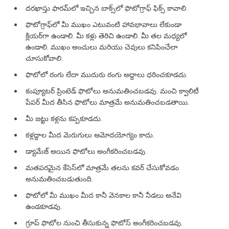
దరఖాస్తు ఫారమ్‌లో ఇచ్చిన బాక్స్‌లో ఫొటోగ్రాఫ్ ఫిక్స్ కావాలి.
ఫొటోగ్రాఫ్‌లో మీ ముఖం ఎటువంటి హావభావాలు లేకుండా
క్లియర్‌గా ఉండాలి. మీ కళ్లు తెరిచి ఉండాలి. మీ తల మధ్యలో
ఉండాలి. ముఖం అంచులు మరియు చెవులు కనిపించేలా
చూసుకోవాలి.
ఫొటోలో రంగు లేదా ముదురు రంగు అద్దాలు ధరించకూడదు.
కంప్యూటర్ ప్రింటెడ్ ఫొటోలు అనుమతించబడవు. మంచి క్వాలిటీ
పేపర్ మీద తీసిన ఫొటోలు మాత్రమే అనుమతించబడతాయి.
మీ జట్టు కళ్లను కప్పకూడదు.
కళ్లద్దాల మీద మెరుగులు ఆమోదయోగ్యం కాదు.
డ్యామేజ్ అయిన ఫొటోలు అంగీకరించబడవు.
మతపరమైన కేసెస్‌లో మాత్రమే తలను కవర్ చేసుకోవడం
అనుమతించబడుతుంది.
ఫొటోలో మీ ముఖం మీద కానీ వెనకాల కానీ నీడలు అనేవి
ఉండకూడవు.
గ్రూప్ ఫొటోల నుంచి తీసుకున్న ఫొటోస్ అంగీకరించబడవు.