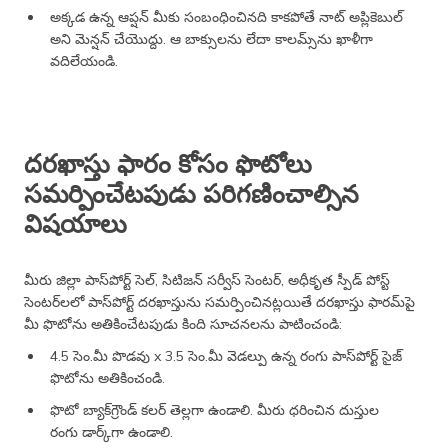
అక్కడ ఉన్న ఆప్షన్ మీకు సంబంధించినది కాకపోతే నాట్ అప్లికెబుల్
అని మెన్షన్ చేయొద్దు. ఆ బాక్సులను లేదా కాలమ్స్‌ను ఖాళీగా
వదిలేయండి.
దరఖాస్తు ఫారం కోసం ఫొటోలు
సమర్పించేటపుడు పరిగణించాల్సిన
విషయాలు
మీరు జిల్లా పాస్‌పోర్ట్ సెల్, సిటిజన్ సర్వీస్ సెంటర్, అధీకృత స్పీడ్ పోస్ట్
సెంటర్‌లలో పాస్‌పోర్ట్ దరఖాస్తును సమర్పించినట్లయితే దరఖాస్తు ఫారమ్‌పై
మీ ఫొటోను అతికించేటపుడు కింది సూచనలను పాటించండి:
4.5 సెం.మీ పొడవు x 3.5 సెం.మీ వెడల్పు ఉన్న రంగు పాస్‌పోర్ట్ సైజ్
ఫొటోను అతికించండి.
ఫొటో బ్యాక్‌గ్రౌండ్ కలర్ తెల్లగా ఉండాలి. మీరు ధరించిన దుస్తుల
రంగు డార్క్‌గా ఉండాలి.