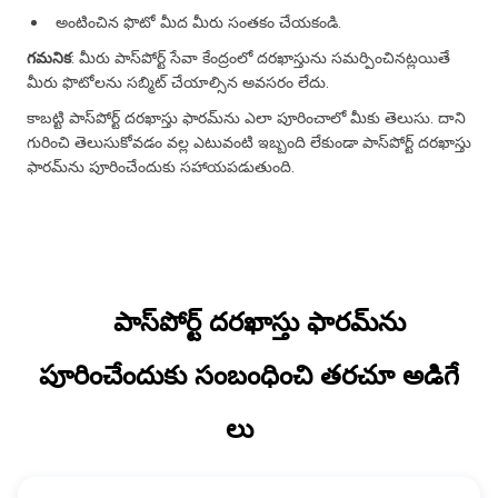
అంటించిన ఫొటో మీద మీరు సంతకం చేయకండి.
గమనిక
: మీరు పాస్‌పోర్ట్ సేవా కేంద్రంలో దరఖాస్తును సమర్పించినట్లయితే
మీరు ఫొటోలను సబ్మిట్ చేయాల్సిన అవసరం లేదు.
కాబట్టి పాస్‌పోర్ట్ దరఖాస్తు ఫారమ్‌ను ఎలా పూరించాలో మీకు తెలుసు. దాని
గురించి తెలుసుకోవడం వల్ల ఎటువంటి ఇబ్బంది లేకుండా పాస్‌పోర్ట్ దరఖాస్తు
ఫారమ్‌ను పూరించేందుకు సహాయపడుతుంది.
పాస్‌పోర్ట్ దరఖాస్తు ఫారమ్‌ను
పూరించేందుకు సంబంధించి తరచూ అడిగే
లు