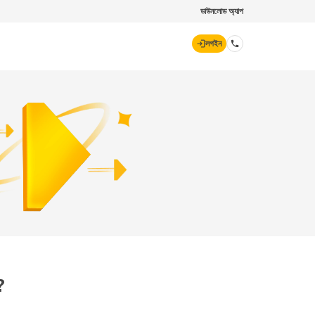
ডাউনলোড অ্যাপ
লগইন
ডিজিট জেনারেল
70260 61234
hello@godigit.com
?