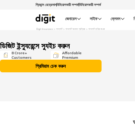
গ্রিভান্স রেড্রেসাল
বিনিয়োগকারী সম্পর্ক
বিনিয়োগকারী সম্পর্ক
জেনারেল
লাইফ
ক্লেমস
র
Digit Insurance
পাসপোর্ট
পাসপোর্ট আবেদন প্রক্রিয়া
পাসপোর্ট হারিয়ে যাওয়া
ডিজিট ইন্স্যুরেন্সে স্যুইচ করুন
8 Crore+
Affordable
Customers
Premium
প্রিমিয়াম চেক করুন