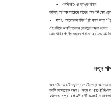
এসবিআই-এর ব্যাঙ্ক চালান
দ্রষ্টব্য: আপনার সবচেয়ে কাছের পাসপোর্ট সেবা কেন
ধাপ 5
: আবেদনের রসিদ প্রিন্ট করার জন্য "প্
এই রসিদে অ্যাপ্লিকেশন রেফারেন্স নম্বর রয়েছে।
রেজিস্টার্ড মোবাইল নম্বরে পাঠানো হবে এবং এটি নির্
নতুন পা
অফলাইনে একটি নতুন পাসপোর্টের জন্য আবেদন কর
ফর্মটি ডাউনলোড করুন। "নতুন বা পাসপোর্ট রি-ইস
যথাযথভাবে পূরণ করা এই ফর্মটি অনলাইনে আপলোড ক