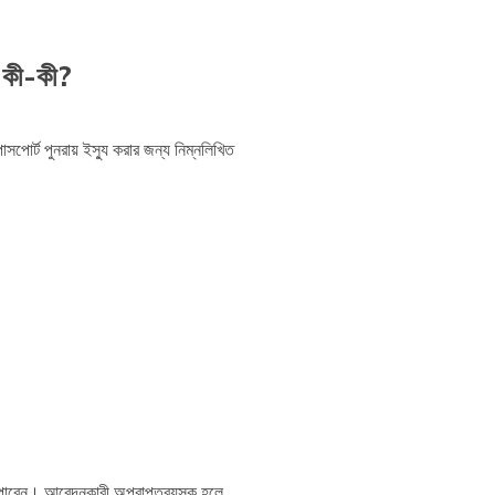
ি কী-কী?
োর্ট পুনরায় ইস্যু করার জন্য নিম্নলিখিত
পারেন। আবেদনকারী অপ্রাপ্তবয়স্ক হলে