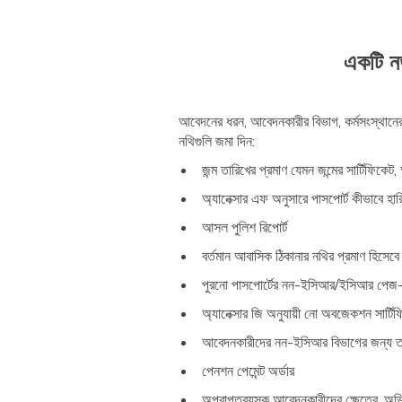
একটি নত
আবেদনের ধরন, আবেদনকারীর বিভাগ, কর্মসংস্থানের 
নথিগুলি জমা দিন:
জন্ম তারিখের প্রমাণ যেমন জন্মের সার্টিফিকেট
অ্যানেক্সার এফ অনুসারে পাসপোর্ট কীভাবে হা
আসল পুলিশ রিপোর্ট
বর্তমান আবাসিক ঠিকানার নথির প্রমাণ হিসেব
পুরনো পাসপোর্টের নন-ইসিআর/ইসিআর পেজ-সহ 
অ্যানেক্সার জি অনুযায়ী নো অবজেকশন সার্টিফি
আবেদনকারীদের নন-ইসিআর বিভাগের জন্য তথ্যগ
পেনশন পেমেন্ট অর্ডার
অপ্রাপ্তবয়স্ক আবেদনকারীদের ক্ষেত্রে, 