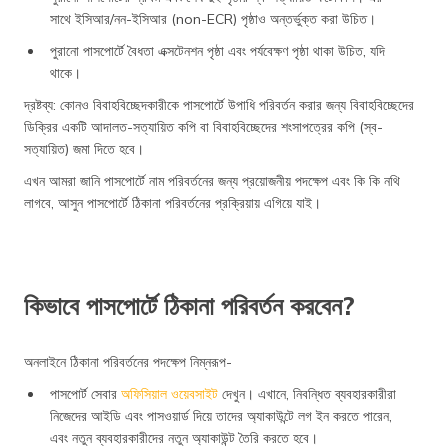
সাথে ইসিআর/নন-ইসিআর (non-ECR) পৃষ্ঠাও অন্তর্ভুক্ত করা উচিত।
পুরানো পাসপোর্টে বৈধতা এক্সটেনশন পৃষ্ঠা এবং পর্যবেক্ষণ পৃষ্ঠা থাকা উচিত, যদি
থাকে।
দ্রষ্টব্য: কোনও বিবাহবিচ্ছেদকারীকে পাসপোর্টে উপাধি পরিবর্তন করার জন্য বিবাহবিচ্ছেদের
ডিক্রির একটি আদালত-সত্যায়িত কপি বা বিবাহবিচ্ছেদের শংসাপত্রের কপি (স্ব-
সত্যায়িত) জমা দিতে হবে।
এখন আমরা জানি পাসপোর্টে নাম পরিবর্তনের জন্য প্রয়োজনীয় পদক্ষেপ এবং কি কি নথি
লাগবে, আসুন পাসপোর্টে ঠিকানা পরিবর্তনের প্রক্রিয়ায় এগিয়ে যাই।
কিভাবে পাসপোর্টে ঠিকানা পরিবর্তন করবেন?
অনলাইনে ঠিকানা পরিবর্তনের পদক্ষেপ নিম্নরূপ-
পাসপোর্ট সেবার
অফিসিয়াল ওয়েবসাইট
দেখুন। এখানে, নিবন্ধিত ব্যবহারকারীরা
নিজেদের আইডি এবং পাসওয়ার্ড দিয়ে তাদের অ্যাকাউন্টে লগ ইন করতে পারেন,
এবং নতুন ব্যবহারকারীদের নতুন অ্যাকাউন্ট তৈরি করতে হবে।