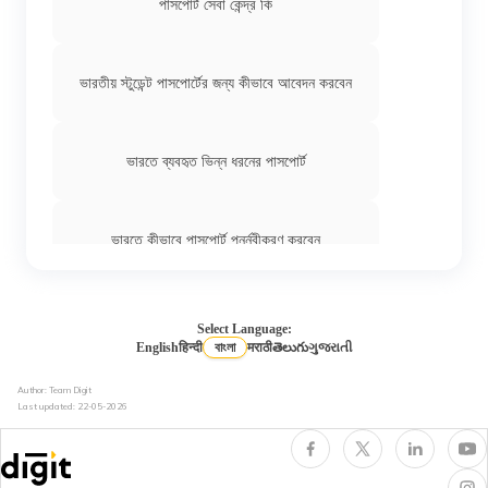
পাসপোর্ট সেবা কেন্দ্র কি
ভারতীয় স্টুডেন্ট পাসপোর্টের জন্য কীভাবে আবেদন করবেন
ভারতে ব্যবহৃত ভিন্ন ধরনের পাসপোর্ট
ভারতে কীভাবে পাসপোর্ট পুনর্নবীকরণ করবেন
পাসপোর্টের জন্য প্রয়োজনীয় নথিপত্র
Select Language:
English
हिन्दी
বাংলা
मराठी
తెలుగు
ગુજરાતી
Author: Team Digit
পাসপোর্টের জন্য পুলিশ ছাড়পত্র শংসাপত্র
Last updated:
22-05-2026
পাসপোর্ট হারিয়ে যাওয়া