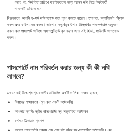
করার পর, নির্ধারিত তারিখে যাচাইকরণের জন্য আসল নথি নিয়ে নিকটবর্তী
পাসপোর্ট অফিসে যান।
বিকল্পরূপে, আপনি ই-ফর্ম ডাউনলোড করে পূরণ করতে পারেন। তারপরে, 'ভ্যালিডেট' ক্লিক
করুন এবং ফাইল সেভ করুন। তারপরে, শুধুমাত্র উপরে উল্লিখিত পদক্ষেপগুলি অনুসরণ
করুন এবং পাসপোর্ট অফিসে অ্যাপয়েন্টমেন্ট বুক করার জন্য এই XML ফাইলটি আপলোড
করুন।
পাসপোর্টে নাম পরিবর্তন করার জন্য কী কী নথি
লাগবে?
এখানে এই উদ্দেশ্যে প্রয়োজনীয় নথিগুলির একটি তালিকা দেওয়া হয়েছে:
বিবাহের শংসাপত্র (মূল এবং একটি ফটোকপি)
আপনার স্বামী/ স্ত্রীর পাসপোর্টের স্ব-সত্যায়িত ফটোকপি
বর্তমান ঠিকানার প্রমাণ
পুরানো পাসপোর্টের প্রথম এবং শেষ দুই পৃষ্ঠার স্ব-সত্যায়িত ফটোকপি। এর