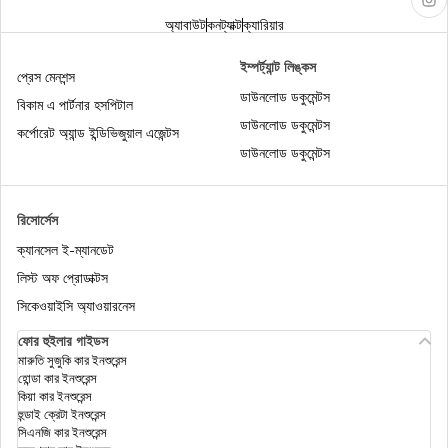
অ্যাবাউট
কনট্যাক্ট
ক্যারিয়ার
পাসপোর্ট রিইস্যু করা
ইম্পর্ট্যান্ট লিঙ্কস
প্রেস মেনশন্স
ডাউনলোড ডকুমেন্টস
বিকাম এ পার্টনার হসপিটাল
ডাউনলোড ডকুমেন্টস
ভারতে কীভাবে পাসপোর্টের পুলিশ ভেরিফিকেশন করা হয়
কর্পোরেট অ্যান্ড ইন্ডিভিজুয়াল এজেন্টস
ডাউনলোড ডকুমেন্টস
তৎকাল পাসপোর্ট
রিসোর্সেস
ক্যানসেল ই-ম্যানডেট
পাসপোর্টের ক্ষেত্রে ইসিএনআর কী
লিস্ট অফ প্রোডাক্টস
সিকেওয়াইসি অ্যাওয়ারনেস
একটি পাসপোর্টের জন্য একটি RTI আবেদন কীভাবে ফাইল
ফোর হুইলার গাইডস
করবেন
মারুতি সুজুকি কার ইনশুরেন্স
হোন্ডা কার ইনশুরেন্স
কিয়া কার ইনশুরেন্স
হুন্ডাই ক্রেটা ইনশুরেন্স
ই-পাসপোর্ট কী
সিএনজি কার ইনশুরেন্স