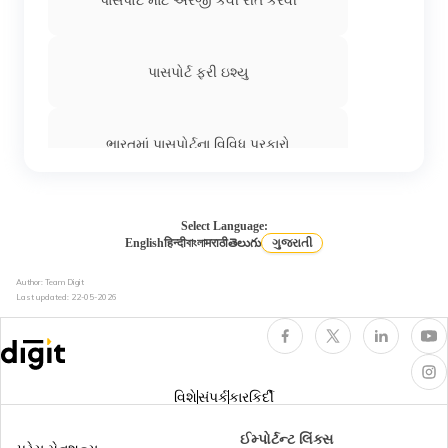
પાસપોર્ટ માટે અરજી કેવી રીતે કરવી
પાસપોર્ટ ફરી ઇશ્યુ
ભારતમાં પાસપોર્ટના વિવિધ પ્રકારો
ડિપ્લોમેટિક પાસપોર્ટ
Select Language:
English
हिन्दी
বাংলা
मराठी
తెలుగు
ગુજરાતી
Author: Team Digit
ભારતમાં બેવડી નાગરિકતા
Last updated:
22-05-2026
પાસપોર્ટ સ્ટેટસ કેવી રીતે ચેક કરવું
વિશે
સંપર્ક
કારકિર્દી
પાસપોર્ટમાં ECNR શું છે
ઈમ્પોર્ટન્ટ લિંક્સ