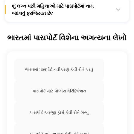
શું લગ્ન પછી મહિલાઓ માટે પાસપોર્ટમાં નામ
બદલવું ફરજિયાત છે?
ના, લગ્ન પછી મહિલાઓને પાસપોર્ટમાં તેમના નામ ફરજિયાતપણે
બદલવાની જરૂર નથી. આવા ફેરફાર કરવા અરજદારની વ્યક્તિગત
પસંદગી છે.
ભારતમાં પાસપોર્ટ વિશેના અગત્યના લેખો
ભારતમાં પાસપોર્ટ નવીકરણ કેવી રીતે કરવું
પાસપોર્ટ માટે પોલીસ વેરિફિકેશન
પાસપોર્ટ અરજી ફોર્મ કેવી રીતે ભરવું