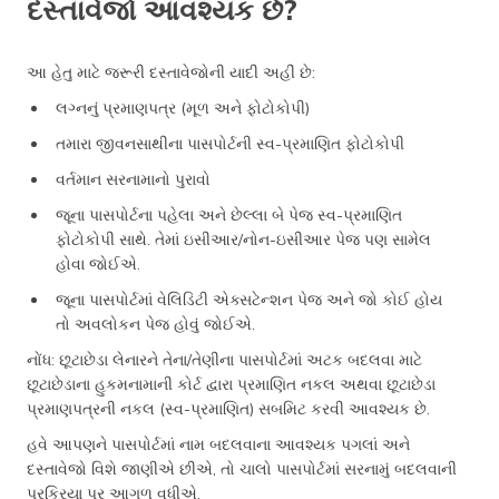
દસ્તાવેજો આવશ્યક છે?
આ હેતુ માટે જરૂરી દસ્તાવેજોની યાદી અહીં છે:
લગ્નનું પ્રમાણપત્ર (મૂળ અને ફોટોકોપી)
તમારા જીવનસાથીના પાસપોર્ટની સ્વ-પ્રમાણિત ફોટોકોપી
વર્તમાન સરનામાનો પુરાવો
જૂના પાસપોર્ટના પહેલા અને છેલ્લા બે પેજ સ્વ-પ્રમાણિત
ફોટોકોપી સાથે. તેમાં ઇસીઆર/નોન-ઇસીઆર પેજ પણ સામેલ
હોવા જોઈએ.
જૂના પાસપોર્ટમાં વેલિડિટી એક્સટેન્શન પેજ અને જો કોઈ હોય
તો અવલોકન પેજ હોવું જોઈએ.
નોંધ: છૂટાછેડા લેનારને તેના/તેણીના પાસપોર્ટમાં અટક બદલવા માટે
છૂટાછેડાના હુકમનામાની કોર્ટ દ્વારા પ્રમાણિત નકલ અથવા છૂટાછેડા
પ્રમાણપત્રની નકલ (સ્વ-પ્રમાણિત) સબમિટ કરવી આવશ્યક છે.
હવે આપણને પાસપોર્ટમાં નામ બદલવાના આવશ્યક પગલાં અને
દસ્તાવેજો વિશે જાણીએ છીએ, તો ચાલો પાસપોર્ટમાં સરનામું બદલવાની
પ્રક્રિયા પર આગળ વધીએ.