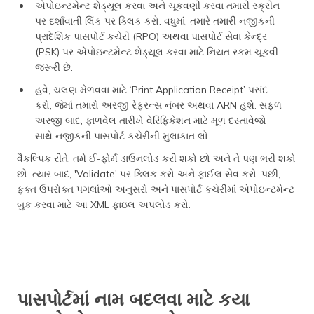
એપોઇન્ટમેન્ટ શેડ્યૂલ કરવા અને ચૂકવણી કરવા તમારી સ્ક્રીન
પર દર્શાવાતી લિંક પર ક્લિક કરો. વધુમાં, તમારે તમારી નજીકની
પ્રાદેશિક પાસપોર્ટ કચેરી (RPO) અથવા પાસપોર્ટ સેવા કેન્દ્ર
(PSK) પર એપોઇન્ટમેન્ટ શેડ્યૂલ કરવા માટે નિયત રકમ ચૂકવી
જરૂરી છે.
હવે, ચલણ મેળવવા માટે ‘Print Application Receipt’ પસંદ
કરો, જેમાં તમારો અરજી રેફરન્સ નંબર અથવા ARN હશે. સફળ
અરજી બાદ, ફાળવેલ તારીખે વેરિફિકેશન માટે મૂળ દસ્તાવેજો
સાથે નજીકની પાસપોર્ટ કચેરીની મુલાકાત લો.
વૈકલ્પિક રીતે, તમે ઈ-ફોર્મ ડાઉનલોડ કરી શકો છો અને તે પણ ભરી શકો
છો. ત્યાર બાદ, 'Validate' પર ક્લિક કરો અને ફાઈલ સેવ કરો. પછી,
ફક્ત ઉપરોક્ત પગલાંઓ અનુસરો અને પાસપોર્ટ કચેરીમાં એપોઇન્ટમેન્ટ
બુક કરવા માટે આ XML ફાઇલ અપલોડ કરો.
પાસપોર્ટમાં નામ બદલવા માટે કયા