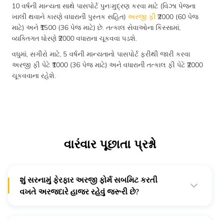
10 વર્ષની માન્યતા સાથે પાસપોર્ટ પુનઃમુદ્રણ કરવા માટે (વિઝા પેજના
ખાલી થવાને કારણે વધારાની પુસ્તક સહિત)
અરજી ફી
₹2000 (60 પેજ
માટે) અને ₹1500 (36 પેજ માટે) છે. તત્કાલ સેવાઓના કિસ્સામાં,
વ્યક્તિગત ધોરણે ₹2000 વધારાના ચૂકવવા પડશે.
વધુમાં, સગીરો માટે, 5 વર્ષની માન્યતાનો પાસપોર્ટ ફરીથી જારી કરવા
અરજી ફી પેટે ₹1000 (36 પેજ માટે) અને વધારાની તત્કાલ ફી પેટે ₹2000
ચૂકવવાના રહેશે.
વારંવાર પૂછાતા પ્રશ્નો
શું સરનામું ફેરફાર અરજી ફોર્મ સબમિટ કરતી
વખતે અરજદારે હાજર રહેવું જરૂરી છે?
ના, સરનામામાં ફેરફાર માટેની અરજી પ્રક્રિયા ઓનલાઇન થાય
છે.