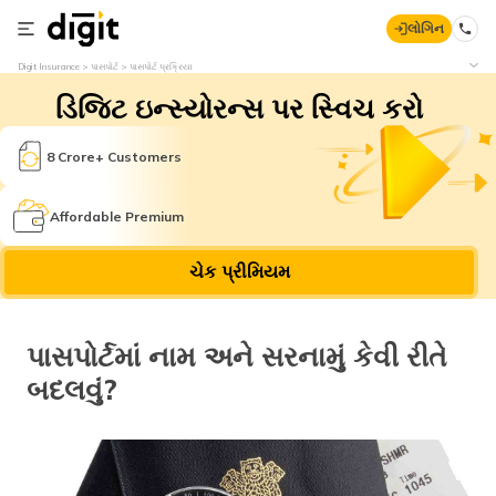
લોગિન
Digit Insurance
પાસપોર્ટ
પાસપોર્ટ પ્રક્રિયા
ડિજિટ ઇન્સ્યોરન્સ પર સ્વિચ કરો
8 Crore+ Customers
Affordable Premium
ચેક પ્રીમિયમ
પાસપોર્ટમાં નામ અને સરનામું કેવી રીતે
બદલવું?