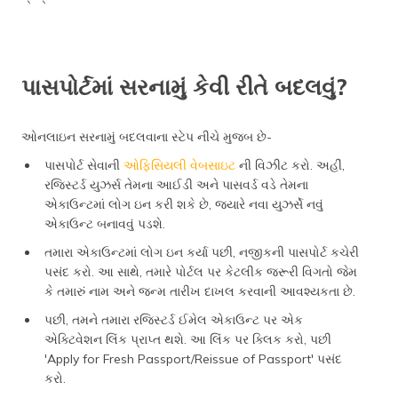
પાસપોર્ટમાં સરનામું કેવી રીતે બદલવું?
ઓનલાઇન સરનામું બદલવાના સ્ટેપ નીચે મુજબ છે-
પાસપોર્ટ સેવાની
ઓફિસિયલી વેબસાઇટ
ની વિઝીટ કરો. અહીં,
રજિસ્ટર્ડ યુઝર્સ તેમના આઈડી અને પાસવર્ડ વડે તેમના
એકાઉન્ટમાં લોગ ઇન કરી શકે છે, જ્યારે નવા યુઝર્સે નવું
એકાઉન્ટ બનાવવું પડશે.
તમારા એકાઉન્ટમાં લોગ ઇન કર્યા પછી, નજીકની પાસપોર્ટ કચેરી
પસંદ કરો. આ સાથે, તમારે પોર્ટલ પર કેટલીક જરૂરી વિગતો જેમ
કે તમારું નામ અને જન્મ તારીખ દાખલ કરવાની આવશ્યકતા છે.
પછી, તમને તમારા રજિસ્ટર્ડ ઈમેલ એકાઉન્ટ પર એક
એક્ટિવેશન લિંક પ્રાપ્ત થશે. આ લિંક પર ક્લિક કરો, પછી
'Apply for Fresh Passport/Reissue of Passport' પસંદ
કરો.