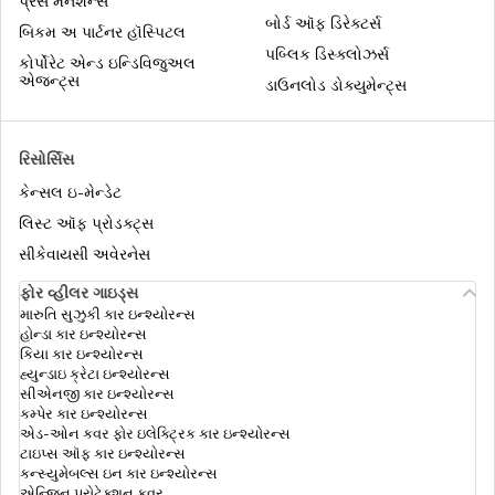
પ્રેસ મેનશન્સ
બોર્ડ ઑફ ડિરેક્ટર્સ
બિકમ અ પાર્ટનર હૉસ્પિટલ
પબ્લિક ડિસ્ક્લોઝર્સ
વિદ્યાર્થી પાસપોર્ટ માટે કેવી રીતે અરજી કરવી
કોર્પોરેટ એન્ડ ઇન્ડિવિજુઅલ
એજન્ટ્સ
ડાઉનલોડ ડોક્યુમેન્ટ્સ
પાસપોર્ટની ખોટ
રિસોર્સિસ
કેન્સલ ઇ-મેન્ડેટ
ભારતમાં ઇ-પાસપોર્ટ શું છે
લિસ્ટ ઑફ પ્રોડક્ટ્સ
સીકેવાયસી અવેરનેસ
ફોર વ્હીલર ગાઇડ્સ
શિશુ પાસપોર્ટ
મારુતિ સુઝુકી કાર ઇન્શ્યોરન્સ
હોન્ડા કાર ઇન્શ્યોરન્સ
કિયા કાર ઇન્શ્યોરન્સ
હ્યુન્ડાઇ ક્રેટા ઇન્શ્યોરન્સ
ભારતીય પાસપોર્ટ માટે જરુરી દસ્તાવેજો
સીએનજી કાર ઇન્શ્યોરન્સ
કમ્પેર કાર ઇન્શ્યોરન્સ
એડ-ઓન કવર ફોર ઇલેક્ટ્રિક કાર ઇન્શ્યોરન્સ
ટાઇપ્સ ઑફ કાર ઇન્શ્યોરન્સ
પાસપોર્ટ માટે પોલીસ મંજૂરી પત્ર
કન્સ્યુમેબલ્સ ઇન કાર ઇન્શ્યોરન્સ
એન્જિન પ્રોટેક્શન કવર