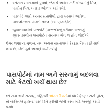
વર્તમાન સરનામાનો પુરાવો, જેમ કે આધાર કાર્ડ, વીજળીનું બિલ,
પાણીનું બિલ, મતદાર ઓળખ કાર્ડ વગેરે.
પાસપોર્ટ જારી કરનાર સત્તાધીશો દ્વારા કરવામાં આવેલા
અવલોકનના પેજની નકલ (સ્વ-પ્રમાણિત)
જીવનસાથીનો પાસપોર્ટ (અરજદારનું વર્તમાન સરનામું
જીવનસાથીના પાસપોર્ટના સરનામા જેવું જ હોવું જોઈએ)
ઉપર જણાવ્યા મુજબ, નામ અથવા સરનામામાં ફેરફાર નિયત ફી સાથે
થાય છે, જેની હવે આપણે ચર્ચા કરીશું.
પાસપોર્ટમાં નામ અને સરનામું બદલવા
માટે કેટલો ખર્ચ થાય છે?
જો નામ અને સરનામું સહિતની
અંગત વિગતો
માં કોઈ ફેરફાર થયો હોય,
તો વ્યક્તિએ હાલના પાસપોર્ટને ફરીથી જારી કરવા માટે અરજી કરવી
પડશે.