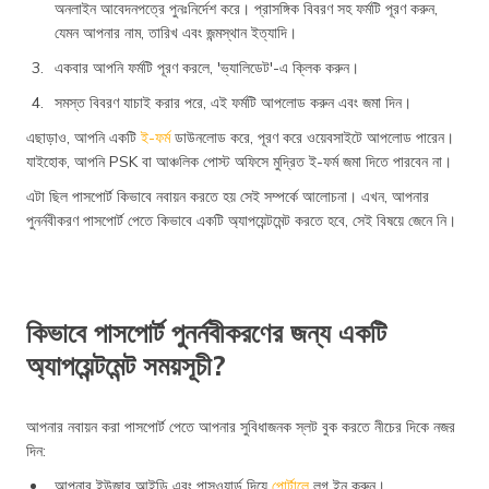
অনলাইন আবেদনপত্রে পুনঃনির্দেশ করে। প্রাসঙ্গিক বিবরণ সহ ফর্মটি পূরণ করুন,
যেমন আপনার নাম, তারিখ এবং জন্মস্থান ইত্যাদি।
একবার আপনি ফর্মটি পূরণ করলে, 'ভ্যালিডেট'-এ ক্লিক করুন।
সমস্ত বিবরণ যাচাই করার পরে, এই ফর্মটি আপলোড করুন এবং জমা দিন।
এছাড়াও, আপনি একটি
ই-ফর্ম
ডাউনলোড করে, পূরণ করে ওয়েবসাইটে আপলোড পারেন।
যাইহোক, আপনি PSK বা আঞ্চলিক পোস্ট অফিসে মুদ্রিত ই-ফর্ম জমা দিতে পারবেন না।
এটা ছিল পাসপোর্ট কিভাবে নবায়ন করতে হয় সেই সম্পর্কে আলোচনা। এখন, আপনার
পুনর্নবীকরণ পাসপোর্ট পেতে কিভাবে একটি অ্যাপয়েন্টমেন্ট করতে হবে, সেই বিষয়ে জেনে নি।
কিভাবে পাসপোর্ট পুনর্নবীকরণের জন্য একটি
অ্যাপয়েন্টমেন্ট সময়সূচী?
আপনার নবায়ন করা পাসপোর্ট পেতে আপনার সুবিধাজনক স্লট বুক করতে নীচের দিকে নজর
দিন:
আপনার ইউজার আইডি এবং পাসওয়ার্ড দিয়ে
পোর্টালে
লগ ইন করুন।