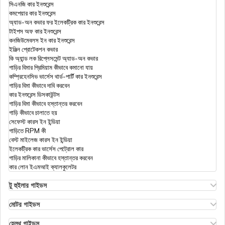
সিএনজি কার ইনশুরেন্স
কমপেয়ার কার ইনশুরেন্স
অ্যাড-অন কভার ফর ইলেকট্রিক কার ইনশুরেন্স
টাইপস অফ কার ইনশুরেন্স
ভারতে দ্বৈত নাগরিকত্ব
কনজিউমেবলস ইন কার ইনশুরেন্স
ইঞ্জিন প্রোটেকশন কভার
কি অ্যান্ড লক রিপ্লেসমেন্ট অ্যাড-অন কভার
গাড়ির বিমার প্রিমিয়াম কীভাবে কমানো যায়
কিভাবে পাসপোর্টে স্বামী/ স্ত্রীর নাম যুক্ত করবেন
কম্প্রিহেনসিভ ভার্সেস থার্ড-পার্টি কার ইনশুরেন্স
গাড়ির বিমা কীভাবে দাবি করবেন
কার ইনশুরেন্স ডিসকাউন্টস
গাড়ির বিমা কীভাবে হস্তান্তর করবেন
ভারতীয় কূটনৈতিক পাসপোর্ট
গাড়ি কীভাবে চালাতে হয়
সেফেস্ট কারস ইন ইন্ডিয়া
গাড়িতে RPM কী
বেস্ট মাইলেজ কারস ইন ইন্ডিয়া
পাসপোর্ট ফি
ইলেকট্রিক কার ভার্সেস পেট্রোল কার
গাড়ির মালিকানা কীভাবে হস্তান্তর করবেন
কার লোন ইএমআই ক্যালকুলেটর
কীভাবে পাসপোর্টে নাম এবং ঠিকানা পরিবর্তন করবেন
টু হুইলার গাইডস
ওলা এস১ ইনসুরেন্স
এথার এনার্জি বাইক ইনসুরেন্স
মোটর গাইডস
হিরো স্প্লেন্ডর বাইক ইনসুরেন্স
মোটর ইনসুরেন্স
পাসপোর্টের জন্য কীভাবে আবেদন করবেন
হিরো এইচএফ ডিলাক্স ইনসুরেন্স
টাইপস অফ মোটর ইনসুরেন্স
হেলথ গাইডস