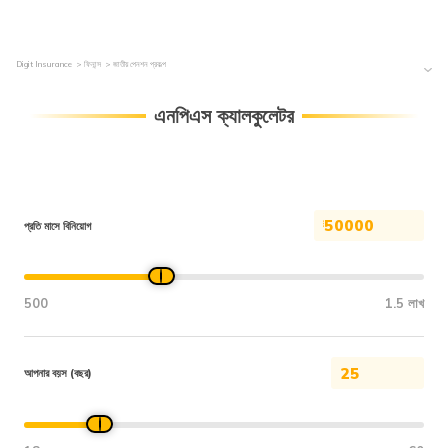
Digit Insurance
ফিনান্স
জাতীয় পেনশন প্রকল্প
এনপিএস ক্যালকুলেটর
₹
প্রতি মাসে বিনিয়োগ
500
1.5 লাখ
আপনার বয়স (বছর)