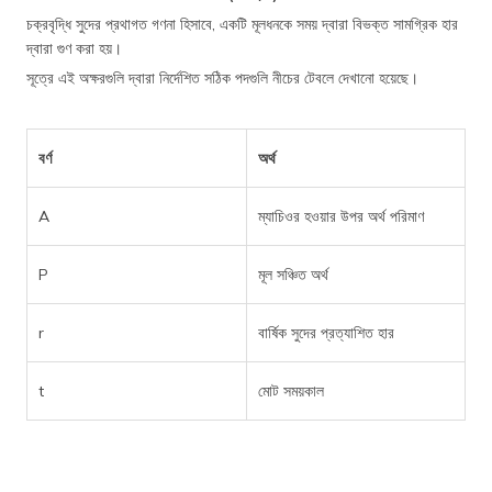
চক্রবৃদ্ধি সুদের প্রথাগত গণনা হিসাবে, একটি মূলধনকে সময় দ্বারা বিভক্ত সামগ্রিক হার
দ্বারা গুণ করা হয়।
সূত্রে এই অক্ষরগুলি দ্বারা নির্দেশিত সঠিক পদগুলি নীচের টেবলে দেখানো হয়েছে।
বর্ণ
অর্থ
A
ম্যাচিওর হওয়ার উপর অর্থ পরিমাণ
P
মূল সঞ্চিত অর্থ
r
বার্ষিক সুদের প্রত্যাশিত হার
t
মোট সময়কাল