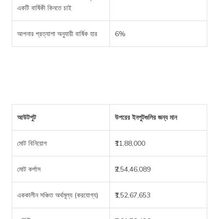
একটি বার্ষিকী কিনতে চাই
আপনার প্রত্যাশা অনুযায়ী বার্ষিক হার
6%
আউটপুট
উপরের ইনপুটগুলির জন্য মান
মোট বিনিয়োগ
₹11,88,000
মোট কর্পাস
₹2,54,46,089
এককালীন সঞ্চিত অর্থমূল্য (করযোগ্য)
₹1,52,67,653