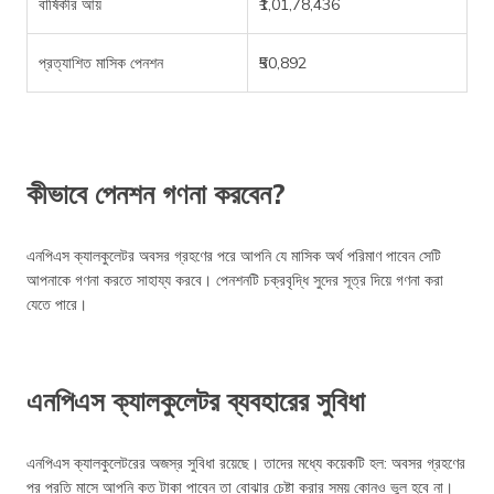
বার্ষিকীর আয়
₹1,01,78,436
প্রত্যাশিত মাসিক পেনশন
₹50,892
কীভাবে পেনশন গণনা করবেন?
এনপিএস ক্যালকুলেটর অবসর গ্রহণের পরে আপনি যে মাসিক অর্থ পরিমাণ পাবেন সেটি
আপনাকে গণনা করতে সাহায্য করবে। পেনশনটি চক্রবৃদ্ধি সুদের সূত্র দিয়ে গণনা করা
যেতে পারে।
এনপিএস ক্যালকুলেটর ব্যবহারের সুবিধা
এনপিএস ক্যালকুলেটরের অজস্র সুবিধা রয়েছে। তাদের মধ্যে কয়েকটি হল: অবসর গ্রহণের
পর প্রতি মাসে আপনি কত টাকা পাবেন তা বোঝার চেষ্টা করার সময় কোনও ভুল হবে না।