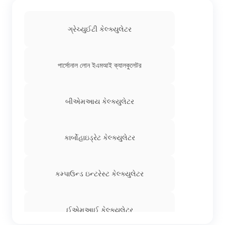
ગ્રેચ્યુઈટી કેલ્ક્યુલેટર
পার্সোনাল লোন ইএমআই ক্যালকুলেটর
બીએમઆય કેલ્ક્યુલેટર
કાર્બોહાઇડ્રેટ કેલ્ક્યુલેટર
કમ્પાઉન્ડ ઇન્ટરેસ્ટ કેલ્ક્યુલેટર
ઈએમઆઈ કેલ્ક્યુલેટર