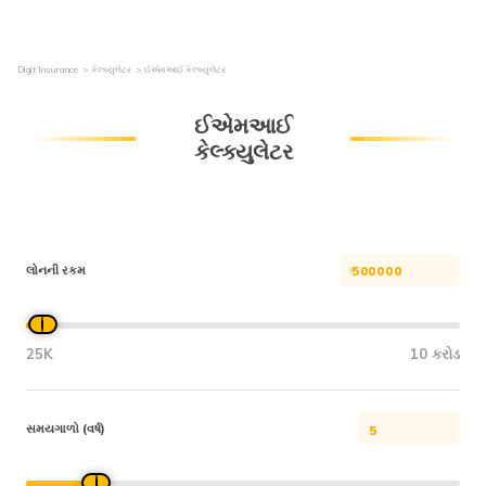
Digit Insurance
કેલ્ક્યુલેટર
ઈએમઆઈ કેલ્ક્યુલેટર
ઈએમઆઈ
કેલ્ક્યુલેટર
લોનની રકમ
25K
10 કરોડ
સમયગાળો (વર્ષ)