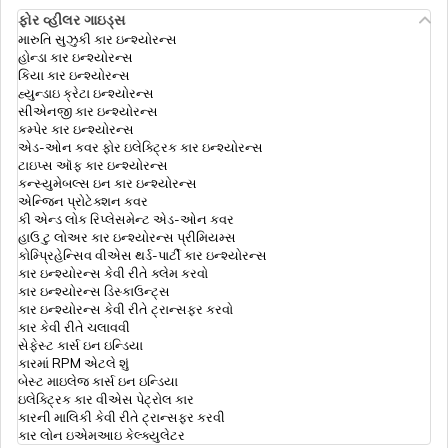
ફોર વ્હીલર ગાઇડ્સ
FD કેલ્ક્યુલેટર
મારુતિ સુઝુકી કાર ઇન્શ્યોરન્સ
હોન્ડા કાર ઇન્શ્યોરન્સ
કિયા કાર ઇન્શ્યોરન્સ
હ્યુન્ડાઇ ક્રેટા ઇન્શ્યોરન્સ
ওভ্যুলেশন তারিখ ক্যালকুলেটর
સીએનજી કાર ઇન્શ્યોરન્સ
કમ્પેર કાર ઇન્શ્યોરન્સ
એડ-ઓન કવર ફોર ઇલેક્ટ્રિક કાર ઇન્શ્યોરન્સ
ટાઇપ્સ ઑફ કાર ઇન્શ્યોરન્સ
કન્સ્યુમેબલ્સ ઇન કાર ઇન્શ્યોરન્સ
એન્જિન પ્રોટેક્શન કવર
કી એન્ડ લોક રિપ્લેસમેન્ટ એડ-ઓન કવર
હાઉ ટુ લોઅર કાર ઇન્શ્યોરન્સ પ્રીમિયમ્સ
કોમ્પ્રિહેન્સિવ વીએસ થર્ડ-પાર્ટી કાર ઇન્શ્યોરન્સ
કાર ઇન્શ્યોરન્સ કેવી રીતે ક્લેમ કરવો
કાર ઇન્શ્યોરન્સ ડિસ્કાઉન્ટ્સ
કાર ઇન્શ્યોરન્સ કેવી રીતે ટ્રાન્સફર કરવો
કાર કેવી રીતે ચલાવવી
સેફેસ્ટ કાર્સ ઇન ઇન્ડિયા
કારમાં RPM એટલે શું
બેસ્ટ માઇલેજ કાર્સ ઇન ઇન્ડિયા
ઇલેક્ટ્રિક કાર વીએસ પેટ્રોલ કાર
કારની માલિકી કેવી રીતે ટ્રાન્સફર કરવી
કાર લોન ઇએમઆઇ કેલ્ક્યુલેટર