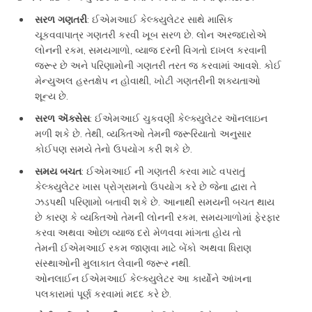
સરળ ગણતરી
: ઈએમઆઈ કેલ્ક્યુલેટર સાથે માસિક
ચૂકવવાપાત્ર ગણતરી કરવી ખૂબ સરળ છે. લોન અરજદારોએ
લોનની રકમ, સમયગાળો, વ્યાજ દરની વિગતો દાખલ કરવાની
જરૂર છે અને પરિણામોની ગણતરી તરત જ કરવામાં આવશે. કોઈ
મેન્યુઅલ હસ્તક્ષેપ ન હોવાથી, ખોટી ગણતરીની શક્યતાઓ
શૂન્ય છે.
સરળ ઍક્સેસ
: ઈએમઆઈ ચુકવણી કેલ્ક્યુલેટર ઑનલાઇન
મળી શકે છે. તેથી, વ્યક્તિઓ તેમની જરૂરિયાતો અનુસાર
કોઈપણ સમયે તેનો ઉપયોગ કરી શકે છે.
સમય બચત
: ઈએમઆઈ ની ગણતરી કરવા માટે વપરાતું
કેલ્ક્યુલેટર ખાસ પ્રોગ્રામનો ઉપયોગ કરે છે જેના દ્વારા તે
ઝડપથી પરિણામો બતાવી શકે છે. આનાથી સમયની બચત થાય
છે કારણ કે વ્યક્તિઓ તેમની લોનની રકમ, સમયગાળોમાં ફેરફાર
કરવા અથવા ઓછા વ્યાજ દરો મેળવવા માંગતા હોય તો
તેમની ઈએમઆઈ રકમ જાણવા માટે બેંકો અથવા ધિરાણ
સંસ્થાઓની મુલાકાત લેવાની જરૂર નથી.
ઓનલાઈન ઈએમઆઈ કેલ્ક્યુલેટર આ કાર્યોને આંખના
પલકારામાં પૂર્ણ કરવામાં મદદ કરે છે.