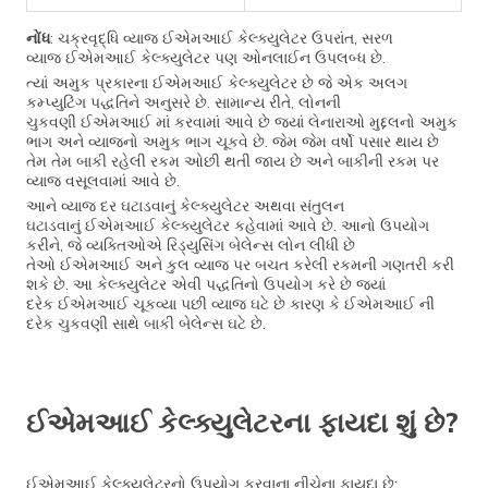
નોંધ
: ચક્રવૃદ્ધિ વ્યાજ ઈએમઆઈ કેલ્ક્યુલેટર ઉપરાંત, સરળ
વ્યાજ ઈએમઆઈ કેલ્ક્યુલેટર પણ ઓનલાઈન ઉપલબ્ધ છે.
ત્યાં અમુક પ્રકારના ઈએમઆઈ કેલ્ક્યુલેટર છે જે એક અલગ
કમ્પ્યુટિંગ પદ્ધતિને અનુસરે છે. સામાન્ય રીતે, લોનની
ચુકવણી ઈએમઆઈ માં કરવામાં આવે છે જ્યાં લેનારાઓ મુદ્દલનો અમુક
ભાગ અને વ્યાજનો અમુક ભાગ ચૂકવે છે. જેમ જેમ વર્ષો પસાર થાય છે
તેમ તેમ બાકી રહેલી રકમ ઓછી થતી જાય છે અને બાકીની રકમ પર
વ્યાજ વસૂલવામાં આવે છે.
આને વ્યાજ દર ઘટાડવાનું કેલ્ક્યુલેટર અથવા સંતુલન
ઘટાડવાનું ઈએમઆઈ કેલ્ક્યુલેટર કહેવામાં આવે છે. આનો ઉપયોગ
કરીને, જે વ્યક્તિઓએ રિડ્યુસિંગ બેલેન્સ લોન લીધી છે
તેઓ ઈએમઆઈ અને કુલ વ્યાજ પર બચત કરેલી રકમની ગણતરી કરી
શકે છે. આ કેલ્ક્યુલેટર એવી પદ્ધતિનો ઉપયોગ કરે છે જ્યાં
દરેક ઈએમઆઈ ચૂકવ્યા પછી વ્યાજ ઘટે છે કારણ કે ઈએમઆઈ ની
દરેક ચુકવણી સાથે બાકી બેલેન્સ ઘટે છે.
ઈએમઆઈ કેલ્ક્યુલેટરના ફાયદા શું છે?
ઈએમઆઈ કેલ્ક્યુલેટરનો ઉપયોગ કરવાના નીચેના ફાયદા છે: