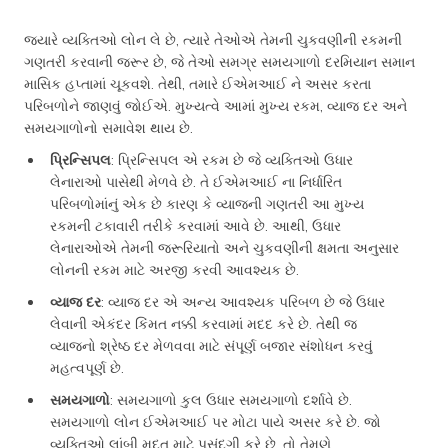
જ્યારે વ્યક્તિઓ લોન લે છે, ત્યારે તેઓએ તેમની ચુકવણીની રકમની
ગણતરી કરવાની જરૂર છે, જે તેઓ સમગ્ર સમયગાળો દરમિયાન સમાન
માસિક હપ્તામાં ચૂકવશે. તેથી, તમારે ઈએમઆઈ ને અસર કરતા
પરિબળોને જાણવું જોઈએ. મુખ્યત્વે આમાં મુખ્ય રકમ, વ્યાજ દર અને
સમયગાળોનો સમાવેશ થાય છે.
પ્રિન્સિપલ
: પ્રિન્સિપલ એ રકમ છે જે વ્યક્તિઓ ઉધાર
લેનારાઓ પાસેથી મેળવે છે. તે ઈએમઆઈ ના નિર્ધારિત
પરિબળોમાંનું એક છે કારણ કે વ્યાજની ગણતરી આ મુખ્ય
રકમની ટકાવારી તરીકે કરવામાં આવે છે. આથી, ઉધાર
લેનારાઓએ તેમની જરૂરિયાતો અને ચુકવણીની ક્ષમતા અનુસાર
લોનની રકમ માટે અરજી કરવી આવશ્યક છે.
વ્યાજ દર
: વ્યાજ દર એ અન્ય આવશ્યક પરિબળ છે જે ઉધાર
લેવાની એકંદર કિંમત નક્કી કરવામાં મદદ કરે છે. તેથી જ
વ્યાજનો શ્રેષ્ઠ દર મેળવવા માટે સંપૂર્ણ બજાર સંશોધન કરવું
મહત્વપૂર્ણ છે.
સમયગાળો
: સમયગાળો કુલ ઉધાર સમયગાળો દર્શાવે છે.
સમયગાળો લોન ઈએમઆઈ પર મોટા પાયે અસર કરે છે. જો
વ્યક્તિઓ લાંબી મુદત માટે પસંદગી કરે છે, તો તેમણે