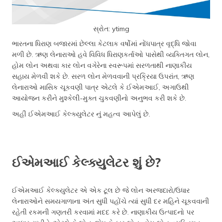
સ્રોત: ytimg
ભારતના ધિરાણ બજારમાં છેલ્લા કેટલાક વર્ષોમાં નોંધપાત્ર વૃદ્ધિ જોવા
મળી છે. ઋણ લેનારાઓ હવે વિવિધ ધિરાણકર્તાઓ પાસેથી વ્યક્તિગત લોન,
હોમ લોન અથવા કાર લોન વગેરેના સ્વરૂપમાં સરળતાથી નાણાકીય
સહાય મેળવી શકે છે. સરળ લોન મેળવવાની પ્રક્રિયા ઉપરાંત, ઋણ
લેનારાઓ માસિક ચૂકવણી પાત્ર એટલે કે ઈએમઆઈ, અગાઉથી
આયોજન કરીને મુશ્કેલી-મુક્ત ચુકવણીનો અનુભવ કરી શકે છે.
અહીં ઈએમઆઈ કેલ્ક્યુલેટર નું મહત્વ આપેલું છે.
ઈએમઆઈ કેલ્ક્યુલેટર શું છે?
ઈએમઆઈ કેલ્ક્યુલેટર એ એક ટૂલ છે જે લોન અરજદારો/ઉધાર
લેનારાઓને સમયગાળાના અંત સુધી પહોંચે ત્યાં સુધી દર મહિને ચૂકવવાની
રહેતી રકમની ગણતરી કરવામાં મદદ કરે છે. નાણાકીય ઉત્પાદનો પર