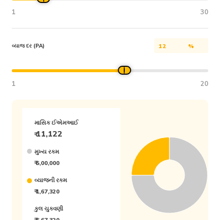
1
30
વ્યાજ દર (PA)
%
1
20
માસિક ઈએમઆઈ
11,122
₹
મુખ્ય રકમ
₹ 5,00,000
વ્યાજની રકમ
₹ 1,67,320
કુલ ચુકવણી
₹ 6,67,320