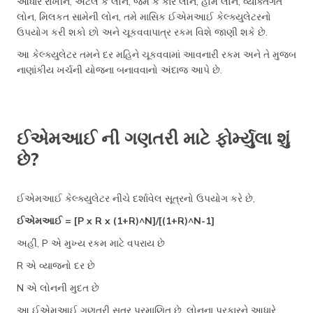
આધાર રાખીને, એટલે કે લોન, જેમ કે કાર લોન, હોમ લોન, વ્યક્તિગત
લોન, મિલકત સામેની લોન, તમે માસિક ઈએમઆઈ કેલ્ક્યુલેટરનો
ઉપયોગ કરી શકો છો અને ચૂકવવાપાત્ર રકમ વિશે જાણી શકે છે.
આ કેલ્ક્યુલેટર તમને દર મહિને ચૂકવવામાં આવનારી રકમ અને તે મુજબ
નાણાંકીય ખર્ચની યોજના બનાવવાનો અંદાજ આપે છે.
ઈએમઆઈ ની ગણતરી માટે ફોર્મ્યુલા શું
છે?
ઈએમઆઈ કેલ્ક્યુલેટર નીચે દર્શાવેલ સૂત્રનો ઉપયોગ કરે છે,
ઈએમઆઈ = [P x R x (1+R)^N]/[(1+R)^N-1]
અહીં, P એ મુખ્ય રકમ માટે વપરાય છે
R એ વ્યાજનો દર છે
N એ લોનની મુદત છે
આ ઈએમઆઈ ગણતરી સૂત્ર પ્રમાણિત છે. લોનના પ્રકારને આધારે