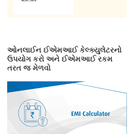
ઓનલાઈન ઈએમઆઈ કેલ્ક્યુલેટરનો
ઉપયોગ કરો અને ઈએમઆઈ રકમ
તરત જ મેળવો