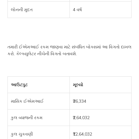
લોનની મુદત
4 વર્ષ
તમારી ઈએમઆઈ રકમ જાણવા માટે સંબંધિત બોક્સમાં આ વિગતો દાખલ
કરો. કેલ્ક્યુલેટર નીચેની વિગતો બતાવશે.
આઉટપુટ
મૂલ્યો
માસિક ઈએમઆઈ
₹26,334
કુલ વ્યાજની રકમ
₹2,64,032
કુલ ચુકવણી
₹12,64,032