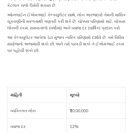
કેટલાક ચલો ઉમેરી શકાય છે.
ઓનલાઈન ઈએમઆઈ કેલ્ક્યુલેટર સાથે, લોન અરજદારો તેમની માસિક
ચૂકવણીની સરળતાથી ગણતરી કરી શકે છે. ચોક્કસ પરિણામો માટે, ચોક્કસ
લોનની રકમ, સમયગાળો (વર્ષોમાં) અને વ્યાજ દર (વાર્ષિક) પ્રદાન કરો.
આ કેલ્ક્યુલેટર આપેલા ડેટા મુજબ ત્વરિત પરિણામો દર્શાવે છે. તમે વિવિધ
સંયોજનો અજમાવી શકો છો અને તમે પરવડી શકો તે ઈએમઆઈ રકમ
પર પહોંચી શકો છો.
માહિતી
મૂલ્યો
વ્યક્તિગત લોન
₹10,00,000
વ્યાજ દર
12%