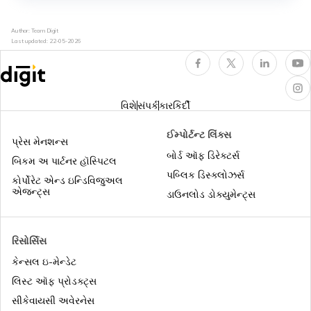
প্রেগন্যান্সি দ্যু ডেট ক্যালকুলেটর অনলাইন ক্যালকুলেটর
Author: Team Digit
Last updated:
22-05-2026
કાર લોન EMI કેલ્ક્યુલેટર
વિશે
સંપર્ક
કારકિર્દી
এনএসসি ক্যালকুলেটর
ઈમ્પોર્ટન્ટ લિંક્સ
પ્રેસ મેનશન્સ
બોર્ડ ઑફ ડિરેક્ટર્સ
બિકમ અ પાર્ટનર હૉસ્પિટલ
પબ્લિક ડિસ્ક્લોઝર્સ
এসআইপি ক্যালকুলেটর
કોર્પોરેટ એન્ડ ઇન્ડિવિજુઅલ
એજન્ટ્સ
ડાઉનલોડ ડોક્યુમેન્ટ્સ
ইউলিপ ক্যালকুলেটর
રિસોર્સિસ
કેન્સલ ઇ-મેન્ડેટ
બાઇક લોન EMI કેલ્ક્યુલેટર
લિસ્ટ ઑફ પ્રોડક્ટ્સ
સીકેવાયસી અવેરનેસ