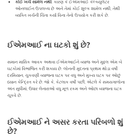
કોઈ ખર્ચ સામેલ નથી
: કારણ કે ઈએમઆઈ કેલ્ક્યુલેટર
ઓનલાઈન ઉપલબ્ધ છે અને તેમાં કોઈ શુલ્ક શામેલ નથી, તેથી
વ્યક્તિ ખર્ચની ચિંતા કર્યા વિના તેનો ઉપયોગ કરી શકે છે.
ઈએમઆઈ ના ઘટકો શું છે?
સમાન માસિક આવક અથવા ઈએમઆઈને વ્યાજ અને મુદ્દલ એમ બે
ઘટકોમાં વિભાજિત કરી શકાય છે. લોનની મુદતના પ્રથમ થોડા વર્ષો
દરમિયાન, ચુકવણી વ્યાજના ઘટક પર વધુ અને મુખ્ય ઘટક પર ઓછું
ધ્યાન કેન્દ્રિત કરે છે. જો કે, કેટલાક વર્ષો પછી, એટલે કે સમયગાળોના
અંત સુધીમાં, ઉધાર લેનારાઓ વધુ મૂળ રકમ અને ઓછા વ્યાજના ઘટક
ચૂકવે છે.
ઈએમઆઈ ને અસર કરતા પરિબળો શું
છે?