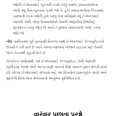
ઓછી ઈએમઆઈ ચૂકવવી પડશે પરંતુ વ્યાજ (સમયગાળોના
અંતે) વધુ પૈસા ચૂકવવા પડશે. જો કે, ટૂંકા સમયગાળોના કિસ્સામાં,
વ્યાજની રકમ ઓછી હશે પરંતુ તેના પરિણામે વધુ ઈએમઆઈ
આવશે. તેથી, ઋણ લેનારાઓએ તેમની નાણાકીય સ્થિતિનું
મૂલ્યાંકન કરવું જોઈએ અને તે મુજબ સમયગાળો પસંદ કરવો
જોઈએ.
નોંધ
: વ્યક્તિઓ પૂર્વ ચુકવણી વિકલ્પ સાથે ઈએમઆઈ કેલ્ક્યુલેટરનો
ઉપયોગ કરી શકે છે અને તેમના વ્યાજના બોજને ઘટાડવા માટે તેમની
લોન ઝડપથી ચૂકવી શકે છે.
ઉપરોક્ત ચર્ચામાંથી, તમે ઈએમઆઈ કેલ્ક્યુલેટર, તેની ગણતરી
પ્રક્રિયા, લાભો અને અન્ય ઘણી બાબતો વિશે વ્યાપક જ્ઞાન મેળવી શકો
છો. યોગ્ય ઈએમઆઈ મેળવવા માટે આ વિગતોને ધ્યાનપૂર્વક વાંચો અને
મુશ્કેલી વિના લોન મેળવવાનો અનુભવ સુનિશ્ચિત કરો.
વારંવાર પૂછાતા પ્રશ્નો