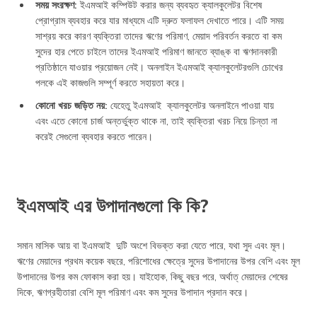
সময় সংরক্ষণ:
ইএমআই কম্পিউট করার জন্য ব্যবহৃত ক্যালকুলেটর বিশেষ
প্রোগ্রাম ব্যবহার করে যার মাধ্যমে এটি দ্রুত ফলাফল দেখাতে পারে। এটি সময়
সাশ্রয় করে কারণ ব্যক্তিরা তাদের ঋণের পরিমাণ, মেয়াদ পরিবর্তন করতে বা কম
সুদের হার পেতে চাইলে তাদের ইএমআই পরিমাণ জানতে ব্যাঙ্ক বা ঋণদানকারী
প্রতিষ্ঠানে যাওয়ার প্রয়োজন নেই। অনলাইন ইএমআই ক্যালকুলেটরগুলি চোখের
পলকে এই কাজগুলি সম্পূর্ণ করতে সহায়তা করে।
কোনো খরচ জড়িত নয়:
যেহেতু ইএমআই ক্যালকুলেটর অনলাইনে পাওয়া যায়
এবং এতে কোনো চার্জ অন্তর্ভুক্ত থাকে না, তাই ব্যক্তিরা খরচ নিয়ে চিন্তা না
করেই সেগুলো ব্যবহার করতে পারেন।
ইএমআই এর উপাদানগুলো কি কি?
সমান মাসিক আয় বা ইএমআই দুটি অংশে বিভক্ত করা যেতে পারে, যথা সুদ এবং মূল।
ঋণের মেয়াদের প্রথম কয়েক বছরে, পরিশোধের ক্ষেত্রে সুদের উপাদানের উপর বেশি এবং মূল
উপাদানের উপর কম ফোকাস করা হয়। যাইহোক, কিছু বছর পরে, অর্থাত্ মেয়াদের শেষের
দিকে, ঋণগ্রহীতারা বেশি মূল পরিমাণ এবং কম সুদের উপাদান প্রদান করে।