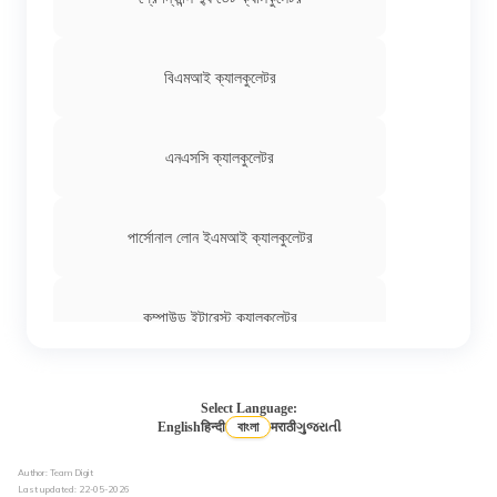
বিএমআই ক্যালকুলেটর
এনএসসি ক্যালকুলেটর
পার্সোনাল লোন ইএমআই ক্যালকুলেটর
কম্পাউন্ড ইন্টারেস্ট ক্যালকুলেটর
ওভ্যুলেশন তারিখ ক্যালকুলেটর
Select Language:
English
हिन्दी
বাংলা
मराठी
ગુજરાતી
Author: Team Digit
কার্বোহাইড্রেট ক্যালকুলেটর
Last updated:
22-05-2026