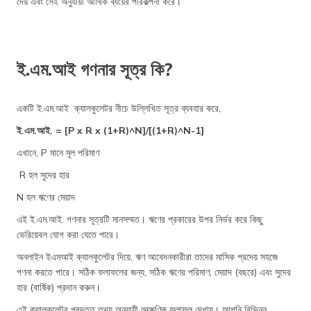
দেয় এবং সেই অনুযায়ী আর্থিক ব্যয়ের পরিকল্পনা করে।
ই.এম.আই গণনার সূত্র কি?
একটি ই.এম.আই ক্যালকুলেটর নীচে উল্লিখিত সূত্র ব্যবহার করে,
ই.এম.আই. = [P x R x (1+R)^N]/[(1+R)^N-1]
এখানে, P মানে মূল পরিমাণ
R হল সুদের হার
N হল ঋণের মেয়াদ
এই ই.এম.আই. গণনার সূত্রটি মানসম্মত। ঋণের প্রকারের উপর নির্ভর করে কিছু
ভেরিয়েবল যোগ করা যেতে পারে।
অনলাইন ইএমআই ক্যালকুলেটর দিয়ে, ঋণ আবেদনকারীরা তাদের মাসিক প্রদেয় সহজে
গণনা করতে পারে। সঠিক ফলাফলের জন্য, সঠিক ঋণের পরিমাণ, মেয়াদ (বছরে) এবং সুদের
হার (বার্ষিক) প্রদান করুন।
এই ক্যালকুলেটর প্রদত্ত তথ্য অনুযায়ী তাত্ক্ষণিক ফলাফল দেখায়। আপনি বিভিন্ন