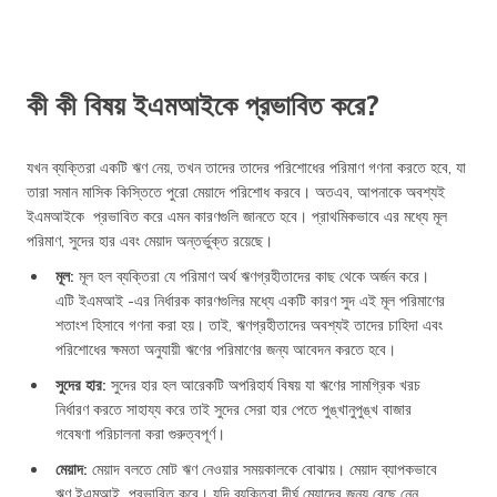
কী কী বিষয় ইএমআইকে প্রভাবিত করে?
যখন ব্যক্তিরা একটি ঋণ নেয়, তখন তাদের তাদের পরিশোধের পরিমাণ গণনা করতে হবে, যা
তারা সমান মাসিক কিস্তিতে পুরো মেয়াদে পরিশোধ করবে। অতএব, আপনাকে অবশ্যই
ইএমআইকে প্রভাবিত করে এমন কারণগুলি জানতে হবে। প্রাথমিকভাবে এর মধ্যে মূল
পরিমাণ, সুদের হার এবং মেয়াদ অন্তর্ভুক্ত রয়েছে।
মূল:
মূল হল ব্যক্তিরা যে পরিমাণ অর্থ ঋণগ্রহীতাদের কাছ থেকে অর্জন করে।
এটি ইএমআই -এর নির্ধারক কারণগুলির মধ্যে একটি কারণ সুদ এই মূল পরিমাণের
শতাংশ হিসাবে গণনা করা হয়। তাই, ঋণগ্রহীতাদের অবশ্যই তাদের চাহিদা এবং
পরিশোধের ক্ষমতা অনুযায়ী ঋণের পরিমাণের জন্য আবেদন করতে হবে।
সুদের হার:
সুদের হার হল আরেকটি অপরিহার্য বিষয় যা ঋণের সামগ্রিক খরচ
নির্ধারণ করতে সাহায্য করে তাই সুদের সেরা হার পেতে পুঙ্খানুপুঙ্খ বাজার
গবেষণা পরিচালনা করা গুরুত্বপূর্ণ।
মেয়াদ:
মেয়াদ বলতে মোট ঋণ নেওয়ার সময়কালকে বোঝায়। মেয়াদ ব্যাপকভাবে
ঋণ ইএমআই প্রভাবিত করে। যদি ব্যক্তিরা দীর্ঘ মেয়াদের জন্য বেছে নেন,