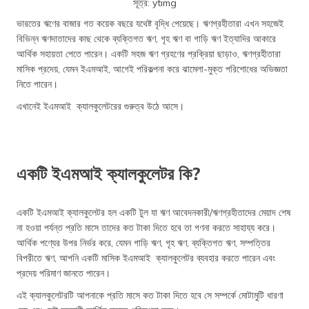
সূত্র: ytimg
ভারতের ঋণের বাজার গত কয়েক বছরে যথেষ্ট বৃদ্ধি পেয়েছে। ঋণগ্রহীতারা এখন সহজেই
বিভিন্ন ঋণদাতাদের কাছ থেকে ব্যক্তিগত ঋণ, গৃহ ঋণ বা গাড়ি ঋণ ইত্যাদির আকারে
আর্থিক সহায়তা পেতে পারেন। একটি সহজ ঋণ গ্রহণের প্রক্রিয়া ছাড়াও, ঋণগ্রহীতারা
মাসিক প্রদেয়, যেমন ইএমআই, আগেই পরিকল্পনা করে ঝামেলা-মুক্ত পরিশোধের অভিজ্ঞতা
নিতে পারেন।
এখানেই ইএমআই ক্যালকুলেটরের গুরুত্ব উঠে আসে।
একটি ইএমআই ক্যালকুলেটর কি?
একটি ইএমআই ক্যালকুলেটর হল একটি টুল যা ঋণ আবেদনকারী/ঋণগ্রহীতাদের মেয়াদ শেষ
না হওয়া পর্যন্ত প্রতি মাসে তাদের কত টাকা দিতে হবে তা গণনা করতে সাহায্য করে।
আর্থিক পণ্যের উপর নির্ভর করে, যেমন গাড়ি ঋণ, গৃহ ঋণ, ব্যক্তিগত ঋণ, সম্পত্তির
বিপরীতে ঋণ, আপনি একটি মাসিক ইএমআই ক্যালকুলেটর ব্যবহার করতে পারেন এবং
প্রদেয় পরিমাণ জানতে পারেন।
এই ক্যালকুলেটরটি আপনাকে প্রতি মাসে কত টাকা দিতে হবে সে সম্পর্কে মোটামুটি ধারণা