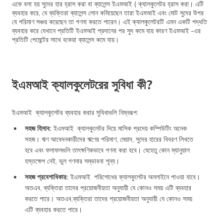
একে বলা হয় সুদের হার হ্রাস করা বা ব্যালেন্স ইএমআই ( ক্যালকুলেটর হ্রাস করা। এটি
ব্যবহার করে, যে ব্যক্তিরা ব্যালেন্স লোন কমিয়েছেন তারা ইএমআই এবং মোট সুদের উপর
যে পরিমাণ সঞ্চয় করেছেন তা গণনা করতে পারেন। এই ক্যালকুলেটরটি এমন একটি পদ্ধতি
ব্যবহার করে যেখানে প্রতিটি ইএমআই প্রদানের পর সুদ কমে যায় কারণ ইএমআই -এর
প্রতিটি পেমেন্টের সাথে বকেয়া ব্যালেন্স কমে যায়।
ইএমআই ক্যালকুলেটরের সুবিধা কী?
ইএমআই ক্যালকুলেটর ব্যবহার করার সুবিধাগুলি নিম্নরূপ:
সহজ হিসাব:
ইএমআই ক্যালকুলেটর দিয়ে মাসিক প্রদেয় কম্পিউটিং অনেক
সহজ। ঋণ আবেদনকারীদের ঋণের পরিমাণ, মেয়াদ, সুদের হারের বিবরণ লিখতে
হবে এবং ফলাফলগুলি তাৎক্ষণিকভাবে গণনা করা হবে। যেহেতু কোন ম্যানুয়াল
হস্তক্ষেপ নেই, ভুল গণনার সম্ভাবনা শূন্য।
সহজ প্রবেশাধিকার:
ইএমআই পরিশোধের ক্যালকুলেটর অনলাইনে পাওয়া যাবে।
অতএব, ব্যক্তিরা তাদের প্রয়োজনীয়তা অনুযায়ী যে কোনও সময় এটি ব্যবহার
করতে পারে। অতএব,ব্যক্তিরা তাদের প্রয়োজনীয়তা অনুযায়ী যে কোনও সময়
এটি ব্যবহার করতে পারে।