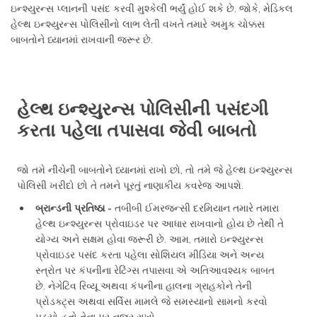
ઇન્શ્યુરન્સ પ્લાનની પસંદ કરવી મુશ્કેલી ભર્યું હોઈ શકે છે. જોકે, મેડિકલ
હેલ્થ ઇન્શ્યુરન્સ પોલિસીનો લાભ લેતી વખતે તમારે અમુક ચોક્કસ
બાબતોને ધ્યાનમાં રાખવાની જરૂર છે.
હેલ્થ ઇન્શ્યુરન્સ પોલિસીની પસંદગી
કરતા પહેલા તપાસવા જેવી બાબતો
જો તમે નીચેની બાબતોને ધ્યાનમાં રાખો છો, તો તમે જે હેલ્થ ઇન્શ્યુરન્સ
પોલિસી ખરીદો છો તે તમને પૂરતું નાણાકીય કવરેજ આપશે.
બ્રાન્ડની પ્રતિષ્ઠા -
તબીબી ઈમરજન્સી દરમિયાન તમારે તમારા
હેલ્થ ઇન્શ્યુરન્સ પ્રોવાઇડર પર આધાર રાખવાનો હોય છે તેથી તે
યોગ્ય અને સક્ષમ હોવા જરૂરી છે. આમ, તમારો ઇન્શ્યુરન્સ
પ્રોવાઇડર પસંદ કરતા પહેલા સોશિયલ મીડિયા અને અન્ય
સ્ત્રોત પર કંપનીના રેટિંગ્સ તપાસવા એ અતિઆવશ્યક બાબત
છે. નેગેટિવ રિવ્યૂ અથવા કંપનીના હાલના ગ્રાહકોને તેની
પ્રોડક્ટ્સ અથવા સર્વિસ મામલે જે સમસ્યાનો સામનો કરવો
પડ્યો હતો તેના પર નજર રાખો.