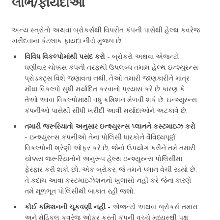
લાભ/ફાયદાઓ
અન્ય સ્ત્રોતો અથવા બ્રોકર્સથી વિપરીત કંપની પાસેથી હેલ્થ કવરેજ
ખરીદવાના કેટલાક ફાયદા નીચે મુજબ છે:
વિવિધ વિકલ્પોમાંથી પસંદ કરો -
બ્રોકરો અથવા એજન્ટો
ઘણીવાર ચોક્કસ કંપની તરફથી ઉપલબ્ધ તમામ હેલ્થ ઇન્શ્યુરન્સ
પ્રોડક્ટ્સ વિશે જણાવતા નથી. તેઓ તમારી જાણકારીને માત્ર
મોંઘા વિકલ્પો સુધી મર્યાદિત કરવાનો પ્રયાસ કરે છે કારણ કે
તેઓ આવા વિકલ્પોમાંથી વધુ કમિશન મેળવી શકે છે. ઇન્શ્યુરન્સ
કંપનીઓ પાસેથી સીધી ખરીદી આવી મર્યાદાઓને અટકાવે છે.
તમારી જરૂરિયાતો અનુસાર ઇન્શ્યુરન્સ પ્લાનને કસ્ટમાઇઝ કરો
-
ઇન્શ્યુરન્સ કંપનીઓ તેના પોલિસી ધારકોને વૈવિધ્યપૂર્ણ
વિકલ્પોની શ્રેણી ઓફર કરે છે, જેનો ઉપયોગ કરીને તમે તમારી
ચોક્કસ જરૂરિયાતોને અનુરૂપ હેલ્થ ઇન્શ્યુરન્સ પોલિસીમાં
ફેરફાર કરી શકો છો. એક બ્રોકર, જે તમને પ્લાન વેચી રહ્યો છે,
તે કદાચ આવા કસ્ટમાઇઝેશનનો ખુલાસો નહીં કરે જેના કારણે
તમે મૂળભૂત પોલિસીથી બાકાત રહી જશો.
કોઈ કમિશનની ચૂકવણી નહીં -
એજન્ટો અથવા બ્રોકર્સ તમારા
અને મેડિકલ કવરેજ ઓફર કરતી કંપની વચ્ચે મધ્યસ્થી પક્ષ