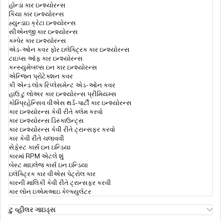
હોન્ડા કાર ઇન્શ્યોરન્સ
કિયા કાર ઇન્શ્યોરન્સ
હ્યુન્ડાઇ ક્રેટા ઇન્શ્યોરન્સ
સીએનજી કાર ઇન્શ્યોરન્સ
કમ્પેર કાર ઇન્શ્યોરન્સ
એડ-ઓન કવર ફોર ઇલેક્ટ્રિક કાર ઇન્શ્યોરન્સ
ટાઇપ્સ ઑફ કાર ઇન્શ્યોરન્સ
કન્સ્યુમેબલ્સ ઇન કાર ઇન્શ્યોરન્સ
એન્જિન પ્રોટેક્શન કવર
કી એન્ડ લોક રિપ્લેસમેન્ટ એડ-ઓન કવર
હાઉ ટુ લોઅર કાર ઇન્શ્યોરન્સ પ્રીમિયમ્સ
કોમ્પ્રિહેન્સિવ વીએસ થર્ડ-પાર્ટી કાર ઇન્શ્યોરન્સ
કાર ઇન્શ્યોરન્સ કેવી રીતે ક્લેમ કરવો
કાર ઇન્શ્યોરન્સ ડિસ્કાઉન્ટ્સ
કાર ઇન્શ્યોરન્સ કેવી રીતે ટ્રાન્સફર કરવો
કાર કેવી રીતે ચલાવવી
સેફેસ્ટ કાર્સ ઇન ઇન્ડિયા
કારમાં RPM એટલે શું
બેસ્ટ માઇલેજ કાર્સ ઇન ઇન્ડિયા
ઇલેક્ટ્રિક કાર વીએસ પેટ્રોલ કાર
કારની માલિકી કેવી રીતે ટ્રાન્સફર કરવી
કાર લોન ઇએમઆઇ કેલ્ક્યુલેટર
ટુ વ્હીલર ગાઇડ્સ
ઓલા એસ1 ઇન્શ્યોરન્સ