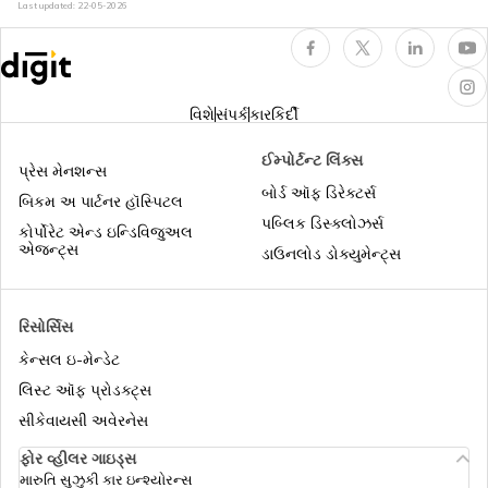
Last updated:
22-05-2026
વિશે
સંપર્ક
કારકિર્દી
ઈમ્પોર્ટન્ટ લિંક્સ
પ્રેસ મેનશન્સ
બોર્ડ ઑફ ડિરેક્ટર્સ
બિકમ અ પાર્ટનર હૉસ્પિટલ
પબ્લિક ડિસ્ક્લોઝર્સ
કોર્પોરેટ એન્ડ ઇન્ડિવિજુઅલ
એજન્ટ્સ
ડાઉનલોડ ડોક્યુમેન્ટ્સ
રિસોર્સિસ
કેન્સલ ઇ-મેન્ડેટ
લિસ્ટ ઑફ પ્રોડક્ટ્સ
સીકેવાયસી અવેરનેસ
ફોર વ્હીલર ગાઇડ્સ
મારુતિ સુઝુકી કાર ઇન્શ્યોરન્સ