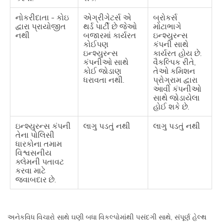
નોકરીદાતા - કોઇ
એગ્રીગેટર્સ એ
બ્રોકર્સ
દ્વારા પ્રાયોજીત
થર્ડ પાર્ટી છે જેઓ
મોટાભાગે
નથી
બજારમાં કાર્યરત
ઇન્શ્યુરન્સ
કોઈપણ
કંપની સાથે
ઇન્શ્યુરન્સ
કાર્યરત હોય છે.
કંપનીઓ સાથે
વૈકલ્પિક રીતે,
કોઈ જોડાણ
તેઓ કમિશન
ધરાવતા નથી.
પ્રોગ્રામ દ્વારા
આવી કંપનીઓ
સાથે જોડાયેલા
હોઈ શકે છે.
ઇન્શ્યુરન્સ કંપની
લાગુ પડતું નથી
લાગુ પડતું નથી
તેના પોલિસી
ધારકોના તમામ
વિશ્વસનીય
ક્લેમની પતાવટ
કરવા માટે
જવાબદાર છે.
અનેકવિધ વિચારો સાથે ઘણી બધા વિકલ્પોમાંથી પસંદગી સાથે, સંપૂર્ણ હેલ્થ