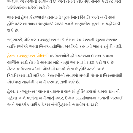
અથવા અકસ્માતો સામાન્ય છે અને તમને કોઈપણ સમયે કટોકટીભરી
પરિસ્થિતિમાં ધકેલી શકે છે.
ભારતમાં હેલ્થકેર/આરોગ્યસેવાની પ્રવર્તમાન સ્થિતિ અને ખર્ચ સાથે,
હોસ્પિટલના આવા અણધાર્યા ચક્કર તમને નાણાંકીય નુકસાન પહોંચાડી
શકે છે.
સદ્ભાગ્યે, મેડિકલ ઇન્શ્યુરન્સ સાથે તેમના સ્વાસ્થ્યની સુરક્ષા કરનાર
વ્યક્તિઓએ આવા બિનઆયોજિત ખર્ચાઓ કરવાની જરૂર રહેતી નથી.
હેલ્થ ઇન્શ્યુરન્સ પોલિસી
વ્યક્તિઓને હોસ્પિટલમાં દાખલ થવાના
ચાર્જિસ સાથે તેમની સારવાર માટે નાણાં આપવામાં મદદ કરી શકે છે.
કેટલાક કિસ્સાઓમાં, પોલિસી ધારકો નેટવર્ક હોસ્પિટલો અને
ક્લિનિક્સમાંથી મેડિકલ કેર/તબીબી સેવાઓ મેળવી પોતાના ખિસ્સામાંથી
કોઈપણ નાણાંકીય ખર્ચ કરવાનું ટાળી શકે છે.
હેલ્થ ઇન્શ્યુરન્સ પ્લાનના વધારાના લાભમાં હોસ્પિટલમાં દાખલ થવાની
પહેલા અને પછીના ખર્ચઓનું કવર, દૈનિક સારસંભાળના ખર્ચાની ભરપાઈ
અને આકર્ષક વાર્ષિક ટેક્સ બેનેફિટ્સનો સમાવેશ થાય છે.