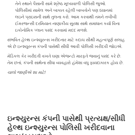
તેને સ્થાને પૈસાની સામે શ્રેષ્ઠ મૂલ્યવાળી પોલિસી જુઓ.
પોલિસીમાં સામેલ અને બાકાત રહેલી બાબતોને પણ ધ્યાનમાં
લઇને પ્રાઇસની સાથે તુલના કરો. આમ કરવાથી તમને તબીબી
ઈમરજન્સી દરમિયાન નાણાકીય સુરક્ષા સાથે સમાધાન કર્યા વિના
ઇકોનોમિક પ્લાન પસંદ કરવામાં મદદ મળશે.
સંભવિત હેલ્થ ઇન્શ્યુરન્સ ખરીદનાર માટે કદાચ સૌથી મહત્વપૂર્ણ સલાહ
એ છે ઇન્શ્યુરન્સ કંપની પાસેથી સીધી આવી પોલિસી ખરીદવી જોઇએ.
મેડિકલ કેર ખરીદતી વખતે ઘણા એજન્ટો મારફતે જવાનું પસંદ કરે છે.
તેમ છતાં, કંપની સાથેના સીધા વ્યવહારો હંમેશા વધુ ફાયદાકારક હોય છે.
ચાલો જાણીએ શા માટે!
ઇન્શ્યુરન્સ કંપની પાસેથી પ્રત્યક્ષ/સીધી
હેલ્થ ઇન્શ્યુરન્સ પોલિસી ખરીદવાના