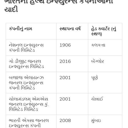
ભારતની હેલ્થ ઇન્શ્યુરન્સ કંપનીઓની
યાદી
કંપનીનું નામ
સ્થાપના વર્ષ
હેડ ક્વાર્ટર (નું
સ્થળ)
નેશનલ ઇન્શ્યુરન્સ
1906
કલકત્તા
કંપની લિમિટેડ
ગો ડીજીટ જનરલ
2016
બેંગ્લોર
ઇન્શ્યુરન્સ લિમિટેડ
બજાજ એલાયન્ઝ
2001
પૂણે
જનરલ ઇન્શ્યુરન્સ
કંપની લિમિટેડ
ચોલામંડલમ્ એમએસ
2001
ચેન્નાઈ
જનરલ ઇન્શ્યુરન્સ કું.
લિમિટેડ લિમિટેડ
ભારતી એક્સા જનરલ
2008
મુંબઇ
ઇન્શ્યુરન્સ કંપની