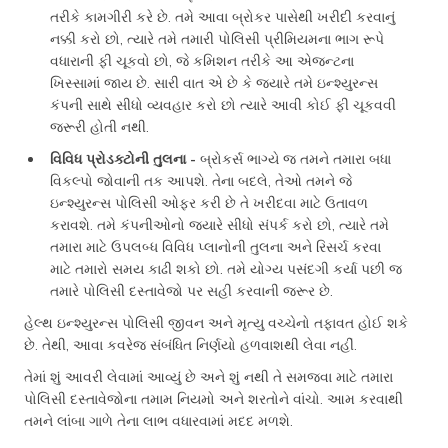
તરીકે કામગીરી કરે છે. તમે આવા બ્રોકર પાસેથી ખરીદી કરવાનું
નક્કી કરો છો, ત્યારે તમે તમારી પોલિસી પ્રીમિયમના ભાગ રૂપે
વધારાની ફી ચૂકવો છો, જે કમિશન તરીકે આ એજન્ટના
ખિસ્સામાં જાય છે. સારી વાત એ છે કે જ્યારે તમે ઇન્શ્યુરન્સ
કંપની સાથે સીધો વ્યવહાર કરો છો ત્યારે આવી કોઈ ફી ચૂકવવી
જરૂરી હોતી નથી.
વિવિધ પ્રોડક્ટોની તુલના -
બ્રોકર્સ ભાગ્યે જ તમને તમારા બધા
વિકલ્પો જોવાની તક આપશે. તેના બદલે, તેઓ તમને જે
ઇન્શ્યુરન્સ પોલિસી ઓફર કરી છે તે ખરીદવા માટે ઉતાવળ
કરાવશે. તમે કંપનીઓનો જ્યારે સીધો સંપર્ક કરો છો, ત્યારે તમે
તમારા માટે ઉપલબ્ધ વિવિધ પ્લાનોની તુલના અને રિસર્ચ કરવા
માટે તમારો સમય કાઢી શકો છો. તમે યોગ્ય પસંદગી કર્યા પછી જ
તમારે પોલિસી દસ્તાવેજો પર સહી કરવાની જરૂર છે.
હેલ્થ ઇન્શ્યુરન્સ પોલિસી જીવન અને મૃત્યુ વચ્ચેનો તફાવત હોઈ શકે
છે. તેથી, આવા કવરેજ સંબંધિત નિર્ણયો હળવાશથી લેવા નહીં.
તેમાં શું આવરી લેવામાં આવ્યું છે અને શું નથી તે સમજવા માટે તમારા
પોલિસી દસ્તાવેજોના તમામ નિયમો અને શરતોને વાંચો. આમ કરવાથી
તમને લાંબા ગાળે તેના લાભ વધારવામાં મદદ મળશે.