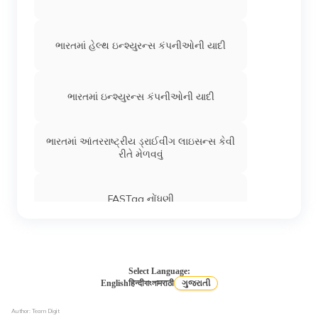
ભારતમાં હેલ્થ ઇન્શ્યુરન્સ કંપનીઓની યાદી
ભારતમાં ઇન્શ્યુરન્સ કંપનીઓની યાદી
ભારતમાં આંતરરાષ્ટ્રીય ડ્રાઈવીંગ લાઇસન્સ કેવી
રીતે મેળવવું
FASTag નોંધણી
Select Language:
English
हिन्दी
বাংলা
मराठी
ગુજરાતી
Author: Team Digit