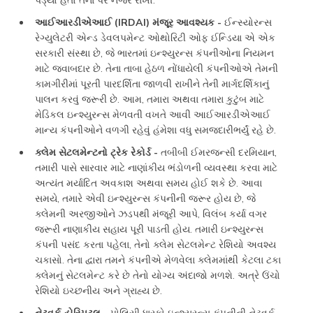
આઈઆરડીએઆઈ (IRDAI) મંજૂર આવશ્યક -
ઈન્સ્યોરન્સ
રેગ્યુલેટરી એન્ડ ડેવલપમેન્ટ ઓથોરિટી ઓફ ઈન્ડિયા એ એક
સરકારી સંસ્થા છે, જે ભારતમાં ઇન્શ્યુરન્સ કંપનીઓના નિયમન
માટે જવાબદાર છે. તેના તાબા હેઠળ નોંધાયેલી કંપનીઓએ તેમની
કામગીરીમાં પૂરતી પારદર્શિતા જાળવી રાખીને તેની માર્ગદર્શિકાનું
પાલન કરવું જરૂરી છે. આમ, તમારા અથવા તમારા કુટુંબ માટે
મેડિકલ ઇન્શ્યુરન્સ મેળવતી વખતે આવી આઈઆરડીએઆઈ
માન્ય કંપનીઓને વળગી રહેવું હંમેશા વધુ સમજદારીભર્યું રહે છે.
ક્લેમ સેટલમેન્ટનો ટ્રેક રેકોર્ડ -
તબીબી ઈમરજન્સી દરમિયાન,
તમારી પાસે સારવાર માટે નાણાંકીય ભંડોળની વ્યવસ્થા કરવા માટે
અત્યંત મર્યાદિત અવકાશ અથવા સમય હોઈ શકે છે. આવા
સમયે, તમારે એવી ઇન્શ્યુરન્સ કંપનીની જરૂર હોય છે, જે
ક્લેમની અરજીઓને ઝડપથી મંજૂરી આપે, વિલંબ કર્યા વગર
જરૂરી નાણાકીય સહાય પૂરી પાડતી હોય. તમારી ઇન્શ્યુરન્સ
કંપની પસંદ કરતા પહેલા, તેનો ક્લેમ સેટલમેન્ટ રેશિયો અવશ્ય
ચકાસો. તેના દ્વારા તમને કંપનીએ મેળવેલા ક્લેમમાંથી કેટલા ટકા
ક્લેમનું સેટલમેન્ટ કરે છે તેનો યોગ્ય અંદાજો મળશે. અત્રે ઉંચો
રેશિયો ઇચ્છનીય અને ગ્રાહ્ય છે.
નેટવર્ક હોસ્પિટલ -
પોલિસી ધારકો ઇન્શ્યુરન્સ કંપનીની નેટવર્ક