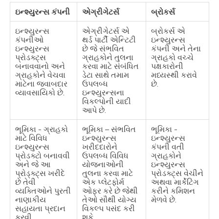
ઇન્શ્યુરન્સ કંપની
એગ્રીગેટર્સ
બ્રોકર્સ
ઇન્શ્યુરન્સ
એગ્રીગેટર્સ એ
બ્રોકર્સ એ
કંપનીઓ
થર્ડ પાર્ટી એન્ટિટી
ઇન્શ્યુરન્સ
ઇન્શ્યુરન્સ
છે જે સંભવિત
કંપની અને તેના
પ્રોડક્ટ્સ
ગ્રાહકોને તુલના
ગ્રાહકો વચ્ચે
બનાવવાનો અને
કરવા માટે સંબંધિત
પક્ષકારોની
ગ્રાહકોને વેચવા
ડેટા સાથે તમામ
મધ્યસ્થી કરાવે
માટેના જવાબદાર
ઉપલબ્ધ
છે.
વ્યાવસાયિકો છે.
ઇન્શ્યુરન્સના
વિકલ્પોની યાદી
આપે છે.
ભૂમિકા - ગ્રાહકો
ભૂમિકા – સંભવિત
ભૂમિકા -
માટે વિવિધ
ઇન્શ્યુરન્સ
ઇન્શ્યુરન્સ
ઇન્શ્યુરન્સ
ખરીદદારોને
કંપની વતી
પ્રોડક્ટો બનાવવી
ઉપલબ્ધ વિવિધ
ગ્રાહકોને
અને જે આ
યોજનાઓની
ઇન્શ્યુરન્સ
પ્રોડ્ક્ટ્સ ખરીદે
તુલના કરવા માટે
પ્રોડક્ટ્સ વેચીને
છે તેવી
એક પ્લેટફોર્મ
અથવા માર્કેટિંગ
વ્યક્તિઓને પુરતી
ઓફર કરે છે જેથી
કરીને કમિશન
નાણાકીય
તેઓ સૌથી યોગ્ય
મેળવે છે.
સહાયતા પ્રદાન
વિકલ્પ પસંદ કરી
કરવી.
શકે.