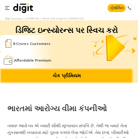
લોગિન
Digit Insurance
માર્ગદર્શિકાઓ
ભારતમાં હેલ્થ ઇન્શ્યુરન્સ કંપનીઓની યાદી
ડિજિટ ઇન્સ્યોરન્સ પર સ્વિચ કરો
8 Crore+ Customers
Affordable Premium
ચેક પ્રીમિયમ
ભારતમાં આરોગ્ય વીમા કંપનીઓ
તમારું આરોગ્ય એ તમારી સૌથી મૂલ્યવાન સંપત્તિ છે, તેથી જ તમારે તેના
નુકસાનથી બચાવવા માટે પુરતા પગલાં લેવા જોઈએ. તેમ છતાં, બીમારીઓ