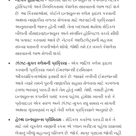
હોસ્પિટલો અને ક્લિનિક્સમાં કેશલેસ સારવારનો લાભ લઈ શકે
છે. આ કિસ્સાઓમાં, કોઈને ઇન્શ્યુરન્સ ક્લેમ ફાઇલ કરવાની
અથવા નાણાકીય વળતર મેળવવા માટે ભરપાઈની પ્રક્રિયાને
અનુસરવાની જરૂર હોતી નથી. તેના બદલામાં થયેલા મેડિકલ
બીલની વીમાદાતા/ઇન્શ્યુરર અને સંબંધિત હોસ્પિટલ વચ્ચે સીધી
જ પતાવટ કરવામાં આવે છે. નેટવર્ક આઉટલેટ્સની મહત્તમ
સંખ્યા ધરાવતી કંપનીઓને શોધો, જેથી તમે દર વખતે કેશલેસ
સારવારનો લાભ મેળવી શકો.
ઝંઝટ-મુક્ત ક્લેમની પ્રક્રિયા -
એક જટિલ ક્લેમ ફાઇલ
કરવાની પ્રક્રિયા તમને ઈમરજન્સી દરમિયાન
ઔપચારિકતાઓમાં ફસાવી શકે છે. જ્યારે તબીબી ઈમરજન્સી
આવે ત્યારે તમને પુરતી નાણાકીય સહાય મેળવવા માટે કાગળના
ઢગલા ભરવાનું પરવડી શકે તેમ હોતું નથી. તેથી, તમારી હેલ્થ
ઇન્શ્યુરન્સ કંપનીને પસંદ કરતા પહેલા, હંમેશા ખાતરી કરો કે
પ્રોવાઇડર એક સરળ અને ઝંંઝટ-મુક્ત વધુ સમય ન માંગતી
અથવા ગૂંચવણમાં ન મૂકે તેવી ક્લેમ પ્રક્રિયાને અનુસરે છે.
હેલ્થ ઇન્શ્યુરન્સ પ્રીમિયમ -
મેડિકલ કવરેજ પરવડી શકે તે
માટે તમે ચૂકવેલ નાણાંની રકમ એ પ્લાન ખરીદતા પહેલા ધ્યાનમાં
લેવાનું બીજું મહત્વનું પરિબળ છે. જોકે, માત્ર પ્રાઇસ જોવી નહીં.