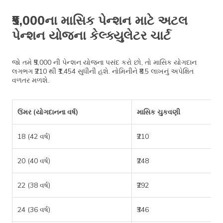
₹5,000ના માસિક પેન્શન માટે અટલ
પેન્શન યોજના કેલ્ક્યુલેટર ચાર્ટ
જો તમે ₹5,000 ની પેન્શન યોજના પસંદ કરો છો, તો માસિક યોગદાન
લગભગ ₹210 થી ₹1,454 સુધીની હશે. નોમિનીને ₹8.5 લાખનું અપેક્ષિત
વળતર મળશે.
ઉંમર (યોગદાનના વર્ષ)
માસિક ચુકવણી
18 (42 વર્ષ)
₹210
20 (40 વર્ષ)
₹248
22 (38 વર્ષ)
₹292
24 (36 વર્ષ)
₹346