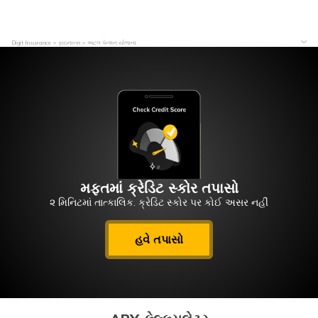
Digit Insurance
ફાઇનાન્સ
અટલ પેન્શન યોજના
મફતમાં ક્રેડિટ સ્કોર તપાસો
૨ મિનિટમાં તાત્કાલિક. ક્રેડિટ સ્કોર પર કોઈ અસર નહીં
હવે તપાસો