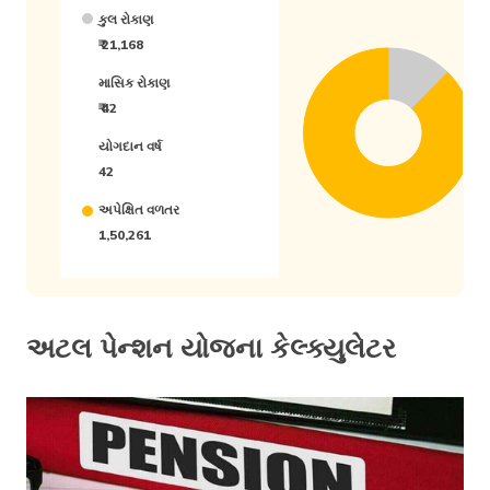
કુલ રોકાણ
₹
21,168
માસિક રોકાણ
₹
42
યોગદાન વર્ષ
42
અપેક્ષિત વળતર
1,50,261
અટલ પેન્શન યોજના કેલ્ક્યુલેટર