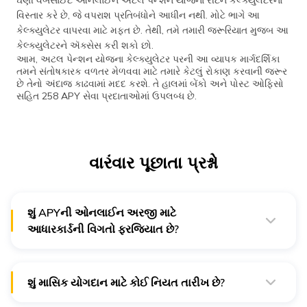
ઘણી વેબસાઈટ ઓનલાઈન અટલ પેન્શન યોજના રીટર્ન કેલ્ક્યુલેટરનો
વિસ્તાર કરે છે, જે વપરાશ પ્રતિબંધોને આધીન નથી. મોટે ભાગે આ
કેલ્ક્યુલેટર વાપરવા માટે મફત છે. તેથી, તમે તમારી જરૂરિયાત મુજબ આ
કેલ્ક્યુલેટરને ઍક્સેસ કરી શકો છો.
આમ, અટલ પેન્શન યોજના કેલ્ક્યુલેટર પરની આ વ્યાપક માર્ગદર્શિકા
તમને સંતોષકારક વળતર મેળવવા માટે તમારે કેટલું રોકાણ કરવાની જરૂર
છે તેનો અંદાજ કાઢવામાં મદદ કરશે. તે હાલમાં બેંકો અને પોસ્ટ ઓફિસો
સહિત 258 APY સેવા પ્રદાતાઓમાં ઉપલબ્ધ છે.
વારંવાર પૂછાતા પ્રશ્નો
શું APYની ઓનલાઈન અરજી માટે
આધારકાર્ડની વિગતો ફરજિયાત છે?
હા. આ સ્કીમ માટે ઓનલાઈન અને ઓફલાઈન એમ બંને રીતે
અરજી કરવા માટે તમારી પાસે આધારકાર્ડ હોવું જરૂરી છે.
શું માસિક યોગદાન માટે કોઈ નિયત તારીખ છે?
હા. ચુકવણીના પ્રથમ મહિનાની પ્રારંભિક તારીખ માસિક યોગદાન