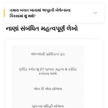
માટે નિયત તારીખ તરીકે ગણવામાં આવે છે.
તમારા બચત ખાતામાં અપૂરતી બેલેન્સના
કિસ્સામાં શું થશે?
જો તમારા બચત ખાતામાં સતત 6 વર્ષ સુધી અપૂરતું બેલેન્સ હોય, તો
સરકાર તમારું APY એકાઉન્ટ ફ્રીઝ કરી દેશે. તે 12 મહિના પછી
નાણાં સંબંધિત મહત્વપૂર્ણ લેખો
એકાઉન્ટને નિષ્ક્રિય કરે છે અને 2 વર્ષ પછી તેને બંધ કરે છે.
એમ્પ્લોયી પ્રોવિડન્ટ ફંડ
ક્રેડિટ સ્કોર શું છે? પ્રકાર, મહત્વ & ક્રેડિટ
સ્કોરના લાભો
એન પી એસ યોજના
સુકન્યા સંરિદ્ધી યોજના