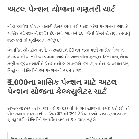
અટલ પેન્શન યોજના ગણતરી ચાર્ટ
નીચે આપેલ કોષ્ટક તમારી ઉંમર અને તમે પસંદ કરેલ પેન્શનના આધારે
માસિક યોગદાનને દર્શાવે છે. તેથી, જો તમે 18 વર્ષની ઉંમરે રોકાણ કરવાનું
શરૂ કરો તો પ્રીમિયમ ઓછું છે.
નિયમિત યોગદાન પછી, અરજદારને 60 વર્ષ થયા પછી માસિક પેન્શન
મેળવવાની ખાતરી આપવામાં આવે છે. લાભાર્થીના મૃત્યુના કિસ્સામાં, તેના/
તેણીના જીવનસાથીને પેન્શનનો લાભ મળશે. જો કે, બંનેના અવસાન પર,
નિયુક્ત નોમિનીને આ પેન્શનની રકમ મળશે.
₹1,000ના માસિક પેન્શન માટે અટલ
પેન્શન યોજના કેલ્ક્યુલેટર ચાર્ટ
સબ્સ્ક્રાઇબર તરીકે, જો તમે ₹1,000 ની પેન્શન યોજના પસંદ કરો છો, તો
બેંક તમારા ખાતામાંથી માસિક ₹42 થી ₹291 ડેબિટ કરશે. સબસ્ક્રાઇબરના
મૃત્યુ પછી નોમિનીને અપેક્ષિત વળતર ₹1.7 લાખ રહેશે.