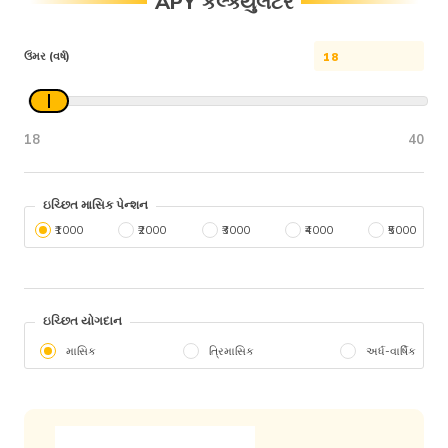
APY કેલ્ક્યુલેટર
ઉંમર (વર્ષ)
18
40
ઇચ્છિત માસિક પેન્શન
₹1000
₹2000
₹3000
₹4000
₹5000
ઇચ્છિત યોગદાન
માસિક
ત્રિમાસિક
અર્ધ-વાર્ષિક