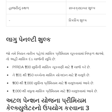
હાજરીનું સ્થળ
સબ્સ્ક્રાઇબર શુલ્ક
-
રિકરિંગ શુલ્ક
લાગુ પેનલ્ટી શુલ્ક
જો તમે નિયત તારીખ પહેલાં માસિક પ્રીમિયમ ચૂકવવામાં નિષ્ફળ થાઓ,
તો અહીં માસિક દંડ ચાર્જની સૂચિ છે:
PFRDA ₹100 સુધીની માસિક ચૂકવણી માટે ₹1 ચાર્જ કરે છે.
તે ₹101 થી ₹150 વચ્ચેના માસિક યોગદાન માટે ₹2 વસૂલે છે.
₹500 થી ₹1,000 સુધીના પ્રીમિયમ માટે ₹5 વસૂલવામાં આવે છે.
₹1,000 થી વધુના માસિક પ્રીમિયમ માટે ₹10 વસૂલવામાં આવે છે.
અટલ પેન્શન યોજના પ્રીમિયમ
કેલ્ક્યુલેટરનો ઉપયોગ કરવાના 3