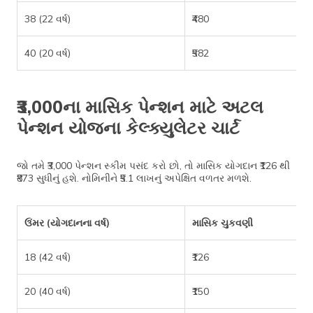
38 (22 વર્ષ)
₹480
40 (20 વર્ષ)
₹582
₹3,000ના માસિક પેન્શન માટે અટલ
પેન્શન યોજના કેલ્ક્યુલેટર ચાર્ટ
જો તમે ₹3,000 પેન્શન સ્કીમ પસંદ કરો છો, તો માસિક યોગદાન ₹126 થી
₹873 સુધીનું હશે. નોમિનીને ₹5.1 લાખનું અપેક્ષિત વળતર મળશે.
ઉંમર (યોગદાનના વર્ષ)
માસિક ચુકવણી
18 (42 વર્ષ)
₹126
20 (40 વર્ષ)
₹150