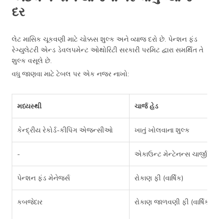
દર
લેટ માસિક ચૂકવણી માટે ચોક્કસ શુલ્ક અને વ્યાજ દરો છે. પેન્શન ફંડ
રેગ્યુલેટરી એન્ડ ડેવલપમેન્ટ ઓથોરિટી સરકારી પરમિટ દ્વારા સમર્થિત તે
શુલ્ક વસૂલે છે.
વધુ જાણવા માટે ટેબલ પર એક નજર નાખો:
મધ્યસ્થી
ચાર્જ હેડ
કેન્દ્રીય રેકોર્ડ-કીપિંગ એજન્સીઓ
ખાતું ખોલવાના શુલ્ક
-
એકાઉન્ટ મેન્ટેનન્સ ચાર્જીસ
પેન્શન ફંડ મેનેજર્સ
રોકાણ ફી (વાર્ષિક)
કબજેદાર
રોકાણ જાળવણી ફી (વાર્ષિક)