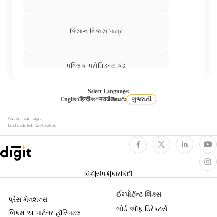
કિસાન વિકાસ પાત્ર
પબ્લિક પ્રોવિડન્ટ ફંડ
Select Language:
English
हिन्दी
বাংলা
मराठी
తెలుగు
ગુજરાતી
અટલ પેન્શન યોજના
Author: Team Digit
Last updated:
22-05-2026
વિશે
સંપર્ક
કારકિર્દી
ઈમ્પોર્ટન્ટ લિંક્સ
પ્રેસ મેનશન્સ
બોર્ડ ઑફ ડિરેક્ટર્સ
બિકમ અ પાર્ટનર હૉસ્પિટલ