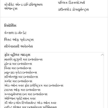
પબ્લિક ડિસ્ક્લોઝર્સ
કોર્પોરેટ એન્ડ ઇન્ડિવિજુઅલ
એજન્ટ્સ
ડાઉનલોડ ડોક્યુમેન્ટ્સ
રિસોર્સિસ
કેન્સલ ઇ-મેન્ડેટ
લિસ્ટ ઑફ પ્રોડક્ટ્સ
સીકેવાયસી અવેરનેસ
ફોર વ્હીલર ગાઇડ્સ
મારુતિ સુઝુકી કાર ઇન્શ્યોરન્સ
હોન્ડા કાર ઇન્શ્યોરન્સ
કિયા કાર ઇન્શ્યોરન્સ
હ્યુન્ડાઇ ક્રેટા ઇન્શ્યોરન્સ
સીએનજી કાર ઇન્શ્યોરન્સ
કમ્પેર કાર ઇન્શ્યોરન્સ
એડ-ઓન કવર ફોર ઇલેક્ટ્રિક કાર ઇન્શ્યોરન્સ
ટાઇપ્સ ઑફ કાર ઇન્શ્યોરન્સ
કન્સ્યુમેબલ્સ ઇન કાર ઇન્શ્યોરન્સ
એન્જિન પ્રોટેક્શન કવર
કી એન્ડ લોક રિપ્લેસમેન્ટ એડ-ઓન કવર
હાઉ ટુ લોઅર કાર ઇન્શ્યોરન્સ પ્રીમિયમ્સ