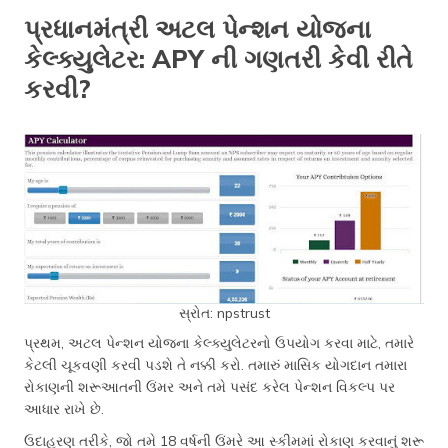
પ્રધાનમંત્રી અટલ પેન્શન યોજના
કેલ્ક્યુલેટર: APY ની ગણતરી કેવી રીતે
કરવી?
સ્રોત: npstrust
પ્રથમ, અટલ પેન્શન યોજના કેલ્ક્યુલેટરનો ઉપયોગ કરવા માટે, તમારે
કેટલી ચૂકવણી કરવી પડશે તે નક્કી કરો. તમારું માસિક યોગદાન તમારા
રોકાણની શરૂઆતની ઉંમર અને તમે પસંદ કરેલ પેન્શન વિકલ્પ પર
આધાર રાખે છે.
ઉદાહરણ તરીકે, જો તમે 18 વર્ષની ઉંમરે આ સ્કીમમાં રોકાણ કરવાનું શરૂ