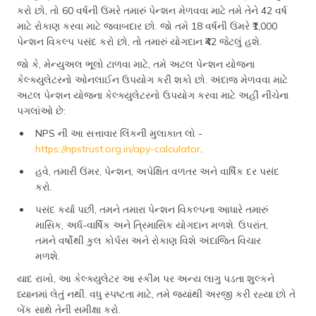
કરો છો, તો 60 વર્ષની ઉંમરે તમારું પેન્શન મેળવવા માટે તમે તેને 42 વર્ષ
માટે રોકાણ કરવા માટે જવાબદાર છો. જો તમે 18 વર્ષની ઉંમરે ₹1,000
પેન્શન વિકલ્પ પસંદ કરો છો, તો તમારું યોગદાન ₹42 જેટલું હશે.
જો કે, મેન્યુઅલ ભૂલો ટાળવા માટે, તમે અટલ પેન્શન યોજના
કેલ્ક્યુલેટરનો ઓનલાઈન ઉપયોગ કરી શકો છો. અંદાજ મેળવવા માટે
અટલ પેન્શન યોજના કેલ્ક્યુલેટરનો ઉપયોગ કરવા માટે અહીં નીચેના
પગલાંઓ છે:
NPS ની આ સત્તાવાર લિંકની મુલાકાત લો -
https://npstrust.org.in/apy-calculator
.
હવે, તમારી ઉંમર, પેન્શન, અપેક્ષિત વળતર અને વાર્ષિક દર પસંદ
કરો.
પસંદ કર્યા પછી, તમને તમારા પેન્શન વિકલ્પના આધારે તમારું
માસિક, અર્ધ-વાર્ષિક અને ત્રિમાસિક યોગદાન મળશે. ઉપરાંત,
તમને વર્ષોથી કુલ કોર્પસ અને રોકાણ વિશે અંદાજિત વિચાર
મળશે.
યાદ રાખો, આ કેલ્ક્યુલેટર આ સ્કીમ પર અન્ય લાગુ પડતા શુલ્કને
ધ્યાનમાં લેતું નથી. વધુ સ્પષ્ટતા માટે, તમે જ્યાંથી અરજી કરી રહ્યા છો તે
બેંક સાથે તેની સમીક્ષા કરો.