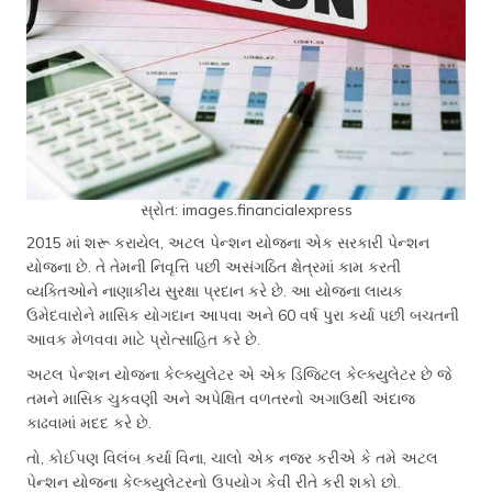
સ્રોત: images.financialexpress
2015 માં શરૂ કરાયેલ, અટલ પેન્શન યોજના એક સરકારી પેન્શન
યોજના છે. તે તેમની નિવૃત્તિ પછી અસંગઠિત ક્ષેત્રમાં કામ કરતી
વ્યક્તિઓને નાણાકીય સુરક્ષા પ્રદાન કરે છે. આ યોજના લાયક
ઉમેદવારોને માસિક યોગદાન આપવા અને 60 વર્ષ પુરા કર્યા પછી બચતની
આવક મેળવવા માટે પ્રોત્સાહિત કરે છે.
અટલ પેન્શન યોજના કેલ્ક્યુલેટર એ એક ડિજિટલ કેલ્ક્યુલેટર છે જે
તમને માસિક ચુકવણી અને અપેક્ષિત વળતરનો અગાઉથી અંદાજ
કાઢવામાં મદદ કરે છે.
તો, કોઈપણ વિલંબ કર્યા વિના, ચાલો એક નજર કરીએ કે તમે અટલ
પેન્શન યોજના કેલ્ક્યુલેટરનો ઉપયોગ કેવી રીતે કરી શકો છો.