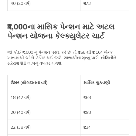
40 (20 વર્ષ)
₹873
₹4,000ના માસિક પેન્શન માટે અટલ
પેન્શન યોજના કેલ્ક્યુલેટર ચાર્ટ
જો કોઈ ₹4,000 નું પેન્શન પસંદ કરે છે, તો ₹168 થી ₹1,164 બેન્ક
ખાતામાંથી ઓટો-ડેબિટ થઈ જશે. લાભાર્થીના મૃત્યુ પછી, નોમિનીને
સરેરાશ ₹6.8 લાખનું વળતર મળશે.
ઉંમર (યોગદાનના વર્ષ)
માસિક ચુકવણી
18 (42 વર્ષ)
₹168
20 (40 વર્ષ)
₹198
22 (38 વર્ષ)
₹234