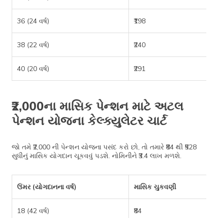
36 (24 વર્ષ)
₹198
38 (22 વર્ષ)
₹240
40 (20 વર્ષ)
₹291
₹2,000ના માસિક પેન્શન માટે અટલ
પેન્શન યોજના કેલ્ક્યુલેટર ચાર્ટ
જો તમે ₹2,000 ની પેન્શન યોજના પસંદ કરો છો, તો તમારે ₹84 થી ₹528
સુધીનું માસિક યોગદાન ચૂકવવું પડશે. નોમિનીને ₹3.4 લાખ મળશે.
ઉંમર (યોગદાનના વર્ષ)
માસિક ચુકવણી
18 (42 વર્ષ)
₹84