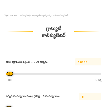
Digit Insurance
కాలిక్యులేటర్లు
గ్రాట్యుటీ మొత్తాన్ని లెక్కించడానికి కాలిక్యులేటర్
గ్రాట్యుటీ
కాలిక్యులేటర్
జీతం (ప్రాథమిక చెల్లింపు + D.A) ఐచ్ఛికం
5000
5 లక్ష
సర్వీస్ సంవత్సరాల సంఖ్య (కనిష్టం: 5 సంవత్సరాలు)