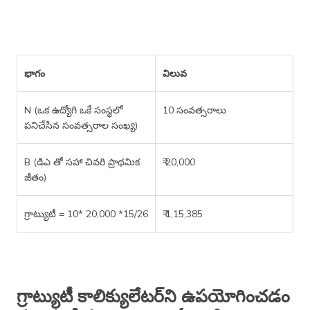
భాగం
విలువ
N (ఒక ఉద్యోగి ఒకే సంస్థలో
10 సంవత్సరాలు
పనిచేసిన సంవత్సరాల సంఖ్య)
B (డిఎ తో సహా చివరి ప్రాథమిక
₹ 20,000
జీతం)
గ్రాట్యుటీ = 10* 20,000 *15/26
₹ 1,15,385
గ్రాట్యుటీ కాలిక్యులేటర్‌ని ఉపయోగించడం