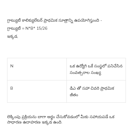
గ్రాట్యుటీ కాలిక్యులేటర్ ప్రాథమిక సూత్రాన్ని ఉపయోగిస్తుంది -
గ్రాట్యుటీ = N*B* 15/26
ఇక్కడ,
N
ఒక ఉద్యోగి ఒకే సంస్థలో పనిచేసిన
సంవత్సరాల సంఖ్య
B
డిఎ తో సహా చివరి ప్రాథమిక
జీతం
లెక్కింపు ప్రక్రియను బాగా అర్థం చేసుకోవడంలో మీకు సహాయపడే ఒక
సాధారణ ఉదాహరణ ఇక్కడ ఉంది.