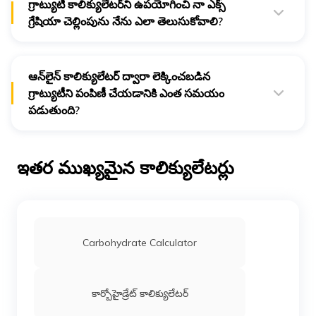
గ్రాట్యుటీ కాలిక్యులేటర్‌ని ఉపయోగించి నా ఎక్స్
గ్రేషియా చెల్లింపును నేను ఎలా తెలుసుకోవాలి?
మీరు పది లక్షల కంటే ఎక్కువ మొత్తాన్ని ఎక్స్ గ్రేషియా చెల్లింపుగా
పరిగణించవచ్చు. దీని కోసం మీకు గ్రాట్యుటీ కాలిక్యులేటర్ అవసరం
లేదు.
ఆన్‌లైన్ కాలిక్యులేటర్ ద్వారా లెక్కించబడిన
గ్రాట్యుటీని పంపిణీ చేయడానికి ఎంత సమయం
పడుతుంది?
సాధారణంగా, గ్రాట్యుటీ రాజీనామా చేసిన లేదా పదవీ విరమణ చేసిన
30 రోజులలోపు పంపిణీ చేయబడుతుంది.
ఇతర ముఖ్యమైన కాలిక్యులేటర్లు
Carbohydrate Calculator
కార్బోహైడ్రేట్ కాలిక్యులేటర్