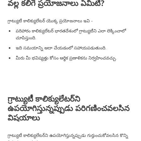
వల్ల కలిగే ప్రయోజనాలు ఏమిటి?
గ్రాట్యుటీ కాలిక్యులేటర్ యొక్క ప్రయోజనాలు ఇవి -
పరిహారం కాలిక్యులేటర్ భారతదేశంలో గ్రాట్యుటీని ఎలా లెక్కించాలో
చూపిస్తుంది.
ఇది సమయాన్ని ఆదా చేయడంలో సహాయపడుతుంది.
మీరు మీ భవిష్యత్తు కోసం ఆర్థిక ప్రణాళికను నిర్వహించవచ్చు.
గ్రాట్యుటీ కాలిక్యులేటర్‌ని
ఉపయోగిస్తున్నప్పుడు పరిగణించవలసిన
విషయాలు
గ్రాట్యుటీ కాలిక్యులేటర్‌ని ఉపయోగిస్తున్నప్పుడు గుర్తుంచుకోవలసిన కొన్ని