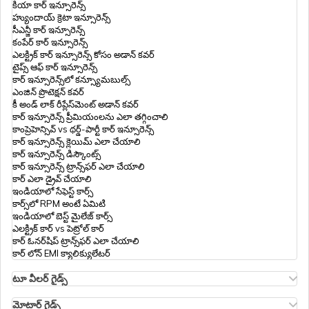
కియా కార్ ఇన్సూరెన్స్
హ్యుందాయ్ క్రెటా ఇన్సూరెన్స్
సీఎన్జీ కార్ ఇన్సూరెన్స్
కంపేర్ కార్ ఇన్సూరెన్స్
ఎలక్ట్రిక్ కార్ ఇన్సూరెన్స్ కోసం అడాన్ కవర్
టైప్స్ ఆఫ్ కార్ ఇన్సూరెన్స్
కార్ ఇన్సూరెన్స్‌లో కన్స్యూమబుల్స్
ఎంజిన్ ప్రొటెక్షన్ కవర్
కీ అండ్ లాక్ రీప్లేస్‌మెంట్ అడాన్ కవర్
కార్ ఇన్సూరెన్స్ ప్రీమియంలను ఎలా తగ్గించాలి
కాంప్రెహెన్సివ్ vs థర్డ్-పార్టీ కార్ ఇన్సూరెన్స్
కార్ ఇన్సూరెన్స్ క్లెయిమ్ ఎలా చేయాలి
కార్ ఇన్సూరెన్స్ డిస్కౌంట్స్
కార్ ఇన్సూరెన్స్ ట్రాన్స్‌ఫర్ ఎలా చేయాలి
కార్ ఎలా డ్రైవ్ చేయాలి
ఇండియాలో సేఫెస్ట్ కార్స్
కార్స్‌లో RPM అంటే ఏమిటి
ఇండియాలో బెస్ట్ మైలేజ్ కార్స్
ఎలక్ట్రిక్ కార్ vs పెట్రోల్ కార్
కార్ ఓనర్‌షిప్ ట్రాన్స్‌ఫర్ ఎలా చేయాలి
కార్ లోన్ EMI క్యాలిక్యులేటర్
టూ వీలర్ గైడ్స్
ఓలా S1 ఇన్సూరెన్స్
ఆథర్ ఎనర్జీ బైక్ ఇన్సూరెన్స్
మోటార్ గైడ్స్