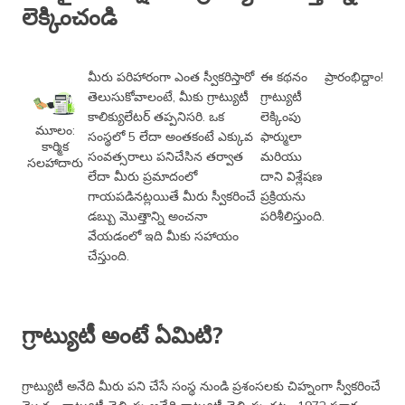
లెక్కించండి
మీరు పరిహారంగా ఎంత స్వీకరిస్తారో
ఈ కథనం
ప్రారంభిద్దాం!
తెలుసుకోవాలంటే, మీకు గ్రాట్యుటీ
గ్రాట్యుటీ
కాలిక్యులేటర్ తప్పనిసరి. ఒక
లెక్కింపు
మూలం:
సంస్థలో 5 లేదా అంతకంటే ఎక్కువ
ఫార్ములా
కార్మిక
సంవత్సరాలు పనిచేసిన తర్వాత
మరియు
సలహాదారు
లేదా మీరు ప్రమాదంలో
దాని విశ్లేషణ
గాయపడినట్లయితే మీరు స్వీకరించే
ప్రక్రియను
డబ్బు మొత్తాన్ని అంచనా
పరిశీలిస్తుంది.
వేయడంలో ఇది మీకు సహాయం
చేస్తుంది.
గ్రాట్యుటీ అంటే ఏమిటి?
గ్రాట్యుటీ అనేది మీరు పని చేసే సంస్థ నుండి ప్రశంసలకు చిహ్నంగా స్వీకరించే