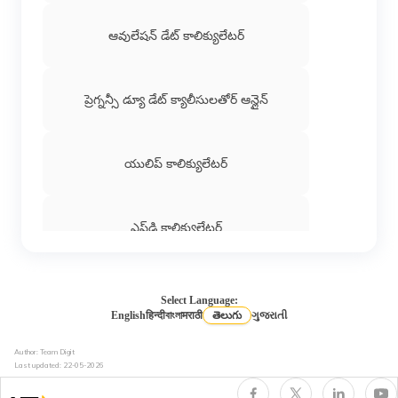
ఆవులేషన్ డేట్ కాలిక్యులేటర్
ప్రెగ్నన్సీ డ్యూ డేట్ క్యాలీసులతోర్ ఆన్లైన్
యులిప్ కాలిక్యులేటర్
ఎఫ్‌డి కాలిక్యులేటర్
SIP Calculator: Calculate SIP Returns
Online for FREE
Select Language:
English
हिन्दी
বাংলা
मराठी
తెలుగు
ગુજરાતી
Author: Team Digit
బిఎంఐ కాలిక్యులేటర్
Last updated:
22-05-2026