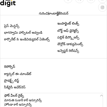
హెచ్‌ఆర్‌ఏ (HRA) కాలిక్యులేటర్
గురించి
కాంటాక్ట్
కేరియర్
Due Date Calculator
ఇంపార్టెంట్ లింక్స్
ప్రెస్ మెన్షన్స్
బోర్డ్ ఆఫ్ డైరెక్టర్స్
భాగస్వామి హాస్పిటల్ అవ్వండి
పబ్లిక్ డిస్క్లోజర్స్
కార్పొరేట్ & ఇండివిడ్యువల్ ఏజెంట్స్
గ్రాట్యుటీ మొత్తాన్ని లెక్కించడానికి కాలిక్యులేటర్
డౌన్లోడ్ డాక్యుమెంట్స్
ఇన్వెస్టర్ రిలేషన్స్
రిసోర్సెస్
క్యాన్సల్ ఈ-మాండేట్
ప్రొడక్ట్స్ లిస్ట్
సీకేవైసీ అవేర్‌నెస్
ఫోర్ వీలర్ గైడ్స్
మారుతి సుజుకి కార్ ఇన్సూరెన్స్
హోండా కార్ ఇన్సూరెన్స్