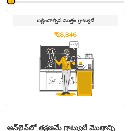
చెల్లించాల్సిన మొత్తం గ్రాట్యుటీ
₹ 28,846
ఆన్‌లైన్‌లో తక్షణమే గ్రాట్యుటీ మొత్తాన్ని