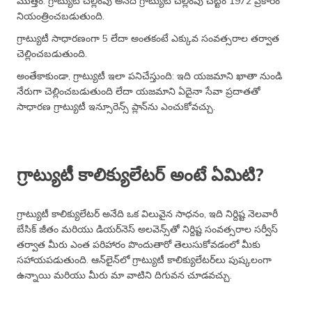
మొత్తం. గ్రాట్యుటీ చెల్లింపు అనేది గ్రాట్యుటీ చెల్లింపు చట్టం 1972 ప్రకారం
నియంత్రించబడుతుంది.
గ్రాట్యుటీ సాధారణంగా 5 లేదా అంతకంటే ఎక్కువ సంవత్సరాల తర్వాత
చెల్లించబడుతుంది.
అంతేకాకుండా, గ్రాట్యుటీ ఇలా పనిచేస్తుంది: ఇది యజమాని ఖాతా నుండి
నేరుగా చెల్లించబడుతుంది లేదా యజమాని ఏదైనా సేవా ప్రదాతతో
సాధారణ గ్రాట్యుటీ ఇన్సూరెన్స్ ప్లాన్‌ను ఎంచుకోవచ్చు.
గ్రాట్యుటీ కాలిక్యులేటర్ అంటే ఏమిటి?
గ్రాట్యుటీ కాలిక్యులేటర్ అనేది ఒక విలువైన సాధనం, ఇది నిర్దిష్ట నెలవారీ
బేసిక్ జీతం మరియు డియర్‌నెస్ అలవెన్స్‌తో నిర్దిష్ట సంవత్సరాల సర్వీస్
తర్వాత మీరు ఎంత పరిహారం పొందుతారో తెలుసుకోవడంలో మీకు
సహాయపడుతుంది. ఆన్‌లైన్‌లో గ్రాట్యుటీ కాలిక్యులేటర్‌లు పుష్కలంగా
ఉన్నాయి మరియు మీరు మా వాటిని దిగువన చూడవచ్చు.