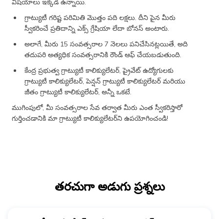
విషయాలు ఇక్కడ ఉన్నాయి.
గ్రాట్యుటీ గరిష్ట పరిమితి మొత్తం పది లక్షలు. దీని పైన మీరు
స్వీకరించే ప్రతిదాన్ని ఎక్స్ గ్రేషియా లేదా బోనస్ అంటారు.
అలాగే, మీరు 15 సంవత్సరాల 7 నెలలు పనిచేసినట్లయితే, అది
తదుపరి అత్యధిక సంవత్సరానికి రౌండ్ ఆఫ్ చేయబడుతుంది.
కేంద్ర ప్రభుత్వ గ్రాట్యుటీ కాలిక్యులేటర్, ప్రైవేట్ ఉద్యోగులకు
గ్రాట్యుటీ కాలిక్యులేటర్, పెన్షన్ గ్రాట్యుటీ కాలిక్యులేటర్ మరియు
జీతం గ్రాట్యుటీ కాలిక్యులేటర్, అన్నీ ఒకటే.
ముగింపులో, మీ సంవత్సరాల సేవ తర్వాత మీరు ఎంత స్వీకరిస్తారో
గుర్తించడానికి మా గ్రాట్యుటీ కాలిక్యులేటర్‌ని ఉపయోగించండి!
తరచుగా అడుగు ప్రశ్నలు