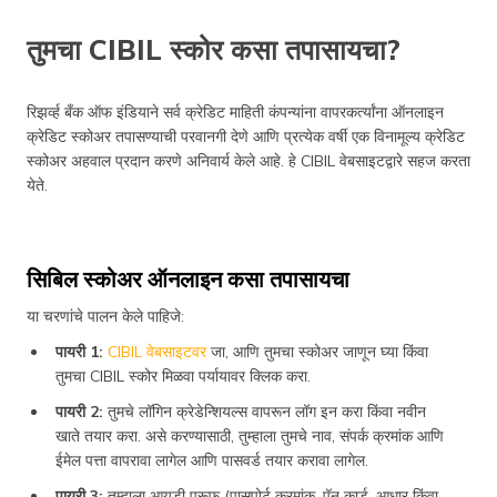
तुमचा CIBIL स्कोर कसा तपासायचा?
रिझर्व्ह बँक ऑफ इंडियाने सर्व क्रेडिट माहिती कंपन्यांना वापरकर्त्यांना ऑनलाइन
क्रेडिट स्कोअर तपासण्याची परवानगी देणे आणि प्रत्येक वर्षी एक विनामूल्य क्रेडिट
स्कोअर अहवाल प्रदान करणे अनिवार्य केले आहे. हे CIBIL वेबसाइटद्वारे सहज करता
येते.
सिबिल स्कोअर ऑनलाइन कसा तपासायचा
या चरणांचे पालन केले पाहिजे:
पायरी 1:
CIBIL वेबसाइटवर
जा, आणि तुमचा स्कोअर जाणून घ्या किंवा
तुमचा CIBIL स्कोर मिळवा पर्यायावर क्लिक करा.
पायरी 2:
तुमचे लॉगिन क्रेडेन्शियल्स वापरून लॉग इन करा किंवा नवीन
खाते तयार करा. असे करण्यासाठी, तुम्हाला तुमचे नाव, संपर्क क्रमांक आणि
ईमेल पत्ता वापरावा लागेल आणि पासवर्ड तयार करावा लागेल.
पायरी 3:
तुम्हाला आयडी प्रूफ (पासपोर्ट क्रमांक, पॅन कार्ड, आधार किंवा