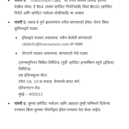
पायरी 4:
"TransUnion CIBIL" ला तयार केलेला डिमांड ड्राफ्ट
देखील जोडा, हे ₹164 (फक्त क्रेडिट रिपोर्टसाठी) किंवा ₹5500 (क्रेडिट
रिपोर्ट आणि क्रेडिट स्कोअर दोन्हीसाठी) चा असावा.
पायरी 5:
एकदा हे पूर्ण झाल्यानंतर वरील कागदपत्रे ईमेल, पोस्ट किंवा
कुरियरद्वारे पाठवा:
ईमेलद्वारे पाठवत असल्यास, स्कॅन केलेली कागदपत्रे
cibilinfo@transunion.com वर पाठवा
पोस्टाने पाठवत असल्यास, कागदपत्रे येथे पाठवा:
ट्रान्सयुनियन सिबिल लिमिटेड (पूर्वी: क्रेडिट इन्फॉर्मेशन ब्युरो (इंडिया)
लिमिटेड)
एक इंडियाबुल्स सेंटर,
टॉवर 2A, 19 वा मजला, सेनापती बापट मार्ग,
एल्फिन्स्टन रोड,
मुंबई – 400013
पायरी 6:
तुमचा क्रेडिट स्कोअर आणि अहवाल तुम्ही फॉर्ममध्ये दिलेल्या
पत्त्यावर किंवा तुमच्या नोंदणीकृत ईमेल पत्त्यावर मेल केला जाईल.