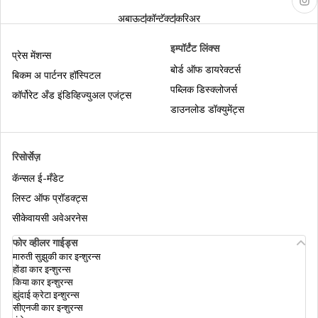
अबाऊट
कॉन्टॅक्ट
करिअर
क्रेडिट रिपोर्ट म्हणजे काय
इम्पॉर्टंट लिंक्स
प्रेस मेंशन्स
बोर्ड ऑफ डायरेक्टर्स
बिकम अ पार्टनर हॉस्पिटल
पब्लिक डिस्क्लोजर्स
कॉर्पोरेट अँड इंडिव्हिज्युअल एजंट्स
डाउनलोड डॉक्युमेंट्स
रिसोर्सेज़
कॅन्सल ई-मँडेट
लिस्ट ऑफ प्रॉडक्ट्स
सीकेवायसी अवेअरनेस
फोर व्हीलर गाईड्स
मारुती सुझुकी कार इन्शुरन्स
होंडा कार इन्शुरन्स
किया कार इन्शुरन्स
ह्युंदाई क्रेटा इन्शुरन्स
सीएनजी कार इन्शुरन्स