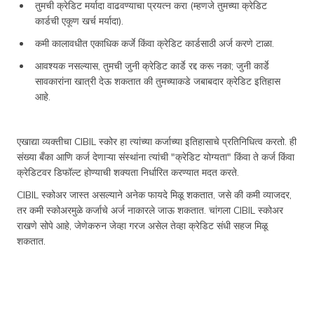
तुमची क्रेडिट मर्यादा वाढवण्याचा प्रयत्न करा (म्हणजे तुमच्या क्रेडिट
कार्डची एकूण खर्च मर्यादा).
कमी कालावधीत एकाधिक कर्जे किंवा क्रेडिट कार्डसाठी अर्ज करणे टाळा.
आवश्यक नसल्यास, तुमची जुनी क्रेडिट कार्डे रद्द करू नका; जुनी कार्डे
सावकारांना खात्री देऊ शकतात की तुमच्याकडे जबाबदार क्रेडिट इतिहास
आहे.
एखाद्या व्यक्तीचा CIBIL स्कोर हा त्यांच्या कर्जाच्या इतिहासाचे प्रतिनिधित्व करतो. ही
संख्या बँका आणि कर्ज देणाऱ्या संस्थांना त्यांची "क्रेडिट योग्यता" किंवा ते कर्ज किंवा
क्रेडिटवर डिफॉल्ट होण्याची शक्यता निर्धारित करण्यात मदत करते.
CIBIL स्कोअर जास्त असल्‍याने अनेक फायदे मिळू शकतात, जसे की कमी व्याजदर,
तर कमी स्कोअरमुळे कर्जाचे अर्ज नाकारले जाऊ शकतात. चांगला CIBIL स्कोअर
राखणे सोपे आहे, जेणेकरुन जेव्हा गरज असेल तेव्हा क्रेडिट संधी सहज मिळू
शकतात.