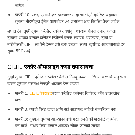
लागेल.
पायरी 10:
एकदा प्रमाणीकृत झाल्यानंतर, तुमचा संपूर्ण क्रेडिट अहवाल
तुमच्या नोंदणीकृत ईमेल-आयडीवर 24 तासांच्या आत वितरित केला जाईल
लक्षात ठेवा तुम्ही तुमचा क्रेडिट स्कोअर वर्षातून एकदाच मोफत तपासू शकता.
तुम्हाला अधिक वारंवार क्रेडिट रिपोर्ट्स प्राप्त करायचे असल्यास, तुम्ही या
माहितीसाठी CIBIL ला पैसे देऊन तसे करू शकता. सध्या, क्रेडिट अहवालासाठी दर
सुमारे ₹550 आहे.
CIBIL स्कोर ऑफलाइन कसा तपासायचा
तुम्ही तुमचा CIBIL क्रेडिट स्कोअर देखील मिळवू शकता आणि या चरणांचे अनुसरण
करून तुम्हाला प्रत्यक्ष मेलद्वारे अहवाल देऊ शकता:
पायरी 1:
CIBIL वेबसाईट
वरून क्रेडिट स्कोअर रिक्वेस्ट फॉर्म डाउनलोड
करा.
पायरी 2:
त्याची प्रिंट काढा आणि सर्व आवश्यक माहिती योग्यरित्या भरा.
पायरी 3:
तुम्हाला तुमच्या ओळखपत्राची प्रत (जसे की पासपोर्ट क्रमांक,
पॅन कार्ड, आधार किंवा मतदार आयडी) सोबत जोडावी लागेल.