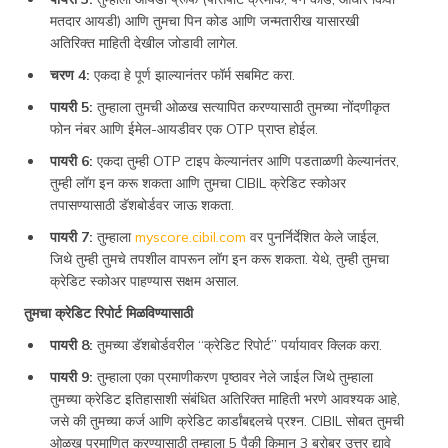
मतदार आयडी) आणि तुमचा पिन कोड आणि जन्मतारीख यासारखी
अतिरिक्त माहिती देखील जोडावी लागेल.
चरण 4:
एकदा हे पूर्ण झाल्यानंतर फॉर्म सबमिट करा.
पायरी 5:
तुम्हाला तुमची ओळख सत्यापित करण्यासाठी तुमच्या नोंदणीकृत
फोन नंबर आणि ईमेल-आयडीवर एक OTP प्राप्त होईल.
पायरी 6:
एकदा तुम्ही OTP टाइप केल्यानंतर आणि पडताळणी केल्यानंतर,
तुम्ही लॉग इन करू शकता आणि तुमचा CIBIL क्रेडिट स्कोअर
तपासण्यासाठी डॅशबोर्डवर जाऊ शकता.
पायरी 7:
तुम्हाला
myscore.cibil.com
वर पुनर्निर्देशित केले जाईल,
जिथे तुम्ही तुमचे तपशील वापरून लॉग इन करू शकता. येथे, तुम्ही तुमचा
क्रेडिट स्कोअर पाहण्यास सक्षम असाल.
तुमचा क्रेडिट रिपोर्ट मिळविण्यासाठी
पायरी 8:
तुमच्या डॅशबोर्डवरील “क्रेडिट रिपोर्ट” पर्यायावर क्लिक करा.
पायरी 9:
तुम्हाला एका प्रमाणीकरण पृष्ठावर नेले जाईल जिथे तुम्हाला
तुमच्या क्रेडिट इतिहासाशी संबंधित अतिरिक्त माहिती भरणे आवश्यक आहे,
जसे की तुमच्या कर्ज आणि क्रेडिट कार्डांबद्दलचे प्रश्न. CIBIL सोबत तुमची
ओळख प्रमाणित करण्यासाठी तुम्हाला 5 पैकी किमान 3 बरोबर उत्तर द्यावे