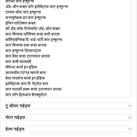
कंपेअर कार इन्शुरन्स
अ‍ॅड-ऑन कव्हर फॉर इलेक्ट्रिक कार इन्शुरन्स
टायप्स ऑफ कार इन्शुरन्स
कन्स्युमेबल्स इन कार इन्शुरन्स
इंजिन प्रोटेक्शन कव्हर
की अँड लॉक रिप्लेसमेंट अ‍ॅड-ऑन कव्हर
कार विम्याचा प्रीमियम कसा कमी करावा
कॉम्प्रिहेन्सिव्ह वि. थर्ड-पार्टी कार इन्शुरन्स
कार विम्याचा दावा कसा करावा
कार इन्शुरन्स डिस्काउंट्स
कार विमा कसा ट्रान्सफर करावा
कार कशी चालवावी
सेफेस्ट कार्स इन इंडिया
कारमधील RPM म्हणजे काय
बेस्ट मायलेज कार्स इन इंडिया
इलेक्ट्रिक कार वि. पेट्रोल कार
कार मालकी हक्क कसा ट्रान्सफर करावा
कार लोन ईएमआय कॅल्क्युलेटर
टू व्हीलर गाईड्स
ओला एस१ इन्शुरन्स
एथर एनर्जी बाईक इन्शुरन्स
मोटर गाईड्स
हिरो स्प्लेंडर बाईक इन्शुरन्स
मोटर इन्शुरन्स
हिरो एचएफ डिलक्स इन्शुरन्स
टायप्स ऑफ मोटर इन्शुरन्स
हेल्थ गाईड्स
रॉयल एनफिल्ड क्लासिक इन्शुरन्स
कॉम्प्रिहेन्सिव्ह वि. झिरो डेप्रिसिएशन इन्शुरन्स
डिडक्टिबल इन हेल्थ इन्शुरन्स