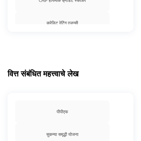
CRIF हायमार्क क्रेडिट स्कोअर
क्रेडिट रेटिंग एजन्सी
क्रेडिट रेटिंग म्हणजे काय
होम लोन CIBIL स्कोर
वित्त संबंधित महत्त्वाचे लेख
इक्विफॅक्स क्रेडिट स्कोअर
पीपीएफ
CIBIL स्कोर काय आहे?
सुकन्या समृद्धी योजना
क्रेडिट स्कोअर कॅल्क्युलेटर