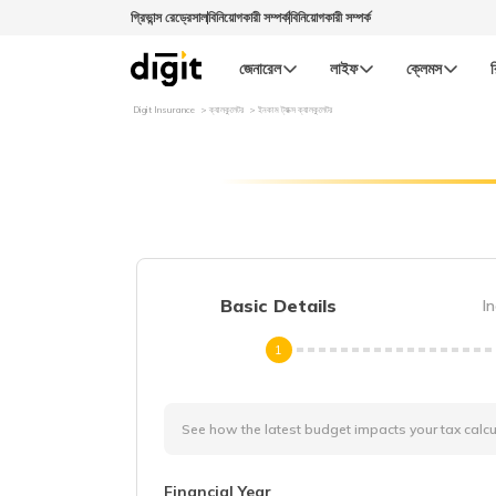
গ্রিভান্স রেড্রেসাল
বিনিয়োগকারী সম্পর্ক
বিনিয়োগকারী সম্পর্ক
জেনারেল
লাইফ
ক্লেমস
র
Digit Insurance
ক্যালকুলেটর
ইনকাম ট্যাক্স ক্যালকুলেটর
Basic Details
I
1
See how the latest budget impacts your tax calcu
Financial Year