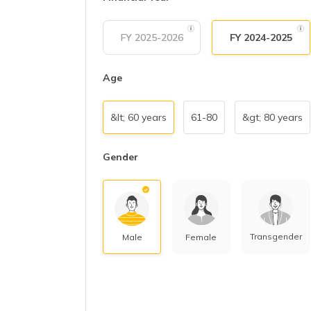
FY 2025-2026
FY 2024-2025
Age
&lt; 60 years
61-80
&gt; 80 years
Gender
Transgender
Male
Female