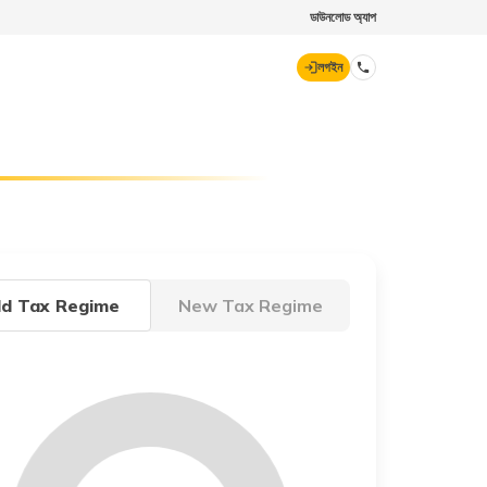
ডাউনলোড অ্যাপ
লগইন
ডিজিট জেনারেল
70260 61234
hello@godigit.com
ld Tax Regime
New Tax Regime