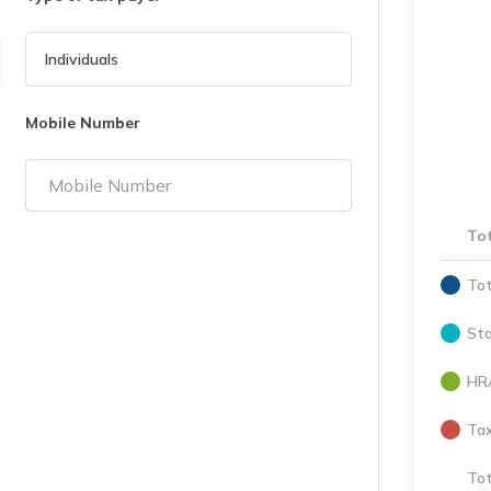
Mobile Number
To
Tot
St
HR
Ta
Tot