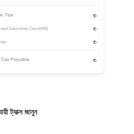
e Tax
₹
0
 and Education Cess(4%)
₹
0
rge
₹
0
 Tax Payable
₹
0
়ী ট্যাক্স জানুন