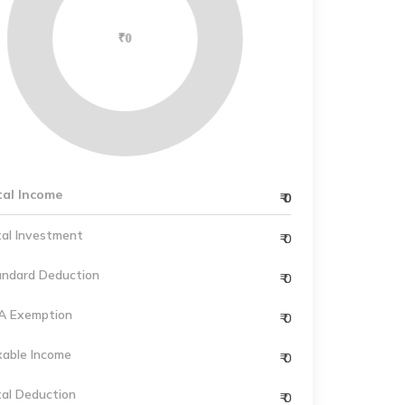
tal Income
₹
0
al Investment
₹
0
andard Deduction
₹
0
A Exemption
₹
0
xable Income
₹
0
al Deduction
₹
0