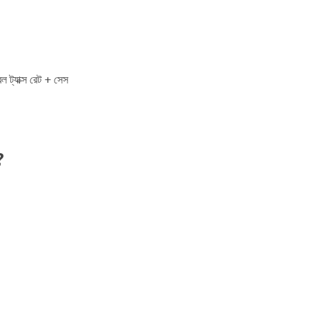
ল ট্যাক্স রেট + সেস
?