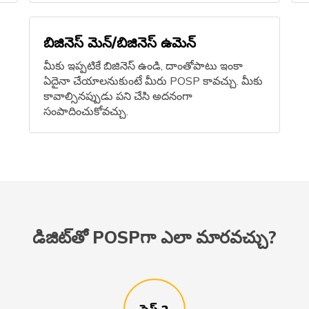
బిజినెస్ మెన్/బిజినెస్ ఉమెన్
మీకు ఇప్పటికే బిజినెస్ ఉండి, దాంతోపాటు ఇంకా
ఏదైనా చేయాలనుకుంటే మీరు POSP కావచ్చు. మీకు
కావాల్సినప్పుడు పని చేసి అదనంగా
సంపాదించుకోవచ్చు.
డిజిట్‌తో POSPగా ఎలా మారవచ్చు?