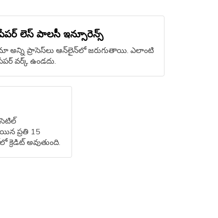
పేపర్ లెస్ పాలసీ ఇన్సూరెన్స్
మా అన్ని ప్రాసెస్‌లు ఆన్‌లైన్‌లో జరుగుతాయి. ఎలాంటి
పేపర్ వర్క్ ఉండదు.
ెటిల్‌
ిన ప్రతి 15
ో క్రెడిట్ అవుతుంది.