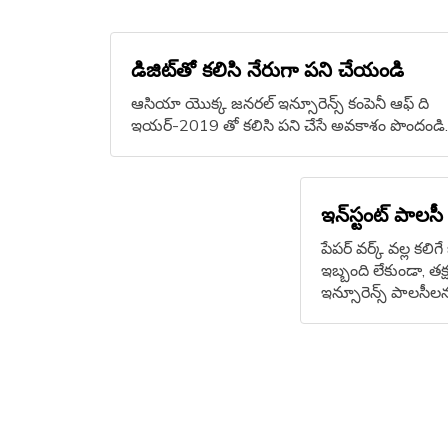
డిజిట్‌తో కలిసి నేరుగా పని చేయండి
ఆసియా యొక్క జనరల్ ఇన్సూరెన్స్ కంపెనీ ఆఫ్ ది
ఇయర్-2019 తో కలిసి పని చేసే అవకాశం పొందండి
ఇన్‌స్టంట్‌ పాలసీ
పేపర్‌ వర్క్‌ వల్ల క
ఇబ్బంది లేకుండా, తక
ఇన్సూరెన్స్ పాలసీలను