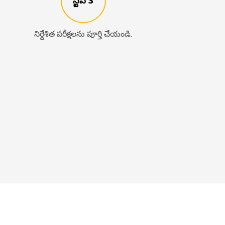
స్టెప్ 3
నిర్దేశిత పరీక్షలను పూర్తి చేయండి.