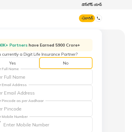
డౌన్‌లోడ్ యాప్
లాగిన్
డిజిట్ జనరల్
80K+ Partners
have Earned 5900 Crore+
 currently a Digit Life Insurance Partner?
70260 61234
Yes
No
r Full Name
hello@godigit.com
r Email Address
r Pincode as per Aadhaar
r Mobile Number
1