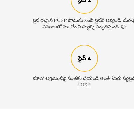
స్టెప్ 1
పైన ఇచ్చిన POSP ఫామ్‌ను నింపి సైనప్‌ అవ్వండి. మరిన్న
వివరాలతో మా టీం మిమ్మల్ని సంప్రదిస్తుంది. 😊
స్టెప్ 4
మాతో అగ్రిమెంట్‌పై సంతకం చేయండి అంతే! మీరు సర్టిఫైడ
POSP.