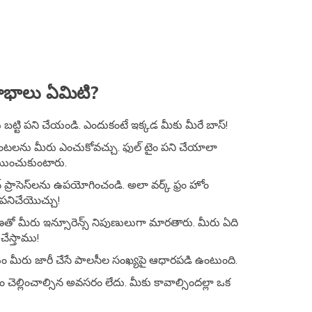
ాభాలు ఏమిటి?
ను బట్టి పని చేయండి. ఎందుకంటే ఇక్కడ మీకు మీరే బాస్!
గంటలను మీరు ఎంచుకోవచ్చు. ఫుల్ టైం పని చేయాలా
్ణయించుకుంటారు.
‌ ప్రాసెస్‌లను ఉపయోగించండి. అలా వర్క్‌ ఫ్రం హోం
పనిచేయొచ్చు!
ణతో మీరు ఇన్సూరెన్స్ నిపుణులుగా మారతారు. మీరు ఏది
ేస్తాము!
మీరు జారీ చేసే పాలసీల సంఖ్యపై ఆధారపడి ఉంటుంది.
ం చెల్లించాల్సిన అవసరం లేదు. మీకు కావాల్సిందల్లా ఒక