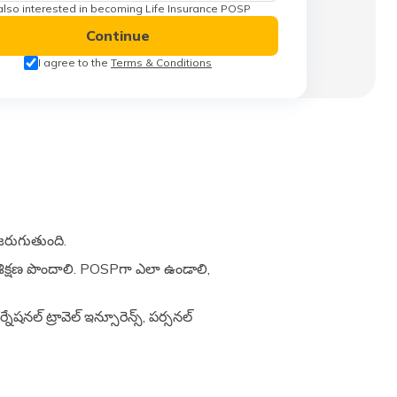
also interested in becoming Life Insurance POSP
Continue
I agree to the
Terms & Conditions
 జరుగుతుంది.
ే శిక్షణ పొందాలి. POSPగా ఎలా ఉండాలి,
నేషనల్ ట్రావెల్ ఇన్సూరెన్స్, పర్సనల్