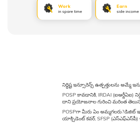
Work
Earn
in spare time
side income
నిర్ధిష్ట ఇన్సూరెన్స్ ఉత్పత్తులను అమ్మే
POSP కావడానికి, IRDAI (ఐఆర్డీఏఐ) నిర
దాని ప్రయోజనాల గురించి మరింత తెలుస
POSPగా మీరు ఏం అమ్మగలరు?డిజిట్‌ ఇన్సూరెన్
యాక్సిడెంట్ కవర్, SFSP (ఎస్‌ఎఫ్‌ఎస్‌పీ)