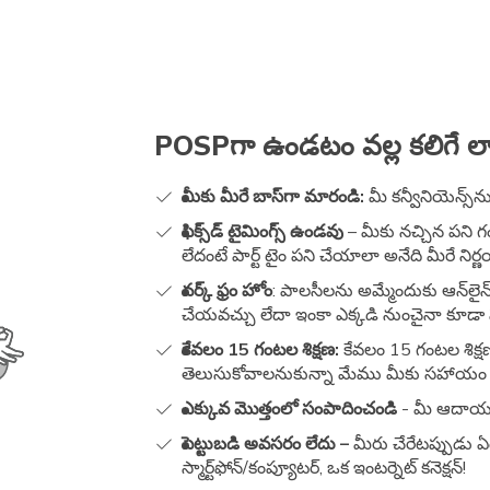
POSPగా ఉండటం వల్ల కలిగే ల
మీకు మీరే బాస్‌గా మారండి:
మీ కన్వీనియెన్స్‌
ఫిక్స్‌డ్‌ టైమింగ్స్‌ ఉండవు
– మీకు నచ్చిన పని 
లేదంటే పార్ట్ టైం పని చేయాలా అనేది మీరే నిర
వర్క్ ఫ్రం హోం
: పాలసీలను అమ్మేందుకు ఆన్‌లైన్
చేయవచ్చు లేదా ఇంకా ఎక్కడి నుంచైనా కూడా 
కేవలం 15 గంటల శిక్షణ:
కేవలం 15 గంటల శిక్ష
తెలుసుకోవాలనుకున్నా మేము మీకు సహాయం చ
ఎక్కువ మొత్తంలో సంపాదించండి
- మీ ఆదాయం 
పెట్టుబడి అవసరం లేదు –
మీరు చేరేటప్పుడు ఏ
స్మార్ట్‌ఫోన్‌/కంప్యూటర్, ఒక ఇంటర్నెట్ కనెక్షన్!