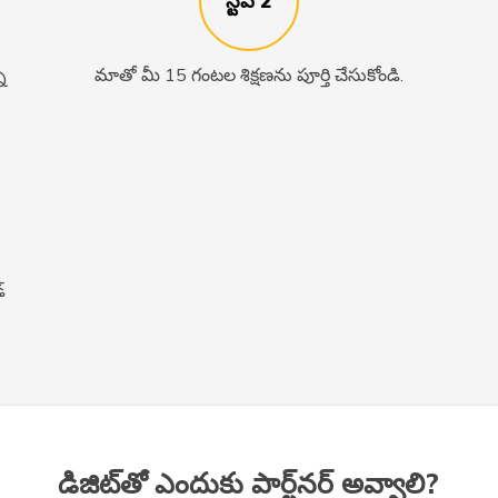
స్టెప్ 2
ి
మాతో మీ 15 గంటల శిక్షణను పూర్తి చేసుకోండి.
్
డిజిట్‌తో ఎందుకు పార్ట్‌నర్‌ అవ్వాలి?