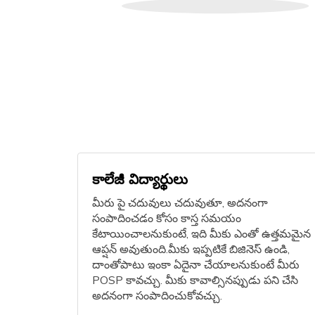
కాలేజీ విద్యార్థులు
మీరు పై చదువులు చదువుతూ, అదనంగా
సంపాదించడం కోసం కాస్త సమయం
కేటాయించాలనుకుంటే, ఇది మీకు ఎంతో ఉత్తమమైన
ఆప్షన్‌ అవుతుంది.మీకు ఇప్పటికే బిజినెస్ ఉండి,
దాంతోపాటు ఇంకా ఏదైనా చేయాలనుకుంటే మీరు
POSP కావచ్చు. మీకు కావాల్సినప్పుడు పని చేసి
అదనంగా సంపాదించుకోవచ్చు.