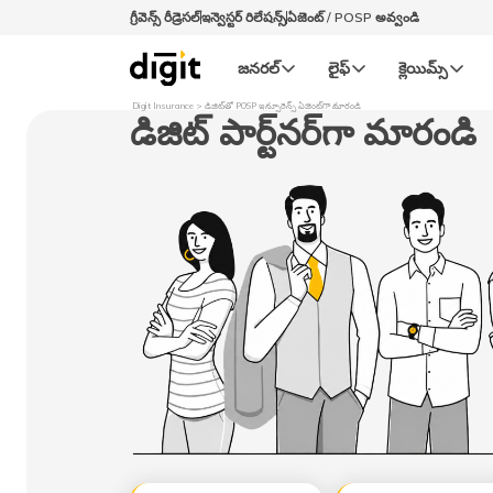
గ్రీవెన్స్ రీడ్రెసల్‌
ఇన్వెస్టర్ రిలేషన్స్
ఏజెంట్ / POSP అవ్వండి
జనరల్‌
లైఫ్‌
క్లెయిమ్స్‌
Digit Insurance
డిజిట్‌తో POSP ఇన్సూరెన్స్ ఏజెంట్‎గా మారండి
డిజిట్‌ పార్ట్‎నర్‎గా మారండి