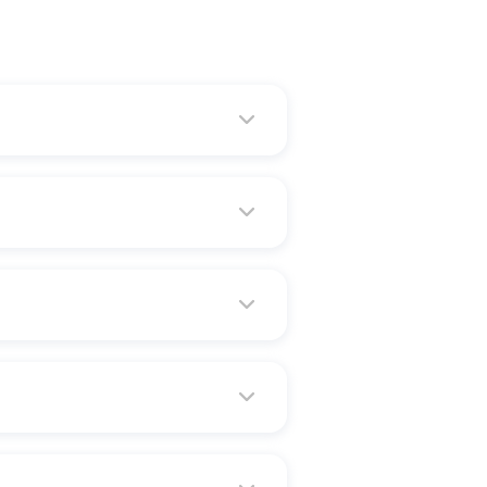
ూర్తి చేసి ఉండాలి. వీటితో పాటు
చేయడం జరుగుతుంది.
ర్వాత మీరు ఈ-సర్టిఫికెట్ పొందుతారు.