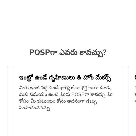
POSPగా ఎవరు కావచ్చు?
ఇంట్లో ఉండే గృహిణులు & హోం మేకర్స్‌
మీరు ఇంటి వద్ద ఉండే భార్య లేదా భర్త అయి ఉండి,
మీకు సమయం ఉంటే, మీరు POSPగా కావచ్చు. మీ
కోసం, మీ కుటుంబం కోసం అదనంగా డబ్బు
సంపాదించవచ్చు