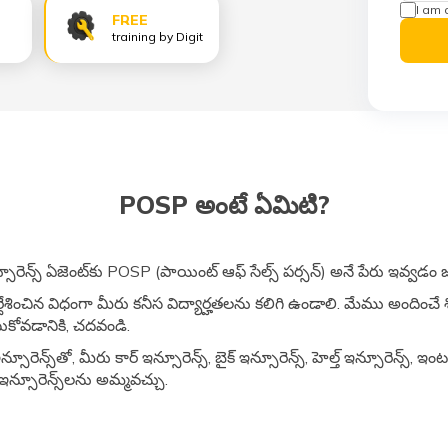
I am 
FREE
training by Digit
POSP అంటే ఏమిటి?
 ఇన్సూరెన్స్ ఏజెంట్‎కు POSP (పాయింట్ ఆఫ్ సేల్స్ పర్సన్) అనే పేరు ఇవ్వడం
్దేశించిన విధంగా మీరు కనీస విద్యార్హతలను కలిగి ఉండాలి. మేము అందించ
ుకోవడానికి, చదవండి.
స్‎తో, మీరు కార్‌ ఇన్సూరెన్స్, బైక్ ఇన్సూరెన్స్, హెల్త్ ఇన్సూరెన్స్, ఇంటర్
 ఇన్సూరెన్స్‎లను అమ్మవచ్చు.