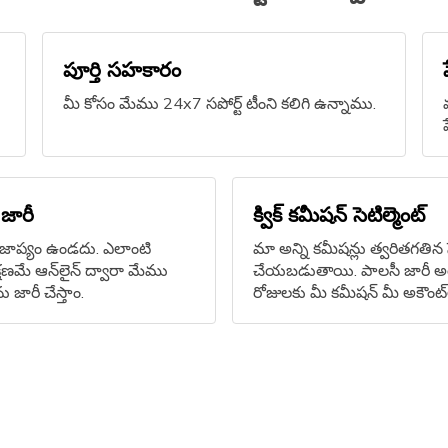
పూర్తి సహకారం
మీ కోసం మేము 24x7 సపోర్ట్ టీంని కలిగి ఉన్నాము.
.
 జారీ
క్విక్ కమీషన్ సెటిల్మెంట్
లిగే జాప్యం ఉండదు. ఎలాంటి
మా అన్ని కమీషన్లు త్వరితగతిన స
్షణమే ఆన్‌లైన్‌ ద్వారా మేము
చేయబడుతాయి. పాలసీ జారీ అయ
 జారీ చేస్తాం.
రోజులకు మీ కమీషన్ మీ అకౌంట్‌ల