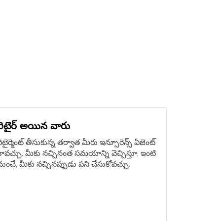
రిటైర్ అయిన వారు
రిటైర్మెంట్ తీసుకున్న తర్వాత మీరు ఇన్సూరెన్స్ ఏజెంట్‌
కావచ్చు. మీకు నచ్చినంత సమయాన్ని వెచ్చిస్తూ, ఇంటి
నుంచే, మీకు నచ్చినప్పుడు పని చేసుకోవచ్చు.