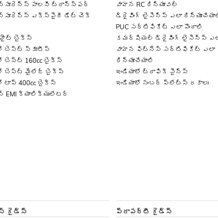
్సూరెన్స్ పాలసీ ట్రాన్స్‌ఫర్
వాహన RC రిన్యూవల్
్సూరెన్స్ ఎక్స్‌పైరీ డేట్ చెక్
డ్రైవింగ్ లైసెన్స్ ఎలా రిన్యూచేయా
PUC సర్టిఫికేట్ ఎలా పొందాలి
 హైట్ బైక్స్
కమర్షియల్ డ్రైవింగ్ లైసెన్స్ ఎలా
ో బెస్ట్ స్కూటీస్
వాహన ఫిట్‌నెస్ సర్టిఫికేట్ ఎలా
ో బెస్ట్ 160cc బైక్స్
రిన్యూచేయాలి
ో బెస్ట్ మైలేజ్ బైక్స్
ఇండియాలో ట్రాఫిక్ సైన్స్
ో టాప్ 400cc బైక్స్
ఇండియాలో నంబర్ ప్లేట్స్ రకాలు
న్ EMI క్యాలిక్యులేటర్
స్ గైడ్స్
ప్రాపర్టీ గైడ్స్