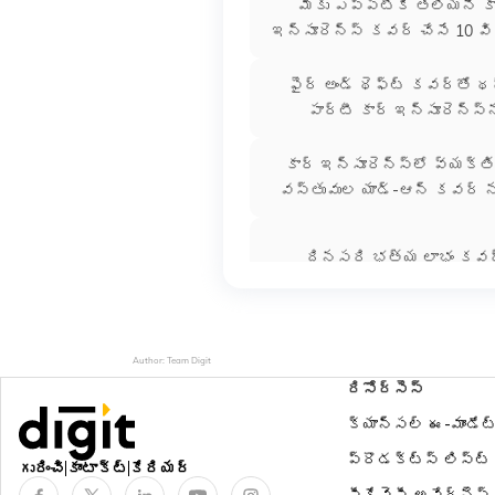
మీకు ఎప్పటికీ తెలియని క
ఇన్సూరెన్స్ కవర్ చేసే 10 వ
ఫైర్ అండ్ థెఫ్ట్ కవర్‌తో థ
పార్టీ కార్ ఇన్సూరెన్స్‌
కార్ ఇన్సూరెన్స్‌లో వ్యక్
వస్తువుల యాడ్-ఆన్ కవర్ 
దినసరి భత్య లాభం కవ
కాంప్రహెన్సివ్ కార్ ఇన్సూర
Author: Team Digit
రిసోర్సెస్
ఎలక్ట్రిక్ కార్ ఇన్సూరెన
క్యాన్సల్ ఈ-మాండేట
ప్రొడక్ట్స్ లిస్ట్
గురించి
కాంటాక్ట్
కేరియర్