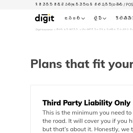
గ్రీవెన్స్ రీడ్రెసల్‌
ఇన్వెస్టర్ రిలేషన్స్
ఏజెంట్ / PO
జనరల్‌
లైఫ్‌
క్లెయిమ్స
Digit Insurance
మోటార్​ ఇన్సూరెన్స్
భారతంలోని ప్రసిద్ధ బ్రాండ్‌ల కోసం వాహన బీ
Plans that fit you
Third Party Liability Only
This is the minimum you need to 
the road. It will cover you if you 
but that’s about it. Honestly, we