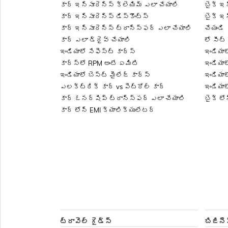
కార్ ఇన్సూరెన్స్ క్లెయిమ్ ఎలా చేయాలి
బైక్ ఇన
కార్ ఇన్సూరెన్స్ డిస్కౌంట్స్
బైక్ ఇన
కార్ ఇన్సూరెన్స్ ట్రాన్స్‌ఫర్ ఎలా చేయాలి
చేయండి
కార్ ఎలా డ్రైవ్ చేయాలి
లో సీట్
ఇండియాలో సేఫెస్ట్ కార్స్
ఇండియాల
కార్స్‌లో RPM అంటే ఏమిటి
ఇండియాల
ఇండియాలో బెస్ట్ మైలేజ్ కార్స్
ఇండియాల
ఎలక్ట్రిక్ కార్ vs పెట్రోల్ కార్
ఇండియాల
కార్ ఓనర్‌షిప్ ట్రాన్స్‌ఫర్ ఎలా చేయాలి
బైక్ లో
కార్ లోన్ EMI క్యాలిక్యులేటర్
ట్రావెల్ గైడ్స్
బిజినె