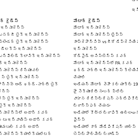
డౌన
్
కార్​ ఇన్సూరెన్స్​ క్యాలుక్యులేటర్
ఇన
ర్ గైడ్స్
మోటార్ గైడ్స్
 ఇన్సూరెన్స్
మోటార్ ఇన్సూరెన్స్
నర్జీ బైక్ ఇన్సూరెన్స్
మోటార్ ఇన్సూరెన్స్ టైప్స్
ప్లెండర్ బైక్ ఇన్సూరెన్స్
కాంప్రెహెన్సివ్ vs జీరో డిప్రెసియ
F డీలక్స్ ఇన్సూరెన్స్
ఇన్సూరెన్స్
న్‌ఫీల్డ్ క్లాసిక్ ఇన్సూరెన్స్
రోడ్సైడ్ అసిస్టెన్స్ కవర్
ైక్ ఇన్సూరెన్స్
మోటార్ ఇన్సూరెన్స్‌లో PA కవర్
న్సూరెన్స్ రిన్యూవల్
థర్డ్ పార్టీ ఇన్సూరెన్స్ క్లెయి
స్ బైక్ ఇన్సూరెన్స్
చేయాలి
హెన్సివ్ అండ్ థర్డ్-పార్టీ బైక్
ఇండియన్ మోటార్ వెహికల్ యాక్ట్ 1
ెన్స్
హై సెక్యూరిటీ నంబర్ ప్లేట్
లెస్ బైక్ ఇన్సూరెన్స్
వాహన రిజిస్ట్రేషన్ సర్టిఫికేట
బైక్ ఇన్సూరెన్స్
ట్రాన్స్‌ఫర్ చేయడం
న్సూరెన్స్‌లో అడాన్ కవర్
ఇండియాలో కొత్త ట్రాఫిక్ ఉల్లంఘ
్ టు ఇన్వాయిస్ అడాన్ కవర్
ఫైన్స్
ూమబుల్ కవర్ అడాన్
ఇండియాలో కార్ మోడిఫికేషన్ రూల్స్
న్సూరెన్స్ క్యాలిక్యులేటర్
బెస్ట్ హెల్మెట్ బ్రాండ్స్