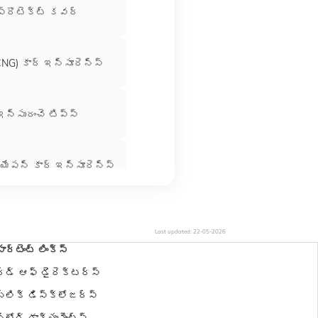
ప్రొటెక్ట్ కవర్
ంచి తరచుగా
ూరెన్స్
CNG) కార్ ఇన్సూరెన్స్
్రశ్నలు
చి తరచుగా
ఇన్సురంచె టిప్స్
యేషన్​ కార్​ ఇన్సూరెన్స్​
My Policy
Last updated:
22-05-2026
ార్టెంట్ లింక్స్
స్​ కార్​ ఇన్సూరెన్స్
ర్డ్ ఆఫ్ డైరెక్టర్స్
్లిక్ డిస్క్లోజర్స్