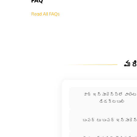
FAQ
Read All FAQs
మరి
కార్ ఇన్సూరెన్స్‌లో వాలెం
డిడక్టబుల్
బంపర్‌ టు బంపర్‌ ఇన్సూరెన్