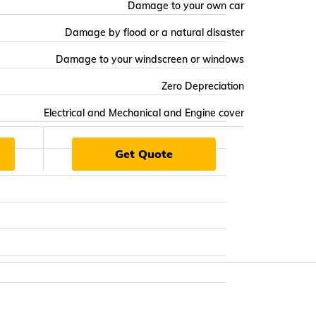
Damage to your own car
ెంట్స్‌
సూరెన్స్‌
Damage by flood or a natural disaster
సూరెన్స్‌
Damage to your windscreen or windows
స్‌
న్సూరెన్స్‌
Zero Depreciation
Electrical and Mechanical and Engine cover
యర్
Get Quote
సురక్ష
్ష పాలసీ
ెన్స్‌