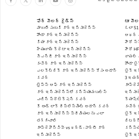
సీకేవైసీ అవేర్‌నెస్
ఇంజిన్ ప్రొటెక్షన్ కవర
ఫోర్ వీలర్ గైడ్స్
టూ వీల
మారుతి సుజుకి కార్ ఇన్సూరెన్స్
ఓలా S1
హోండా కార్ ఇన్సూరెన్స్
ఆథర్ ఎ
కియా కార్ ఇన్సూరెన్స్
హీరో స్
హ్యుందాయ్ క్రెటా ఇన్సూరెన్స్
హీరో H
సీఎన్జీ కార్ ఇన్సూరెన్స్
రాయల్ ఎ
కంపేర్ కార్ ఇన్సూరెన్స్
హోండా బ
ఎలక్ట్రిక్ కార్ ఇన్సూరెన్స్ కోసం అడాన్
బైక్ ఇ
కవర్
3 ఇయర్
టైప్స్ ఆఫ్ కార్ ఇన్సూరెన్స్
కాంప్రె
కార్ ఇన్సూరెన్స్‌లో కన్స్యూమబుల్స్
ఇన్సూర
ఎంజిన్ ప్రొటెక్షన్ కవర్
క్యాష్‌
కీ అండ్ లాక్ రీప్లేస్‌మెంట్ అడాన్ కవర్
కంపేర్ 
కార్ ఇన్సూరెన్స్ ప్రీమియంలను ఎలా
బైక్ ఇ
తగ్గించాలి
రిటర్న
కాంప్రెహెన్సివ్ vs థర్డ్-పార్టీ కార్
కన్స్య
ఇన్సూరెన్స్
బైక్ ఇ