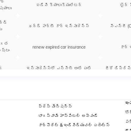
అడిగే ప్రశ్నలు
ార్
ఐడివి క్యాలుక్యులేటర్
టైర్ 
ఆరోగ్య ఇన్సూరెన్స్ గురి
ిషయాలు
అడిగే ప్రశ్నలు
అంతర్జాతీయ ప్రయాణ ఇన్స
ర్డ్
థర్డ్​ పార్టీ కార్​ ఇన్సూరెన్స్
సీఎన్​జీ (
గురించి తరచుగా అడిగే ప
ను
ఇల్లు ఇన్సూరెన్స్ గురిం
అడిగే ప్రశ్నలు
తిగత
renew expired car insurance
కార్ 
నష్టం
ర్
ఇన్సూరెన్స్​లో ఎన్​సీబీ అంటే ఏంటి
జీరో డిప్రిషి
ెన్స్
వాడిన కారు కొనడానికి చిట్కాలు
ఇంప
ప్రెస్ మెన్షన్స్
ఆన్​లైన్​లో కార్​ ఇన్సూరెన్స్​
్స్
క్యాష్​లె
్
బో
రెన్యువల్​
భాగస్వామి హాస్పిటల్ అవ్వండి
పబ
కార్పొరేట్ & ఇండివిడ్యువల్ ఏజెంట్స్