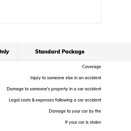
హికల్
్ పార్టీ
Only
Standard Package
స్
New
Coverage
న్స్‌
Injury to someone else in an accident
యం
Damage to someone's property in a car accident
బిలిటీ
Legal costs & expenses following a car accident
్సూరెన్స్‌
Damage to your car by fire
స్
If your car is stolen
్త్