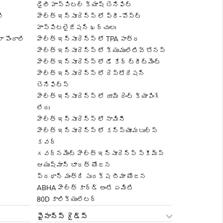
డైలీ హాస్పిటల్ క్యాష్ బెనిఫిట్
లి
హెల్త్ ఇన్సూరెన్స్ లో ప్రీ-పోస్ట్
హాస్పిటలైజేషన్ ఖర్చులు
 పొందాలి
హెల్త్ ఇన్సూరెన్స్ లో TPA పాత్ర
హెల్త్ ఇన్సూరెన్స్ లో క్యుములేటివ్ బోనస్
హెల్త్ ఇన్సూరెన్స్ లో డే కేర్ ట్రీట్‌మెంట్
హెల్త్ ఇన్సూరెన్స్ లో రెస్టోరేషన్
బెనిఫిట్స్
హెల్త్ ఇన్సూరెన్స్ లో రూమ్ రెంట్ క్యాపింగ్
లేదు
హెల్త్ ఇన్సూరెన్స్ లో నామినీ
హెల్త్ ఇన్సూరెన్స్ లో కన్స్యూమబుల్స్
కవర్
గవర్నమెంట్ హెల్త్ ఇన్సూరెన్స్ స్కీమ్స్
ఆయుష్మాన్ భారత్ యోజన
ప్రధాన్ మంత్రి సురక్ష బీమా యోజన
ABHA హెల్త్ కార్డ్ అంటే ఏమిటి
80D కాలిక్యులేటర్
ఫైనాన్స్ గైడ్స్