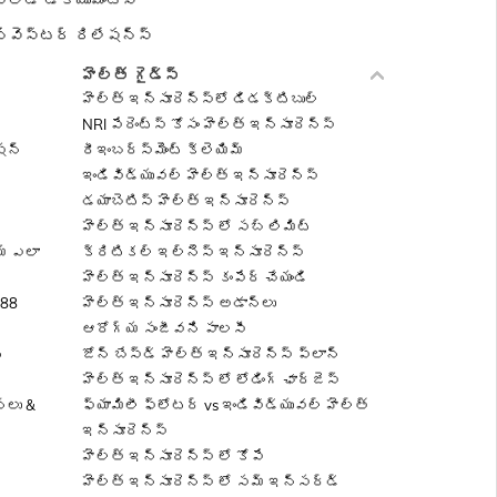
్లోడ్ డాక్యుమెంట్స్
్వెస్టర్ రిలేషన్స్
హెల్త్ గైడ్స్
హెల్త్ ఇన్సూరెన్స్‌లో డిడక్టిబుల్
NRI పేరెంట్స్ కోసం హెల్త్ ఇన్సూరెన్స్
ేషన్
రీఇంబర్స్‌మెంట్ క్లెయిమ్
ఇండివిడ్యువల్ హెల్త్ ఇన్సూరెన్స్
డయాబెటిస్ హెల్త్ ఇన్సూరెన్స్
హెల్త్ ఇన్సూరెన్స్ లో సబ్ లిమిట్
మ్ ఎలా
క్రిటికల్ ఇల్నెస్ ఇన్సూరెన్స్
హెల్త్ ఇన్సూరెన్స్ కంపేర్ చేయండి
988
హెల్త్ ఇన్సూరెన్స్ అడాన్‌లు
ఆరోగ్య సంజీవని పాలసీ
్
జోన్ బేస్డ్ హెల్త్ ఇన్సూరెన్స్ ప్లాన్
హెల్త్ ఇన్సూరెన్స్ లో లోడింగ్ ఛార్జెస్
నలు &
ఫ్యామిలీ ఫ్లోటర్ vs ఇండివిడ్యువల్ హెల్త్
ఇన్సూరెన్స్
హెల్త్ ఇన్సూరెన్స్ లో కోపే
హెల్త్ ఇన్సూరెన్స్ లో సమ్ ఇన్సర్డ్