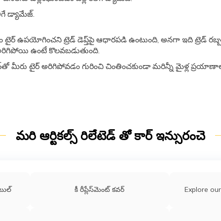
ిగే డ్యామేజ్.
 టైర్ ఉపయోగించని ట్రెడ్ డెప్త్‌పై ఆధారపడి ఉంటుంది, అనగా ఇది ట్రెడ్ రబ
 అరిగిపోయి ఉంటే కొలవబడుతుంది.
ెక్షన్‌తో మీరు టైర్ అరిగిపోవడం గురించి చింతించకుండా మరిన్నీ మైళ్ల ప్రయ
మరి ఆర్టికల్స్ రిలేటెడ్ తో కార్ ఇన్సురంచె
టబుల్
కీ రీప్లేస్‌మెంట్ కవర్
Explore our