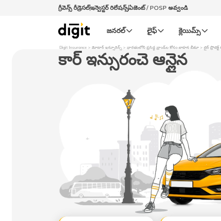
గ్రీవెన్స్ రీడ్రెసల్‌
ఇన్వెస్టర్ రిలేషన్స్
ఏజెంట్ / POSP అవ్వండి
జనరల్‌
లైఫ్‌
క్లెయిమ్స్‌
Digit Insurance
మోటార్​ ఇన్సూరెన్స్
భారతంలోని ప్రసిద్ధ బ్రాండ్‌ల కోసం వాహన బీమా
టైర్ ప్రొటెక్ట
కార్ ఇన్సురంచె ఆన్లైన