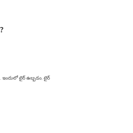
?
. ఇందులో టైర్ ఉబ్బడం, టైర్