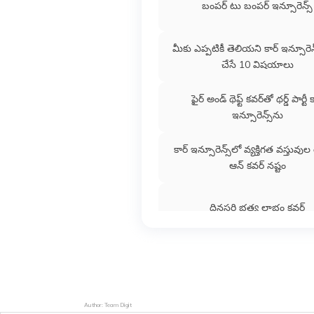
బంపర్‌ టు బంపర్‌ ఇన్సూరెన్స్‌
మీకు ఎప్పటికీ తెలియని కార్ ఇన్సూరెన
చేసే 10 విషయాలు
ఫైర్ అండ్ థెఫ్ట్ కవర్‌తో థర్డ్ పార్టీ 
ఇన్సూరెన్స్‌ను
కార్ ఇన్సూరెన్స్‌లో వ్యక్తిగత వస్తువ
ఆన్ కవర్ నష్టం
దినసరి భత్య లాభం కవర్
కాంప్రహెన్సివ్ కార్ ఇన్సూరెన్స్
Author: Team Digit
ఎలక్ట్రిక్ కార్ ఇన్సూరెన్స్