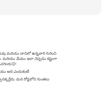
ువు మరియు దానిలో ఉన్నవారి గురించి
టాయి. మరియు మేము ఇలా చెప్పడం కష్టంగా
ించగలరు😊!
ియు అది ఎందుకంటే:
్పనక్కర్లేదు, మన రోడ్లలోని గుంతలు