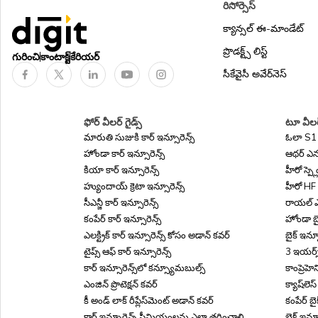
రిసోర్సెస్
క్యాన్సల్ ఈ-మాండేట్
ఇంజిన్ ప్రొటెక్షన్ కవర్
ప్రొడక్ట్స్ లిస్ట్
గురించి
కాంటాక్ట్
కేరియర్
సీకేవైసీ అవేర్‌నెస్
ఫోర్ వీలర్ గైడ్స్
టూ వీలర్
మారుతి సుజుకి కార్ ఇన్సూరెన్స్
ఓలా S1 ఇ
హోండా కార్ ఇన్సూరెన్స్
ఆథర్ ఎనర్
కియా కార్ ఇన్సూరెన్స్
హీరో స్ప్ల
హ్యుందాయ్ క్రెటా ఇన్సూరెన్స్
హీరో HF డ
సీఎన్జీ కార్ ఇన్సూరెన్స్
రాయల్ ఎన్‌
కంపేర్ కార్ ఇన్సూరెన్స్
హోండా బైక
ఎలక్ట్రిక్ కార్ ఇన్సూరెన్స్ కోసం అడాన్ కవర్
బైక్ ఇన్స
టైప్స్ ఆఫ్ కార్ ఇన్సూరెన్స్
3 ఇయర్స్ 
కార్ ఇన్సూరెన్స్‌లో కన్స్యూమబుల్స్
కాంప్రెహెన
ఎంజిన్ ప్రొటెక్షన్ కవర్
క్యాష్‌లెస
కీ అండ్ లాక్ రీప్లేస్‌మెంట్ అడాన్ కవర్
కంపేర్ బై
కార్ ఇన్సూరెన్స్ ప్రీమియంలను ఎలా తగ్గించాలి
బైక్ ఇన్స