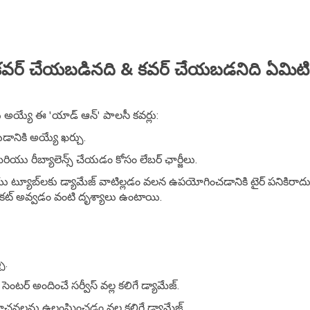
కవర్ చేయబడినది & కవర్ చేయబడనిది ఏమిటి
ు అయ్యే ఈ 'యాడ్ ఆన్' పాలసీ కవర్లు:
ేయడానికి అయ్యే ఖర్చు.
రియు రీబ్యాలెన్స్ చేయడం కోసం లేబర్ ఛార్జీలు.
యు ట్యూబ్‌లకు డ్యామేజ్ వాటిల్లడం వలన ఉపయోగించడానికి టైర్ పనికిరాదు
/కట్ అవ్వడం వంటి దృశ్యాలు ఉంటాయి.
ు.
ంటర్ అందించే సర్వీస్ వల్ల కలిగే డ్యామేజ్.
సూచనలను ఉల్లంఘించడం వల్ల కలిగే డ్యామేజ్.