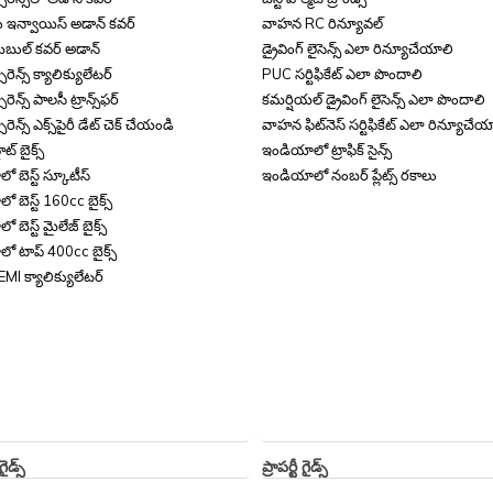
టు ఇన్వాయిస్ అడాన్ కవర్
వాహన RC రిన్యూవల్
మబుల్ కవర్ అడాన్
డ్రైవింగ్ లైసెన్స్ ఎలా రిన్యూచేయాలి
ూరెన్స్ క్యాలిక్యులేటర్
PUC సర్టిఫికేట్ ఎలా పొందాలి
రెన్స్ పాలసీ ట్రాన్స్‌ఫర్
కమర్షియల్ డ్రైవింగ్ లైసెన్స్ ఎలా పొందాలి
ూరెన్స్ ఎక్స్‌పైరీ డేట్ చెక్ చేయండి
వాహన ఫిట్‌నెస్ సర్టిఫికేట్ ఎలా రిన్యూచేయ
ట్ బైక్స్
ఇండియాలో ట్రాఫిక్ సైన్స్
 బెస్ట్ స్కూటీస్
ఇండియాలో నంబర్ ప్లేట్స్ రకాలు
 బెస్ట్ 160cc బైక్స్
బెస్ట్ మైలేజ్ బైక్స్
ో టాప్ 400cc బైక్స్
 EMI క్యాలిక్యులేటర్
ైడ్స్
ప్రాపర్టీ గైడ్స్
ల కోసం ఇన్సూరెన్స్
ఫ్యామిలీ ట్రీ సర్టిఫికేట్