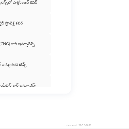
రెన్స్‌లో ప్యాసింజర్ కవర్
ైర్ ప్రొటెక్ట్ కవర్
 (CNG) కార్ ఇన్సూరెన్స్
్ ఇన్సురంచె టిప్స్
షియేషన్​ కార్​ ఇన్సూరెన్స్​
My Policy
Last updated:
22-05-2026
​లెస్​ కార్​ ఇన్సూరెన్స్