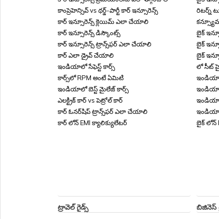
కాంప్రెహెన్సివ్ vs థర్డ్-పార్టీ కార్ ఇన్సూరెన్స్
రిటర్న్ 
కార్ ఇన్సూరెన్స్ క్లెయిమ్ ఎలా చేయాలి
కన్స్యూ
కార్ ఇన్సూరెన్స్ డిస్కౌంట్స్
బైక్ ఇన్స
కార్ ఇన్సూరెన్స్ ట్రాన్స్‌ఫర్ ఎలా చేయాలి
బైక్ ఇన్సూ
కార్ ఎలా డ్రైవ్ చేయాలి
బైక్ ఇన్స
ఇండియాలో సేఫెస్ట్ కార్స్
లో సీట్ హై
కార్స్‌లో RPM అంటే ఏమిటి
ఇండియాలో
ఇండియాలో బెస్ట్ మైలేజ్ కార్స్
ఇండియాలో
ఎలక్ట్రిక్ కార్ vs పెట్రోల్ కార్
ఇండియాలో 
కార్ ఓనర్‌షిప్ ట్రాన్స్‌ఫర్ ఎలా చేయాలి
ఇండియాల
కార్ లోన్ EMI క్యాలిక్యులేటర్
బైక్ లోన్
ట్రావెల్ గైడ్స్
బిజినెస్ గ
ట్రావెల్ ఇన్సూరెన్స్ తప్పనిసరిగా అవసరమా
బిజినెస్‌