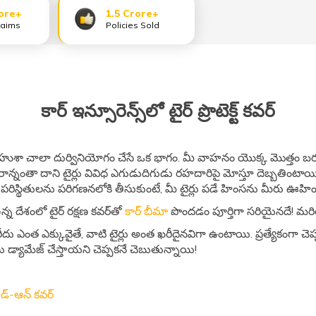
ore+
1.5 Crore+
laims
Policies Sold
కార్ ఇన్సూరెన్స్‌లో టైర్ ప్రొటెక్ట్ కవర్
బహుశా చాలా దుర్వినియోగం చేసే ఒక భాగం. మీ వాహనం యొక్క మొత్తం బర
భారాన్నంతా దాని టైర్లు వివిధ ఎగుడుదిగుడు రహదారిపై మోస్తూ దెబ్బతిం
పరిస్థితులను పరిగణనలోకి తీసుకుంటే, మీ టైర్లు పడే హింసను మీరు ఊహ
్న దేశంలో టైర్ రక్షణ కవర్‌తో
కార్ బీమా
పొందడం పూర్తిగా సరియైనదే! మర
ీదు ఎంత ఎక్కువైతే, వాటి టైర్లు అంత ఖరీదైనవిగా ఉంటాయి. ప్రత్యేకంగా చెప
 డ్యామేజ్ చేస్తాయని చెప్పకనే చెబుతున్నాయి!
ాడ్-ఆన్ కవర్