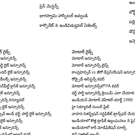
ఇంపా
ప్రెస్ మెన్షన్స్
బోర్
భాగస్వామి హాస్పిటల్ అవ్వండి
కార్​ ఇన్సూరెన్స్​ క్యాలుక్యులేటర్
పబ్ల
కార్పొరేట్ & ఇండివిడ్యువల్ ఏజెంట్స్
డౌన్
ఇన్వ
 గైడ్స్
మోటార్ గైడ్స్
న్సూరెన్స్
మోటార్ ఇన్సూరెన్స్
జీ బైక్ ఇన్సూరెన్స్
మోటార్ ఇన్సూరెన్స్ టైప్స్
ెండర్ బైక్ ఇన్సూరెన్స్
కాంప్రెహెన్సివ్ vs జీరో డిప్రెసియేషన్ ఇన్సూరె
ీలక్స్ ఇన్సూరెన్స్
రోడ్సైడ్ అసిస్టెన్స్ కవర్
ఫీల్డ్ క్లాసిక్ ఇన్సూరెన్స్
మోటార్ ఇన్సూరెన్స్‌లో PA కవర్
్ ఇన్సూరెన్స్
థర్డ్ పార్టీ ఇన్సూరెన్స్ క్లెయిమ్ ఎలా చేయాలి
ూరెన్స్ రిన్యూవల్
ఇండియన్ మోటార్ వెహికల్ యాక్ట్ 1988
బైక్ ఇన్సూరెన్స్
హై సెక్యూరిటీ నంబర్ ప్లేట్
్సివ్ అండ్ థర్డ్-పార్టీ బైక్ ఇన్సూరెన్స్
వాహన రిజిస్ట్రేషన్ సర్టిఫికేట్ ట్రాన్స్‌ఫర్ 
్ బైక్ ఇన్సూరెన్స్
ఇండియాలో కొత్త ట్రాఫిక్ ఉల్లంఘనలు & ఫైన్
క్ ఇన్సూరెన్స్
ఇండియాలో కార్ మోడిఫికేషన్ రూల్స్
ూరెన్స్‌లో అడాన్ కవర్
బెస్ట్ హెల్మెట్ బ్రాండ్స్