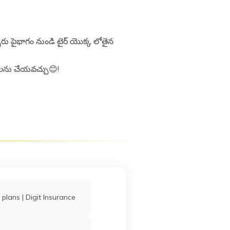
్బరు పైభాగం నుండి టైర్ యొక్క లోతైన
ాణాలను చేయవచ్చు😊!
 plans | Digit Insurance