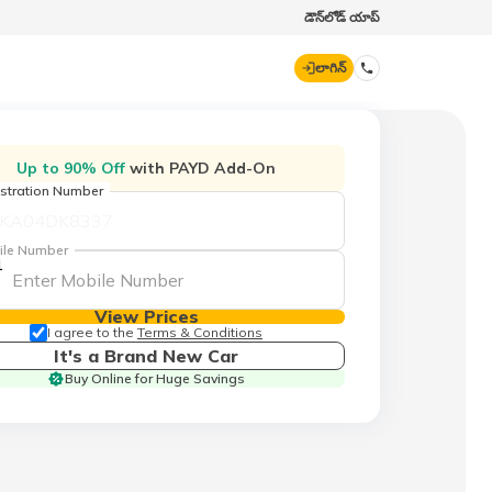
డౌన్‌లోడ్ యాప్
లాగిన్
డిజిట్ జనరల్
Up to 90% Off
with PAYD Add-On
stration Number
70260 61234
ile Number
1
hello@godigit.com
View Prices
I agree to the
Terms & Conditions
It's a Brand New Car
Buy Online for Huge Savings