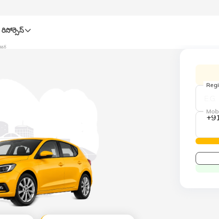
రిసోర్సెస్‌
్ కవర్
Regi
Mob
+9