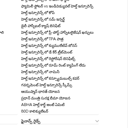
ఫ్యామిలీ ఫ్లోటర్ vs ఇండివిడ్యువల్ హెల్త్ ఇన్సూరెన్స్
హెల్త్ ఇన్సూరెన్స్ లో కోపే
హెల్త్ ఇన్సూరెన్స్ లో సమ్ ఇన్సర్డ్
డైలీ హాస్పిటల్ క్యాష్ బెనిఫిట్
ాలి
హెల్త్ ఇన్సూరెన్స్ లో ప్రీ-పోస్ట్ హాస్పిటలైజేషన్ ఖర్చులు
హెల్త్ ఇన్సూరెన్స్ లో TPA పాత్ర
హెల్త్ ఇన్సూరెన్స్ లో క్యుములేటివ్ బోనస్
హెల్త్ ఇన్సూరెన్స్ లో డే కేర్ ట్రీట్‌మెంట్
హెల్త్ ఇన్సూరెన్స్ లో రెస్టోరేషన్ బెనిఫిట్స్
హెల్త్ ఇన్సూరెన్స్ లో రూమ్ రెంట్ క్యాపింగ్ లేదు
హెల్త్ ఇన్సూరెన్స్ లో నామినీ
హెల్త్ ఇన్సూరెన్స్ లో కన్స్యూమబుల్స్ కవర్
గవర్నమెంట్ హెల్త్ ఇన్సూరెన్స్ స్కీమ్స్
ఆయుష్మాన్ భారత్ యోజన
ప్రధాన్ మంత్రి సురక్ష బీమా యోజన
ABHA హెల్త్ కార్డ్ అంటే ఏమిటి
80D కాలిక్యులేటర్
ఫైనాన్స్ గైడ్స్
APY బ్యాలెన్స్ ఎలా చెక్ చేయాలి