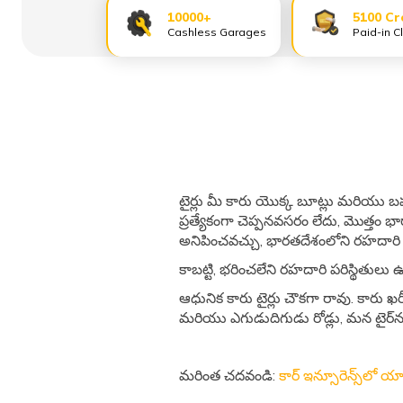
10000+
5100 Cr
Cashless Garages
Paid-in C
టైర్లు మీ కారు యొక్క బూట్లు మరియు 
ప్రత్యేకంగా చెప్పనవసరం లేదు, మొత్తం 
అనిపించవచ్చు, భారతదేశంలోని రహదారి 
కాబట్టి, భరించలేని రహదారి పరిస్థితులు ఉన
ఆధునిక కారు టైర్లు చౌకగా రావు. కారు ఖర
మరియు ఎగుడుదిగుడు రోడ్లు, మన టైర్‌ను
మరింత చదవండి:
కార్ ఇన్సూరెన్స్‌లో య