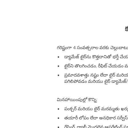
గరిష్టంగా 4 సంవత్సరాల వరకు చెల్లుబాట
డ్యామేజ్ టైర్‌ను కొత్తదానితో భర్తీ చ
టైర్‌ని తొలగించడం, రీఫిట్ చేయడం మ
ప్రమాదవశాత్తు నష్టం లేదా టైర్ మరి
పగిలిపోవడం మరియు టైర్ డ్యామేజ్
మినహాయింపుల్లో కొన్ని:
పంక్చర్ మరియు టైర్ మరమ్మతు ఖర్చ
తయారీ లోపం లేదా అనధికార సర్వీస్ సె
రేసింగ్, ర్యాలీ మొదలైన ఆపరేటింగ్ 