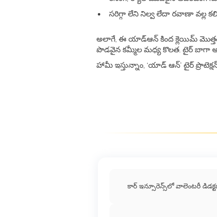
సరిగ్గా లేని నిల్వ లేదా రవాణా వల్ల కల
అలాగే, ఈ యాడ్ఆన్ కింద క్లెయిమ్ మొత్తం
పొడవైన కమ్మీల మధ్య కొలత. టైర్ బాగా
హామీ ఇస్తున్నాం, ‘యాడ్ ఆన్’ టైర్ ప్రొట
కార్ ఇన్సూరెన్స్‌లో వాలెంటరీ డిడక్