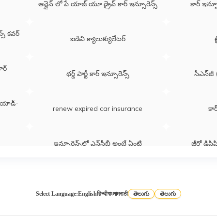
ఆన్లైన్ లో పే యాజ్ యూ డ్రైవ్ కార్ ఇన్సూరెన్స్
కార్ ఇన్సూ
్స్ కవర్
ఐడివి క్యాలుక్యులేటర్
ట
కార్
థర్డ్​ పార్టీ కార్​ ఇన్సూరెన్స్
సీఎన్​జీ
ుల యాడ్-
renew expired car insurance
కార
ఇన్సూరెన్స్​లో ఎన్​సీబీ అంటే ఏంటి
జీరో డిప్రి
వాడిన కారు కొనడానికి చిట్కాలు
Select Language:
English
हिन्दी
বাংলা
मराठी
తెలుగు
తెలుగు
ఆన్​లైన్​లో కార్​ ఇన్సూరెన్స్​ రెన్యువల్​
క్యాష్