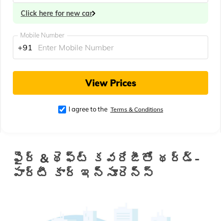
Click here for new car
Mobile Number
+91
View Prices
I agree to the
Terms & Conditions
ఫైర్ & థెఫ్ట్ కవరేజీతో థర్డ్-
పార్టీ కార్ ఇన్సూరెన్స్