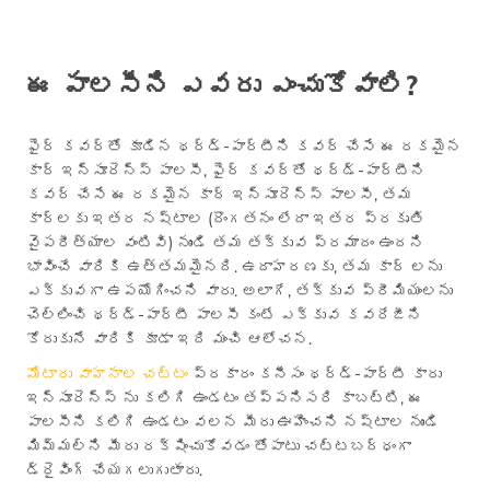
ఈ పాలసీని ఎవరు ఎంచుకోవాలి?
ఫైర్ కవర్‌తో కూడిన థర్డ్-పార్టీని కవర్ చేసే ఈ రకమైన
కార్ ఇన్సూరెన్స్ పాలసీ, ఫైర్ కవర్‌తో థర్డ్-పార్టీని
కవర్ చేసే ఈ రకమైన కార్ ఇన్సూరెన్స్ పాలసీ, తమ
కార్లకు ఇతర నష్టాల (దొంగతనం లేదా ఇతర ప్రకృతి
వైపరీత్యాల వంటివి) నుండి తమ తక్కువ ప్రమాదం ఉందని
భావించే వారికి ఉత్తమమైనది. ఉదాహరణకు, తమ కార్ లను
ఎక్కువగా ఉపయోగించని వారు. అలాగే, తక్కువ ప్రీమియంలను
చెల్లించి థర్డ్-పార్టీ పాలసీ కంటే ఎక్కువ కవరేజీని
కోరుకునే వారికి కూడా ఇది మంచి ఆలోచన.
మోటారు వాహనాల చట్టం
ప్రకారం కనీసం థర్డ్-పార్టీ కారు
ఇన్సూరెన్స్ ను కలిగి ఉండటం తప్పనిసరి కాబట్టి, ఈ
పాలసీని కలిగి ఉండటం వలన మీరు ఊహించని నష్టాల నుండి
మిమ్మల్ని మీరు రక్షించుకోవడం తోపాటు చట్టబద్ధంగా
డ్రైవింగ్ చేయగలుగుతారు.