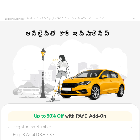
Digit Insurance
మోటార్​ ఇన్సూరెన్స్
భారతంలోని ప్రసిద్ధ బ్రాండ్‌ల కోసం వాహన బీమా
ఆన్లైన్లో కార్ ఇన్సూరెన్స్
Up to 90% Off
with PAYD Add-On
Registration Number