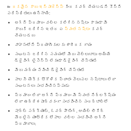
ఈ
రకమైన కారు ఇన్సూరెన్స్
కింద కవర్ చేయబడని కొన్ని
పరిస్థితులు ఉన్నాయి:
అగ్ని ప్రమాదం వల్ల కలిగిన నష్టం కాకుండా మీ
కారుకి జరిగిన ఇతర ఏ
స్వంత నష్టం
కవర్
చేయబడదు
వాహనంలోని ప్రయాణీకులకు శారీరక గాయం
సంఘటన జరిగిన సమయంలో మీరు చెల్లుబాటు అయ్యే
డ్రైవింగ్ లైసెన్స్ లేకుండా డ్రైవింగ్ చేస్తుంటే
మీరు మద్యం సేవించి డ్రైవింగ్ చేస్తుంటే
పాలసీ యొక్క భౌగోళిక ప్రాంతం వెలుపల నష్టాలు లేదా
సంఘటనలు సంభవించినప్పుడు
ప్రమాదం లేదా అగ్ని ప్రమాదం మీ స్వంత నిర్లక్ష్యం
లేదా ఉద్దేశపూర్వకంగా సంభవించిన సందర్భాల్లో
షార్ట్ సర్క్యూట్, ఓవర్ హీటింగ్, ఆయిల్ లీకేజ్
మొదలైన యాంత్రిక లోపాల వల్ల సంభవించే అగ్ని
ప్రమాదాలు.