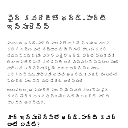
ఫైర్ కవరేజీతో థర్డ్-పార్టీ
ఇన్సూరెన్స్
సాధారణ థర్డ్-పార్టీ పాలసీలో అగ్ని ప్రమాదం వలన
కలిగే నష్టం వంటి నష్టాలను మీ స్వంత కారుకు కవర్
చేయనప్పటికీ (మీ వాహనం ఏదైనా థర్డ్-పార్టీ వ్యక్తికి
లేదా ఆస్తికి హాని కలిగిస్తే అది మిమ్మల్ని నష్టాల నుండి
మాత్రమే రక్షిస్తుంది), మీ కారుకు అగ్ని ప్రమాదం
జరిగినప్పుడు మాత్రమే లభించే అదనపు కవరేజ్ ను అందించే
ప్యాకేజీ పాలసీని కూడా డిజిట్ అందిస్తుంది.
అందువల్ల, ఈ ప్యాకేజీ పాలసీ మీ స్వంత కారు కోసం ఫైర్
కవర్ యొక్క అదనపు ప్రయోజనంతో మీకు థర్డ్ పార్టీ
పాలసీని అందిస్తుంది.
కార్ ఇన్సూరెన్స్‌లో థర్డ్-పార్టీ కవర్
అంటే ఏమిటి?