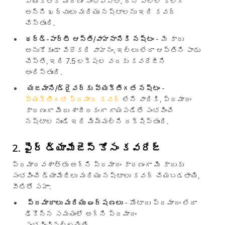
వ్యక్తికి మరణం సంభవిస్తే, దీని వల్ల కలిగే
అన్ని ఖర్చులు మరియు నష్టాలను ఇది కవర్
చేస్తుంది.
థర్డ్-పార్టీ ఆస్తి/వాహనానికి నష్టం
- మీ కారు
అనుకోకుండా వేరొకరి వాహనం, ఇల్లు లేదా ఆస్తిని పాడు
చేస్తే, ఇది 7.5 లక్షల వరకు కవరేజీని
అందిస్తుంది.
యజమాని/డ్రైవర్‌కు వ్యక్తిగత నష్టం
-
వ్యక్తిగత ప్రమాద కవర్
లేని వారికి, ప్రమాదం
కారణంగా మీరు శారీరకంగా గాయపడితే సంభవించే
నష్టాల నుండి ఇది మిమ్మల్ని రక్షిస్తుంది.
2. ఫైర్ డ్యామేజెస్ కోసం కవరేజ్
ప్రమాదవశాత్తు అగ్ని ప్రమాదం కారణంగా మీ కారుకు
సంభవించే డ్యామేజిలు మరియు నష్టాలు కవర్ చేయబడతాయి,
వీటితో సహా:
ప్రమాదాలు మరియు ఘర్షణలు
- మోటారు ప్రమాదం లేదా
ఢీకొన్న సమయంలో అగ్ని ప్రమాదం
సంభవించినట్లయితే.