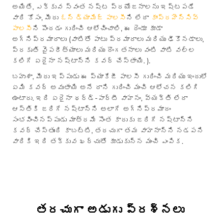
అయితే, ఎక్కువ స్వంత నష్ట ప్రయోజనాలను ఇష్టపడే
వారి కోసం, మీరు
ఓన్ డ్యామేజ్ పాలసీ
ని లేదా
కాంప్రహెన్సివ్
పాలసీ
ని పొందడం గురించి ఆలోచించాలి, ఈ రెండూ కూడా
అగ్నిప్రమాదాలు (వాటితో పాటు ప్రమాదాలు మరియు ఢీకొనడాలు,
ప్రకృతి వైపరీత్యాలు మరియు దొంగతనాలు వంటి వాటి వల్ల
కలిగే ఏదైనా నష్టాన్ని కవర్ చేస్తాయి. ).
బహుశా, మీరు ఇప్పుడు ఈ ప్యాకేజీ పాలసీ గురించి మరియు ఇందులో
ఏమి కవర్ అవుతాయి అనే దాని గురించి మంచి ఆలోచన కలిగి
ఉంటారు. ఇది ఏదైనా థర్డ్-పార్టీ వాహనం, వ్యక్తి లేదా
ఆస్తికి జరిగే నష్టాన్ని అలాగే అగ్నిప్రమాదం
సంభవించినప్పుడు మాత్రమే సొంత కారుకు జరిగే నష్టాన్ని
కవర్ చేస్తుంది కాబట్టి, తరచుగా తమ వాహనాన్ని నడపని
వారికి ఇది తక్కువ ఖర్చుతో కూడుకున్న మంచి ఎంపిక.
తరచుగా అడుగు ప్రశ్నలు