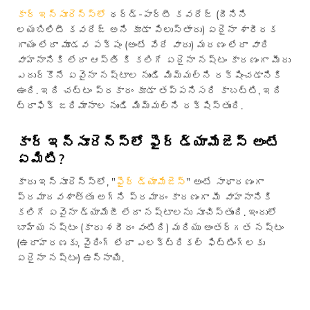
కార్ ఇన్సూరెన్స్‌లో
థర్డ్-పార్టీ కవరేజ్ (దీనిని
లయబిలిటీ కవరేజ్ అని కూడా పిలుస్తారు) ఏదైనా శారీరక
గాయం లేదా మూడవ పక్షం (అంటే వేరే వారు) మరణం లేదా వారి
వాహనానికి లేదా ఆస్తి కి కలిగే ఏదైనా నష్టం కారణంగా మీరు
ఎదుర్కొనే ఏవైనా నష్టాల నుండి మిమ్మల్ని రక్షించడానికి
ఉంది. ఇది చట్టం ప్రకారం కూడా తప్పనిసరి కాబట్టి, ఇది
ట్రాఫిక్ జరిమానాల నుండి మిమ్మల్ని రక్షిస్తుంది.
కార్ ఇన్సూరెన్స్‌లో ఫైర్ డ్యామేజెస్ అంటే
ఏమిటి?
కారు ఇన్సూరెన్స్‌లో, "
ఫైర్ డ్యామేజెస్
" అంటే సాధారణంగా
ప్రమాదవశాత్తు అగ్ని ప్రమాదం కారణంగా మీ వాహనానికి
కలిగే ఏవైనా డ్యామేజీ లేదా నష్టాలను సూచిస్తుంది. ఇందులో
బాహ్య నష్టం (కారు శరీరం వంటిది) మరియు అంతర్గత నష్టం
(ఉదాహరణకు, వైరింగ్ లేదా ఎలక్ట్రికల్ ఫిట్టింగ్‌లకు
ఏదైనా నష్టం) ఉన్నాయి.