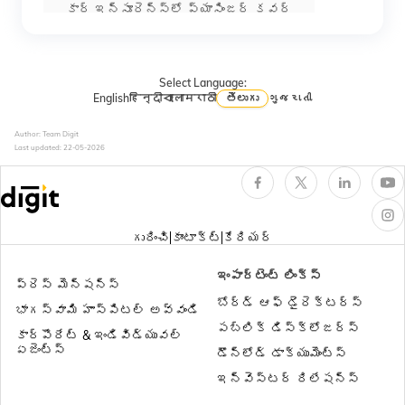
కార్ ఇన్సూరెన్స్‌లో ప్యాసింజర్ కవర్
మీకు ఎప్పటికీ తెలియని కార్
ఇన్సూరెన్స్ కవర్ చేసే 10 విషయాలు
Select Language:
English
हिन्दी
বাংলা
मराठी
తెలుగు
ગુજરાતી
Author: Team Digit
ఐడివి క్యాలుక్యులేటర్
Last updated:
22-05-2026
టైర్ ప్రొటెక్ట్ కవర్
గురించి
కాంటాక్ట్
కేరియర్
ఫైర్ అండ్ థెఫ్ట్ కవర్‌తో థర్డ్ పార్టీ
ఇంపార్టెంట్ లింక్స్
కార్ ఇన్సూరెన్స్‌ను
ప్రెస్ మెన్షన్స్
బోర్డ్ ఆఫ్ డైరెక్టర్స్
భాగస్వామి హాస్పిటల్ అవ్వండి
పబ్లిక్ డిస్క్లోజర్స్
థర్డ్​ పార్టీ కార్​ ఇన్సూరెన్స్
కార్పొరేట్ & ఇండివిడ్యువల్
ఏజెంట్స్
డౌన్లోడ్ డాక్యుమెంట్స్
ఇన్వెస్టర్ రిలేషన్స్
సీఎన్​జీ (CNG) కార్ ఇన్సూరెన్స్