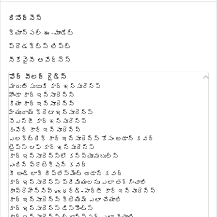
రిసోర్సెస్
కార్ ఇన్సూరెన్స్‌లో వ్యక్తిగత
క్యాన్సల్ ఈ-మాండేట్
వస్తువుల యాడ్-ఆన్ కవర్ నష్టం
ప్రొడక్ట్స్ లిస్ట్
సీకేవైసీ అవేర్‌నెస్
renew expired car insurance
ఫోర్ వీలర్ గైడ్స్
మారుతి సుజుకి కార్ ఇన్సూరెన్స్
హోండా కార్ ఇన్సూరెన్స్
కార్ ఇన్సురంచె టిప్స్
కియా కార్ ఇన్సూరెన్స్
హ్యుందాయ్ క్రెటా ఇన్సూరెన్స్
సీఎన్జీ కార్ ఇన్సూరెన్స్
కంపేర్ కార్ ఇన్సూరెన్స్
దినసరి భత్య లాభం కవర్
ఎలక్ట్రిక్ కార్ ఇన్సూరెన్స్ కోసం అడాన్ కవర్
టైప్స్ ఆఫ్ కార్ ఇన్సూరెన్స్
కార్ ఇన్సూరెన్స్‌లో కన్స్యూమబుల్స్
ఎంజిన్ ప్రొటెక్షన్ కవర్
ఇన్సూరెన్స్​లో ఎన్​సీబీ అంటే ఏంటి
కీ అండ్ లాక్ రీప్లేస్‌మెంట్ అడాన్ కవర్
కార్ ఇన్సూరెన్స్ ప్రీమియంలను ఎలా తగ్గించాలి
కాంప్రెహెన్సివ్ vs థర్డ్-పార్టీ కార్ ఇన్సూరెన్స్
కార్ ఇన్సూరెన్స్ క్లెయిమ్ ఎలా చేయాలి
జీరో డిప్రిషియేషన్​ కార్​ ఇన్సూరెన్స్​
కార్ ఇన్సూరెన్స్ డిస్కౌంట్స్
కార్ ఇన్సూరెన్స్ ట్రాన్స్‌ఫర్ ఎలా చేయాలి