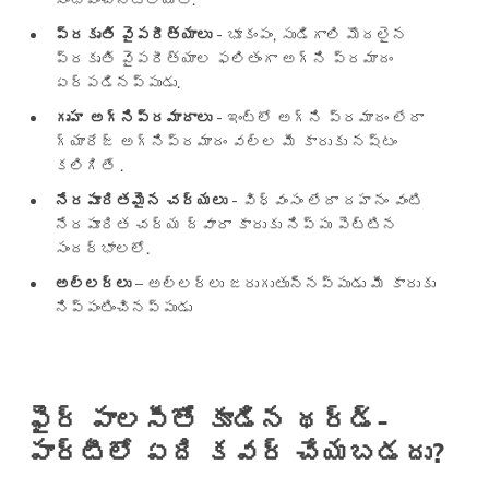
ప్రకృతి వైపరీత్యాలు
- భూకంపం, సుడిగాలి మొదలైన
ప్రకృతి వైపరీత్యాల ఫలితంగా అగ్ని ప్రమాదం
ఏర్పడినప్పుడు.
గృహ అగ్నిప్రమాదాలు
- ఇంట్లో అగ్ని ప్రమాదం లేదా
గ్యారేజ్ అగ్నిప్రమాదం వల్ల మీ కారుకు నష్టం
కలిగితే .
నేరపూరితమైన చర్యలు
- విధ్వంసం లేదా దహనం వంటి
నేరపూరిత చర్య ద్వారా కారుకు నిప్పు పెట్టిన
సందర్భాలలో.
అల్లర్లు
– అల్లర్లు జరుగుతున్నప్పుడు మీ కారుకు
నిప్పంటించినప్పుడు
ఫైర్ పాలసీతో కూడిన థర్డ్-
పార్టీలో ఏది కవర్ చేయబడదు?