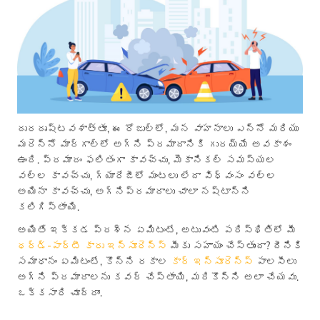
దురదృష్టవశాత్తూ, ఈ రోజుల్లో, మన వాహనాలు ఎన్నో మరియు
మరెన్నో మార్గాల్లో అగ్ని ప్రమాదానికి గురయ్యే అవకాశం
ఉంది. ప్రమాదం ఫలితంగా కావచ్చు, మెకానికల్ సమస్యల
వల్ల కావచ్చు, గ్యారేజీలో మంటలు లేదా విధ్వంసం వల్ల
అయినా కావచ్చు, అగ్నిప్రమాదాలు చాలా నష్టాన్ని
కలిగిస్తాయి.
అయితే ఇక్కడ ప్రశ్న ఏమిటంటే, అటువంటి పరిస్థితిలో మీ
థర్డ్-పార్టీ కారు ఇన్సూరెన్స్
మీకు సహాయం చేస్తుందా? దీనికి
సమాధానం ఏమిటంటే, కొన్ని రకాల
కార్ ఇన్సూరెన్స్
పాలసీలు
అగ్ని ప్రమాదాలను కవర్ చేస్తాయి, మరికొన్ని అలా చేయవు.
ఒక్కసారి చూద్దాం.