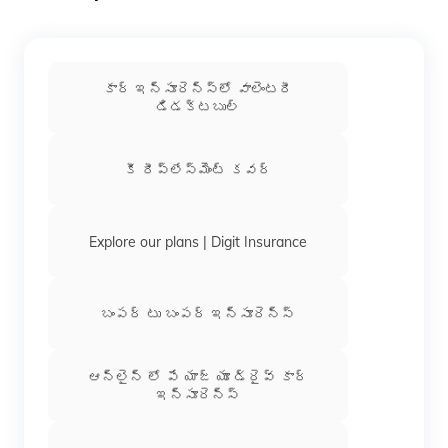
పాలసీ
థర్డ్ పార్టీ బాధ్యత
కాకుండా కేవలం
అగ్నిప్రమాదం సంభవించినప్పుడు మాత్రమే
నష్టపరిహారాన్ని కవర్ చేస్తుంది.
కార్ ఇన్సూరెన్స్‌లో వాలెంటరీ
డిడక్టబుల్
కీ రీప్లేస్‌మెంట్ కవర్
Explore our plans | Digit Insurance
బంపర్‌ టు బంపర్‌ ఇన్సూరెన్స్‌
ఆన్లైన్ లో పే యాజ్ యూ డ్రైవ్ కార్
ఇన్సూరెన్స్