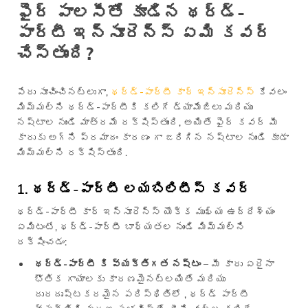
ఫైర్ పాలసీతో కూడిన థర్డ్-
పార్టీ ఇన్సూరెన్స్ ఏమి కవర్
చేస్తుంది?
పేరు సూచించినట్లుగా,
థర్డ్-పార్టీ కార్ ఇన్సూరెన్స్
కేవలం
మిమ్మల్ని థర్డ్-పార్టీకి కలిగే డ్యామేజిలు మరియు
నష్టాల నుండి మాత్రమే రక్షిస్తుంది, అయితే ఫైర్ కవర్ మీ
కారుకు అగ్ని ప్రమాదం కారణం గా జరిగిన నష్టాల నుండి కూడా
మిమ్మల్ని రక్షిస్తుంది.
1. థర్డ్-పార్టీ లయబిలిటీస్ కవర్
థర్డ్-పార్టీ కార్ ఇన్సూరెన్స్ యొక్క ముఖ్య ఉద్దేశ్యం
ఏమిటంటే, థర్డ్-పార్టీ బాధ్యతల నుండి మిమ్మల్ని
రక్షించడం:
థర్డ్-పార్టీ కి వ్యక్తిగత నష్టం
– మీ కారు ఏదైనా
భౌతిక గాయాలకు కారణమైనట్లయితే మరియు
దురదృష్టకరమైన పరిస్థితిలో , థర్డ్ పార్టీ