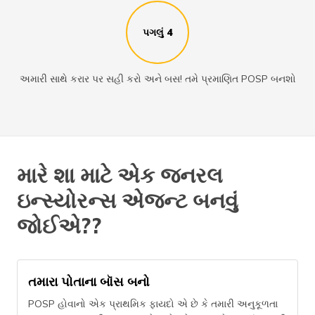
પગલું 4
અમારી સાથે કરાર પર સહી કરો અને બસ! તમે પ્રમાણિત POSP બનશો
મારે શા માટે એક જનરલ
ઇન્સ્યોરન્સ એજન્ટ બનવું
જોઈએ??
તમારા પોતાના બૉસ બનો
POSP હોવાનો એક પ્રાથમિક ફાયદો એ છે કે તમારી અનુકૂળતા