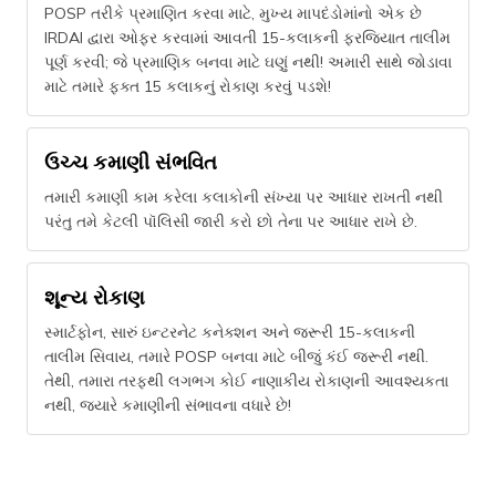
POSP તરીકે પ્રમાણિત કરવા માટે, મુખ્ય માપદંડોમાંનો એક છે
IRDAI દ્વારા ઓફર કરવામાં આવતી 15-કલાકની ફરજિયાત તાલીમ
પૂર્ણ કરવી; જે પ્રમાણિક બનવા માટે ઘણું નથી! અમારી સાથે જોડાવા
માટે તમારે ફક્ત 15 કલાકનું રોકાણ કરવું પડશે!
ઉચ્ચ કમાણી સંભવિત
તમારી કમાણી કામ કરેલા કલાકોની સંખ્યા પર આધાર રાખતી નથી
પરંતુ તમે કેટલી પૉલિસી જારી કરો છો તેના પર આધાર રાખે છે.
શૂન્ય રોકાણ
સ્માર્ટફોન, સારું ઇન્ટરનેટ કનેક્શન અને જરૂરી 15-કલાકની
તાલીમ સિવાય, તમારે POSP બનવા માટે બીજું કંઈ જરૂરી નથી.
તેથી, તમારા તરફથી લગભગ કોઈ નાણાકીય રોકાણની આવશ્યકતા
નથી, જ્યારે કમાણીની સંભાવના વધારે છે!