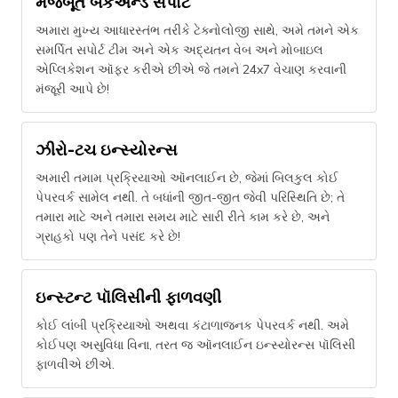
મજબૂત બેકએન્ડ સપોર્ટ
અમારા મુખ્ય આધારસ્તંભ તરીકે ટેક્નોલોજી સાથે, અમે તમને એક
સમર્પિત સપોર્ટ ટીમ અને એક અદ્યતન વેબ અને મોબાઇલ
એપ્લિકેશન ઑફર કરીએ છીએ જે તમને 24x7 વેચાણ કરવાની
મંજૂરી આપે છે!
ઝીરો-ટચ ઇન્સ્યોરન્સ
અમારી તમામ પ્રક્રિયાઓ ઑનલાઈન છે, જેમાં બિલકુલ કોઈ
પેપરવર્ક સામેલ નથી. તે બધાંની જીત-જીત જેવી પરિસ્થિતિ છે; તે
તમારા માટે અને તમારા સમય માટે સારી રીતે કામ કરે છે, અને
ગ્રાહકો પણ તેને પસંદ કરે છે!
ઇન્સ્ટન્ટ પૉલિસીની ફાળવણી
કોઈ લાંબી પ્રક્રિયાઓ અથવા કંટાળાજનક પેપરવર્ક નથી. અમે
કોઈપણ અસુવિધા વિના, તરત જ ઑનલાઈન ઇન્સ્યોરન્સ પૉલિસી
ફાળવીએ છીએ.