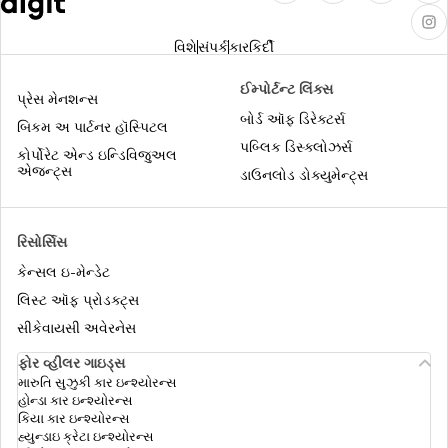
કાર લોન EMI કેલ્ક્યુલેટર
વિશે
સંપર્ક
કારકિર્દી
এনএসসি ক্যালকুলেটর
ઈમ્પોર્ટન્ટ લિંક્સ
પ્રેસ મેનશન્સ
બોર્ડ ઑફ ડિરેક્ટર્સ
બિકમ અ પાર્ટનર હૉસ્પિટલ
પબ્લિક ડિસ્ક્લોઝર્સ
এসআইপি ক্যালকুলেটর
કોર્પોરેટ એન્ડ ઇન્ડિવિજુઅલ
એજન્ટ્સ
ડાઉનલોડ ડોક્યુમેન્ટ્સ
ইউলিপ ক্যালকুলেটর
રિસોર્સિસ
કેન્સલ ઇ-મેન્ડેટ
બાઇક લોન EMI કેલ્ક્યુલેટર
લિસ્ટ ઑફ પ્રોડક્ટ્સ
સીકેવાયસી અવેરનેસ
ફોર વ્હીલર ગાઇડ્સ
FD કેલ્ક્યુલેટર
મારુતિ સુઝુકી કાર ઇન્શ્યોરન્સ
હોન્ડા કાર ઇન્શ્યોરન્સ
કિયા કાર ઇન્શ્યોરન્સ
ওভ্যুলেশন তারিখ ক্যালকুলেটর
હ્યુન્ડાઇ ક્રેટા ઇન્શ્યોરન્સ