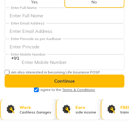
Yes
No
Enter Full Name
Enter Email Address
Enter Pincode as per Aadhaar
Enter Mobile Number
+91
I am also interested in becoming Life Insurance POSP
Continue
I agree to the
Terms & Conditions
Work
Earn
FRE
Cashless Garages
side income
train