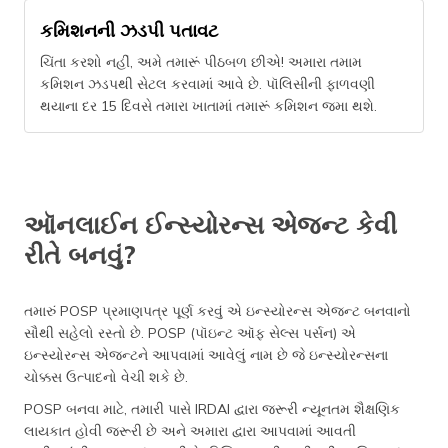
કમિશનની ઝડપી પતાવટ
ચિંતા કરશો નહીં, અમે તમારૂં પીઠબળ છીએ! અમારા તમામ
કમિશન ઝડપથી સેટલ કરવામાં આવે છે. પૉલિસીની ફાળવણી
થયાના દર 15 દિવસે તમારા ખાતામાં તમારૂં કમિશન જમા થશે.
ઑનલાઈન ઈન્સ્યોરન્સ એજન્ટ કેવી
રીતે બનવું?
તમારું POSP પ્રમાણપત્ર પૂર્ણ કરવું એ ઇન્સ્યોરન્સ એજન્ટ બનવાનો
સૌથી સહેલો રસ્તો છે. POSP (પૉઇન્ટ ઑફ સેલ્સ પર્સન) એ
ઇન્સ્યોરન્સ એજન્ટને આપવામાં આવેલું નામ છે જે ઇન્સ્યોરન્સના
ચોક્કસ ઉત્પાદનો વેચી શકે છે.
POSP બનવા માટે, તમારી પાસે IRDAI દ્વારા જરૂરી ન્યૂનતમ શૈક્ષણિક
લાયકાત હોવી જરૂરી છે અને અમારા દ્વારા આપવામાં આવતી