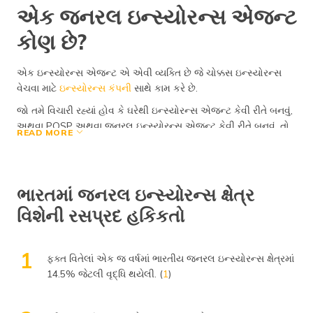
એક જનરલ ઇન્સ્યોરન્સ એજન્ટ
કોણ છે?
એક ઇન્સ્યોરન્સ એજન્ટ એ એવી વ્યક્તિ છે જે ચોક્કસ ઇન્સ્યોરન્સ
વેચવા માટે
ઇન્સ્યોરન્સ કંપની
સાથે કામ કરે છે.
જો તમે વિચારી રહ્યાં હોવ કે ઘરેથી ઇન્સ્યોરન્સ એજન્ટ કેવી રીતે બનવું,
અથવા POSP અથવા જનરલ ઇન્સ્યોરન્સ એજન્ટ કેવી રીતે બનવું, તો
READ MORE
તમે ગ્રાહકોને તેમની વ્યક્તિગત જરૂરિયાતો અનુસાર યોગ્ય પૉલિસી
પસંદ કરવામાં મદદ કરશો.
ડિજીટ સાથે, તમે હેલ્થ ઈન્સ્યોરન્સ, મોટર (કાર, બાઇક, કોમર્શિયલ
ભારતમાં જનરલ ઇન્સ્યોરન્સ ક્ષેત્ર
વ્હીકલ) ઈન્સ્યોરન્સ, SFSP ઈન્સ્યોરન્સ અને ઈન્ટરનેશનલ ટ્રાવેલ
ઈન્સ્યોરન્સ વેચી શકો છો.
વિશેની રસપ્રદ હકિકતો
જનરલ ઇન્સ્યોરન્સ શું છે?
1
જનરલ ઇન્સ્યોરન્સમાં લાઇફ ઇન્સ્યોરન્સ સિવાયની તમામ પૉલિસીઓનો
ફક્ત વિતેલાં એક જ વર્ષમાં ભારતીય જનરલ ઇન્સ્યોરન્સ ક્ષેત્રમાં
સમાવેશ થાય છે જેમ કે કાર ઇન્સ્યોરન્સ, બાઇક ઇન્સ્યોરન્સ, ટ્રાવેલ
14.5% જેટલી વૃદ્ધિ થયેલી. (
1
)
ઇન્સ્યોરન્સ, SFSP ઇન્સ્યોરન્સ અને અન્યમાં હેલ્થ ઇન્સ્યોરન્સ.
આ જનરલ ઇન્સ્યોરન્સની પૉલિસી લોકોને કમનસીબ ઘટનાના કિસ્સામાં