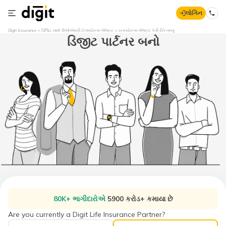
લોગિન
Digit Insurance
ડિજિટ સાથે પીઓએસપી ઈન્શ્યોરન્સ એજન્ટ
ઇન્સ્યોરન્સ એજન્ટ કેવી રીતે બનવું
ડિજીટ પાર્ટનર બનો
80K+ ભાગીદારોએ
5900 કરોડ+ કમાયા છે
Are you currently a Digit Life Insurance Partner?