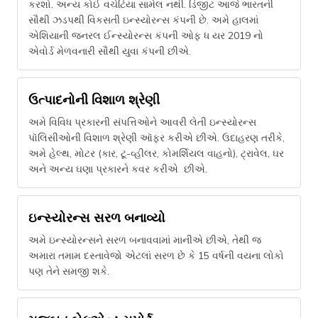
કરશો. અન્ય કોઈ વચેટિયા સામેલ નથી. ડિજીટ આજે ભારતની
સૌથી ઝડપથી વિકસતી ઇન્સ્યોરન્સ કંપની છે. અમે હાલમાં
એશિયાની જનરલ ઈન્સ્યોરન્સ કંપની ઓફ ધ યર 2019 નો
એવોર્ડ મેળવનારી સૌથી યુવા કંપની છીએ.
ઉત્પાદનોની વિશાળ શ્રેણી
અમે વિવિધ પ્રકારની સંપત્તિઓને આવરી લેતી ઇન્સ્યોરન્સ
પૉલિસીઓની વિશાળ શ્રેણી ઑફર કરીએ છીએ. ઉદાહરણ તરીકે,
અમે હેલ્થ, મોટર (કાર, ટૂ-વ્હીલર, કોમર્શિયલ વાહનો), ટ્રાવેલ, ઘર
અને અન્ય ઘણા પ્રકારને કવર કરીએ છીએ.
ઇન્સ્યોરન્સ સરળ બનાવ્યો
અમે ઇન્સ્યોરન્સને સરળ બનાવવામાં માનીએ છીએ, તેથી જ
અમારા તમામ દસ્તાવેજો એટલાં સરળ છે કે 15 વર્ષની વયના લોકો
પણ તેને સમજી શકે.