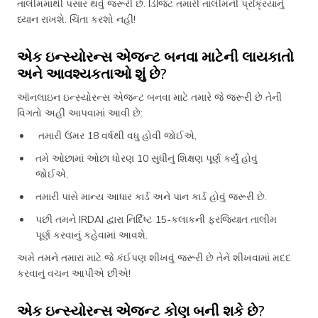
તાલીમમાંથી પસાર થવું જરૂરી છે. ડિજિટ તમારી તાલીમની પ્રક્રિયાનું
ધ્યાન રાખશે. ચિંતા કરશો નહીં!
એક ઇન્સ્યોરન્સ એજન્ટ બનવા માટેની લાયકાતો
અને આવશ્યકતાઓ શું છે?
ઑનલાઇન ઇન્સ્યોરન્સ એજન્ટ બનવા માટે તમારે જે જરૂરી છે તેની
વિગતો અહીં આપવામાં આવી છે:
તમારી ઉંમર 18 વર્ષથી વધુ હોવી જોઈએ,
તમે ઓછામાં ઓછા ધોરણ 10 સુધીનું શિક્ષણ પૂર્ણ કર્યું હોવું
જોઈએ,
તમારી પાસે માન્ય આધાર કાર્ડ અને પાન કાર્ડ હોવું જરૂરી છે.
પછી તમને IRDAI દ્વારા નિર્દિષ્ટ 15-કલાકની ફરજિયાત તાલીમ
પૂર્ણ કરવાનું કહેવામાં આવશે.
અમે તમને તમારા માટે જે કંઈપણ શીખવું જરૂરી છે તેને શીખવામાં મદદ
કરવાનું વચન આપીએ છીએ!
એક ઇન્સ્યોરન્સ એજન્ટ કોણ બની શકે છે?