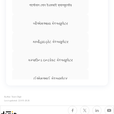
રીતો જે તમારા વેચાણની માત્રા વધારવામાં મદદ કરે છે
পার্সোনাল লোন ইএমআই ক্যালকুলেটর
બીએમઆય કેલ્ક્યુલેટર
કાર્બોહાઇડ્રેટ કેલ્ક્યુલેટર
કમ્પાઉન્ડ ઇન્ટરેસ્ટ કેલ્ક્યુલેટર
ઈએમઆઈ કેલ્ક્યુલેટર
প্রেগন্যান্সি দ্যু ডেট ক্যালকুলেটর অনলাইন ক্যালকুলেটর
Author: Team Digit
Last updated:
22-05-2026