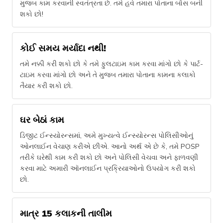
મુજબ કામ કરવાની સ્વતંત્રતા છે. તમે હવે તમારા પોતાના બૉસ બની
શકો છો!
કોઈ સમય મર્યાદા નથી!
તમે નક્કી કરી શકો છો કે તમે ફુલટાઇમ કામ કરવા માંગો છો કે પાર્ટ-
ટાઇમ કરવા માંગો છો અને તે મુજબ તમારા પોતાના કામના કલાકો
તૈયાર કરી શકો છો.
ઘર બેઠાં કામ
ડિજીટ ઈન્સ્યોરન્સમાં, અમે મુખ્યત્વે ઈન્સ્યોરન્સ પોલિસીઓનું
ઓનલાઈન વેચાણ કરીએ છીએ. આનો અર્થ એ છે કે, તમે POSP
તરીકે ઘરેથી કામ કરી શકો છો અને પોલિસી વેચવા અને ફાળવણી
કરવા માટે અમારી ઑનલાઈન પ્રક્રિયાઓનો ઉપયોગ કરી શકો
છો.
માત્ર 15 કલાકની તાલીમ