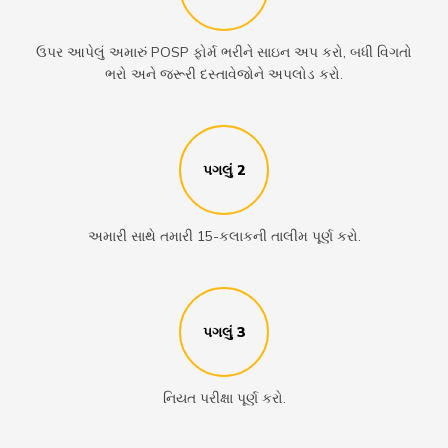
ઉપર આપેલું અમારું POSP ફોર્મ ભરીને સાઇન અપ કરો, બધી વિગતો
ભરો અને જરૂરી દસ્તાવેજોને અપલોડ કરો.
પગલું 2
અમારી સાથે તમારી 15-કલાકની તાલીમ પૂર્ણ કરો.
પગલું 3
નિયત પરીક્ષા પૂર્ણ કરો.