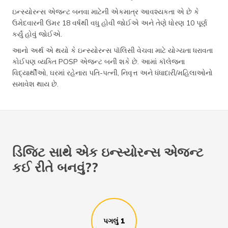
ઇન્સ્યોરન્સ એજન્ટ બનવા માટેની એકમાત્ર આવશ્યકતા એ છે કે
ઉમેદવારની ઉંમર 18 વર્ષથી વધુ હોવી જોઈએ અને તેણે ધોરણ 10 પૂર્ણ
કર્યું હોવું જોઈએ.
આનો અર્થ એ થયો કે ઇન્સ્યોરન્સ પૉલિસી વેચવા માટે યોગ્યતા ધરાવતા
કોઈપણ વ્યક્તિ POSP એજન્ટ બની શકે છે. આમાં કૉલેજના
વિદ્યાર્થીઓ, ઘરમાં રહેનારા પતિ-પત્ની, નિવૃત્ત અને ધંધાદારી/મહિલાઓનો
સમાવેશ થાય છે.
ડિજિટ સાથે એક ઇન્સ્યોરન્સ એજન્ટ
કઈ રીતે બનવું??
પગલું 1