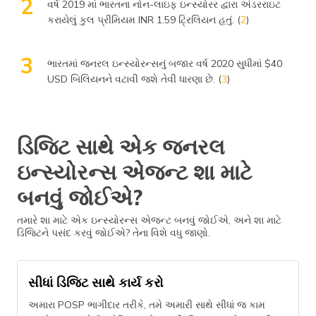
2
વર્ષ 2019 માં ભારતના નોન-લાઇફ ઇન્સ્યોરર દ્વારા અંડરરાઇટ
પોતાને થતાં નુકસાનથી બચાવવામાં મદદ કરે છે.
કરાયેલું કુલ પ્રીમિયમ INR 1.59 ટ્રિલિયન હતું. (
2
)
ઉદાહરણ તરીકે, કારનો ઇન્સ્યોરન્સ કોઈ વ્યક્તિનું અકસ્માત દરમિયાન
તેમની કારને થતા નુકસાન અને ખોટથી રક્ષણ કરી શકે છે જ્યારે SFSP
3
ઇન્સ્યોરન્સ ઘરફોડ ચોરી અથવા કુદરતી આફતના કિસ્સામાં થતાં
ભારતમાં જનરલ ઇન્સ્યોરન્સનું બજાર વર્ષ 2020 સુધીમાં $40
નુકસાન માટે કવર કરશે.
USD બિલિયનને વટાવી જશે તેવી ધારણા છે. (
3
)
ભારતના શહેરી જીવનધોરણમાં થયેલા વધારાને જોતાં અને મોટર વાહન
અધિનિયમ જેવા કાયદાઓને જોતાં, ભારતીયોની વધતી જતી સંખ્યા
પોતાની જાતને અને તેઓની માલિકીની વસ્તુઓનો ઇન્સ્યોરન્સ લેવાનું
ડિજિટ સાથે એક જનરલ
પસંદ કરી રહી છે.
ઇન્સ્યોરન્સ એજન્ટ શા માટે
*અસ્વીકરણ - એજન્ટ માટે કોઈ ચોક્કસ શ્રેણી નથી. જો તમે જનરલ
ઇન્સ્યોરન્સ એજન્ટ બનવા માટે નોંધણી કરો છો, તો તમે જનરલ
બનવું જોઈએ?
ઇન્સ્યોરન્સના તમામ ઉત્પાદનો વેચી શકો છો.
તમારે શા માટે એક ઇન્સ્યોરન્સ એજન્ટ બનવું જોઈએ, અને શા માટે
ડિજિટને પસંદ કરવું જોઈએ? તેના વિશે વધુ જાણો.
સીધાં ડિજિટ સાથે કાર્ય કરો
અમારા POSP ભાગીદાર તરીકે, તમે અમારી સાથે સીધાં જ કામ