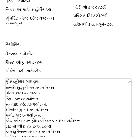
પ્રેસ મેનશન્સ
હેલ્થ ઇન્શ્યુરન્સ
બોર્ડ ઑફ ડિરેક્ટર્સ
બિકમ અ પાર્ટનર હૉસ્પિટલ
પબ્લિક ડિસ્ક્લોઝર્સ
કોર્પોરેટ એન્ડ ઇન્ડિવિજુઅલ
સિનિયર સિટિઝન માટે સુપર ટોપ-અપ હેલ્થ
એજન્ટ્સ
ડાઉનલોડ ડોક્યુમેન્ટ્સ
ઈન્સ્યોરન્સ
રિસોર્સિસ
એર એમ્બ્યુલન્સ કવર
કેન્સલ ઇ-મેન્ડેટ
લિસ્ટ ઑફ પ્રોડક્ટ્સ
મેડિક્લેઈમ vs હેલ્થ ઇન્શ્યુરન્સ
સીકેવાયસી અવેરનેસ
ફોર વ્હીલર ગાઇડ્સ
મારુતિ સુઝુકી કાર ઇન્શ્યોરન્સ
કોમ્પ્રીહેન્સીવ હેલ્થ ઈન્શ્યુરન્સ
હોન્ડા કાર ઇન્શ્યોરન્સ
કિયા કાર ઇન્શ્યોરન્સ
હ્યુન્ડાઇ ક્રેટા ઇન્શ્યોરન્સ
સીએનજી કાર ઇન્શ્યોરન્સ
યોગ્ય સમ ઈન્સુરેડ કેવી રીતે પસંદ કરવી
કમ્પેર કાર ઇન્શ્યોરન્સ
એડ-ઓન કવર ફોર ઇલેક્ટ્રિક કાર ઇન્શ્યોરન્સ
ટાઇપ્સ ઑફ કાર ઇન્શ્યોરન્સ
કન્સ્યુમેબલ્સ ઇન કાર ઇન્શ્યોરન્સ
હેલ્થ ઇન્સ્યોરન્સ પ્રીમિયમ કેલ્ક્યુલેટર
એન્જિન પ્રોટેક્શન કવર