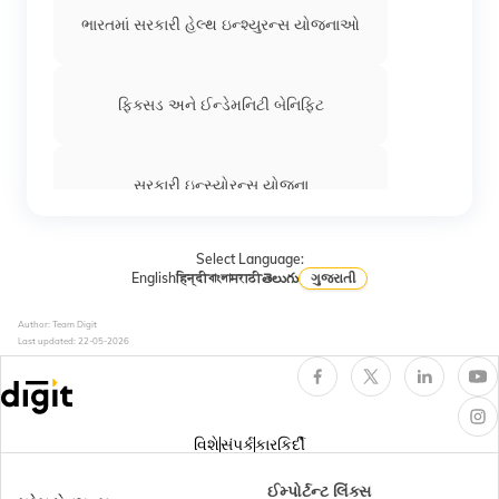
ભારતમાં સરકારી હેલ્થ ઇન્શ્યુરન્સ યોજનાઓ
ફિક્સડ અને ઈન્ડેમનિટી બેનિફિટ
સરકારી ઇન્સ્યોરન્સ યોજના
Select Language:
હેલ્થ ઈન્શ્યુરન્સમાં કૂલિંગ-ઓફ પીરિયડ
English
हिन्दी
বাংলা
मराठी
తెలుగు
ગુજરાતી
Author: Team Digit
Last updated:
22-05-2026
હેલ્થ ઈન્સ્યોરન્સમાં ડે કેર ટ્રીટમેન્ટ
ધુમ્રપાન કરનારાઓ માટે હેલ્થ ઈન્શ્યુરન્સ
વિશે
સંપર્ક
કારકિર્દી
ઈમ્પોર્ટન્ટ લિંક્સ
નિવૃત્ત થનાર એમ્પલોય માટે સુપર ટોપ-અપ