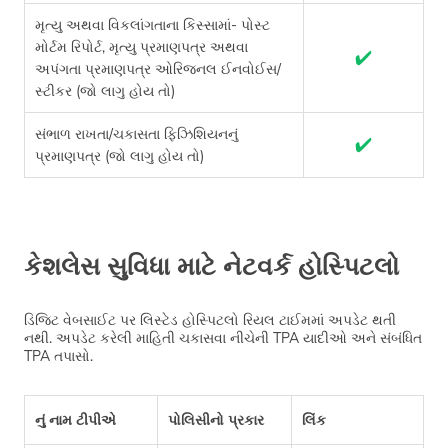
મૃત્યુ અથવા વિકલાંગતાના કિસ્સામાં- પોસ્ટ
મોર્ટમ રિપોર્ટ, મૃત્યુ પ્રમાણપત્ર અથવા
✔
અપંગતા પ્રમાણપત્ર ઓરિજનલ ઈનવોઈસ/
સ્ટીકર (જો લાગુ હોય તો)
સંભાળ રાખતા/ચકાસતા ફિઝિશિયનનું
✔
પ્રમાણપત્ર (જો લાગુ હોય તો)
કેશલેસ સુવિધા માટે નેટવર્ક હોસ્પિટલો
ડિજિટ વેબસાઈટ પર લિસ્ટેડ હોસ્પિટલો રિયલ ટાઈમમાં અપડેટ થતી
નથી. અપડેટ કરેલી માહિતી ચકાસવા નીચેની TPA યાદીઓ અને સંબંધિત
TPA તપાસો.
નું નામ ટીપીએ
પોલિસીનો પ્રકાર
લિંક