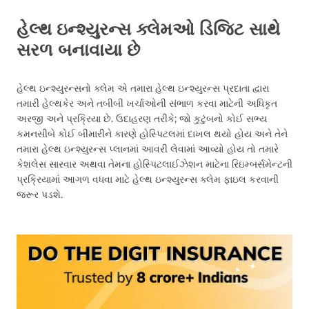
હેલ્થ ઇન્શ્યુરન્સ ક્લેમઓ ડિજિટ સાથે
સરળ બનાવાયા છે
હેલ્થ ઇન્શ્યુરન્સનો ક્લેમ એ તમારા હેલ્થ ઇન્શ્યુરન્સ પ્રદાતા દ્વારા
તમારી હેલ્થકેર અને તબીબી ખર્ચાઓની સંભાળ કરવા માટેની અધિકૃત
અરજી અને પ્રક્રિયા છે. ઉદાહરણ તરીકે; જો કુટુંબનો કોઈ સભ્ય
કમનસીબે કોઈ બીમારીને કારણે હોસ્પિટલમાં દાખલ થયો હોય અને તેને
તમારા હેલ્થ ઇન્શ્યુરન્સ પ્લાનમાં આવરી લેવામાં આવ્યો હોય તો તમારે
કેશલેસ સારવાર અથવા તેમના હોસ્પિટલાઈઝેશન માટેના રિઇમ્બર્સમેન્ટની
પ્રક્રિયામાં આગળ વધવા માટે હેલ્થ ઇન્શ્યુરન્સ ક્લેમ ફાઇલ કરવાની
જરૂર પડશે.