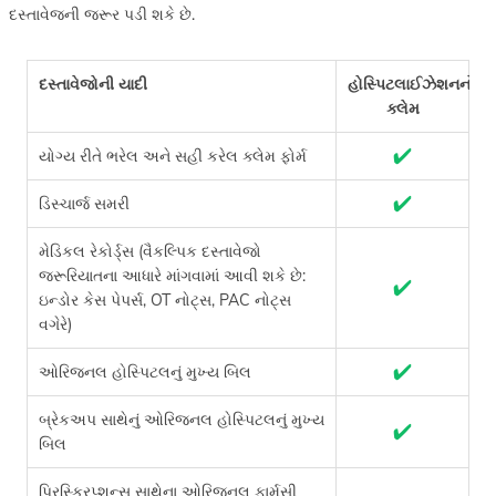
દસ્તાવેજની જરૂર પડી શકે છે.
દસ્તાવેજોની યાદી
હોસ્પિટલાઈઝેશનનો
ગ
ક્લેમ
✔
યોગ્ય રીતે ભરેલ અને સહી કરેલ ક્લેમ ફોર્મ
✔
ડિસ્ચાર્જ સમરી
મેડિકલ રેકોર્ડ્સ (વૈકલ્પિક દસ્તાવેજો
જરૂરિયાતના આધારે માંગવામાં આવી શકે છે:
✔
ઇન્ડોર કેસ પેપર્સ, OT નોટ્સ, PAC નોટ્સ
વગેરે)
✔
ઓરિજનલ હોસ્પિટલનું મુખ્ય બિલ
બ્રેકઅપ સાથેનું ઓરિજનલ હોસ્પિટલનું મુખ્ય
✔
બિલ
પ્રિસ્ક્રિપ્શન્સ સાથેના ઓરિજનલ ફાર્મસી