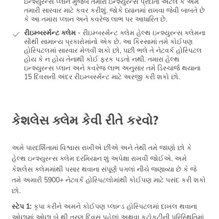
ઇન્શ્યુરન્સ પ્લાન મુજબ તમારા ઇન્શ્યુરન્સ પ્રદાતા એટલે કે અમે
તમારી સારવાર માટે કવર કરીશું. જોકે ધ્યાનમાં રાખવા જેવી બાબતે છે
કે આ તમારા પ્લાન અને કવરેજ લાભ પર આધારિત છે.
રીઇમ્બર્સ્મન્ટ ક્લેમ
- રીઇમ્બર્સ્મન્ટ ક્લેમ હેલ્થ ઇન્શ્યુરન્સ ક્લેમના
સૌથી સામાન્ય પ્રકારોમાંનો એક છે. આ કિસ્સામાં તમે કોઈપણ
હોસ્પિટલમાં સારવાર મેળવી શકો છો, પછી ભલે તે નેટવર્ક હોસ્પિટલ
હોય કે ન હોય તેનાથી કોઈ ફરક પડતો નથી. તમારા હેલ્થ
ઇન્શ્યુરન્સ પ્લાન અને કવરેજ લાભ અનુસાર તમે ડિસ્ચાર્જ થયાના
15 દિવસની અંદર રીઇમ્બર્સ્મન્ટ માટે અરજી કરી શકો છો.
કેશલેસ ક્લેમ કેવી રીતે કરવો?
અમે પારદર્શિતામાં વિશ્વાસ રાખીએ છીએ અને તેથી તમે જાણો છો કે
હેલ્થ ઇન્શ્યુરન્સ ક્લેમ દરમિયાન શું અપેક્ષા રાખવી જોઈએ. અમે
કેશલેસ ક્લેમમાંથી પસાર થવાના સંપૂર્ણ પગલાં નીચે જણાવ્યા છે કે જે
તમે અમારી 5900+ નેટવર્ક હોસ્પિટલોમાંથી કોઈપણ માટે પસંદ કરી શકો
છો.
સ્ટેપ 1:
કૃપા કરીને અમને કોઈપણ પ્લાન્ડ હોસ્પિટલમાં દાખલ થવાના
ઓછામાં ઓછા બે થી ત્રણ દિવસ પહેલાં અથવા કટોકટીની પરિસ્થિતિમાં