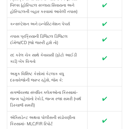
✔
બિલ્સ (હોસ્પિટલ સપ્લાય સિવાયના અને
હોસ્પિટલની બહાર કરવામાં આવેલી તપાસ)
✔
કન્સલ્ટેશન અને ઇન્વેસ્ટિગેશન પેપર્સ
તપાસ પ્રક્રિયાની ડિજિટલ ડિજિટલ
✔
ઈમેજ/CD (જો જરુરી હશે તો)
રદ કરેલ ચેક સાથે કેવાયસી (ફોટો આઈડી
✔
કાર્ડ) બેંક વિગતો
અમુક વિશિષ્ટ કેસોમાં કેટલાક વધુ
દસ્તાવેજોની જરૂર રહેશે, જેમ કે:
સગર્ભાવસ્થા સંબંધિત ક્લેમઓના કિસ્સામાં-
✔
જન્મ પહેલાંનો રેકોર્ડ, જન્મ રજા સમરી (બર્થ
ડિસ્ચાર્જ સમરી)
એક્સિડેન્ટ અથવા પોલીસની સંડોવણીના
✔
કિસ્સામાં- MLC/FIR રિપોર્ટ