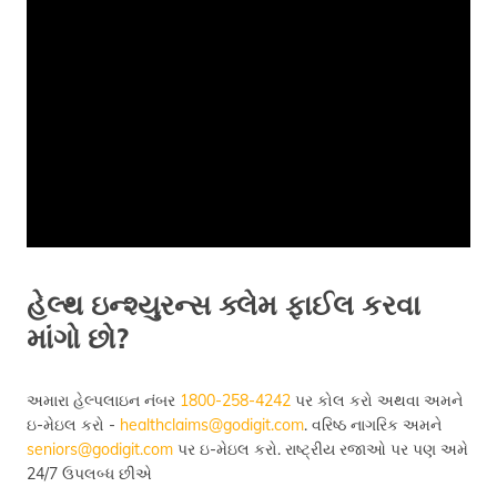
હેલ્થ ઇન્શ્યુરન્સ ક્લેમ ફાઈલ કરવા
માંગો છો?
અમારા હેલ્પલાઇન નંબર
1800-258-4242
પર કોલ કરો અથવા અમને
ઇ-મેઇલ કરો -
healthclaims@godigit.com
. વરિષ્ઠ નાગરિક અમને
seniors@godigit.com
પર ઇ-મેઇલ કરો. રાષ્ટ્રીય રજાઓ પર પણ અમે
24/7 ઉપલબ્ધ છીએ