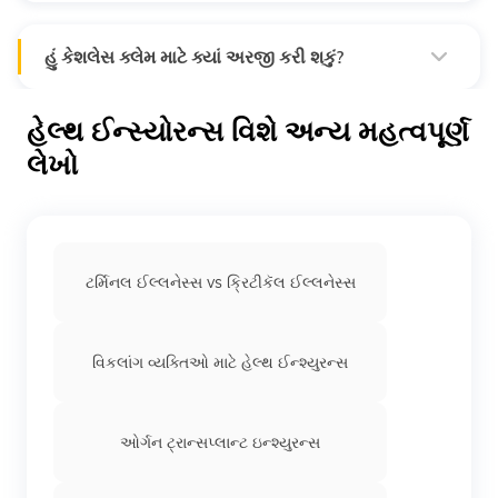
તેથી, તમારે ક્લેમની રકમની કોઈપણ ટકાવારી ચૂકવવાની જરૂર
નથી.
હું કેશલેસ ક્લેમ માટે ક્યાં અરજી કરી શકું?
કેશલેસ ક્લેમ અમારી તમામ 6400+ નેટવર્ક હોસ્પિટલો પર લાગુ
છે. તમે આ નેટવર્ક હોસ્પિટલોની યાદી અહીં તપાસી શકો છો.
હેલ્થ ઈન્સ્યોરન્સ વિશે અન્ય મહત્વપૂર્ણ
લેખો
ટર્મિનલ ઈલ્લનેસ્સ vs ક્રિટીકૅલ ઈલ્લનેસ્સ
વિકલાંગ વ્યક્તિઓ માટે હેલ્થ ઈન્શ્યુરન્સ
ઓર્ગન ટ્રાન્સપ્લાન્ટ ઇન્શ્યુરન્સ