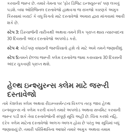
કરવાની જરૂર છે. તમારે તેમના પર 'ફોર ડિજિટ ઇન્શ્યુરન્સ' પણ લખવું
પડશે. બધા ઓરિજિનલ દસ્તાવેજો હાથવગા જ રાખજો કારણકે અમુક
કિસ્સામાં ખરાઈ કે વધુ વિગતો માટે દસ્તાવેજો અમારા દ્વારા માંગવામાં આવી
શકે છે.
સ્ટેપ 3:
ડિસ્ચાર્જની તારીખથી અથવા તમને લિંક પ્રાપ્ત થાય ત્યારબાદના
30 દિવસની અંદર દસ્તાવેજો અપલોડ કરો.
સ્ટેપ 4:
કોઈપણ વધારાની જરૂરિયાતો હશે તો માટે અમે તમને જણાવીશું.
સ્ટેપ 5:
તમને છેલ્લા જરૂરી ક્લેમ દસ્તાવેજ જમા કરાવ્યાના 30 દિવસની
અંદર ચુકવણી પ્રાપ્ત થશે.
હેલ્થ ઇન્શ્યુરન્સ ક્લેમ માટે જરૂરી
દસ્તાવેજો
તમે કેશલેસ ક્લેમ અથવા રીઇમ્બર્સ્મન્ટના વિકલ્પ તરફ જાવ હેલ્થ
ઇન્શ્યુરન્સ નો ક્લેમ કરતી વખતે તમારે અપલોડ અથવા સબમિટ કરવાની
જરૂર પડી શકે તેવા દસ્તાવેજોની સંપૂર્ણ સૂચિ અહીં છે. ચિંતા કરશો નહિ.
દરેક ક્લેમ માટેના દસ્તાવેજો અલગ-અલગ હોય છે પરંતુ આ સૂચિમાં બધું
જણાવાયું છે. તમારી પરિસ્થિતિના આધારે તમારે અમુક અથવા તમામ