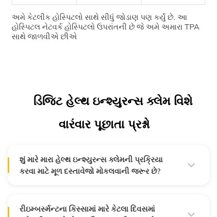
અમે કેટલીક હોસ્પિટલો સાથે સીધુંં જોડાણ પણ કર્યું છે.
આ
હોસ્પિટલ નેટવર્ક હોસ્પિટલો ઉપરાંતની છે જે અમે અમારા TPA
સાથે જાળવીએ છીએ
ડિજિટ હેલ્થ ઇન્શ્યુરન્સ ક્લેમ વિશે
વારંવાર પૂછાતા પ્રશ્નો
શું મારે મારા હેલ્થ ઇન્શ્યુરન્સ ક્લેમની પ્રક્રિયા
કરવા માટે મૂળ દસ્તાવેજો મોકલવાની જરૂર છે?
ના, જુની પરંપરાગત હેલ્થ ઇન્શ્યુરન્સ કંપનીઓથી વિપરીત ડિજિટ
ડિજિટલ-ફ્રેંડલી છે તેથી તમારે તમારા હેલ્થ ઇન્શ્યુરન્સના ક્લેમની
પ્રક્રિયા કરવા માટે તમારે ફક્ત ક્લેમ દરમિયાન અમારા પ્રતિનિધિ
દ્વારા તમારી સાથે શેર કરેલી લિંક પર બધા જરૂરી દસ્તાવેજો
રીઇમ્બર્સ્મન્ટના કિસ્સામાં મારે કેટલા દિવસમાં
અપલોડ કરવાની જરૂર રહેશે.