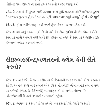
હોસ્પિટલમાં દાખલ થવાના 24 કલાકની અંદર જાણ કરો.
સ્ટેપ 2:
તમારું ઈ-હેલ્થ કાર્ડ બતાવો અને હોસ્પિટલમાં મીડિયાસિસ્ટ હેલ્પ
ડેસ્ક/ઇન્શ્યુંરન્સ હેલ્પડેસ્ક પર પ્રી-અપ્રૂવલ/પૂર્વ-મંજૂરી ફોર્મ માટે પૂછો.
સ્ટેપ 3:
ફોર્મ ભરીને સહી કરો અને હેલ્પડેસ્ક પર સબમિટ કરો.
સ્ટેપ 4:
જો બધું યોગ્ય હશે છે તો તમે કેશલેસ સુવિધાનો ઉપયોગ કરીને
સારવાર સાથે આગળ વધી શકો છો. ધ્યાન રાખજો કે સારવાર મંજૂરીના 15
દિવસની અંદર કરવામાં આવે.
રીઇમ્બર્સ્મન્ટ/વળતરનો ક્લેમ કેવી રીતે
કરવો?
સ્ટેપ 1:
તમારે એડમિશન તારીખના બે દિવસની અંદર અમને કોલ કરવાનો
રહેશે. અમને કોલ બાદ તમને એક લિંક મોકલીશું જેમાં તમારે તમામ મૂળ
દસ્તાવેજો (બિલ, રિપોર્ટ વગેરે) ની સોફ્ટ કોપી અને ઇચ્છિત બેંક
એકાઉન્ટની વિગતો અપલોડ કરવાની રહેશે.
સ્ટેપ 2:
અપલોડ કરતા પહેલા તમારે બધા દસ્તાવેજો જાતે જ સહી